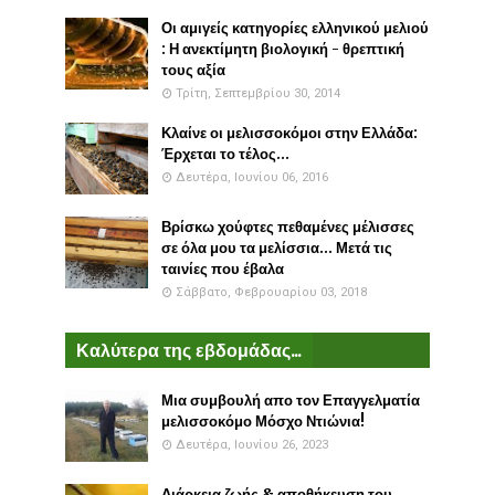
Οι αμιγείς κατηγορίες ελληνικού μελιού
: Η ανεκτίμητη βιολογική - θρεπτική
τους αξία
Τρίτη, Σεπτεμβρίου 30, 2014
Κλαίνε οι μελισσοκόμοι στην Ελλάδα:
Έρχεται το τέλος...
Δευτέρα, Ιουνίου 06, 2016
Βρίσκω χούφτες πεθαμένες μέλισσες
σε όλα μου τα μελίσσια... Μετά τις
ταινίες που έβαλα
Σάββατο, Φεβρουαρίου 03, 2018
Καλύτερα της εβδομάδας...
Μια συμβουλή απο τον Επαγγελματία
μελισσοκόμο Μόσχο Ντιώνια!
Δευτέρα, Ιουνίου 26, 2023
Διάρκεια ζωής & αποθήκευση του