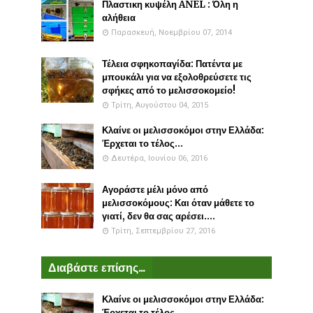
Πλαστικη κυψέλη ANEL : Όλη η
αλήθεια
Παρασκευή, Νοεμβρίου 07, 2014
Τέλεια σφηκοπαγίδα: Πατέντα με
μπουκάλι για να εξολοθρεύσετε τις
σφήκες από το μελισσοκομείο!
Τρίτη, Αυγούστου 04, 2015
Κλαίνε οι μελισσοκόμοι στην Ελλάδα:
Έρχεται το τέλος...
Δευτέρα, Ιουνίου 06, 2016
Αγοράστε μέλι μόνο από
μελισσοκόμους: Και όταν μάθετε το
γιατί, δεν θα σας αρέσει....
Τρίτη, Σεπτεμβρίου 27, 2016
Διαβάστε επίσης...
Κλαίνε οι μελισσοκόμοι στην Ελλάδα:
Έρχεται το τέλος...