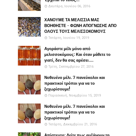
Δευτέρα, Ιουνίου 06, 2016
ΧΑΝΟΥΜΕ ΤΑ ΜΕΛΙΣΣΙΑ ΜΑΣ
ΒΟΗΘΗΣΤΕ - ΦΩΝΗ ΑΠΟΓΝΩΣΗΣ ΑΠΟ
ΟΛΟΥΣ ΤΟΥΣ ΜΕΛΙΣΣΟΚΟΜΟΥΣ
Τετάρτη, Ιουνίου 19, 2019
Αγοράστε μέλι μόνο από
μελισσοκόμους: Και όταν μάθετε το
γιατί, δεν θα σας αρέσει....
Τρίτη, Σεπτεμβρίου 27, 2016
Νοθευένο μέλι. 7 πανεύκολοι και
πρακτικοί τρόποι για να το
ξεχωρίσουμε!
Παρασκευή, Νοεμβρίου 15, 2019
Νοθευένο μέλι. 7 πανεύκολοι και
πρακτικοί τρόποι για να το
ξεχωρίσουμε!
Τετάρτη, Δεκεμβρίου 21, 2016
Απίστευτο: Δείτε πως αυξάνουν τη