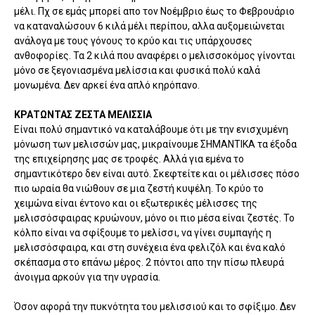
μέλι. Πχ σε εμάς μπορεί απο τον Νοέμβριο έως το Φεβρουάριο
να καταναλώσουν 6 κιλά μέλι περίπου, αλλα αυξομειώνεται
ανάλογα με τους γόνους το κρύο και τις υπάρχουσες
ανθοφορίες. Τα 2 κιλά που αναφέρει ο μελισσοκόμος γίνονται
μόνο σε ξεγονιασμένα μελίσσια και φυσικά πολύ καλά
μονωμένα. Δεν αρκεί ένα απλό κηρόπανο.
ΚΡΑΤΩΝΤΑΣ ΖΕΣΤΑ ΜΕΛΙΣΣΙΑ
Είναι πολύ σημαντικό να καταλάβουμε ότι με την ενισχυμένη
μόνωση των μελισσών μας, μικραίνουμε ΣΗΜΑΝΤΙΚΑ τα έξοδα
της επιχείρησης μας σε τροφές. Αλλά για εμένα το
σημαντικότερο δεν είναι αυτό. Σκεφτείτε και οι μέλισσες πόσο
πιο ωραία θα νιώθουν σε μια ζεστή κυψέλη. Το κρύο το
χειμώνα είναι έντονο και οι εξωτερικές μέλισσες της
μελισσόσφαιρας κρυώνουν, μόνο οι πιο μέσα είναι ζεστές. Το
κόλπο είναι να σφίξουμε το μελίσσι, να γίνει συμπαγής η
μελισσόσφαιρα, και στη συνέχεια ένα φελιζόλ και ένα καλό
σκέπασμα στο επάνω μέρος. 2 πόντοι απο την πίσω πλευρά
άνοιγμα αρκούν για την υγρασία.
Όσον αφορά την πυκνότητα του μελισσιού και το σφίξιμο. Δεν