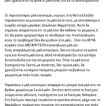
μέλι χρειάζεται να φάνε οι μέλισσες για να το αναπληρώσουν.
Οι περισσότεροι μελισσοκόμοι, κυρίως στη Νότια Ελλάδα
παραλείπουν να μονώσουν τα μελίσσια τους, με αποτέλεσμα η
κυψέλη να έχει μεγάλες απώλειες θερμότητας. Αυτό δε
σημαίνει απαραίτητα ότι το μελίσσι θα πεθάνει το χειμώνα, ή
ότι θα χάσει γρηγορότερα το πλυθησμό του. Η κατανάλωση
είναι το πρόβλημα! Όλα θα κριθούν στο μέλι... Όσο πιο ΚΡΥΑ
κυψέλη τόσο ΜΕΓΑΛΥΤΕΡΗ κατανάλωση μελιού.
Ένας επαγγελματίας μελισσοκόμος, δεν κοιτά μόνο να κρατά
υγιή και δυνατά μελίσσια, αλλά να εξασφαλίζει τα λιγότερα
δυνατά έξοδα για την επιχείρηση του. Όταν τα μελίσσια
διατηρούνται ζεστά, με πατέντες, δεν τρώνε μέλι, δε
χρειάζονται συνέχεια ταίσματα, μπορούν να βγάλουν το
χειμώνα με πολύ λίγες τροφές.
Παραπάνω ο μελισσοκόμος ανάφερε ότι μπορεί ένα μελίσσι να
βγάλει χειμώνα με 2 κιλά μέλι. Ωστόσο αυτό κατά τη δική μου
γνώμη είναι αδύνατο, τουλάχιστον για τα δικά μας δεδομένα.
Στη δική μου περιοχή τα μελίσσια κρατάνε γόνους μέχρι και το
Δεκέμβριο, πράγμα που σημαίνει ότι καταναλώνεται και πολύ