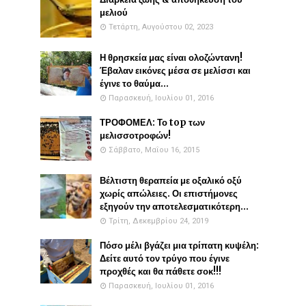
μελιού
Τετάρτη, Αυγούστου 02, 2023
Η θρησκεία μας είναι ολοζώντανη!
Έβαλαν εικόνες μέσα σε μελίσσι και
έγινε το θαύμα...
Παρασκευή, Ιουλίου 01, 2016
ΤΡΟΦΟΜΕΛ: Το top των
μελισσοτροφών!
Σάββατο, Μαΐου 16, 2015
Βέλτιστη θεραπεία με οξαλικό οξύ
χωρίς απώλειες. Οι επιστήμονες
εξηγούν την αποτελεσματικότερη...
Τρίτη, Δεκεμβρίου 24, 2019
Πόσο μέλι βγάζει μια τρίπατη κυψέλη:
Δείτε αυτό τον τρύγο που έγινε
προχθές και θα πάθετε σοκ!!!
Παρασκευή, Ιουλίου 01, 2016