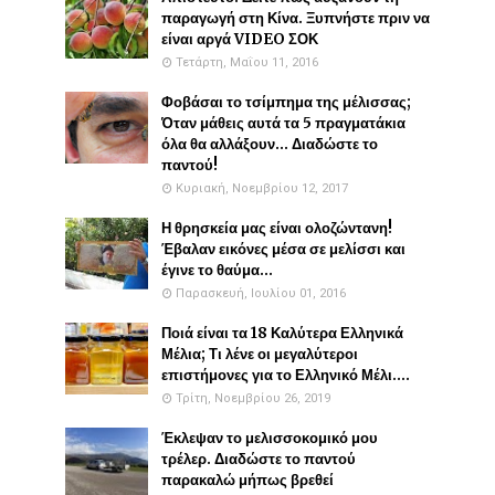
παραγωγή στη Κίνα. Ξυπνήστε πριν να
είναι αργά VIDEO ΣΟΚ
Τετάρτη, Μαΐου 11, 2016
Φοβάσαι το τσίμπημα της μέλισσας;
Όταν μάθεις αυτά τα 5 πραγματάκια
όλα θα αλλάξουν... Διαδώστε το
παντού!
Κυριακή, Νοεμβρίου 12, 2017
Η θρησκεία μας είναι ολοζώντανη!
Έβαλαν εικόνες μέσα σε μελίσσι και
έγινε το θαύμα...
Παρασκευή, Ιουλίου 01, 2016
Ποιά είναι τα 18 Καλύτερα Ελληνικά
Μέλια; Τι λένε οι μεγαλύτεροι
επιστήμονες για το Ελληνικό Μέλι....
Τρίτη, Νοεμβρίου 26, 2019
Έκλεψαν το μελισσοκομικό μου
τρέλερ. Διαδώστε το παντού
παρακαλώ μήπως βρεθεί