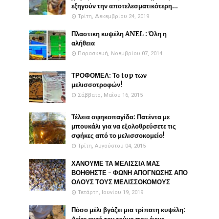
εξηγούν την αποτελεσματικότερη...
Τρίτη, Δεκεμβρίου 24, 2019
Πλαστικη κυψέλη ANEL : Όλη η
αλήθεια
Παρασκευή, Νοεμβρίου 07, 2014
ΤΡΟΦΟΜΕΛ: Το top των
μελισσοτροφών!
Σάββατο, Μαΐου 16, 2015
Τέλεια σφηκοπαγίδα: Πατέντα με
μπουκάλι για να εξολοθρεύσετε τις
σφήκες από το μελισσοκομείο!
Τρίτη, Αυγούστου 04, 2015
ΧΑΝΟΥΜΕ ΤΑ ΜΕΛΙΣΣΙΑ ΜΑΣ
ΒΟΗΘΗΣΤΕ - ΦΩΝΗ ΑΠΟΓΝΩΣΗΣ ΑΠΟ
ΟΛΟΥΣ ΤΟΥΣ ΜΕΛΙΣΣΟΚΟΜΟΥΣ
Τετάρτη, Ιουνίου 19, 2019
Πόσο μέλι βγάζει μια τρίπατη κυψέλη: