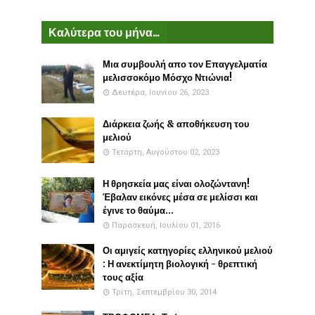
Καλύτερα του μήνα...
Μια συμβουλή απο τον Επαγγελματία
μελισσοκόμο Μόσχο Ντιώνια!
Δευτέρα, Ιουνίου 26, 2023
Διάρκεια ζωής & αποθήκευση του
μελιού
Τετάρτη, Αυγούστου 02, 2023
Η θρησκεία μας είναι ολοζώντανη!
Έβαλαν εικόνες μέσα σε μελίσσι και
έγινε το θαύμα...
Παρασκευή, Ιουλίου 01, 2016
Οι αμιγείς κατηγορίες ελληνικού μελιού
: Η ανεκτίμητη βιολογική - θρεπτική
τους αξία
Τρίτη, Σεπτεμβρίου 30, 2014