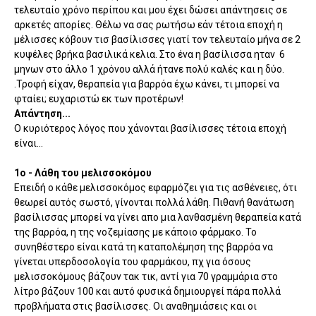
τελευταίο χρόνο περίπου και μου έχει δώσει απάντησεις σε
αρκετές απορίες. Θέλω να σας ρωτήσω εάν τέτοια εποχή η
μέλισσες κόβουν τισ βασίλισσες γιατί τον τελευταίο μήνα σε 2
κυψέλες βρήκα βασιλικά κελια. Στο ένα η βασίλισσα ηταν 6
μηνων στο άλλο 1 χρόνου αλλά ήτανε πολύ καλές και η δύο.
.Τροφή είχαν, θεραπεία για βαρρόα έχω κάνει, τι μπορεί να
φταίει; ευχαριστώ εκ των προτέρων!
Απάντηση...
Ο κυριότερος λόγος που χάνονται βασίλισσες τέτοια εποχή
είναι...
1ο - Λάθη του μελισσοκόμου
Επειδή ο κάθε μελισσοκόμος εφαρμόζει για τις ασθένειες, ότι
θεωρεί αυτός σωστό, γίνονται πολλά λάθη. Πιθανή θανάτωση
βασίλισσας μπορεί να γίνει απο μια λανθασμένη θεραπεία κατά
της βαρρόα, η της νοζεμίασης με κάποιο φάρμακο. Το
συνηθέστερο είναι κατά τη καταπολέμηση της βαρρόα να
γίνεται υπερδοσολογία του φαρμάκου, πχ για όσους
μελισσοκόμους βάζουν τακ τικ, αντί για 70 γραμμάρια στο
λίτρο βάζουν 100 και αυτό φυσικά δημιουργεί πάρα πολλά
προβλήματα στις βασίλισσες. Οι αναθημιάσεις και οι