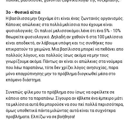
3ο - Φυσικά αίτια
Η βασίλισσα μην ξεχνάμε ότι είναι ένας ζωντανός οργανισμός.
Κάποιες απώλειες στα πολλά μελίσσια που έχουμε είναι
φυσιολογικές. Οι παλιοί μελισσοκόμοι λένε ότι ένα 5% - 10%
θεωρείτε φυσιολογικό. Δηλαδή αν χαθούν 6 στα 100 μελίσσια
είναι αποδεκτό, αν λάβουμε υπόψη και τις συνθήκες που
επικρατούν το χειμώνα. Μια βασίλισσα μπορεί να πεθάνει απο
πολλούς λόγους, και πολλούς ίσως ακόμα να μην τους
γνωρίζουμε ακόμα. Πάντως αν είναι οι απώλειες στα νούμερα
που λέω παραπάνω, τότε δεν χρίζει λόγος ανησυχίας, παρα
μόνο επαγρύπνησης μην το πρόβλημα διογκωθεί μέσα στο
επόμενο διάστημα.
Συνεπώς φίλε μου το πρόβλημα σου ίσως να οφείλετε σε
κάποιο απο τα παραπάνω. Σίγουρα αν έβλεπε ένα έμπειρο μάτι
τα μελίσσια αυτά θα μπορούσε να σου πεί πολλά περισσότερα,
όμως υποθετικά πάντα μιλώντας αυτά είναι τα συχνότερα
προβλήματα. Ελπίζω να σε βοήθησα!