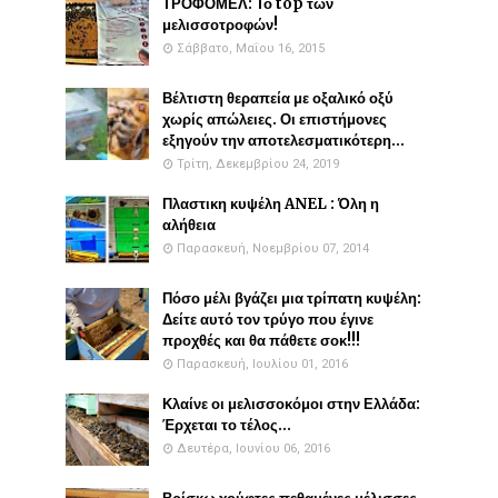
ΤΡΟΦΟΜΕΛ: Το top των
μελισσοτροφών!
Σάββατο, Μαΐου 16, 2015
Βέλτιστη θεραπεία με οξαλικό οξύ
χωρίς απώλειες. Οι επιστήμονες
εξηγούν την αποτελεσματικότερη...
Τρίτη, Δεκεμβρίου 24, 2019
Πλαστικη κυψέλη ANEL : Όλη η
αλήθεια
Παρασκευή, Νοεμβρίου 07, 2014
Πόσο μέλι βγάζει μια τρίπατη κυψέλη:
Δείτε αυτό τον τρύγο που έγινε
προχθές και θα πάθετε σοκ!!!
Παρασκευή, Ιουλίου 01, 2016
Κλαίνε οι μελισσοκόμοι στην Ελλάδα:
Έρχεται το τέλος...
Δευτέρα, Ιουνίου 06, 2016