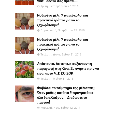
γιατί, δεν θα σας αρέσει....
Τρίτη, Σεπτεμβρίου 27, 2016
Νοθευένο μέλι. 7 πανεύκολοι και
πρακτικοί τρόποι για να το
ξεχωρίσουμε!
Παρασκευή, Νοεμβρίου 15, 2019
Νοθευένο μέλι. 7 πανεύκολοι και
πρακτικοί τρόποι για να το
ξεχωρίσουμε!
Τετάρτη, Δεκεμβρίου 21, 2016
Απίστευτο: Δείτε πως αυξάνουν τη
παραγωγή στη Κίνα. Ξυπνήστε πριν να
είναι αργά VIDEO ΣΟΚ
Τετάρτη, Μαΐου 11, 2016
Φοβάσαι το τσίμπημα της μέλισσας;
Όταν μάθεις αυτά τα 5 πραγματάκια
όλα θα αλλάξουν... Διαδώστε το
παντού!
Κυριακή, Νοεμβρίου 12, 2017