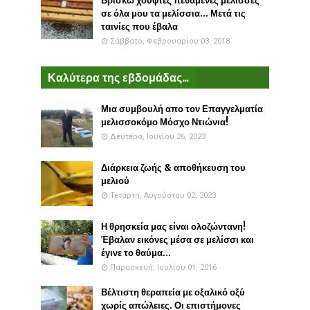
Βρίσκω χούφτες πεθαμένες μέλισσες
σε όλα μου τα μελίσσια... Μετά τις
ταινίες που έβαλα
Σάββατο, Φεβρουαρίου 03, 2018
Καλύτερα της εβδομάδας...
Μια συμβουλή απο τον Επαγγελματία
μελισσοκόμο Μόσχο Ντιώνια!
Δευτέρα, Ιουνίου 26, 2023
Διάρκεια ζωής & αποθήκευση του
μελιού
Τετάρτη, Αυγούστου 02, 2023
Η θρησκεία μας είναι ολοζώντανη!
Έβαλαν εικόνες μέσα σε μελίσσι και
έγινε το θαύμα...
Παρασκευή, Ιουλίου 01, 2016
Βέλτιστη θεραπεία με οξαλικό οξύ
χωρίς απώλειες. Οι επιστήμονες