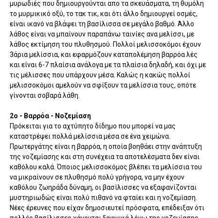
μυρωδιές που δημιουργούνται απο τα σκευάσματα, τη θυμόλη
το μυρμικικό οξύ, το τακ τικ, και ότι άλλο δημιουργεί οσμές,
είναι ικανό να βλάψει τη βασίλισσα σε μεγάλο βαθμό. Άλλο
λάθος είναι να μπαίνουν παραπάνω ταινίες ανα μελίσσι, με
λάθος εκτίμηση του πλυθησμού. Πολλοί μελισσοκόμοι έχουν
3άρια μελίσσια, και εφαρμόζουν καταπολέμηση βαρρόα λές
και είναι 6-7 πλαίσια ανάλογα με τα πλαίσια δηλαδή, και όχι με
τις μέλισσες που υπάρχουν μέσα. Καλώς η κακώς πολλοί
μελισσοκόμοι αμελούν να σφίξουν τα μελίσσια τους, οπότε
γίνονται σοβαρά λάθη.
2ο - Βαρρόα - Νοζεμίαση
Πρόκειται για το αχτύπητο δίδημο που μπορεί να μας
καταστρέψει πολλά μελίσσια μέσα σε ένα χειμώνα.
Πρωτεργάτης είναι η βαρρόα, η οποία βοηθάει στην ανάπτυξη
της νοζεμίασης και στη συνέχεια τα αποτελέσματα δεν είναι
καθόλου καλά. Όποιος μελισσοκόμος βλέπει τα μελίσσια του
να μικραίνουν σε πλυθησμό πολύ γρήγορα, να μην έχουν
καθόλου ζωηράδα δύναμη, οι βασίλισσες να εξαφανίζονται
μυστηριωδώς είναι πολύ πιθανό να φταίει και η νοζεμίαση.
Νέες έρευνες που είχαν δημοσιευτεί πρόσφατα, επέδειξαν ότι
πολλές βασίλισσες χάνονται ξαφνικά λόγω της νοζεμίασης.