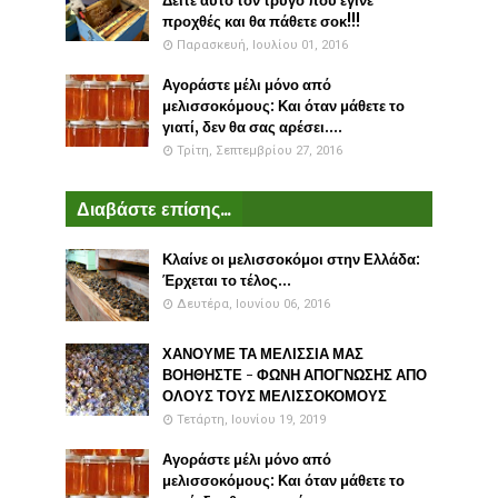
Δείτε αυτό τον τρύγο που έγινε
προχθές και θα πάθετε σοκ!!!
Παρασκευή, Ιουλίου 01, 2016
Αγοράστε μέλι μόνο από
μελισσοκόμους: Και όταν μάθετε το
γιατί, δεν θα σας αρέσει....
Τρίτη, Σεπτεμβρίου 27, 2016
Διαβάστε επίσης...
Κλαίνε οι μελισσοκόμοι στην Ελλάδα:
Έρχεται το τέλος...
Δευτέρα, Ιουνίου 06, 2016
ΧΑΝΟΥΜΕ ΤΑ ΜΕΛΙΣΣΙΑ ΜΑΣ
ΒΟΗΘΗΣΤΕ - ΦΩΝΗ ΑΠΟΓΝΩΣΗΣ ΑΠΟ
ΟΛΟΥΣ ΤΟΥΣ ΜΕΛΙΣΣΟΚΟΜΟΥΣ
Τετάρτη, Ιουνίου 19, 2019
Αγοράστε μέλι μόνο από
μελισσοκόμους: Και όταν μάθετε το