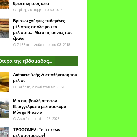
θρεπτική τους αξία
Τρίτη, Σεπτεμβρίου 30, 2014
Βρίσκω χούφτες πεθαμένες
μέλισσες σε όλα μου τα
μελίσσια... Μετά τις ταινίες που
έβαλα
Σάββατο, Φεβρουαρίου 03, 2018
τερα της εβδομάδας...
Διάρκεια ζωής & αποθήκευση του
μελιού
Τετάρτη, Αυγούστου 02, 2023
Μια συμβουλή απο τον
Επαγγελματία μελισσοκόμο
Μόσχο Ντιώνια!
Δευτέρα, Ιουνίου 26, 2023
ΤΡΟΦΟΜΕΛ: Το top των
μελισσοτροφών!