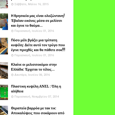
Σάββατο, Μαΐου 16, 2015
Η θρησκεία μας είναι ολοζώντανη!
Έβαλαν εικόνες μέσα σε μελίσσι
και έγινε το θαύμα...
Παρασκευή, Ιουλίου 01, 2016
Πόσο μέλι βγάζει μια τρίπατη
κυψέλη: Δείτε αυτό τον τρύγο που
έγινε προχθές και θα πάθετε σοκ!!!
Παρασκευή, Ιουλίου 01, 2016
Κλαίνε οι μελισσοκόμοι στην
Ελλάδα: Έρχεται το τέλος...
Δευτέρα, Ιουνίου 06, 2016
Πλαστικη κυψέλη ANEL : Όλη η
αλήθεια
Παρασκευή, Νοεμβρίου 07, 2014
Θεραπεία βαρρόα με τακ τικ:
Αποκαλύψεις που σοκάρουν από