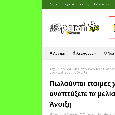
Αρχική
Σχετικά με εμάς
Επικοινωνία
❤ Αρχική
☝ Χειρισμοί
❂ Νέα
Αρχική σελίδα
Μελισσο-Αγγελίες
Πωλούντ
σας Νωρίτερα την Άνοιξη
Πωλούνται έτοιμες 
αναπτύξετε τα μελί
Άνοιξη
Ορεινή Μέλισσα
Τετάρτη, Νοεμβρίου 2