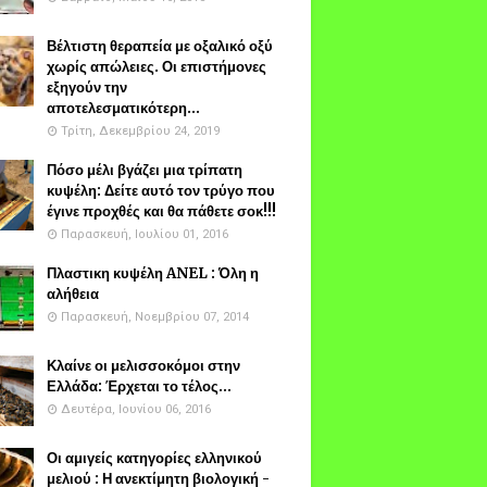
Βέλτιστη θεραπεία με οξαλικό οξύ
χωρίς απώλειες. Οι επιστήμονες
εξηγούν την
αποτελεσματικότερη...
Τρίτη, Δεκεμβρίου 24, 2019
Πόσο μέλι βγάζει μια τρίπατη
κυψέλη: Δείτε αυτό τον τρύγο που
έγινε προχθές και θα πάθετε σοκ!!!
Παρασκευή, Ιουλίου 01, 2016
Πλαστικη κυψέλη ANEL : Όλη η
αλήθεια
Παρασκευή, Νοεμβρίου 07, 2014
Κλαίνε οι μελισσοκόμοι στην
Ελλάδα: Έρχεται το τέλος...
Δευτέρα, Ιουνίου 06, 2016
Οι αμιγείς κατηγορίες ελληνικού
μελιού : Η ανεκτίμητη βιολογική -