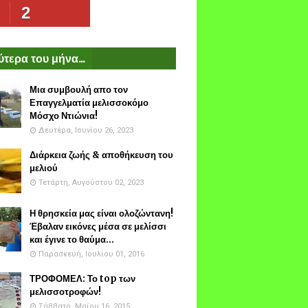
2
τερα του μήνα...
Μια συμβουλή απο τον
Επαγγελματία μελισσοκόμο
Μόσχο Ντιώνια!
Δευτέρα, Ιουνίου 26, 2023
Διάρκεια ζωής & αποθήκευση του
μελιού
Τετάρτη, Αυγούστου 02, 2023
Η θρησκεία μας είναι ολοζώντανη!
Έβαλαν εικόνες μέσα σε μελίσσι
και έγινε το θαύμα...
Παρασκευή, Ιουλίου 01, 2016
ΤΡΟΦΟΜΕΛ: Το top των
μελισσοτροφών!
Σάββατο, Μαΐου 16, 2015