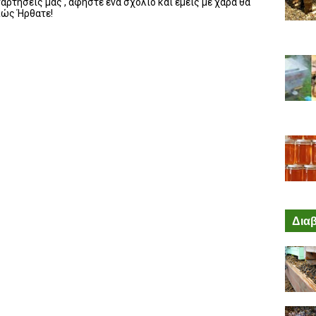
ρτήσεις μας , αφήστε ένα σχόλιο και εμείς με χαρά θα
λώς Ήρθατε!
Διαβ