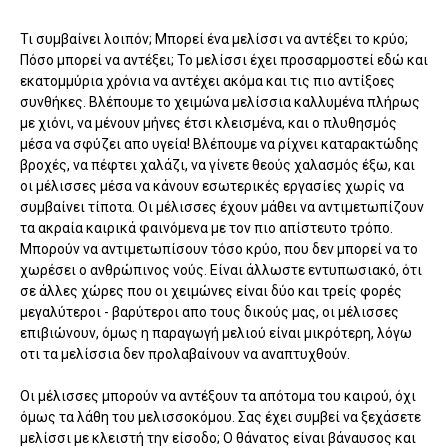
Τι συμβαίνει λοιπόν; Μπορεί ένα μελίσσι να αντέξει το κρύο;
Πόσο μπορεί να αντέξει; Το μελίσσι έχει προσαρμοστεί εδώ και
εκατομμύρια χρόνια να αντέχει ακόμα και τις πιο αντίξοες
συνθήκες. Βλέπουμε το χειμώνα μελίσσια καλλυμένα πλήρως
με χιόνι, να μένουν μήνες έτσι κλεισμένα, και ο πλυθησμός
μέσα να σφύζει απο υγεία! Βλέπουμε να ρίχνει καταρακτώδης
βροχές, να πέφτει χαλάζι, να γίνετε θεούς χαλασμός έξω, και
οι μέλισσες μέσα να κάνουν εσωτερικές εργασίες χωρίς να
συμβαίνει τίποτα. Οι μέλισσες έχουν μάθει να αντιμετωπίζουν
τα ακραία καιρικά φαινόμενα με τον πιο απίστευτο τρόπο.
Μπορούν να αντιμετωπίσουν τόσο κρύο, που δεν μπορεί να το
χωρέσει ο ανθρώπινος νούς. Είναι άλλωστε εντυπωσιακό, ότι
σε άλλες χώρες που οι χειμώνες είναι δύο και τρείς φορές
μεγαλύτεροι - βαρύτεροι απο τους δικούς μας, οι μέλισσες
επιβιώνουν, όμως η παραγωγή μελιού είναι μικρότερη, λόγω
οτι τα μελίσσια δεν προλαβαίνουν να αναπτυχθούν.
Οι μέλισσες μπορούν να αντέξουν τα απότομα του καιρού, όχι
όμως τα λάθη του μελισσοκόμου. Σας έχει συμβεί να ξεχάσετε
μελίσσι με κλειστή την είσοδο; Ο θάνατος είναι βάναυσος και