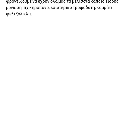
φροντίζουμε να έχουν όλα μας τα μελίσσια κάποιο είδους
μόνωση, πχ κηρόπανο, εσωτερικό τροφοδότη, κομμάτι
φελιζόλ κλπ.