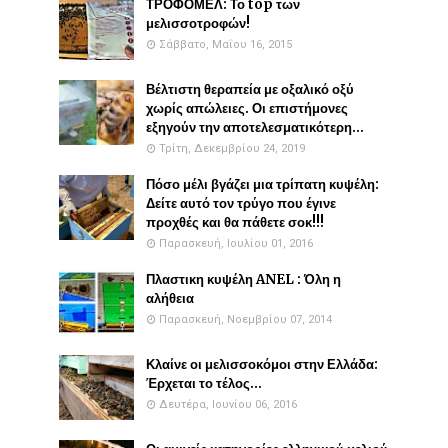
ΤΡΟΦΟΜΕΛ: Το top των
μελισσοτροφών!
Σάββατο, Μαΐου 16, 2015
Βέλτιστη θεραπεία με οξαλικό οξύ
χωρίς απώλειες. Οι επιστήμονες
εξηγούν την αποτελεσματικότερη...
Τρίτη, Δεκεμβρίου 24, 2019
Πόσο μέλι βγάζει μια τρίπατη κυψέλη:
Δείτε αυτό τον τρύγο που έγινε
προχθές και θα πάθετε σοκ!!!
Παρασκευή, Ιουλίου 01, 2016
Πλαστικη κυψέλη ANEL : Όλη η
αλήθεια
Παρασκευή, Νοεμβρίου 07, 2014
Κλαίνε οι μελισσοκόμοι στην Ελλάδα:
Έρχεται το τέλος...
Δευτέρα, Ιουνίου 06, 2016