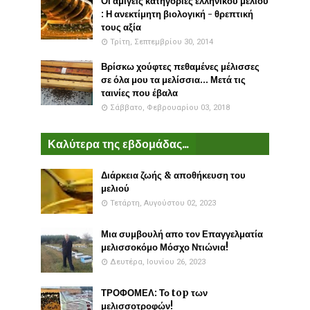
Οι αμιγείς κατηγορίες ελληνικού μελιού
: Η ανεκτίμητη βιολογική - θρεπτική
τους αξία
Τρίτη, Σεπτεμβρίου 30, 2014
Βρίσκω χούφτες πεθαμένες μέλισσες
σε όλα μου τα μελίσσια... Μετά τις
ταινίες που έβαλα
Σάββατο, Φεβρουαρίου 03, 2018
Καλύτερα της εβδομάδας...
Διάρκεια ζωής & αποθήκευση του
μελιού
Τετάρτη, Αυγούστου 02, 2023
Μια συμβουλή απο τον Επαγγελματία
μελισσοκόμο Μόσχο Ντιώνια!
Δευτέρα, Ιουνίου 26, 2023
ΤΡΟΦΟΜΕΛ: Το top των
μελισσοτροφών!