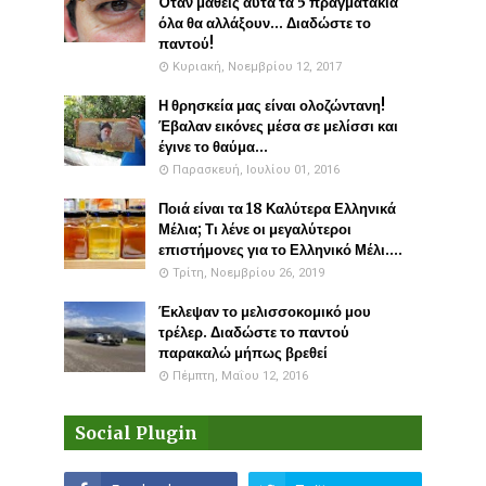
Όταν μάθεις αυτά τα 5 πραγματάκια
όλα θα αλλάξουν... Διαδώστε το
παντού!
Κυριακή, Νοεμβρίου 12, 2017
Η θρησκεία μας είναι ολοζώντανη!
Έβαλαν εικόνες μέσα σε μελίσσι και
έγινε το θαύμα...
Παρασκευή, Ιουλίου 01, 2016
Ποιά είναι τα 18 Καλύτερα Ελληνικά
Μέλια; Τι λένε οι μεγαλύτεροι
επιστήμονες για το Ελληνικό Μέλι....
Τρίτη, Νοεμβρίου 26, 2019
Έκλεψαν το μελισσοκομικό μου
τρέλερ. Διαδώστε το παντού
παρακαλώ μήπως βρεθεί
Πέμπτη, Μαΐου 12, 2016
Social Plugin