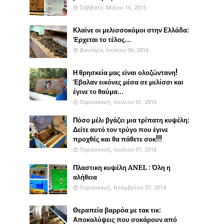
Σάββατο, Μαΐου 16, 2015
Κλαίνε οι μελισσοκόμοι στην Ελλάδα:
Έρχεται το τέλος...
Δευτέρα, Ιουνίου 06, 2016
Η θρησκεία μας είναι ολοζώντανη!
Έβαλαν εικόνες μέσα σε μελίσσι και
έγινε το θαύμα...
Παρασκευή, Ιουλίου 01, 2016
Πόσο μέλι βγάζει μια τρίπατη κυψέλη:
Δείτε αυτό τον τρύγο που έγινε
προχθές και θα πάθετε σοκ!!!
Παρασκευή, Ιουλίου 01, 2016
Πλαστικη κυψέλη ANEL : Όλη η
αλήθεια
Παρασκευή, Νοεμβρίου 07, 2014
Θεραπεία βαρρόα με τακ τικ:
Αποκαλύψεις που σοκάρουν από