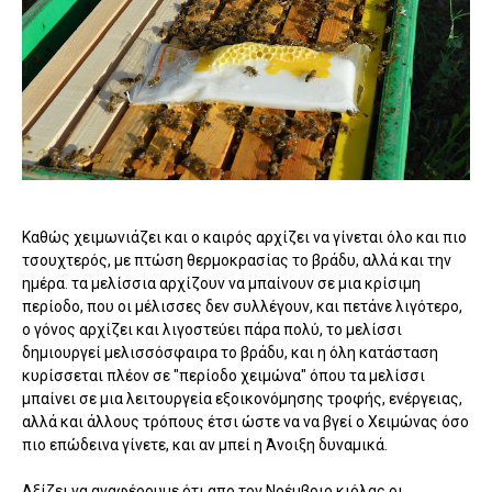
Καθώς χειμωνιάζει και ο καιρός αρχίζει να γίνεται όλο και πιο
τσουχτερός, με πτώση θερμοκρασίας το βράδυ, αλλά και την
ημέρα. τα μελίσσια αρχίζουν να μπαίνουν σε μια κρίσιμη
περίοδο, που οι μέλισσες δεν συλλέγουν, και πετάνε λιγότερο,
ο γόνος αρχίζει και λιγοστεύει πάρα πολύ, το μελίσσι
δημιουργεί μελισσόσφαιρα το βράδυ, και η όλη κατάσταση
κυρίσσεται πλέον σε "περίοδο χειμώνα" όπου τα μελίσσι
μπαίνει σε μια λειτουργεία εξοικονόμησης τροφής, ενέργειας,
αλλά και άλλους τρόπους έτσι ώστε να να βγεί ο Χειμώνας όσο
πιο επώδεινα γίνετε, και αν μπεί η Άνοιξη δυναμικά.
Αξίζει να αναφέρουμε ότι απο τον Νοέμβριο κιόλας οι