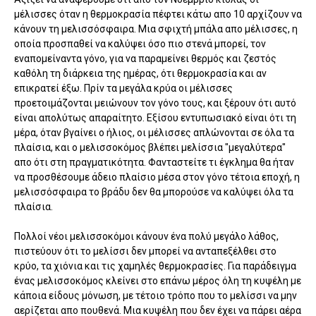
μέλισσες όταν η θερμοκρασία πέφτει κάτω απο 10 αρχίζουν να
κάνουν τη μελισσόσφαιρα. Μια σφιχτή μπάλα απο μέλισσες, η
οποία προσπαθεί να καλύψει όσο πιο στενά μπορεί, τον
εναπομείναντα γόνο, για να παραμείνει θερμός και ζεστός
καθόλη τη διάρκεια της ημέρας, ότι θερμοκρασία και αν
επικρατεί έξω. Πρίν τα μεγάλα κρύα οι μέλισσες
προετοιμάζονται μειώνουν τον γόνο τους, και ξέρουν ότι αυτό
είναι απολύτως απαραίτητο. Εξίσου εντυπωσιακό είναι ότι τη
μέρα, όταν βγαίνει ο ήλιος, οι μέλισσες απλώνονται σε όλα τα
πλαίσια, και ο μελισσοκόμος βλέπει μελίσσια "μεγαλύτερα"
απο ότι στη πραγματικότητα. Φανταστείτε τι έγκλημα θα ήταν
να προσθέσουμε άδειο πλαίσιο μέσα στον γόνο τέτοια εποχή, η
μελισσόσφαιρα το βράδυ δεν θα μπορούσε να καλύψει όλα τα
πλαίσια.
Πολλοί νέοι μελισσοκόμοι κάνουν ένα πολύ μεγάλο λάθος,
πιστεύουν ότι το μελίσσι δεν μπορεί να ανταπεξέλθει στο
κρύο, τα χιόνια και τις χαμηλές θερμοκρασίες. Για παράδειγμα
ένας μελισσοκόμος κλείνει στο επάνω μέρος όλη τη κυψέλη με
κάποια είδους μόνωση, με τέτοιο τρόπο που το μελίσσι να μην
αερίζεται απο πουθενά. Μια κυψέλη που δεν έχει να πάρει αέρα