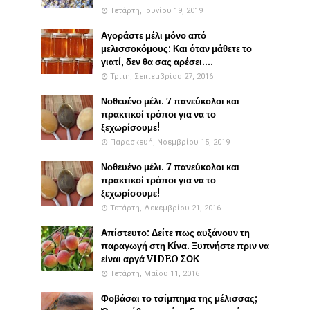
Τετάρτη, Ιουνίου 19, 2019
Αγοράστε μέλι μόνο από
μελισσοκόμους: Και όταν μάθετε το
γιατί, δεν θα σας αρέσει....
Τρίτη, Σεπτεμβρίου 27, 2016
Νοθευένο μέλι. 7 πανεύκολοι και
πρακτικοί τρόποι για να το
ξεχωρίσουμε!
Παρασκευή, Νοεμβρίου 15, 2019
Νοθευένο μέλι. 7 πανεύκολοι και
πρακτικοί τρόποι για να το
ξεχωρίσουμε!
Τετάρτη, Δεκεμβρίου 21, 2016
Απίστευτο: Δείτε πως αυξάνουν τη
παραγωγή στη Κίνα. Ξυπνήστε πριν να
είναι αργά VIDEO ΣΟΚ
Τετάρτη, Μαΐου 11, 2016
Φοβάσαι το τσίμπημα της μέλισσας;