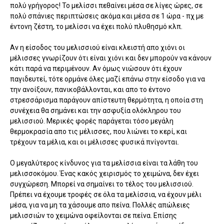
πολύ γρήγορος! Το μελίσσι πεθαίνει μέσα σε λίγες ώρες, σε
πολύ σπάνιες περιπτώσεις ακόμα και μέσα σε 1 ώρα - πχ με
έντονη ζέστη, το μελίσσι να έχει πολύ πλυθησμό κλπ.
Αν η είσοδος του μελισσιού είναι κλειστή απο χιόνι οι
μέλισσες γνωρίζουν ότι είναι χιόνι και δεν μπορούν να κάνουν
κάτι παρά να περιμένουν. Αν όμως νιώσουν ότι έχουν
παγιδευτεί, τότε ορμάνε όλες μαζί επάνω στην είσοδο για να
την ανοίξουν, πανικοβάλλονται, και απο το έντονο
στρεσσάρισμα παράγουν απίστευτη θερμότητα, η οποία στη
συνέχεια θα σημάνει και την ασφυξία ολόκληρου του
μελισσιού. Μερικές φορές παράγεται τόσο μεγάλη
θερμοκρασία απο τις μέλισσες, που λιώνει το κερί, και
τρέχουν τα μέλια, και οι μέλισσες φυσικά πνίγονται.
Ο μεγαλύτερος κίνδυνος για τα μελίσσια είναι τα λάθη του
μελισσοκόμου. Ένας κακός χειρισμός το χειμώνα, δεν έχει
συγχώρεση. Μπορεί να σημαίνει το τέλος του μελισσιού.
Πρέπει να έχουμε τροφές σε όλα τα μελίσσια, να έχουν μέλι
μέσα, για να μη τα χάσουμε απο πείνα. Πολλές απώλειες
μελισσιών το χειμώνα οφείλονται σε πείνα. Επίσης