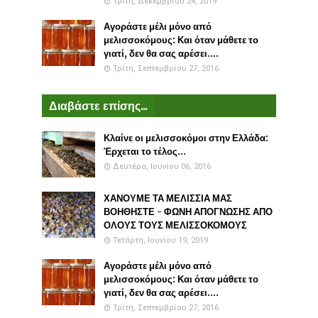
Τρίτη, Δεκεμβρίου 24, 2019
Αγοράστε μέλι μόνο από
μελισσοκόμους: Και όταν μάθετε το
γιατί, δεν θα σας αρέσει....
Τρίτη, Σεπτεμβρίου 27, 2016
Διαβάστε επίσης...
Κλαίνε οι μελισσοκόμοι στην Ελλάδα:
Έρχεται το τέλος...
Δευτέρα, Ιουνίου 06, 2016
ΧΑΝΟΥΜΕ ΤΑ ΜΕΛΙΣΣΙΑ ΜΑΣ
ΒΟΗΘΗΣΤΕ - ΦΩΝΗ ΑΠΟΓΝΩΣΗΣ ΑΠΟ
ΟΛΟΥΣ ΤΟΥΣ ΜΕΛΙΣΣΟΚΟΜΟΥΣ
Τετάρτη, Ιουνίου 19, 2019
Αγοράστε μέλι μόνο από
μελισσοκόμους: Και όταν μάθετε το
γιατί, δεν θα σας αρέσει....
Τρίτη, Σεπτεμβρίου 27, 2016