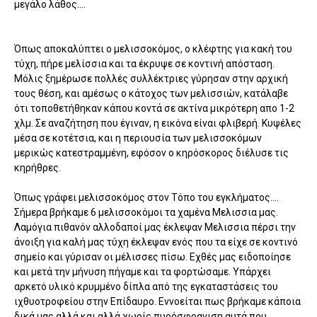
μεγάλο λάθος....
Όπως αποκαλύπτει ο μελισσοκόμος, ο κλέφτης για κακή του
τύχη, πήρε μελίσσια και τα έκρυψε σε κοντινή απόσταση.
Μόλις ξημέρωσε πολλές συλλέκτριες γύρησαν στην αρχική
τους θέση, και αμέσως ο κάτοχος των μελισσιών, κατάλαβε
ότι τοποθετήθηκαν κάπου κοντά σε ακτίνα μικρότερη απο 1-2
χλμ. Σε αναζήτηση που έγιναν, η εικόνα είναι φλιβερή. Κυψέλες
μέσα σε κοτέτσια, και η περιουσία των μελισσοκόμων
μερικώς κατεστραμμένη, εφόσον ο κηρόσκορος διέλυσε τις
κηρήθρες.
Όπως γράφει μελισσοκόμος στον Τόπο του εγκλήματος....
Σήμερα βρήκαμε 6 μελισσοκόμοι τα χαμένα Μελισσια μας.
Λαμόγια πιθανόν αλλοδαποί μας έκλεψαν Μελισσια πέρσι την
άνοιξη για καλή μας τύχη έκλεψαν ενός που τα είχε σε κοντινό
σημείο και γύρισαν οι μέλισσες πίσω. Εχθές μας ειδοποίησε
και μετά την μήνυση πήγαμε και τα φορτώσαμε. Υπάρχει
αρκετό υλικό κρυμμένο δίπλα από της εγκαταστάσεις του
ιχθυοτροφείου στην Επίδαυρο. Εννοείται πως βρήκαμε κάποια
δικά μας αλλά και αλλά χωρίς πυρόσφραγιση αυτά που