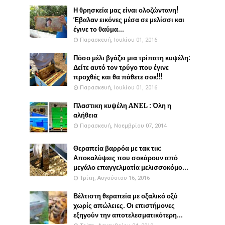
Η θρησκεία μας είναι ολοζώντανη!
Έβαλαν εικόνες μέσα σε μελίσσι και
έγινε το θαύμα...
Παρασκευή, Ιουλίου 01, 2016
Πόσο μέλι βγάζει μια τρίπατη κυψέλη:
Δείτε αυτό τον τρύγο που έγινε
προχθές και θα πάθετε σοκ!!!
Παρασκευή, Ιουλίου 01, 2016
Πλαστικη κυψέλη ANEL : Όλη η
αλήθεια
Παρασκευή, Νοεμβρίου 07, 2014
Θεραπεία βαρρόα με τακ τικ:
Αποκαλύψεις που σοκάρουν από
μεγάλο επαγγελματία μελισσοκόμο...
Τρίτη, Αυγούστου 16, 2016
Βέλτιστη θεραπεία με οξαλικό οξύ
χωρίς απώλειες. Οι επιστήμονες
εξηγούν την αποτελεσματικότερη...