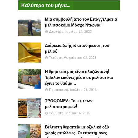
Καλύτερα του μήνα...
Μια συμβουλή απο τον Επαγγελματία
μελισσοκόμο Μόσχο Ντιώνια!
Δευτέρα, Ιουνίου 26, 2023
Διάρκεια ζωής & αποθήκευση του
μελιού
Τετάρτη, Αυγούστου 02, 2023
Η θρησκεία μας είναι ολοζώντανη!
Έβαλαν εικόνες μέσα σε μελίσσι και
έγινε το θαύμα...
Παρασκευή, Ιουλίου 01, 2016
ΤΡΟΦΟΜΕΛ: Το top των
μελισσοτροφών!
Σάββατο, Μαΐου 16, 2015
Βέλτιστη θεραπεία με οξαλικό οξύ
χωρίς απώλειες. Οι επιστήμονες