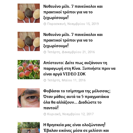
Νοθευένο μέλι. 7 πανεύκολοι και
πρακτικοί τρόποι για να το
ξεχωρίσουμε!
Παρασκευή, Νοεμβρίου 15, 2019
Νοθευένο μέλι. 7 πανεύκολοι και
πρακτικοί τρόποι για να το
ξεχωρίσουμε!
Τετάρτη, Δεκεμβρίου 21, 2016
Απίστευτο: Δείτε πως αυξάνουν τη
παραγωγή στη Κίνα. Ξυπνήστε πριν να
είναι αργά VIDEO ΣΟΚ
Τετάρτη, Μαΐου 11, 2016
Φοβάσαι το τσίμπημα της μέλισσας;
Όταν μάθεις αυτά τα 5 πραγματάκια
όλα θα αλλάξουν... Διαδώστε το
παντού!
Κυριακή, Νοεμβρίου 12, 2017
Η θρησκεία μας είναι ολοζώντανη!
Έβαλαν εικόνες μέσα σε μελίσσι και