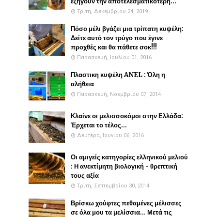
εξηγούν την αποτελεσματικότερη...
Τρίτη, Δεκεμβρίου 24, 2019
Πόσο μέλι βγάζει μια τρίπατη κυψέλη:
Δείτε αυτό τον τρύγο που έγινε
προχθές και θα πάθετε σοκ!!!
Παρασκευή, Ιουλίου 01, 2016
Πλαστικη κυψέλη ANEL : Όλη η
αλήθεια
Παρασκευή, Νοεμβρίου 07, 2014
Κλαίνε οι μελισσοκόμοι στην Ελλάδα:
Έρχεται το τέλος...
Δευτέρα, Ιουνίου 06, 2016
Οι αμιγείς κατηγορίες ελληνικού μελιού
: Η ανεκτίμητη βιολογική - θρεπτική
τους αξία
Τρίτη, Σεπτεμβρίου 30, 2014
Βρίσκω χούφτες πεθαμένες μέλισσες
σε όλα μου τα μελίσσια... Μετά τις