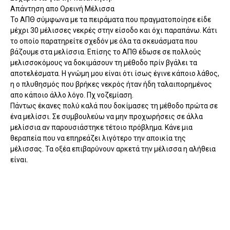
Απάντηση απο Ορεινή Μέλισσα
Το ΑΠΘ σύμφωνα με τα πειράματα που πραγματοποίησε είδε
μέχρι 30 μέλισσες νεκρές στην είσοδο και όχι παραπάνω. Κάτι
το οποίο παρατηρείτε σχεδόν με όλα τα σκευάσματα που
βάζουμε στα μελίσσια. Επίσης το ΑΠΘ έδωσε σε πολλούς
μελισσοκόμους να δοκιμάσουν τη μέθοδο πρίν βγάλει τα
αποτελέσματα. Η γνώμη μου είναι ότι ίσως έγινε κάποιο λάθος,
η ο πλυθησμός που βρήκες νεκρός ήταν ήδη ταλαιπορημένος
απο κάποιο άλλο λόγο. Πχ νοζεμίαση.
Πάντως έκανες πολύ καλά που δοκίμασες τη μέθοδο πρώτα σε
ένα μελίσσι. Σε συμβουλεύω να μην προχωρήσεις σε άλλα
μελίσσια αν παρουσιάστηκε τέτοιο πρόβλημα. Κάνε μια
θεραπεία που να επηρεάζει λιγότερο την αποικία της
μέλισσας. Τα οξέα επιβαρύνουν αρκετά την μέλισσα η αλήθεια
είναι.