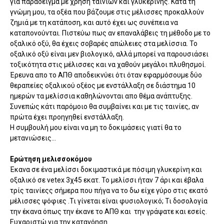
για παράδειγμα με χρήση ταινιών και γλυκερίνης. Κατά τη
γνώμη μου, τα οξέα που βάζουμε στις μέλισσες προκαλλούν
ζημιά με τη κατάποση, και αυτό έχει ως συνέπεια να
καταπονούνται. Πιστεύω πως αν επαναλάβεις τη μέθοδο με το
οξαλικό οξύ, θα έχεις σοβαρές απώλειες στα μελίσσια. Το
οξαλικό οξύ είναι μεν βιολογικό, αλλά μπορεί να παρουσιάσει
τοξικότητα στις μέλισσες και να χαθούν μεγάλοι πλυθησμοί.
Έρευνα απο το ΑΠΘ αποδεικνύει ότι όταν εφαρμόσουμε δύο
θεραπείες οξαλικού οξέος με ενστάλλαξη σε διάστημα 10
ημερών τα μελίσσια καθηλώνονται απο θέμα ανάπτυξης.
Συνεπώς κάτι παρόμοιο θα συμβαίνει και με τις ταινίες, αν
πρώτα έχει προηγηθεί ενστάλλαξη.
Η συμβουλή μου είναι να μη το δοκιμάσεις γιατί θα το
μετανιώσεις...
Ερώτηση μελισσοκόμου
Έκανα σε ένα μελίσσι δοκιμαστικά με πόσιμη γλυκερίνη και
οξαλικό σε vetex 3χ45 εκατ. Το μελίσσι ήταν 7 άρι και έβαλα
τρίς ταινίεςς σήμερα που πήγα να το δω είχε γύρο στις εκατό
μέλισσες ψόφιες .Τι γίνεται είναι φυσιολογικό; Τι δοσολογία
την έκανα όπως την έκανε το ΑΠΘ και την γράψατε και εσείς.
Ευχαριστώ για την κατανόηση.