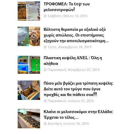
ΤΡΟΦΟΜΕΛ: Το top των
μελισσοτροφών!
Σάββατο, Μαΐου 16, 2015
Βέλτιστη θεραπεία με οξαλικό οξύ
χωρίς απώλειες. Οι επιστήμονες
εξηγούν την αποτελεσματικότερη...
Τρίτη, Δεκεμβρίου 24, 2019
Πλαστικη κυψέλη ANEL : Όλη η
αλήθεια
Παρασκευή, Νοεμβρίου 07, 2014
Πόσο μέλι βγάζει μια τρίπατη κυψέλη:
Δείτε αυτό τον τρύγο που έγινε
προχθές και θα πάθετε σοκ!!!
Παρασκευή, Ιουλίου 01, 2016
Κλαίνε οι μελισσοκόμοι στην Ελλάδα:
Έρχεται το τέλος...
Δευτέρα, Ιουνίου 06, 2016