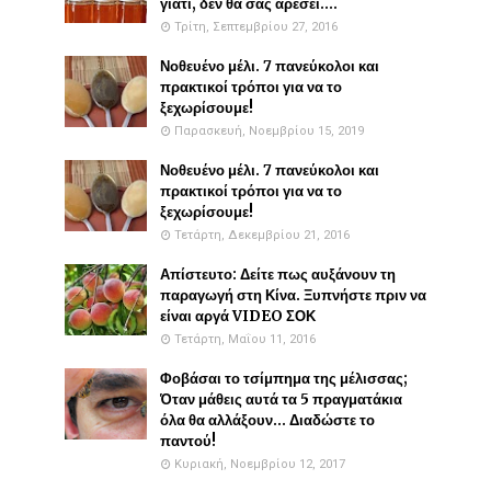
γιατί, δεν θα σας αρέσει....
Τρίτη, Σεπτεμβρίου 27, 2016
Νοθευένο μέλι. 7 πανεύκολοι και
πρακτικοί τρόποι για να το
ξεχωρίσουμε!
Παρασκευή, Νοεμβρίου 15, 2019
Νοθευένο μέλι. 7 πανεύκολοι και
πρακτικοί τρόποι για να το
ξεχωρίσουμε!
Τετάρτη, Δεκεμβρίου 21, 2016
Απίστευτο: Δείτε πως αυξάνουν τη
παραγωγή στη Κίνα. Ξυπνήστε πριν να
είναι αργά VIDEO ΣΟΚ
Τετάρτη, Μαΐου 11, 2016
Φοβάσαι το τσίμπημα της μέλισσας;
Όταν μάθεις αυτά τα 5 πραγματάκια
όλα θα αλλάξουν... Διαδώστε το
παντού!
Κυριακή, Νοεμβρίου 12, 2017