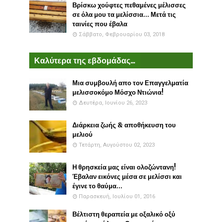
Βρίσκω χούφτες πεθαμένες μέλισσες
σε όλα μου τα μελίσσια... Μετά τις
ταινίες που έβαλα
Σάββατο, Φεβρουαρίου 03, 2018
Καλύτερα της εβδομάδας...
Μια συμβουλή απο τον Επαγγελματία
μελισσοκόμο Μόσχο Ντιώνια!
Δευτέρα, Ιουνίου 26, 2023
Διάρκεια ζωής & αποθήκευση του
μελιού
Τετάρτη, Αυγούστου 02, 2023
Η θρησκεία μας είναι ολοζώντανη!
Έβαλαν εικόνες μέσα σε μελίσσι και
έγινε το θαύμα...
Παρασκευή, Ιουλίου 01, 2016
Βέλτιστη θεραπεία με οξαλικό οξύ