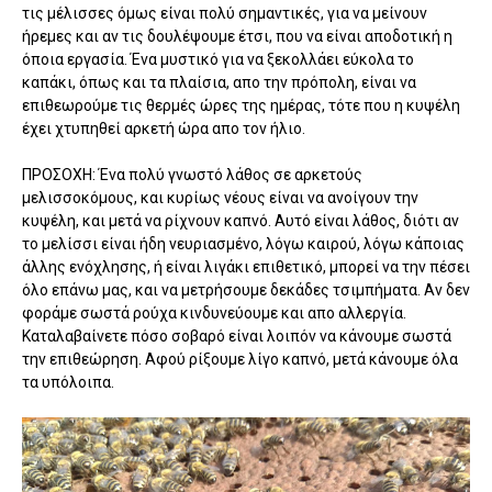
τις μέλισσες όμως είναι πολύ σημαντικές, για να μείνουν
ήρεμες και αν τις δουλέψουμε έτσι, που να είναι αποδοτική η
όποια εργασία. Ένα μυστικό για να ξεκολλάει εύκολα το
καπάκι, όπως και τα πλαίσια, απο την πρόπολη, είναι να
επιθεωρούμε τις θερμές ώρες της ημέρας, τότε που η κυψέλη
έχει χτυπηθεί αρκετή ώρα απο τον ήλιο.
ΠΡΟΣΟΧΗ: Ένα πολύ γνωστό λάθος σε αρκετούς
μελισσοκόμους, και κυρίως νέους είναι να ανοίγουν την
κυψέλη, και μετά να ρίχνουν καπνό. Αυτό είναι λάθος, διότι αν
το μελίσσι είναι ήδη νευριασμένο, λόγω καιρού, λόγω κάποιας
άλλης ενόχλησης, ή είναι λιγάκι επιθετικό, μπορεί να την πέσει
όλο επάνω μας, και να μετρήσουμε δεκάδες τσιμπήματα. Αν δεν
φοράμε σωστά ρούχα κινδυνεύουμε και απο αλλεργία.
Καταλαβαίνετε πόσο σοβαρό είναι λοιπόν να κάνουμε σωστά
την επιθεώρηση. Αφού ρίξουμε λίγο καπνό, μετά κάνουμε όλα
τα υπόλοιπα.