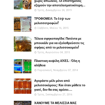
χωρίς απώλειες. Οι επιστήμονες
εξηγούν την αποτελεσματικότερη...
Τρίτη, Δεκεμβρίου 24, 2019
ΤΡΟΦΟΜΕΛ: Το top των
μελισσοτροφών!
Σάββατο, Μαΐου 16, 2015
Τέλεια σφηκοπαγίδα: Πατέντα με
μπουκάλι για να εξολοθρεύσετε τις
σφήκες από το μελισσοκομείο!
Τρίτη, Αυγούστου 04, 2015
Πλαστικη κυψέλη ANEL : Όλη η
αλήθεια
Παρασκευή, Νοεμβρίου 07, 2014
Αγοράστε μέλι μόνο από
μελισσοκόμους: Και όταν μάθετε το
γιατί, δεν θα σας αρέσει....
Τρίτη, Σεπτεμβρίου 27, 2016
ΧΑΝΟΥΜΕ ΤΑ ΜΕΛΙΣΣΙΑ ΜΑΣ