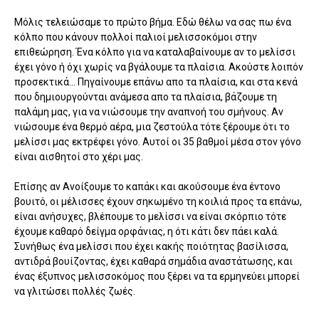
Μόλις τελειώσαμε το πρώτο βήμα. Εδώ θέλω να σας πω ένα
κόλπο που κάνουν πολλοί παλιοί μελισσοκόμοι στην
επιθεώρηση. Ένα κόλπο για να καταλαβαίνουμε αν το μελίσσι
έχει γόνο ή όχι χωρίς να βγάλουμε τα πλαίσια. Ακούστε λοιπόν
προσεκτικά... Πηγαίνουμε επάνω απο τα πλαίσια, και στα κενά
που δημιουργούνται ανάμεσα απο τα πλαίσια, βάζουμε τη
παλάμη μας, για να νιώσουμε την αναπνοή του σμήνους. Αν
νιώσουμε ένα θερμό αέρα, μια ζεστούλα τότε ξέρουμε ότι το
μελίσσι μας εκτρέφει γόνο. Αυτοί οι 35 βαθμοί μέσα στον γόνο
είναι αισθητοί στο χέρι μας.
Επίσης αν Ανοίξουμε το καπάκι και ακούσουμε ένα έντονο
βουιτό, οι μέλισσες έχουν σηκωμένο τη κοιλιά προς τα επάνω,
είναι ανήσυχες, βλέπουμε το μελίσσι να είναι σκόρπιο τότε
έχουμε καθαρό δείγμα ορφάνιας, η ότι κάτι δεν πάει καλά.
Συνήθως ένα μελίσσι που έχει κακής ποιότητας βασίλισσα,
αντιδρά βουίζοντας, έχει καθαρά σημάδια αναστάτωσης, και
ένας έξυπνος μελισσοκόμος που ξέρει να τα ερμηνεύει μπορεί
να γλιτώσει πολλές ζωές.