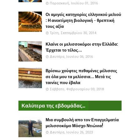
Παρασκευή, Ιουλίου 01, 2016
Οι αμιγείς κατηγορίες ελληνικού μελιού
: Η ανεκτίμητη βιολογική - θρεπτική
τους αξία
Τρίτη, Σεπτεμβρίου 30, 2014
Κλαίνε οι μελισσοκόμοι στην Ελλάδα:
Έρχεται το τέλος...
Δευτέρα, Ιουνίου 06, 2016
Βρίσκω χούφτες πεθαμένες μέλισσες
σε όλα μου τα μελίσσια... Μετά τις
ταινίες που έβαλα
Σάββατο, Φεβρουαρίου 03, 2018
Καλύτερα της εβδομάδας...
Μια συμβουλή απο τον Επαγγελματία
μελισσοκόμο Μόσχο Ντιώνια!
Δευτέρα, Ιουνίου 26, 2023