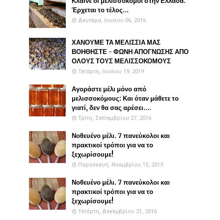
Κλαίνε οι μελισσοκόμοι στην Ελλάδα:
Έρχεται το τέλος...
Δευτέρα, Ιουνίου 06, 2016
ΧΑΝΟΥΜΕ ΤΑ ΜΕΛΙΣΣΙΑ ΜΑΣ
ΒΟΗΘΗΣΤΕ - ΦΩΝΗ ΑΠΟΓΝΩΣΗΣ ΑΠΟ
ΟΛΟΥΣ ΤΟΥΣ ΜΕΛΙΣΣΟΚΟΜΟΥΣ
Τετάρτη, Ιουνίου 19, 2019
Αγοράστε μέλι μόνο από
μελισσοκόμους: Και όταν μάθετε το
γιατί, δεν θα σας αρέσει....
Τρίτη, Σεπτεμβρίου 27, 2016
Νοθευένο μέλι. 7 πανεύκολοι και
πρακτικοί τρόποι για να το
ξεχωρίσουμε!
Παρασκευή, Νοεμβρίου 15, 2019
Νοθευένο μέλι. 7 πανεύκολοι και
πρακτικοί τρόποι για να το
ξεχωρίσουμε!
Τετάρτη, Δεκεμβρίου 21, 2016