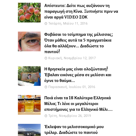
Απίστευτο: Δείτε πως αυξάνουν τη
παραγωγή στη Κίνα. Ξυπνήστε πριν να
είναι αργά VIDEO ΣΟΚ
Τετάρτη, Μαΐου 11, 2016
Φοβάσαι το τσίμπημα της μέλισσας;
Όταν μάθεις αυτά τα 5 πραγματάκια
όλα θα αλλάξουν... Διαδώστε το
παντού!
Κυριακή, Νοεμβρίου 12, 2017
Η θρησκεία μας είναι ολοζώντανη!
Έβαλαν εικόνες μέσα σε μελίσσι και
έγινε το θαύμα...
Παρασκευή, Ιουλίου 01, 2016
Ποιά είναι τα 18 Καλύτερα Ελληνικά
Μέλια; Τι λένε οι μεγαλύτεροι
επιστήμονες για το Ελληνικό Μέλι....
Τρίτη, Νοεμβρίου 26, 2019
Έκλεψαν το μελισσοκομικό μου
τρέλερ. Διαδώστε το παντού