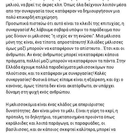
μελιού, να βρεί τις άκρες κλπ. Όπως όλα δείχνουν λοιπόν μέσα
απο την συνεργασία τους κατάφεραν να δημιουργήσουν μια
πολύ επικερδή επιχείρηση.
Προσωπικά πιστεύω ότι αυτό είναι το κλειδί της επιτυχίας, η
συνεργασία! Ας λάβουμε σοβαρά υπόψιν το παράδειγμα που
μας δίνουν οι μέλισσες "η ισχύς εν τη ενώσει". Μια μέλισσα
μόνη της είναι, ένα τίποτα. απροστάτευτη! Χιλιάδες μέλισσες
όμως μαζί μπορούν να καταφέρουν το απίστευτο... Έτσι και οι
άνθρωποι. Αν ένας άνθρωπος μπορεί να καταφέρει κάποια
πράγματα, πολλοί μαζί μπορούν να καταφέρουν τα πάντα. Στην
Ελλάδα έχουμε πολλά παραδείγματα μελισσοκόμων που
πλούτισαν, και το κατάφεραν με συνεργασίες! Καλές
συνεργασίες! Φυσικά όπως είπαμε είναι η εξαίρεση, και όχι ο
κανόνας, όμως τίποτα δεν είναι ακατόρθωτο, αν υπάρχει
δύναμη στη ψυχή ενός ανθρώπου.
Η μελισσοκόμια είναι ένας κλάδος με απεριόριστες
δυνατότητες. Δεν είναι μόνο το μέλι. Είναι η γύρη το κερί, η
πρόπολη, το δηλητήριο, τα μεταποιημένα προιόντα όπως
κεράλοιδες και λοιπά παράγωγα, οι παραφυάδες, οι
βασίλισσες, και αν κάποιος σκεφτεί καλύτερα, μπορεί να