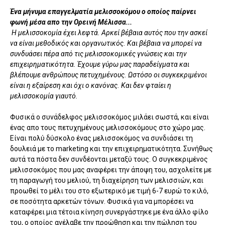
Ένα μήνυμα επαγγελματία μελισσοκόμου ο οποίος παίρνει
φωνή μέσα απο την Ορεινή Μέλισσα...
Η μελισσοκομία έχει λεφτά. Αρκεί βέβαια αυτός που την ασκεί
να είναι μεθοδικός και οργανωτικός. Και βέβαια να μπορεί να
συνδυάσει πέρα από τις μελισσοκομικές γνώσεις και την
επιχειρηματικότητα. Έχουμε γύρω μας παραδείγματα και
βλέπουμε ανθρώπους πετυχημένους. Ωστόσο οι συγκεκριμένοι
είναι η εξαίρεση και όχι ο κανόνας. Και δεν φταίει η
μελισσοκομία γιαυτό.
Φυσικά ο συνάδελφος μελισσοκόμος μιλάει σωστά, και είναι
ένας απο τους πετυχημένους μελισσοκόμους στο χώρο μας.
Είναι πολύ δύσκολο ένας μελισσοκόμος να συνδιάσει τη
δουλειά με το marketing και την επιχειρηματικότητα. Συνήθως
αυτά τα πόστα δεν συνδέονται μεταξύ τους. Ο συγκεκριμένος
μελισσοκόμος που μας αναφέρει την άποψη του, ασχολείτε με
τη παραγωγή του μελιού, τη διαχείρηση των μελισσιών, και
προωθεί το μέλι του στο εξωτερικό με τιμή 6-7 ευρώ το κιλό,
σε ποσότητα αρκετών τόνων. Φυσικά για να μπορέσει να
καταφέρει μια τέτοια κίνηση συνεργάστηκε με ένα άλλο φίλο
του, ο οποίος ανέλαβε την προώθηση και την πώληση του