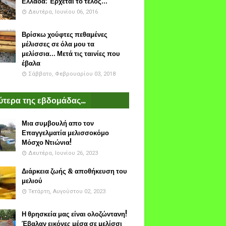
Ελλάδα: Έρχεται το τέλος...
Δευτέρα, Ιουνίου 06, 2016
Βρίσκω χούφτες πεθαμένες
μέλισσες σε όλα μου τα
μελίσσια... Μετά τις ταινίες που
έβαλα
Σάββατο, Φεβρουαρίου 03, 2018
τερα της εβδομάδας...
Μια συμβουλή απο τον
Επαγγελματία μελισσοκόμο
Μόσχο Ντιώνια!
Δευτέρα, Ιουνίου 26, 2023
Διάρκεια ζωής & αποθήκευση του
μελιού
Τετάρτη, Αυγούστου 02, 2023
Η θρησκεία μας είναι ολοζώντανη!
Έβαλαν εικόνες μέσα σε μελίσσι