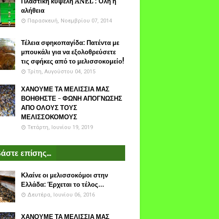
Πλαστικη κυψέλη ANEL : Όλη η
αλήθεια
Παρασκευή, Νοεμβρίου 07, 2014
Τέλεια σφηκοπαγίδα: Πατέντα με
μπουκάλι για να εξολοθρεύσετε
τις σφήκες από το μελισσοκομείο!
Τρίτη, Αυγούστου 04, 2015
ΧΑΝΟΥΜΕ ΤΑ ΜΕΛΙΣΣΙΑ ΜΑΣ
ΒΟΗΘΗΣΤΕ - ΦΩΝΗ ΑΠΟΓΝΩΣΗΣ
ΑΠΟ ΟΛΟΥΣ ΤΟΥΣ
ΜΕΛΙΣΣΟΚΟΜΟΥΣ
Τετάρτη, Ιουνίου 19, 2019
άστε επίσης...
Κλαίνε οι μελισσοκόμοι στην
Ελλάδα: Έρχεται το τέλος...
Δευτέρα, Ιουνίου 06, 2016
ΧΑΝΟΥΜΕ ΤΑ ΜΕΛΙΣΣΙΑ ΜΑΣ