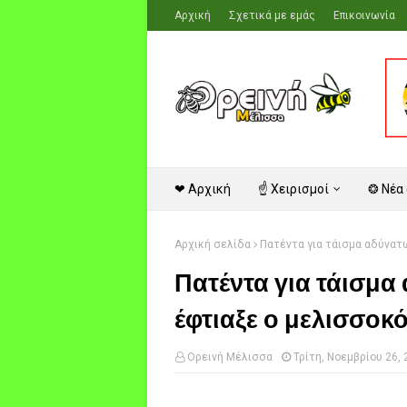
Αρχική
Σχετικά με εμάς
Επικοινωνία
❤ Αρχική
☝ Χειρισμοί
❂ Νέα
Αρχική σελίδα
Πατέντα για τάισμα αδύνατω
Πατέντα για τάισμα 
έφτιαξε ο μελισσοκό
Ορεινή Μέλισσα
Τρίτη, Νοεμβρίου 26,