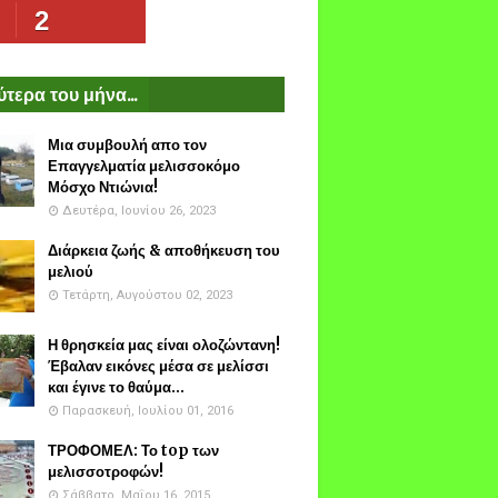
2
τερα του μήνα...
Μια συμβουλή απο τον
Επαγγελματία μελισσοκόμο
Μόσχο Ντιώνια!
Δευτέρα, Ιουνίου 26, 2023
Διάρκεια ζωής & αποθήκευση του
μελιού
Τετάρτη, Αυγούστου 02, 2023
Η θρησκεία μας είναι ολοζώντανη!
Έβαλαν εικόνες μέσα σε μελίσσι
και έγινε το θαύμα...
Παρασκευή, Ιουλίου 01, 2016
ΤΡΟΦΟΜΕΛ: Το top των
μελισσοτροφών!
Σάββατο, Μαΐου 16, 2015