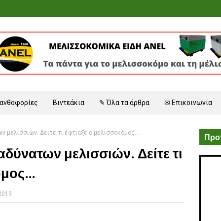
 ανθοφορίες
Βιντεάκια
✎ Όλα τα άρθρα
✉ Επικοινωνία
ν μελισσιών. Δείτε τι έφτιαξε ο μελισσοκόμος...
Προτ
αδύνατων μελισσιών. Δείτε τι
μος...
 2019