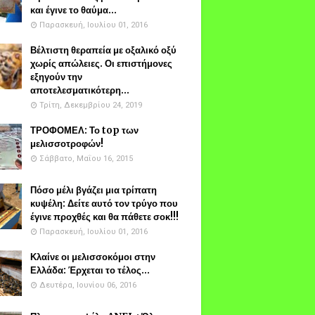
και έγινε το θαύμα...
Παρασκευή, Ιουλίου 01, 2016
Βέλτιστη θεραπεία με οξαλικό οξύ
χωρίς απώλειες. Οι επιστήμονες
εξηγούν την
αποτελεσματικότερη...
Τρίτη, Δεκεμβρίου 24, 2019
ΤΡΟΦΟΜΕΛ: Το top των
μελισσοτροφών!
Σάββατο, Μαΐου 16, 2015
Πόσο μέλι βγάζει μια τρίπατη
κυψέλη: Δείτε αυτό τον τρύγο που
έγινε προχθές και θα πάθετε σοκ!!!
Παρασκευή, Ιουλίου 01, 2016
Κλαίνε οι μελισσοκόμοι στην
Ελλάδα: Έρχεται το τέλος...
Δευτέρα, Ιουνίου 06, 2016