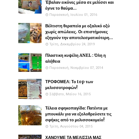
Έβαλαν εικόνες μέσα σε μελίσσι και
έγινε το θαύμα...
Παρασκευή, Ιουλίου 01, 2016
Βέλτιστη θεραπεία με οξαλικό οξύ
χωρίς απώλειες. Οι επιστήμονες
εξηγούν την αποτελεσματικότερη...
Τρίτη, Δεκεμβρίου 24, 2019
Πλαστικη κυψέλη ANEL : Όλη η
αλήθεια
Παρασκευή, Νοεμβρίου 07, 2014
ΤΡΟΦΟΜΕΛ: Το top των
μελισσοτροφών!
Σάββατο, Μαΐου 16, 2015
Τέλεια σφηκοπαγίδα: Πατέντα με
μπουκάλι για να εξολοθρεύσετε τις
σφήκες από το μελισσοκομείο!
Τρίτη, Αυγούστου 04, 2015
ΧΑΝΟΥΜΕ ΤΑ ΜΕΛΙΣΣΙΑ ΜΑΣ