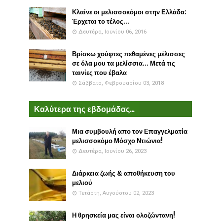
Κλαίνε οι μελισσοκόμοι στην Ελλάδα:
Έρχεται το τέλος...
Δευτέρα, Ιουνίου 06, 2016
Βρίσκω χούφτες πεθαμένες μέλισσες
σε όλα μου τα μελίσσια... Μετά τις
ταινίες που έβαλα
Σάββατο, Φεβρουαρίου 03, 2018
Καλύτερα της εβδομάδας...
Μια συμβουλή απο τον Επαγγελματία
μελισσοκόμο Μόσχο Ντιώνια!
Δευτέρα, Ιουνίου 26, 2023
Διάρκεια ζωής & αποθήκευση του
μελιού
Τετάρτη, Αυγούστου 02, 2023
Η θρησκεία μας είναι ολοζώντανη!