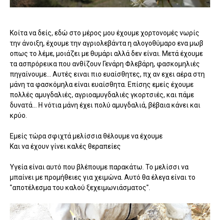
Κοίτα να δείς, εδώ στο μέρος μου έχουμε χορτονομές νωρίς
την άνοιξη, έχουμε την αγριολεβάντα η αλογοθύμαρο ενα μωβ
οπως το λέμε, μοιάζει με θυμάρι αλλά δεν είναι. Μετά έχουμε
τα ασπρόρεικα που ανθίζουν Γενάρη Φλεβάρη, φασκομηλιές
πηγαίνουμε... Αυτές ειναι πιο ευαίσθητες, πχ αν εχει αέρα στη
μάνη τα φασκόμηλα είναι ευαίσθητα. Επίσης εμείς έχουμε
πολλές αμυγδαλιές, αγριοαμυγδαλιές γκορτσιές, και πάμε
δυνατά... Η νότια μάνη έχει πολύ αμυγδαλιά, βέβαια κάνει και
κρύο.
Εμείς τώρα σφιχτά μελίσσια θέλουμε να έχουμε
Και να έχουν γίνει καλές θεραπείες
Υγεία είναι αυτό που βλέπουμε παρακάτω. Το μελίσσι να
μπαίνει με προμήθειες για χειμώνα. Αυτό θα έλεγα είναι το
"αποτέλεσμα του καλού ξεχειμωνιάσματος".