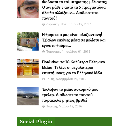
Φοβάσαι το τσίμπημα της μέλισσας;
Όταν μάθεις αυτά τα 5 πραγματάκια
όλα θα αλλάξουν... Διαδώστε το
παντού!
Κυριακή, Νοεμβρίου 12, 2017
Η θρησκεία μας είναι ολοζώντανη!
Έβαλαν εικόνες μέσα σε μελίσσι και
έγινε το θαύμα...
Παρασκευή, Ιουλίου 01, 2016
Ποιά είναι τα 18 Καλύτερα Ελληνικά
Μέλια; Τι λένε οι μεγαλύτεροι
επιστήμονες για το Ελληνικό Μέλι....
Τρίτη, Νοεμβρίου 26, 2019
Έκλεψαν το μελισσοκομικό μου
τρέλερ. Διαδώστε το παντού
παρακαλώ μήπως βρεθεί
Πέμπτη, Μαΐου 12, 2016
Social Plugin