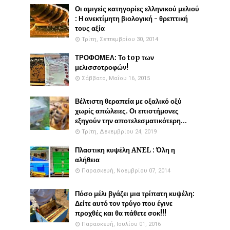
Οι αμιγείς κατηγορίες ελληνικού μελιού
: Η ανεκτίμητη βιολογική - θρεπτική
τους αξία
Τρίτη, Σεπτεμβρίου 30, 2014
ΤΡΟΦΟΜΕΛ: Το top των
μελισσοτροφών!
Σάββατο, Μαΐου 16, 2015
Βέλτιστη θεραπεία με οξαλικό οξύ
χωρίς απώλειες. Οι επιστήμονες
εξηγούν την αποτελεσματικότερη...
Τρίτη, Δεκεμβρίου 24, 2019
Πλαστικη κυψέλη ANEL : Όλη η
αλήθεια
Παρασκευή, Νοεμβρίου 07, 2014
Πόσο μέλι βγάζει μια τρίπατη κυψέλη:
Δείτε αυτό τον τρύγο που έγινε
προχθές και θα πάθετε σοκ!!!
Παρασκευή, Ιουλίου 01, 2016