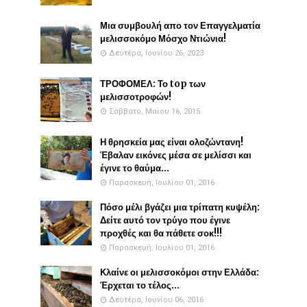
Μια συμβουλή απο τον Επαγγελματία
μελισσοκόμο Μόσχο Ντιώνια!
Δευτέρα, Ιουνίου 26, 2023
ΤΡΟΦΟΜΕΛ: Το top των
μελισσοτροφών!
Σάββατο, Μαΐου 16, 2015
Η θρησκεία μας είναι ολοζώντανη!
Έβαλαν εικόνες μέσα σε μελίσσι και
έγινε το θαύμα...
Παρασκευή, Ιουλίου 01, 2016
Πόσο μέλι βγάζει μια τρίπατη κυψέλη:
Δείτε αυτό τον τρύγο που έγινε
προχθές και θα πάθετε σοκ!!!
Παρασκευή, Ιουλίου 01, 2016
Κλαίνε οι μελισσοκόμοι στην Ελλάδα:
Έρχεται το τέλος...
Δευτέρα, Ιουνίου 06, 2016