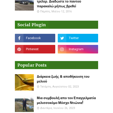
τρέλερ. Διαδώστε το παντού
παρακαλώ μήπως βρεθεί
Πέμπτη, Μαΐου 12, 2016
Social Plugin
Popular Posts
Διάρκεια ζωής & αποθήκευση του
μελιού
Τετάρτη, Αυγούστου 02, 2023
Μια συμβουλή απο τον Επαγγελματία
μελισσοκόμο Μόσχο Ντιώνια!
Δευτέρα, Ιουνίου 26, 2023