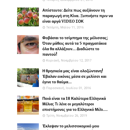
Απίστευτο: Δείτε πως αυξάνουν τη
παραγωγή στη Κίνα. Ξυπνήστε πριν να
είναι αργά VIDEO ΣΟΚ
Τετάρτη, Μαΐου 11, 2016
Φοβάσαι το τσίμπημα της μέλισσας;
Όταν μάθεις αυτά τα 5 πραγματάκια
όλα θα αλλάξουν... Διαδώστε το
παντού!
Κυριακή, Νοεμβρίου 12, 2017
Η θρησκεία μας είναι ολοζώντανη!
Έβαλαν εικόνες μέσα σε μελίσσι και
έγινε το θαύμα...
Παρασκευή, Ιουλίου 01, 2016
Ποιά είναι τα 18 Καλύτερα Ελληνικά
Μέλια; Τι λένε οι μεγαλύτεροι
επιστήμονες για το Ελληνικό Μέλι....
Τρίτη, Νοεμβρίου 26, 2019
Έκλεψαν το μελισσοκομικό μου