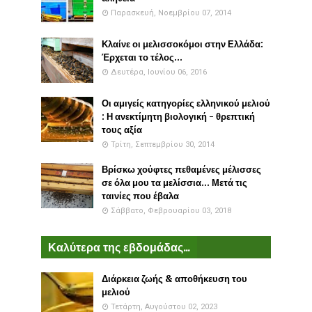
Παρασκευή, Νοεμβρίου 07, 2014
Κλαίνε οι μελισσοκόμοι στην Ελλάδα:
Έρχεται το τέλος...
Δευτέρα, Ιουνίου 06, 2016
Οι αμιγείς κατηγορίες ελληνικού μελιού
: Η ανεκτίμητη βιολογική - θρεπτική
τους αξία
Τρίτη, Σεπτεμβρίου 30, 2014
Βρίσκω χούφτες πεθαμένες μέλισσες
σε όλα μου τα μελίσσια... Μετά τις
ταινίες που έβαλα
Σάββατο, Φεβρουαρίου 03, 2018
Καλύτερα της εβδομάδας...
Διάρκεια ζωής & αποθήκευση του
μελιού
Τετάρτη, Αυγούστου 02, 2023