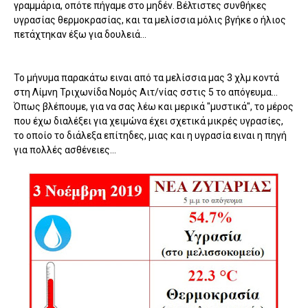
γραμμάρια, οπότε πήγαμε στο μηδέν. Βέλτιστες συνθήκες
υγρασίας θερμοκρασίας, και τα μελίσσια μόλις βγήκε ο ήλιος
πετάχτηκαν έξω για δουλειά...
Το μήνυμα παρακάτω ειναι από τα μελίσσια μας 3 χλμ κοντά
στη Λίμνη Τριχωνίδα Νομός Αιτ/νίας σστις 5 το απόγευμα...
Όπως βλέπουμε, για να σας λέω και μερικά "μυστικά", το μέρος
που έχω διαλέξει για χειμώνα έχει σχετικά μικρές υγρασίες,
το οποίο το διάλεξα επίτηδες, μιας και η υγρασία ειναι η πηγή
για πολλές ασθένειες...