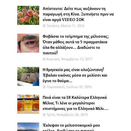
Απίστευτο: Δείτε πως αυξάνουν τη
παραγωγή στη Κίνα. Ξυπνήστε πριν να
είναι αργά VIDEO ΣΟΚ
Τετάρτη, Μαΐου 11, 2016
Φοβάσαι το τσίμπημα της μέλισσας;
Όταν μάθεις αυτά τα 5 πραγματάκια
όλα θα αλλάξουν... Διαδώστε το
παντού!
Κυριακή, Νοεμβρίου 12, 2017
Η θρησκεία μας είναι ολοζώντανη!
Έβαλαν εικόνες μέσα σε μελίσσι και
έγινε το θαύμα...
Παρασκευή, Ιουλίου 01, 2016
Ποιά είναι τα 18 Καλύτερα Ελληνικά
Μέλια; Τι λένε οι μεγαλύτεροι
επιστήμονες για το Ελληνικό Μέλι....
Τρίτη, Νοεμβρίου 26, 2019
Έκλεψαν το μελισσοκομικό μου
τρέλερ. Διαδώστε το παντού