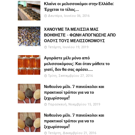
Κλαίνε οι μελισσοκόμοι στην Ελλάδα:
Έρχεται το τέλος...
Δευτέρα, Ιουνίου 06, 2016
ΧΑΝΟΥΜΕ ΤΑ ΜΕΛΙΣΣΙΑ ΜΑΣ
ΒΟΗΘΗΣΤΕ - ΦΩΝΗ ΑΠΟΓΝΩΣΗΣ ΑΠΟ
ΟΛΟΥΣ ΤΟΥΣ ΜΕΛΙΣΣΟΚΟΜΟΥΣ
Τετάρτη, Ιουνίου 19, 2019
Αγοράστε μέλι μόνο από
μελισσοκόμους: Και όταν μάθετε το
γιατί, δεν θα σας αρέσει....
Τρίτη, Σεπτεμβρίου 27, 2016
Νοθευένο μέλι. 7 πανεύκολοι και
πρακτικοί τρόποι για να το
ξεχωρίσουμε!
Παρασκευή, Νοεμβρίου 15, 2019
Νοθευένο μέλι. 7 πανεύκολοι και
πρακτικοί τρόποι για να το
ξεχωρίσουμε!
Τετάρτη, Δεκεμβρίου 21, 2016