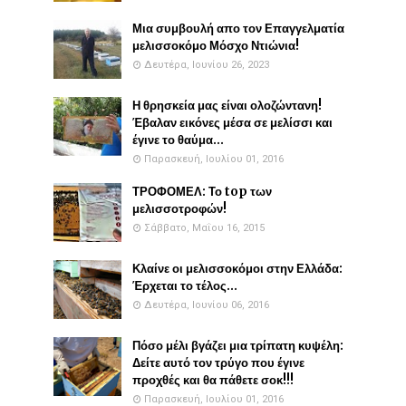
Μια συμβουλή απο τον Επαγγελματία
μελισσοκόμο Μόσχο Ντιώνια!
Δευτέρα, Ιουνίου 26, 2023
Η θρησκεία μας είναι ολοζώντανη!
Έβαλαν εικόνες μέσα σε μελίσσι και
έγινε το θαύμα...
Παρασκευή, Ιουλίου 01, 2016
ΤΡΟΦΟΜΕΛ: Το top των
μελισσοτροφών!
Σάββατο, Μαΐου 16, 2015
Κλαίνε οι μελισσοκόμοι στην Ελλάδα:
Έρχεται το τέλος...
Δευτέρα, Ιουνίου 06, 2016
Πόσο μέλι βγάζει μια τρίπατη κυψέλη:
Δείτε αυτό τον τρύγο που έγινε
προχθές και θα πάθετε σοκ!!!
Παρασκευή, Ιουλίου 01, 2016