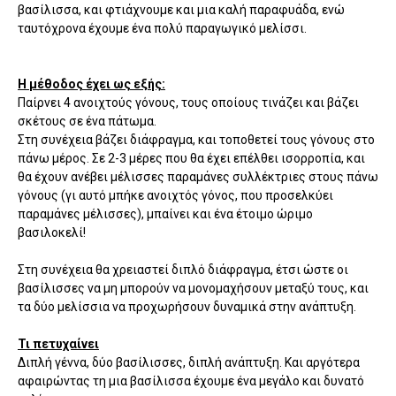
βασίλισσα, και φτιάχνουμε και μια καλή παραφυάδα, ενώ
ταυτόχρονα έχουμε ένα πολύ παραγωγικό μελίσσι.
Η μέθοδος έχει ως εξής:
Παίρνει 4 ανοιχτούς γόνους, τους οποίους τινάζει και βάζει
σκέτους σε ένα πάτωμα.
Στη συνέχεια βάζει διάφραγμα, και τοποθετεί τους γόνους στο
πάνω μέρος. Σε 2-3 μέρες που θα έχει επέλθει ισορροπία, και
θα έχουν ανέβει μέλισσες παραμάνες συλλέκτριες στους πάνω
γόνους (γι αυτό μπήκε ανοιχτός γόνος, που προσελκύει
παραμάνες μέλισσες), μπαίνει και ένα έτοιμο ώριμο
βασιλοκελί!
Στη συνέχεια θα χρειαστεί διπλό διάφραγμα, έτσι ώστε οι
βασίλισσες να μη μπορούν να μονομαχήσουν μεταξύ τους, και
τα δύο μελίσσια να προχωρήσουν δυναμικά στην ανάπτυξη.
Τι πετυχαίνει
Διπλή γέννα, δύο βασίλισσες, διπλή ανάπτυξη. Και αργότερα
αφαιρώντας τη μια βασίλισσα έχουμε ένα μεγάλο και δυνατό