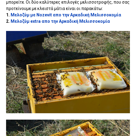
μπορείτε. Οι δύο καλύτερες επιλογές μελισσοτροφής, που σας
προτείνουμε με κλειστά μάτια είναι οι παρακάτω:
1.
Μελοζύμ με Nozevit απο την Αρκαδική Μελισσοκομία
2.
Μελοζύμ extra απο την Αρκαδική Μελισσοκομία