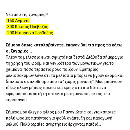
Νέα απο τις ζυγαριές!!!
-160 Αγρίνιο
-300 Κάμπος Πρέβεζας
-200 Ημιορεινά Πρέβεζας
Σήμερα όπως καταλαβαίνετε, έκαναν βουτιά προς τα κάτω
οι ζυγαριές...
Πλέον τα μελισσια ειναι σφιχτά και ζεστά! Διάβαζα σήμερα για
τη χρήση του φοάμ, και γενικότερα των μονωτικών για το
χειμώνα, πόσο τεράστιο ρόλο παίζουν. Εμεπιρίες
μελισσοκόμων λένε ότι τα μελίσσια μπορεί να βγούν ακόμα και
διπλασια σε πλυθησμο απο τα "χωρις μονωση". Μου μπαίνουν
ιδέες πλέον μήπως πρέπει και εμείς στα πιο Νότια να
εφαρμόσουμε αυτή τη πατέντα με τη μόνωση, εκτός του
κηρόπανου.
Σήμερα μου έλεγε ο φίλος μου Παναγιώτης και για κάποιες
πολύ ωραίες πατέντες για φούλ ανάπτυξη και παραγωγή
μελιού. Πολύ ωραίες αναρτήσεις έρχονται παιδιά...