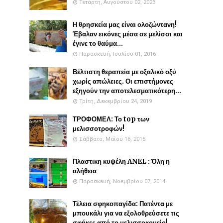
Τετάρτη, Αυγούστου 02, 2023
Η θρησκεία μας είναι ολοζώντανη!
Έβαλαν εικόνες μέσα σε μελίσσι και
έγινε το θαύμα...
Παρασκευή, Ιουλίου 01, 2016
Βέλτιστη θεραπεία με οξαλικό οξύ
χωρίς απώλειες. Οι επιστήμονες
εξηγούν την αποτελεσματικότερη...
Τρίτη, Δεκεμβρίου 24, 2019
ΤΡΟΦΟΜΕΛ: Το top των
μελισσοτροφών!
Σάββατο, Μαΐου 16, 2015
Πλαστικη κυψέλη ANEL : Όλη η
αλήθεια
Παρασκευή, Νοεμβρίου 07, 2014
Τέλεια σφηκοπαγίδα: Πατέντα με
μπουκάλι για να εξολοθρεύσετε τις
σφήκες από το μελισσοκομείο!