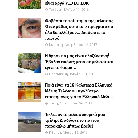
είναι αργά VIDEO ΣΟΚ
Τετάρτη, Μαΐου 11, 2016
Φοβάσαι το τσίμπημα της μέλισσας;
Όταν μάθεις αυτά τα 5 πραγματάκια
όλα θα αλλάξουν... Διαδώστε το
παντού!
Κυριακή, Νοεμβρίου 12, 2017
Η θρησκεία μας είναι ολοζώντανη!
Έβαλαν εικόνες μέσα σε μελίσσι και
έγινε το θαύμα...
Παρασκευή, Ιουλίου 01, 2016
Ποιά είναι τα 18 Καλύτερα Ελληνικά
Μέλια; Τι λένε οι μεγαλύτεροι
επιστήμονες για το Ελληνικό Μέλι....
Τρίτη, Νοεμβρίου 26, 2019
Έκλεψαν το μελισσοκομικό μου
τρέλερ. Διαδώστε το παντού
παρακαλώ μήπως βρεθεί
Πέμπτη, Μαΐου 12, 2016