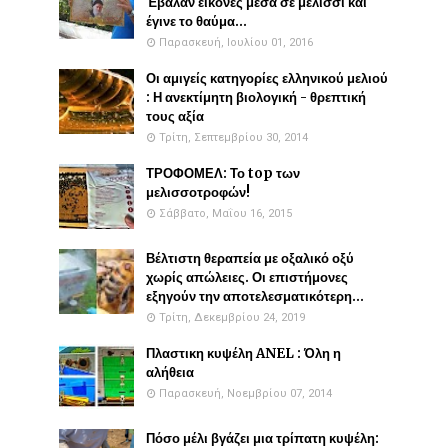
Έβαλαν εικόνες μέσα σε μελίσσι και
έγινε το θαύμα...
Παρασκευή, Ιουλίου 01, 2016
Οι αμιγείς κατηγορίες ελληνικού μελιού
: Η ανεκτίμητη βιολογική - θρεπτική
τους αξία
Τρίτη, Σεπτεμβρίου 30, 2014
ΤΡΟΦΟΜΕΛ: Το top των
μελισσοτροφών!
Σάββατο, Μαΐου 16, 2015
Βέλτιστη θεραπεία με οξαλικό οξύ
χωρίς απώλειες. Οι επιστήμονες
εξηγούν την αποτελεσματικότερη...
Τρίτη, Δεκεμβρίου 24, 2019
Πλαστικη κυψέλη ANEL : Όλη η
αλήθεια
Παρασκευή, Νοεμβρίου 07, 2014
Πόσο μέλι βγάζει μια τρίπατη κυψέλη: