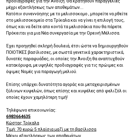
προδιαγραφές για την Άνοιξη. Θα κρατηθούν παραγγελίες
μέχρι εξαντλήσεως των αποθεμάτων....
Κατόπιν συνεννόησης με το μελισσοκομο , μπορείτε να ρθείτε
στο μελισσοκομείο στα Τρίκαλα και να γίνει η επιλογή τους,
όπως και να δείτε απο κοντά τα μελισσάκια που θα πάρετε.
Πρόκειται για μια Νέα συνεργασία με την Ορεινή Μέλισσα.
Έχει προηγηθεί σκληρή δουλειά, έτσι ώστε να δημιουργηθούν
ΠΟΙΟΤΙΚΕΣ βασίλισσες, με σωστά γενετικά χαρακτηριστικά,
δυνατές παραφυάδες, οι οποίες την Άνοιξη θα αναπτυχθούν
κατακόρυφα, με υψηλές προδιαγραφές για τις πρώιμες και
όψιμες Νομές για παραγωγή μελιού.
Επίσης υπάρχει δυνατότητα αγοράς και μεταχειρισμένων
ξύλινων κυψελών, όπως επίσης και κυψέλες από φελιζόλ οι
οποίες έχουν χαμηλότερη τιμή!
Τηλέφωνο επικοινωνίας:
6983664635
Κώστας Τρίκαλα
Τιμή: 70 ευρώ 5 πλαίσια μαζί με τη βασίλισσα
Μέχρι εξαντλήσεως των αποθεμάτων.