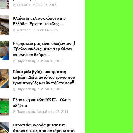
Σάββατο, Μαΐου 16, 2015
Κλαίνε οι μελισσοκόμοι στην
Ελλάδα: Έρχεται το τέλος...
Δευτέρα, Ιουνίου 06, 2016
Η θρησκεία μας είναι ολοζώντανη!
Έβαλαν εικόνες μέσα σε μελίσσι
και έγινε το θαύμα...
Παρασκευή, Ιουλίου 01, 2016
Πόσο μέλι βγάζει μια τρίπατη
κυψέλη: Δείτε αυτό τον τρύγο που
έγινε προχθές και θα πάθετε σοκ!!!
Παρασκευή, Ιουλίου 01, 2016
Πλαστικη κυψέλη ANEL : Όλη η
αλήθεια
Παρασκευή, Νοεμβρίου 07, 2014
Θεραπεία βαρρόα με τακ τικ:
Αποκαλύψεις που σοκάρουν από