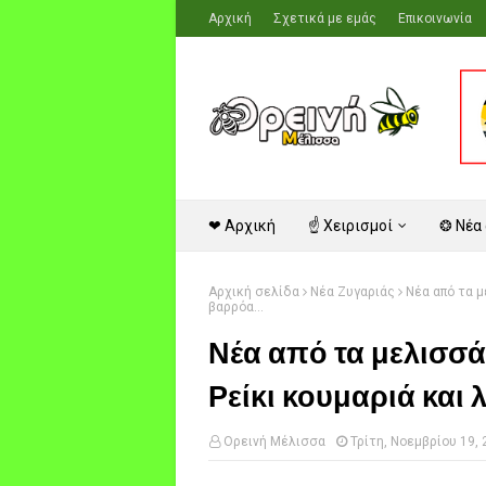
Αρχική
Σχετικά με εμάς
Επικοινωνία
❤ Αρχική
☝ Χειρισμοί
❂ Νέα
Αρχική σελίδα
Νέα Ζυγαριάς
Νέα από τα μ
βαρρόα...
Νέα από τα μελισσά
Ρείκι κουμαριά και 
Ορεινή Μέλισσα
Τρίτη, Νοεμβρίου 19,