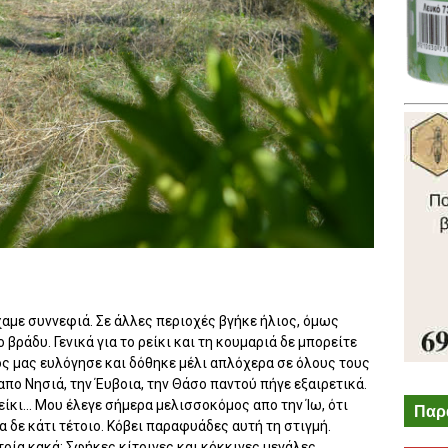
ίχαμε συννεφιά. Σε άλλες περιοχές βγήκε ήλιος, όμως
 βράδυ. Γενικά για το ρείκι και τη κουμαριά δε μπορείτε
εός μας ευλόγησε και δόθηκε μέλι απλόχερα σε όλους τους
ο Νησιά, την Έυβοια, την Θάσο παντού πήγε εξαιρετικά.
είκι... Μου έλεγε σήμερα μελισσοκόμος απο την Ίω, ότι
Παρ
α δε κάτι τέτοιο. Κόβει παραφυάδες αυτή τη στιγμή.
τρία κακά: Σφήκες κίτρινες και κόκκινες μεγάλες,