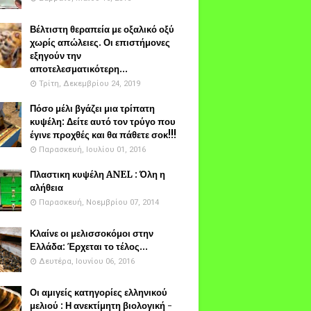
Βέλτιστη θεραπεία με οξαλικό οξύ
χωρίς απώλειες. Οι επιστήμονες
εξηγούν την
αποτελεσματικότερη...
Τρίτη, Δεκεμβρίου 24, 2019
Πόσο μέλι βγάζει μια τρίπατη
κυψέλη: Δείτε αυτό τον τρύγο που
έγινε προχθές και θα πάθετε σοκ!!!
Παρασκευή, Ιουλίου 01, 2016
Πλαστικη κυψέλη ANEL : Όλη η
αλήθεια
Παρασκευή, Νοεμβρίου 07, 2014
Κλαίνε οι μελισσοκόμοι στην
Ελλάδα: Έρχεται το τέλος...
Δευτέρα, Ιουνίου 06, 2016
Οι αμιγείς κατηγορίες ελληνικού
μελιού : Η ανεκτίμητη βιολογική -