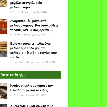
μεγάλο επαγγελματία
μελισσοκόμο...
Τρίτη, Αυγούστου 16, 2016
Αγοράστε μέλι μόνο από
μελισσοκόμους: Και όταν μάθετε
το γιατί, δεν θα σας αρέσει....
Τρίτη, Σεπτεμβρίου 27, 2016
Βρίσκω χούφτες πεθαμένες
μέλισσες σε όλα μου τα
μελίσσια... Μετά τις ταινίες που
έβαλα
Σάββατο, Φεβρουαρίου 03, 2018
άστε επίσης...
Κλαίνε οι μελισσοκόμοι στην
Ελλάδα: Έρχεται το τέλος...
Δευτέρα, Ιουνίου 06, 2016
ΧΑΝΟΥΜΕ ΤΑ ΜΕΛΙΣΣΙΑ ΜΑΣ