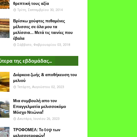
θρεπτική τους αξία
Τρίτη, Σεπτεμβρίου 30, 2014
Βρίσκω χούφτες πεθαμένες
μέλισσες σε όλα μου τα
μελίσσια... Μετά τις ταινίες που
έβαλα
Σάββατο, Φεβρουαρίου 03, 2018
τερα της εβδομάδας...
Διάρκεια ζωής & αποθήκευση του
μελιού
Τετάρτη, Αυγούστου 02, 2023
Μια συμβουλή απο τον
Επαγγελματία μελισσοκόμο
Μόσχο Ντιώνια!
Δευτέρα, Ιουνίου 26, 2023
ΤΡΟΦΟΜΕΛ: Το top των
μελισσοτροφών!