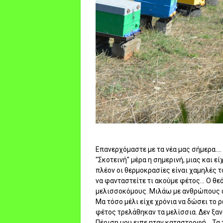
Επανερχόμαστε με τα νέα μας σήμερα....
"Σκοτεινή" μέρα η σημερινή, μιας και ε
πλέον οι θερμοκρασίες είναι χαμηλές το
να φανταστείτε τι ακούμε φέτος... Ο θ
μελισσοκόμους. Μιλάω με ανθρώπους απ
Μα τόσο μέλι είχε χρόνια να δώσει το ρ
φέτος τρελάθηκαν τα μελίσσια. Δεν ξαν
Πέριση μου ειπε ηταν καταστροφή... Τα 