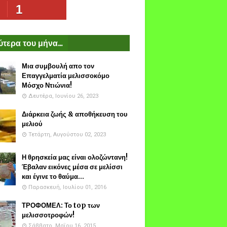
1
τερα του μήνα...
Μια συμβουλή απο τον
Επαγγελματία μελισσοκόμο
Μόσχο Ντιώνια!
Δευτέρα, Ιουνίου 26, 2023
Διάρκεια ζωής & αποθήκευση του
μελιού
Τετάρτη, Αυγούστου 02, 2023
Η θρησκεία μας είναι ολοζώντανη!
Έβαλαν εικόνες μέσα σε μελίσσι
και έγινε το θαύμα...
Παρασκευή, Ιουλίου 01, 2016
ΤΡΟΦΟΜΕΛ: Το top των
μελισσοτροφών!
Σάββατο, Μαΐου 16, 2015