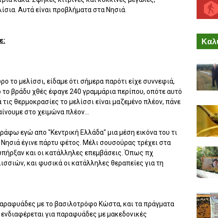
λίσια. Αυτά είναι προβλήματα στα Νησιά.
Καλύ
ε:
ο το μελίσσι, είδαμε ότι σήμερα παρότι είχε συννεφιά,
ο το βράδυ χθές έφαγε 240 γραμμάρια περίπου, οπότε αυτό
ά τις θερμοκρασίες το μελίσσι είναι μαζεμένο πλέον, πάνε
αίνουμε στο χειμώνα πλέον...
γράφω εγώ απο "Κεντρική Ελλάδα" μια μέση εικόνα του τι
τα Νησιά έγινε πάρτυ φέτος. Μέλι σουσούρας τρέχει στα
 υπήρξαν και οι κατάλληλες επεμβάσεις. Όπως πχ
ισσιών, και φυσικά οι κατάλληλες θεραπείες για τη
παραφυάδες με το βασιλοτρόφο Κώστα, και τα πράγματα
 ενδιαφέρεται για παραφυάδες με μακεδονικές