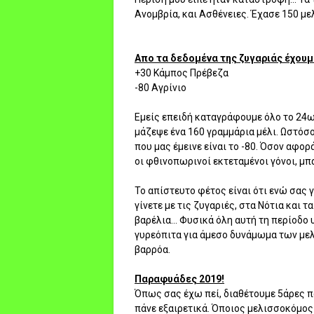
Ανομβρία, και Ασθένειες. Έχασε 150 με
Απο τα δεδομένα της ζυγαριάς έχουμ
+30 Κάμπος Πρέβεζα
-80 Αγρίνιο
Εμείς επειδή καταγράφουμε όλο το 24ωρ
μάζεψε ένα 160 γραμμάρια μέλι. Ωστόσ
που μας έμεινε είναι το -80. Όσον αφορ
οι φθινοπωρινοί εκτεταμένοι γόνοι, μπ
Το απίστευτο φέτος είναι ότι ενώ σας 
γίνετε με τις ζυγαριές, στα Νότια και 
βαρέλια... Φυσικά όλη αυτή τη περίοδο
γυρεόπιτα για άμεσο δυνάμωμα των μελ
βαρρόα.
Παραφυάδες 2019!
Όπως σας έχω πεί, διαθέτουμε 5άρες 
πάνε εξαιρετικά. Όποιος μελισσοκόμος