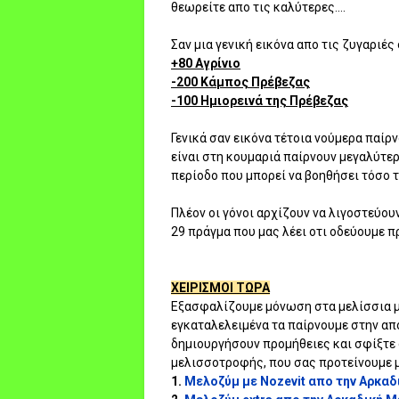
θεωρείτε απο τις καλύτερες....
Σαν μια γενική εικόνα απο τις ζυγαριές 
+80 Αγρίνιο
-200 Κάμπος Πρέβεζας
-100 Ημιορεινά της Πρέβεζας
Γενικά σαν εικόνα τέτοια νούμερα παίρ
είναι στη κουμαριά παίρνουν μεγαλύτερ
περίοδο που μπορεί να βοηθήσει τόσο 
Πλέον οι γόνοι αρχίζουν να λιγοστεύουν
29 πράγμα που μας λέει οτι οδεύουμε πρ
ΧΕΙΡΙΣΜΟΙ ΤΩΡΑ
Εξασφαλίζουμε μόνωση στα μελίσσια μας
εγκαταλελειμένα τα παίρνουμε στην απο
δημιουργήσουν προμήθειες και σφίξτε 
μελισσοτροφής, που σας προτείνουμε μ
1.
Μελοζύμ με Nozevit απο την Αρκα