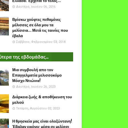
Ελλάδα: Έρχεται το τέλος...
Δευτέρα, Ιουνίου 06, 2016
Βρίσκω χούφτες πεθαμένες
μέλισσες σε όλα μου τα
μελίσσια... Μετά τις ταινίες που
έβαλα
Σάββατο, Φεβρουαρίου 03, 2018
τερα της εβδομάδας...
Μια συμβουλή απο τον
Επαγγελματία μελισσοκόμο
Μόσχο Ντιώνια!
Δευτέρα, Ιουνίου 26, 2023
Διάρκεια ζωής & αποθήκευση του
μελιού
Τετάρτη, Αυγούστου 02, 2023
Η θρησκεία μας είναι ολοζώντανη!
Έβαλαν εικόνες μέσα σε μελίσσι