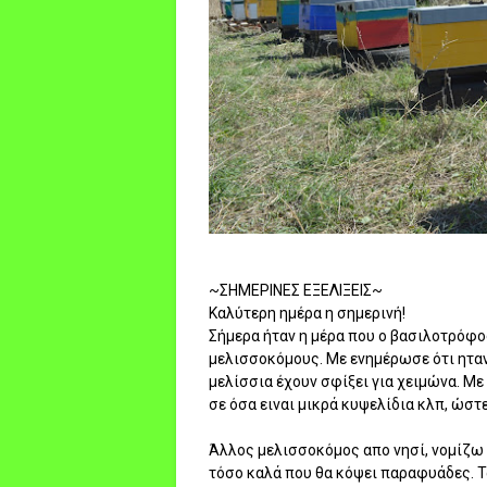
~ΣΗΜΕΡΙΝΕΣ ΕΞΕΛΙΞΕΙΣ~
Καλύτερη ημέρα η σημερινή!
Σήμερα ήταν η μέρα που ο βασιλοτρόφο
μελισσοκόμους. Με ενημέρωσε ότι ηταν 
μελίσσια έχουν σφίξει για χειμώνα. Μ
σε όσα ειναι μικρά κυψελίδια κλπ, ώστ
Άλλος μελισσοκόμος απο νησί, νομίζω 
τόσο καλά που θα κόψει παραφυάδες. Τα