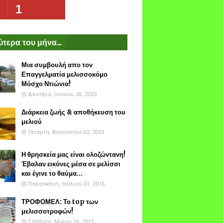
1
τερα του μήνα...
Μια συμβουλή απο τον
Επαγγελματία μελισσοκόμο
Μόσχο Ντιώνια!
Δευτέρα, Ιουνίου 26, 2023
Διάρκεια ζωής & αποθήκευση του
μελιού
Τετάρτη, Αυγούστου 02, 2023
Η θρησκεία μας είναι ολοζώντανη!
Έβαλαν εικόνες μέσα σε μελίσσι
και έγινε το θαύμα...
Παρασκευή, Ιουλίου 01, 2016
ΤΡΟΦΟΜΕΛ: Το top των
μελισσοτροφών!
Σάββατο, Μαΐου 16, 2015