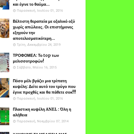
και έγινε το θαύμα...
Παρασκευή, Ιουλίου 01, 2016
Βέλτιστη θεραπεία με οξαλικό οξύ
χωρίς απώλειες. Οι επιστήμονες
εξηγούν την
αποτελεσματικότερη...
Τρίτη, Δεκεμβρίου 24, 2019
ΤΡΟΦΟΜΕΛ: Το top των
μελισσοτροφών!
Σάββατο, Μαΐου 16, 2015
Πόσο μέλι βγάζει μια τρίπατη
κυψέλη: Δείτε αυτό τον τρύγο που
έγινε προχθές και θα πάθετε σοκ!!!
Παρασκευή, Ιουλίου 01, 2016
Πλαστικη κυψέλη ANEL : Όλη η
αλήθεια
Παρασκευή, Νοεμβρίου 07, 2014