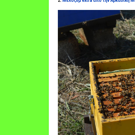
2.
Μελοζύμ extra απο την Αρκαδική 