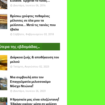
Ελλάδα: Έρχεται το τέλος...
Δευτέρα, Ιουνίου 06, 2016
Βρίσκω χούφτες πεθαμένες
μέλισσες σε όλα μου τα
μελίσσια... Μετά τις ταινίες που
έβαλα
Σάββατο, Φεβρουαρίου 03, 2018
τερα της εβδομάδας...
Διάρκεια ζωής & αποθήκευση του
μελιού
Τετάρτη, Αυγούστου 02, 2023
Μια συμβουλή απο τον
Επαγγελματία μελισσοκόμο
Μόσχο Ντιώνια!
Δευτέρα, Ιουνίου 26, 2023
Η θρησκεία μας είναι ολοζώντανη!
Έβαλαν εικόνες μέσα σε μελίσσι