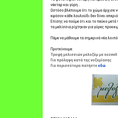
νέκταρ και γύρη...
Ωστόσο βλέπουμε ότι το χώμα άρχισε να
εφόσον κάθε λουλούδι δεν δίνει απεριόρ
Επίσης να πούμε ότι και το πεύκο μετά 
τα μελίσσια ρίχτηκαν για γύρες προκειμ
Πάμε να μάθουμε τα σημερινά νέα λοιπόν.
Προτείνουμε:
Τροφή μελισσιών μελοζύμ με nozevit
Για πρόληψη κατά της νοζεμίασης
Για περισσότερα πατήστε
εδώ