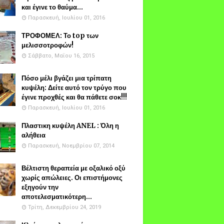
και έγινε το θαύμα...
Παρασκευή, Ιουλίου 01, 2016
ΤΡΟΦΟΜΕΛ: Το top των
μελισσοτροφών!
Σάββατο, Μαΐου 16, 2015
Πόσο μέλι βγάζει μια τρίπατη
κυψέλη: Δείτε αυτό τον τρύγο που
έγινε προχθές και θα πάθετε σοκ!!!
Παρασκευή, Ιουλίου 01, 2016
Πλαστικη κυψέλη ANEL : Όλη η
αλήθεια
Παρασκευή, Νοεμβρίου 07, 2014
Βέλτιστη θεραπεία με οξαλικό οξύ
χωρίς απώλειες. Οι επιστήμονες
εξηγούν την
αποτελεσματικότερη...
Τρίτη, Δεκεμβρίου 24, 2019