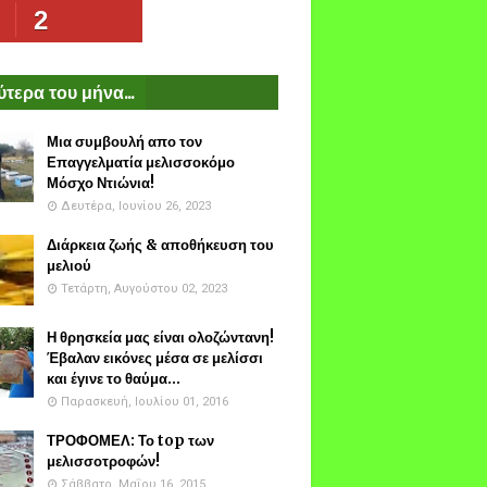
2
τερα του μήνα...
Μια συμβουλή απο τον
Επαγγελματία μελισσοκόμο
Μόσχο Ντιώνια!
Δευτέρα, Ιουνίου 26, 2023
Διάρκεια ζωής & αποθήκευση του
μελιού
Τετάρτη, Αυγούστου 02, 2023
Η θρησκεία μας είναι ολοζώντανη!
Έβαλαν εικόνες μέσα σε μελίσσι
και έγινε το θαύμα...
Παρασκευή, Ιουλίου 01, 2016
ΤΡΟΦΟΜΕΛ: Το top των
μελισσοτροφών!
Σάββατο, Μαΐου 16, 2015