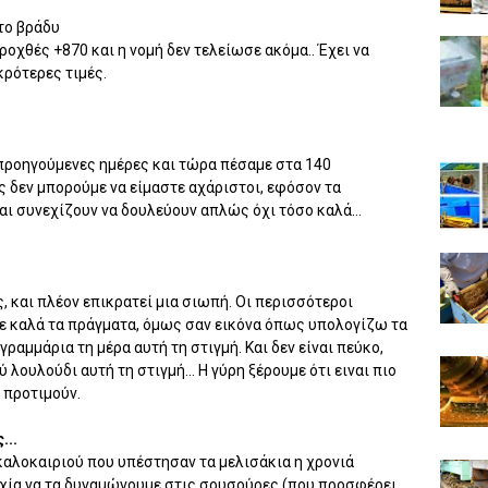
το βράδυ
οχθές +870 και η νομή δεν τελείωσε ακόμα.. Έχει να
κρότερες τιμές.
προηγούμενες ημέρες και τώρα πέσαμε στα 140
ς δεν μπορούμε να είμαστε αχάριστοι, εφόσον τα
αι συνεχίζουν να δουλεύουν απλώς όχι τόσο καλά...
ς, και πλέον επικρατεί μια σιωπή. Οι περισσότεροι
άνε καλά τα πράγματα, όμως σαν εικόνα όπως υπολογίζω τα
γραμμάρια τη μέρα αυτή τη στιγμή. Και δεν είναι πεύκο,
λουλούδι αυτή τη στιγμή... Η γύρη ξέρουμε ότι ειναι πιο
 προτιμούν.
...
καλοκαιριού που υπέστησαν τα μελισάκια η χρονιά
τυχία να τα δυναμώνουμε στις σουσούρες (που προσφέρει