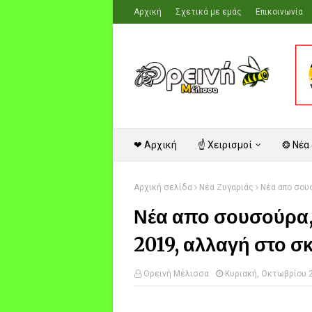
Αρχική
Σχετικά με εμάς
Επικοινωνία
❤ Αρχική
☝ Χειρισμοί
❂ Νέα
Αρχική σελίδα
Νέα Ζυγαριάς
Νέα απο σουσ
Νέα απο σουσούρα,
2019, αλλαγή στο σκ
Ορεινή Μέλισσα
Κυριακή, Οκτωβρίου 2