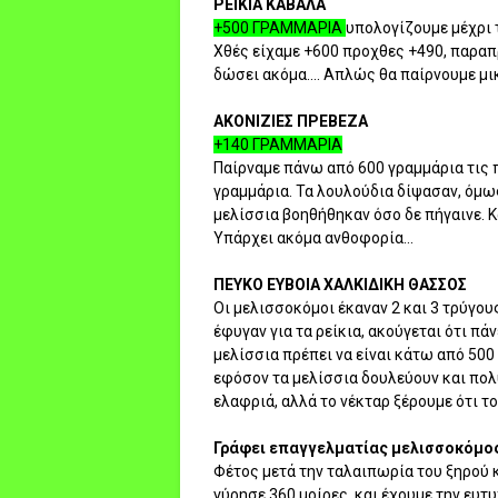
ΡΕΙΚΙΑ ΚΑΒΑΛΑ
+500 ΓΡΑΜΜΑΡΙΑ
υπολογίζουμε μέχρι 
Χθές είχαμε +600 προχθες +490, παραπρ
δώσει ακόμα.... Απλώς θα παίρνουμε μι
ΑΚΟΝΙΖΙΕΣ ΠΡΕΒΕΖΑ
+140 ΓΡΑΜΜΑΡΙΑ
Παίρναμε πάνω από 600 γραμμάρια τις 
γραμμάρια. Τα λουλούδια δίψασαν, όμω
μελίσσια βοηθήθηκαν όσο δε πήγαινε. Κ
Υπάρχει ακόμα ανθοφορία...
ΠΕΥΚΟ ΕΥΒΟΙΑ ΧΑΛΚΙΔΙΚΗ ΘΑΣΣΟΣ
Οι μελισσοκόμοι έκαναν 2 και 3 τρύγου
έφυγαν για τα ρείκια, ακούγεται ότι π
μελίσσια πρέπει να είναι κάτω από 500 
εφόσον τα μελίσσια δουλεύουν και πολύ 
ελαφριά, αλλά το νέκταρ ξέρουμε ότι το
Γράφει επαγγελματίας μελισσοκόμος
Φέτος μετά την ταλαιπωρία του ξηρού 
γύρησε 360 μοίρες, και έχουμε την ευ