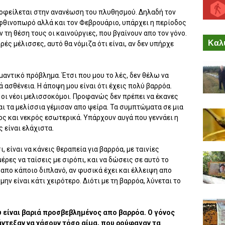
 οφείλεται στην ανανέωση του πλυθησμού. Δηλαδή τον
φθινοπωρό αλλά και τον Φεβρουάριο, υπάρχει η περίοδος
 τη θέση τους οι καινούργιες, που βγαίνουν απο τον γόνο.
Καλύ
ρές μέλισσες, αυτό θα νόμιζα ότι είναι, αν δεν υπήρχε
αντικό πρόβλημα. Έτσι που μου το λές, δεν θέλω να
 ασθένεια. Η άποψη μου είναι ότι έχεις πολύ βαρρόα.
 οι νέοι μελισσοκόμοι. Προφανώς δεν πρέπει να έκανες
αι τα μελίσσια γέμισαν απο ψείρα. Τα συμπτώματα σε μια
ος και νεκρός εσωτερικά. Υπάρχουν αυγά που γεννάει η
 είναι ελάχιστα.
 είναι να κάνεις θεραπεία για βαρρόα, με ταινίες
έρες να ταίσεις με σιρόπι, και να δώσεις σε αυτό το
απο κάποιο διπλανό, αν φυσικά έχει και έλλειψη απο
μην είναι κάτι χειρότερο. Διότι με τη βαρρόα, λύνεται το
είναι βαριά προσβεβλημένος απο βαρρόα. Ο γόνος
 άντεξαν να χάσουν τόσο αίμα, που ρούφαγαν τα