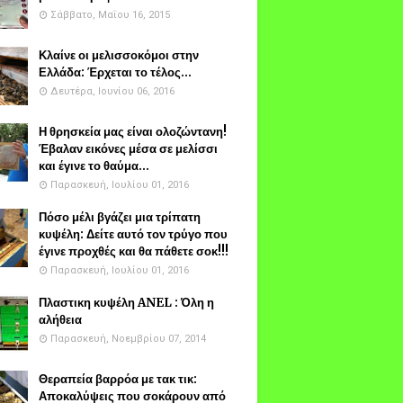
Σάββατο, Μαΐου 16, 2015
Κλαίνε οι μελισσοκόμοι στην
Ελλάδα: Έρχεται το τέλος...
Δευτέρα, Ιουνίου 06, 2016
Η θρησκεία μας είναι ολοζώντανη!
Έβαλαν εικόνες μέσα σε μελίσσι
και έγινε το θαύμα...
Παρασκευή, Ιουλίου 01, 2016
Πόσο μέλι βγάζει μια τρίπατη
κυψέλη: Δείτε αυτό τον τρύγο που
έγινε προχθές και θα πάθετε σοκ!!!
Παρασκευή, Ιουλίου 01, 2016
Πλαστικη κυψέλη ANEL : Όλη η
αλήθεια
Παρασκευή, Νοεμβρίου 07, 2014
Θεραπεία βαρρόα με τακ τικ:
Αποκαλύψεις που σοκάρουν από