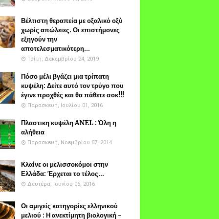
Βέλτιστη θεραπεία με οξαλικό οξύ
χωρίς απώλειες. Οι επιστήμονες
εξηγούν την
αποτελεσματικότερη...
Τρίτη, Δεκεμβρίου 24, 2019
Πόσο μέλι βγάζει μια τρίπατη
κυψέλη: Δείτε αυτό τον τρύγο που
έγινε προχθές και θα πάθετε σοκ!!!
Παρασκευή, Ιουλίου 01, 2016
Πλαστικη κυψέλη ANEL : Όλη η
αλήθεια
Παρασκευή, Νοεμβρίου 07, 2014
Κλαίνε οι μελισσοκόμοι στην
Ελλάδα: Έρχεται το τέλος...
Δευτέρα, Ιουνίου 06, 2016
Οι αμιγείς κατηγορίες ελληνικού
μελιού : Η ανεκτίμητη βιολογική -