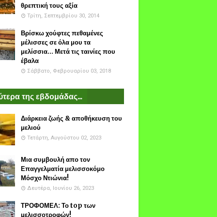
θρεπτική τους αξία
Τρίτη, Σεπτεμβρίου 30, 2014
Βρίσκω χούφτες πεθαμένες
μέλισσες σε όλα μου τα
μελίσσια... Μετά τις ταινίες που
έβαλα
Σάββατο, Φεβρουαρίου 03, 2018
τερα της εβδομάδας...
Διάρκεια ζωής & αποθήκευση του
μελιού
Τετάρτη, Αυγούστου 02, 2023
Μια συμβουλή απο τον
Επαγγελματία μελισσοκόμο
Μόσχο Ντιώνια!
Δευτέρα, Ιουνίου 26, 2023
ΤΡΟΦΟΜΕΛ: Το top των
μελισσοτροφών!