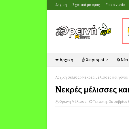
Αρχική
Σχετικά με εμάς
Επικοινωνία
❤ Αρχική
☝ Χειρισμοί
❂ Νέα
Αρχική σελίδα
Nεκρές μέλισσες και γόνος
Nεκρές μέλισσες κα
Ορεινή Μέλισσα
Τετάρτη, Οκτωβρίου 