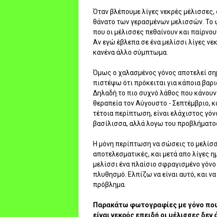
Όταν βλέπουμε λίγες νεκρές μέλισσες,
θάνατο των γερασμένων μελισσών. Το 
που οι μέλισσες πεθαίνουν και παίρνουν
Αν εγώ έβλεπα σε ένα μελίσσι λίγες νεκ
κανένα άλλο σύμπτωμα.
Όμως ο χαλασμένος γόνος αποτελεί σημ
πιστέψω ότι πρόκειται για κάποια βαριά
Δηλαδή το πιο συχνό λάθος που κάνουν
θεραπεία τον Αύγουστο - Σεπτέμβριο, κ
τέτοια περίπτωση, είναι ελάχιστος γόν
βασίλισσα, αλλά λογω του προβλήματος
Η μόνη περίπτωση να σώσεις το μελίσσι,
αποτελεσματικές, και μετά απο λίγες ημ
μελίσσι ένα πλαίσιο σφραγισμένο γόνο 
πλυθησμό. Ελπίζω να είναι αυτό, και να 
πρόβλημα.
Παρακάτω φωτογραφίες με γόνο που 
είναι νεκρός επειδή οι μέλισσες δεν