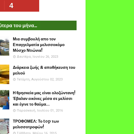
4
τερα του μήνα...
Μια συμβουλή απο τον
Επαγγελματία μελισσοκόμο
Μόσχο Ντιώνια!
Δευτέρα, Ιουνίου 26, 2023
Διάρκεια ζωής & αποθήκευση του
μελιού
Τετάρτη, Αυγούστου 02, 2023
Η θρησκεία μας είναι ολοζώντανη!
Έβαλαν εικόνες μέσα σε μελίσσι
και έγινε το θαύμα...
Παρασκευή, Ιουλίου 01, 2016
ΤΡΟΦΟΜΕΛ: Το top των
μελισσοτροφών!
Σάββατο, Μαΐου 16, 2015