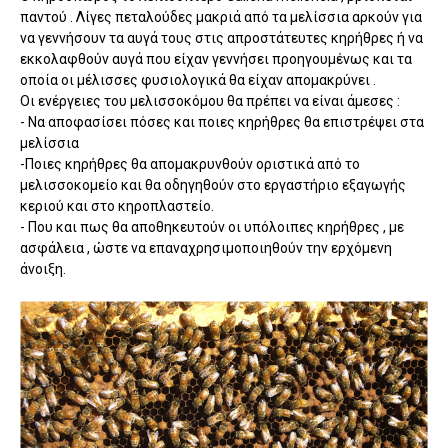
παντού . Λίγες πεταλούδες μακριά από τα μελίσσια αρκούν για
να γεννήσουν τα αυγά τους στις απροστάτευτες κηρήθρες ή να
εκκολαφθούν αυγά που είχαν γεννήσει προηγουμένως και τα
οποία οι μέλισσες φυσιολογικά θα είχαν απομακρύνει .
Οι ενέργειες του μελισσοκόμου θα πρέπει να είναι άμεσες :
- Να αποφασίσει πόσες και ποιες κηρήθρες θα επιστρέψει στα
μελίσσια
-Ποιες κηρήθρες θα απομακρυνθούν οριστικά από το
μελισσοκομείο και θα οδηγηθούν στο εργαστήριο εξαγωγής
κεριού και στο κηροπλαστείο.
- Που και πως θα αποθηκευτούν οι υπόλοιπες κηρήθρες , με
ασφάλεια , ώστε να επαναχρησιμοποιηθούν την ερχόμενη
άνοιξη.