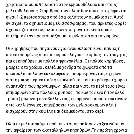
χρησιμοποιούμε 9 πλαίσια στον εμβρυοθάλαμο και στους
μελιτοθαλάμους. Ο αριθμός των πλαισίων που επιστρέφονται
είναι 1-2 περισσότερα από όσα καλύπτουν οι μέλισσες. Αυτό
ενισχύει το σχηματισμό μελισσόσφαιρας , που αρκετές φορές
σχηματίζεται εκτός πλαισίων για τρυγητό , είναι όμως
επιζήμιο όταν προετοιμάζουμε τα μελίσσια για το χειμώνα.
Οι κηρήθρες που πηγαίνουν για ανακύκλωση είναι παλιές ή
κατεστραμμένες από διάφορους λόγους , κυρίως τον τρυγητό ,
και οι κηρήθρες με πολλά κηφηνοκέλια . Οι παλιές κηρήθρες ,
μαύρες στο χρώμα , κελιά με χονδρά τοιχώματα από τα
κουκούλια πολλών εκκολάψεων , απομακρύνονται , όχι μόνο
για τη μικρή περιεκτικότητα μελιού και του μικρότερου χώρου
ανάπτυξης των προνυμφών , αλλά και γιατί το κερί τους είναι
επιβαρυμένο από πολλούς ρύπους , που με τον ένα ή τον άλλο
τρόπο ( μόλυνση περιβάλλοντος , εφαρμογές παρασιτοκτόνων
στις καλλιέργειες , επεμβάσεις των μελισσοκόμων κλπ )
εισχωρούν στην κυψέλη και δεσμεύονται στο κερί.
Όλοι οι μελισσοκόμοι πρέπει να αποφασίσουν να ξεκινήσουν
την αφαίρεση των ακατάλληλων κηρηθρών .Την πρώτη χρονιά