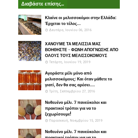
Διαβάστε επίσης...
Κλαίνε οι μελισσοκόμοι στην Ελλάδα:
Έρχεται το τέλος...
Δευτέρα, Ιουνίου 06, 2016
ΧΑΝΟΥΜΕ ΤΑ ΜΕΛΙΣΣΙΑ ΜΑΣ
ΒΟΗΘΗΣΤΕ - ΦΩΝΗ ΑΠΟΓΝΩΣΗΣ ΑΠΟ
ΟΛΟΥΣ ΤΟΥΣ ΜΕΛΙΣΣΟΚΟΜΟΥΣ
Τετάρτη, Ιουνίου 19, 2019
Αγοράστε μέλι μόνο από
μελισσοκόμους: Και όταν μάθετε το
γιατί, δεν θα σας αρέσει....
Τρίτη, Σεπτεμβρίου 27, 2016
Νοθευένο μέλι. 7 πανεύκολοι και
πρακτικοί τρόποι για να το
ξεχωρίσουμε!
Παρασκευή, Νοεμβρίου 15, 2019
Νοθευένο μέλι. 7 πανεύκολοι και
πρακτικοί τρόποι για να το