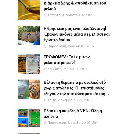
Διάρκεια ζωής & αποθήκευση του
μελιού
Τετάρτη, Αυγούστου 02, 2023
Η θρησκεία μας είναι ολοζώντανη!
Έβαλαν εικόνες μέσα σε μελίσσι και
έγινε το θαύμα...
Παρασκευή, Ιουλίου 01, 2016
ΤΡΟΦΟΜΕΛ: Το top των
μελισσοτροφών!
Σάββατο, Μαΐου 16, 2015
Βέλτιστη θεραπεία με οξαλικό οξύ
χωρίς απώλειες. Οι επιστήμονες
εξηγούν την αποτελεσματικότερη...
Τρίτη, Δεκεμβρίου 24, 2019
Πλαστικη κυψέλη ANEL : Όλη η
αλήθεια
Παρασκευή, Νοεμβρίου 07, 2014