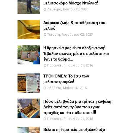
μελισσοκόμο Μόσχο Ντιώνια!
Δευτέρα, Ιουνίου 26, 2023
Διάρκεια ζωής & αποθήκευση του
μελιού
Τετάρτη, Αυγούστου 02, 2023
Η θρησκεία μας είναι ολοζώντανη!
Έβαλαν εικόνες μέσα σε μελίσσι και
έγινε το θαύμα...
Παρασκευή, Ιουλίου 01, 2016
ΤΡΟΦΟΜΕΛ: Το top των
μελισσοτροφών!
Σάββατο, Μαΐου 16, 2015
Πόσο μέλι βγάζει μια τρίπατη κυψέλη:
Δείτε αυτό τον τρύγο που έγινε
προχθές και θα πάθετε σοκ!!!
Παρασκευή, Ιουλίου 01, 2016
Βέλτιστη θεραπεία με οξαλικό οξύ