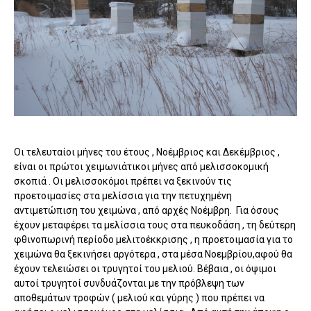
Οι τελευταίοι μήνες του έτους , Νοέμβριος και Δεκέμβριος ,
είναι οι πρώτοι χειμωνιάτικοι μήνες από μελισσοκομική
σκοπιά . Οι μελισσοκόμοι πρέπει να ξεκινούν τις
προετοιμασίες στα μελίσσια για την πετυχημένη
αντιμετώπιση του χειμώνα , από αρχές Νοέμβρη. Για όσους
έχουν μεταφέρει τα μελίσσια τους στα πευκοδάση , τη δεύτερη
φθινοπωρινή περίοδο μελιτοέκκρισης , η προετοιμασία για το
χειμώνα θα ξεκινήσει αργότερα , στα μέσα Νοεμβρίου,αφού θα
έχουν τελειώσει οι τρυγητοί του μελιού. Βέβαια , οι όψιμοι
αυτοί τρυγητοί συνδυάζονται με την πρόβλεψη των
αποθεμάτων τροφών ( μελιού και γύρης ) που πρέπει να