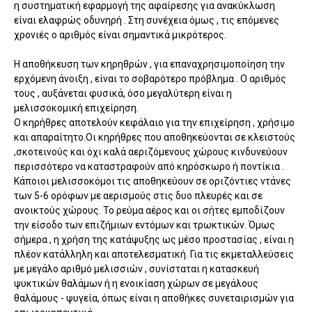
η συστηματική εφαρμογή της αφαίρεσης για ανακύκλωση
είναι ελαφρώς οδυνηρή . Στη συνέχεια όμως , τις επόμενες
χρονιές ο αριθμός είναι σημαντικά μικρότερος.
Η αποθήκευση των κηρηθρών , για επαναχρησιμοποίηση την
ερχόμενη άνοιξη , είναι το σοβαρότερο πρόβλημα . Ο αριθμός
τους , αυξάνεται φυσικά, όσο μεγαλύτερη είναι η
μελισσοκομική επιχείρηση.
Ο κηρήθρες αποτελούν κεφάλαιο για την επιχείρηση , χρήσιμο
και απαραίτητο.Οι κηρήθρες που αποθηκεύονται σε κλειστούς
,σκοτεινούς και όχι καλά αεριζόμενους χώρους κινδυνεύουν
περισσότερο να καταστραφούν από κηρόσκωρο ή ποντίκια .
Κάποιοι μελισσοκόμοι τις αποθηκεύουν σε οριζόντιες ντάνες
των 5-6 ορόφων με αερισμούς στις δυο πλευρές και σε
ανοικτούς χώρους. Το ρεύμα αέρος και οι σήτες εμποδίζουν
την είσοδο των επιζήμιων εντόμων και τρωκτικών. Όμως
σήμερα , η χρήση της κατάψυξης ως μέσο προστασίας , είναι η
πλέον κατάλληλη και αποτελεσματική. Για τις εκμεταλλεύσεις
με μεγάλο αριθμό μελισσιών , συνίσταται η κατασκευή
ψυκτικών θαλάμων ή η ενοικίαση χώρων σε μεγάλους
θαλάμους - ψυγεία, όπως είναι η αποθήκες συνεταιρισμών για