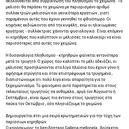
ακολουθείται από συρρίκνωση του πληθυσμού το χειμώνα . Το
μελίσσι θα περάσει το χειμώνα με περιορισμένο αριθμό
συλλεκτριών μελισσών και γενικότερα εργατιών , γιατί
παραμένουν αυτές που έχουν γεννηθεί το φθινόπωρο. Οι
κηφήνες εκδιώκονται από την κυψέλη , ενώ οι ηλικιωμένες
εργάτριες - συλλέκτριες χάνονται φυσιολογικά . Είναι επόμενο
οι κηρήθρες που καλύπτουν οι μέλισσες το καλοκαίρι να είναι
περισσότερες από αυτές του χειμώνα.
Η δυσαναλογία πληθυσμού - κηρηθρών φαίνεται εντονότερα
μετά το τρυγητό. Ο χώρος που καλύπτει το μέλι αδειάζει, οι
μέλισσες προσηλώνονται στα λίγα πλαίσια που έχουν γόνο ή
αφήσαμε ατρύγητα και όταν επιστρέψουμε τα τρυγημένα ,
διαπιστώνουμε ότι πολύ λίγα είναι απαραίτητα για το
ξεχειμώνιασμα. Το φαινόμενο αυτό παρατηρείται και στους
τελευταίους τρυγητούς σε ανθόμελα , αργά τον Αύγουστο ή
Σεπτέμβριο , είναι όμως πιο έντονο στους τρυγητούς στα
πεύκα τον Οκτώβριο , όσο πλησιάζουμε το χειμώνα.
Δημιουργείται έτσι μια σειρά ερωτηματικών για την τύχη των
περίσσιων κηρηθρών.
Ο κηρόσκωρος το λεπιδόπτερο Galleria mellonela , βρίσκεται