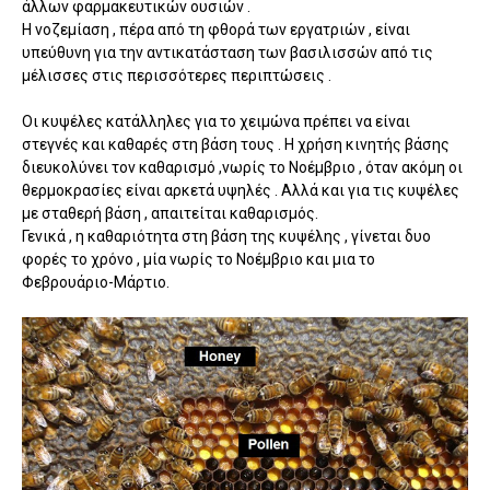
άλλων φαρμακευτικών ουσιών .
Η νοζεμίαση , πέρα από τη φθορά των εργατριών , είναι
υπεύθυνη για την αντικατάσταση των βασιλισσών από τις
μέλισσες στις περισσότερες περιπτώσεις .
Οι κυψέλες κατάλληλες για το χειμώνα πρέπει να είναι
στεγνές και καθαρές στη βάση τους . Η χρήση κινητής βάσης
διευκολύνει τον καθαρισμό ,νωρίς το Νοέμβριο , όταν ακόμη οι
θερμοκρασίες είναι αρκετά υψηλές . Αλλά και για τις κυψέλες
με σταθερή βάση , απαιτείται καθαρισμός.
Γενικά , η καθαριότητα στη βάση της κυψέλης , γίνεται δυο
φορές το χρόνο , μία νωρίς το Νοέμβριο και μια το
Φεβρουάριο-Μάρτιο.