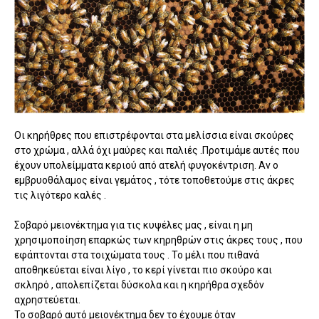
Οι κηρήθρες που επιστρέφονται στα μελίσσια είναι σκούρες
στο χρώμα , αλλά όχι μαύρες και παλιές .Προτιμάμε αυτές που
έχουν υπολείμματα κεριού από ατελή φυγοκέντριση. Αν ο
εμβρυοθάλαμος είναι γεμάτος , τότε τοποθετούμε στις άκρες
τις λιγότερο καλές .
Σοβαρό μειονέκτημα για τις κυψέλες μας , είναι η μη
χρησιμοποίηση επαρκώς των κηρηθρών στις άκρες τους , που
εφάπτονται στα τοιχώματα τους . Το μέλι που πιθανά
αποθηκεύεται είναι λίγο , το κερί γίνεται πιο σκούρο και
σκληρό , απολεπίζεται δύσκολα και η κηρήθρα σχεδόν
αχρηστεύεται.
Το σοβαρό αυτό μειονέκτημα δεν το έχουμε όταν