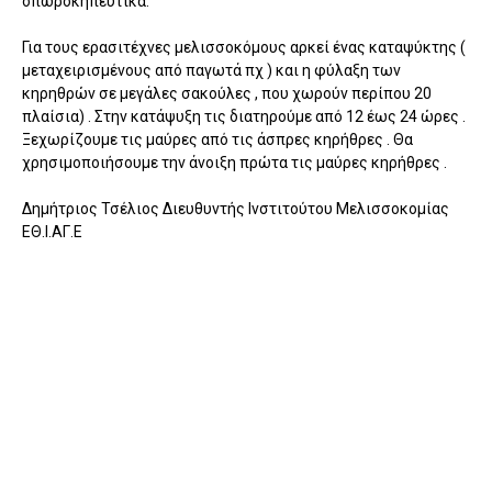
οπωροκηπευτικά.
Για τους ερασιτέχνες μελισσοκόμους αρκεί ένας καταψύκτης (
μεταχειρισμένους από παγωτά πχ ) και η φύλαξη των
κηρηθρών σε μεγάλες σακούλες , που χωρούν περίπου 20
πλαίσια) . Στην κατάψυξη τις διατηρούμε από 12 έως 24 ώρες .
Ξεχωρίζουμε τις μαύρες από τις άσπρες κηρήθρες . Θα
χρησιμοποιήσουμε την άνοιξη πρώτα τις μαύρες κηρήθρες .
Δημήτριος Τσέλιος Διευθυντής Ινστιτούτου Μελισσοκομίας
ΕΘ.Ι.ΑΓ.Ε