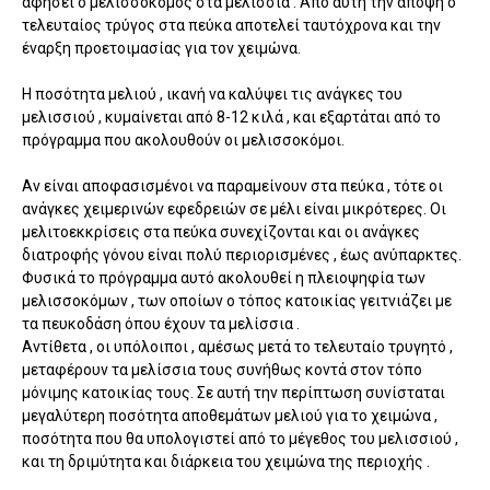
αφήσει ο μελισσοκόμος στα μελίσσια . Από αυτή την άποψη ο
τελευταίος τρύγος στα πεύκα αποτελεί ταυτόχρονα και την
έναρξη προετοιμασίας για τον χειμώνα.
Η ποσότητα μελιού , ικανή να καλύψει τις ανάγκες του
μελισσιού , κυμαίνεται από 8-12 κιλά , και εξαρτάται από το
πρόγραμμα που ακολουθούν οι μελισσοκόμοι.
Αν είναι αποφασισμένοι να παραμείνουν στα πεύκα , τότε οι
ανάγκες χειμερινών εφεδρειών σε μέλι είναι μικρότερες. Οι
μελιτοεκκρίσεις στα πεύκα συνεχίζονται και οι ανάγκες
διατροφής γόνου είναι πολύ περιορισμένες , έως ανύπαρκτες.
Φυσικά το πρόγραμμα αυτό ακολουθεί η πλειοψηφία των
μελισσοκόμων , των οποίων ο τόπος κατοικίας γειτνιάζει με
τα πευκοδάση όπου έχουν τα μελίσσια .
Αντίθετα , οι υπόλοιποι , αμέσως μετά το τελευταίο τρυγητό ,
μεταφέρουν τα μελίσσια τους συνήθως κοντά στον τόπο
μόνιμης κατοικίας τους. Σε αυτή την περίπτωση συνίσταται
μεγαλύτερη ποσότητα αποθεμάτων μελιού για το χειμώνα ,
ποσότητα που θα υπολογιστεί από το μέγεθος του μελισσιού ,
και τη δριμύτητα και διάρκεια του χειμώνα της περιοχής .