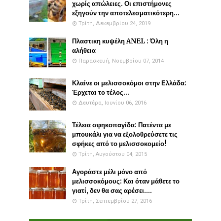
χωρίς απώλειες. Οι επιστήμονες
εξηγούν την αποτελεσματικότερη...
Τρίτη, Δεκεμβρίου 24, 2019
Πλαστικη κυψέλη ANEL : Όλη η
αλήθεια
Παρασκευή, Νοεμβρίου 07, 2014
Κλαίνε οι μελισσοκόμοι στην Ελλάδα:
Έρχεται το τέλος...
Δευτέρα, Ιουνίου 06, 2016
Τέλεια σφηκοπαγίδα: Πατέντα με
μπουκάλι για να εξολοθρεύσετε τις
σφήκες από το μελισσοκομείο!
Τρίτη, Αυγούστου 04, 2015
Αγοράστε μέλι μόνο από
μελισσοκόμους: Και όταν μάθετε το
γιατί, δεν θα σας αρέσει....
Τρίτη, Σεπτεμβρίου 27, 2016