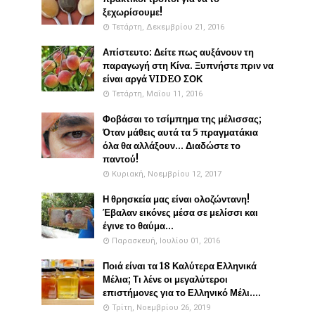
ξεχωρίσουμε!
Τετάρτη, Δεκεμβρίου 21, 2016
Απίστευτο: Δείτε πως αυξάνουν τη
παραγωγή στη Κίνα. Ξυπνήστε πριν να
είναι αργά VIDEO ΣΟΚ
Τετάρτη, Μαΐου 11, 2016
Φοβάσαι το τσίμπημα της μέλισσας;
Όταν μάθεις αυτά τα 5 πραγματάκια
όλα θα αλλάξουν... Διαδώστε το
παντού!
Κυριακή, Νοεμβρίου 12, 2017
Η θρησκεία μας είναι ολοζώντανη!
Έβαλαν εικόνες μέσα σε μελίσσι και
έγινε το θαύμα...
Παρασκευή, Ιουλίου 01, 2016
Ποιά είναι τα 18 Καλύτερα Ελληνικά
Μέλια; Τι λένε οι μεγαλύτεροι
επιστήμονες για το Ελληνικό Μέλι....
Τρίτη, Νοεμβρίου 26, 2019