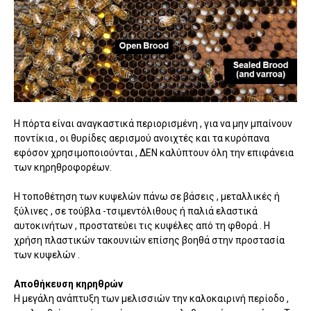
Η πόρτα είναι αναγκαστικά περιορισμένη , για να μην μπαίνουν
ποντίκια , οι θυρίδες αερισμού ανοιχτές και τα κυρόπανα
εφόσον χρησιμοποιούνται , ΔΕΝ καλύπτουν όλη την επιφάνεια
των κηρηθροφορέων.
Η τοποθέτηση των κυψελών πάνω σε βάσεις , μεταλλικές ή
ξύλινες , σε τούβλα -τσιμεντόλιθους ή παλιά ελαστικά
αυτοκινήτων , προστατεύει τις κυψέλες από τη φθορά . Η
χρήση πλαστικών τακουνιών επίσης βοηθά στην προστασία
των κυψελών .
Αποθήκευση κηρηθρών
Η μεγάλη ανάπτυξη των μελισσιών την καλοκαιρινή περίοδο ,