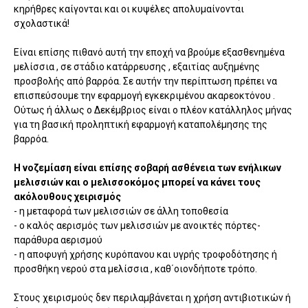
κηρήθρες καίγονται και οι κυψέλες απολυμαίνονται
σχολαστικά!
Είναι επίσης πιθανό αυτή την εποχή να βρούμε εξασθενημένα
μελίσσια , σε στάδιο κατάρρευσης , εξαιτίας αυξημένης
προσβολής από βαρρόα. Σε αυτήν την περίπτωση πρέπει να
επισπεύσουμε την εφαρμογή εγκεκριμένου ακαρεοκτόνου .
Ούτως ή άλλως ο Δεκέμβριος είναι ο πλέον κατάλληλος μήνας
για τη βασική προληπτική εφαρμογή καταπολέμησης της
βαρρόα.
Η νοζεμίαση είναι επίσης σοβαρή ασθένεια των ενήλικων
μελισσιών και ο μελισσοκόμος μπορεί να κάνει τους
ακόλουθους χειρισμός
- η μεταφορά των μελισσιών σε άλλη τοποθεσία
- ο καλός αερισμός των μελισσιών με ανοικτές πόρτες-
παράθυρα αερισμού
- η αποφυγή χρήσης κυρόπανου και υγρής τροφοδότησης ή
προσθήκη νερού στα μελίσσια , καθ΄οιονδήποτε τρόπο.
Στους χειρισμούς δεν περιλαμβάνεται η χρήση αντιβιοτικών ή