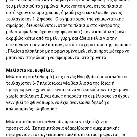
του μελισσιού το χειμώνα . Αυτονόητο είναι ότι τα πλαίσια
αυτά έχουν σκούρο χρώμα , δηλαδή έχει εκκολαφθεί γόνος
τουλάχιστον 1-2 φορές . Ο σχηματισμός της χειμωνιάτικης
σφαίρας , διευκολύνεται , όταν τα πλαίσια στο κέντρο της
μελισσοφωλιάς έχουν περιφερειακά ( πάνω και δίπλα ) μέλι.
ακριβώς κάτω από το μέλι ,γύρη, και άδεια κελιά για την
επικοινωνία των μελισσιών , κατά το σχηματισμό της σφαίρας
. Πλαίσια ολόκληρα με σφραγισμένο μέλι είναι προτιμότερο να
μπαίνουν στην άκρη ή να αφαιρούνται στο τρυγητό.
Μελίσσια και κυψέλες.
Μελίσσια με πληθυσμό (στις αρχές Νοεμβρίου) που καλύπτει
τουλάχιστον 6-7 πλαίσιακαι νέα βασίλισσα της ίδιας ή
προηγούμενης χρονιάς , είναι ικανά να ξεπεράσουν το χειμώνα
χωρίς απώλειες .Είναι όμως απαραίτητο οι μέλισσες να έχουν
γεννηθεί το φθινόπωρο, να έχει ανανεωθεί δηλαδή ο
καλοκαιρινός πληθυσμός .
Μελίσσια ύποπτα ασθενειών πρέπει να εξετάζονται
προσεκτικά . Σε περιπτώσεις εξακρίβωσης αμερικανικής
σηψηγονίας , τα συγκεκριμένα μελίσσια καταστρέφονται , οι