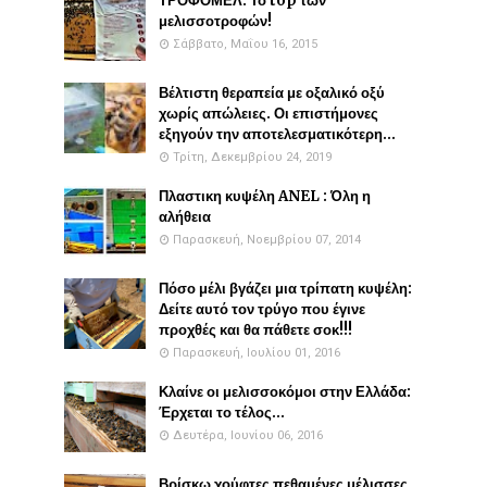
ΤΡΟΦΟΜΕΛ: Το top των
μελισσοτροφών!
Σάββατο, Μαΐου 16, 2015
Βέλτιστη θεραπεία με οξαλικό οξύ
χωρίς απώλειες. Οι επιστήμονες
εξηγούν την αποτελεσματικότερη...
Τρίτη, Δεκεμβρίου 24, 2019
Πλαστικη κυψέλη ANEL : Όλη η
αλήθεια
Παρασκευή, Νοεμβρίου 07, 2014
Πόσο μέλι βγάζει μια τρίπατη κυψέλη:
Δείτε αυτό τον τρύγο που έγινε
προχθές και θα πάθετε σοκ!!!
Παρασκευή, Ιουλίου 01, 2016
Κλαίνε οι μελισσοκόμοι στην Ελλάδα:
Έρχεται το τέλος...
Δευτέρα, Ιουνίου 06, 2016
Βρίσκω χούφτες πεθαμένες μέλισσες