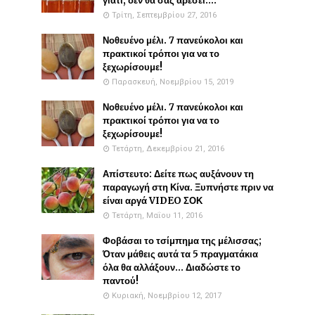
γιατί, δεν θα σας αρέσει....
Τρίτη, Σεπτεμβρίου 27, 2016
Νοθευένο μέλι. 7 πανεύκολοι και
πρακτικοί τρόποι για να το
ξεχωρίσουμε!
Παρασκευή, Νοεμβρίου 15, 2019
Νοθευένο μέλι. 7 πανεύκολοι και
πρακτικοί τρόποι για να το
ξεχωρίσουμε!
Τετάρτη, Δεκεμβρίου 21, 2016
Απίστευτο: Δείτε πως αυξάνουν τη
παραγωγή στη Κίνα. Ξυπνήστε πριν να
είναι αργά VIDEO ΣΟΚ
Τετάρτη, Μαΐου 11, 2016
Φοβάσαι το τσίμπημα της μέλισσας;
Όταν μάθεις αυτά τα 5 πραγματάκια
όλα θα αλλάξουν... Διαδώστε το
παντού!
Κυριακή, Νοεμβρίου 12, 2017