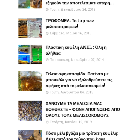
εξηγούν την αποτελεσματικότερη...
Τρίτη, Δεκεμβρίου 24, 2019
ΤΡΟΦΟΜΕΛ: Το top των
μελισσοτροφών!
Σάββατο, Μαΐου 16, 2015
Πλαστικη κυψέλη ANEL : Όλη η
αλήθεια
Παρασκευή, Νοεμβρίου 07, 2014
Τέλεια σφηκοπαγίδα: Πατέντα με
μπουκάλι για να εξολοθρεύσετε τις
σφήκες από το μελισσοκομείο!
Τρίτη, Αυγούστου 04, 2015
ΧΑΝΟΥΜΕ ΤΑ ΜΕΛΙΣΣΙΑ ΜΑΣ
ΒΟΗΘΗΣΤΕ - ΦΩΝΗ ΑΠΟΓΝΩΣΗΣ ΑΠΟ
ΟΛΟΥΣ ΤΟΥΣ ΜΕΛΙΣΣΟΚΟΜΟΥΣ
Τετάρτη, Ιουνίου 19, 2019
Πόσο μέλι βγάζει μια τρίπατη κυψέλη:
Δείτε αυτό τον τρύγο που έγινε