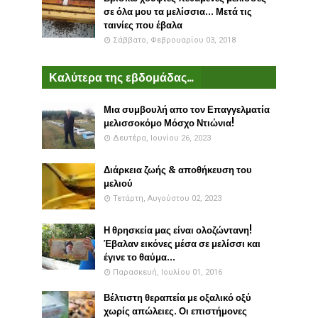
σε όλα μου τα μελίσσια... Μετά τις
ταινίες που έβαλα
Σάββατο, Φεβρουαρίου 03, 2018
Καλύτερα της εβδομάδας...
Μια συμβουλή απο τον Επαγγελματία
μελισσοκόμο Μόσχο Ντιώνια!
Δευτέρα, Ιουνίου 26, 2023
Διάρκεια ζωής & αποθήκευση του
μελιού
Τετάρτη, Αυγούστου 02, 2023
Η θρησκεία μας είναι ολοζώντανη!
Έβαλαν εικόνες μέσα σε μελίσσι και
έγινε το θαύμα...
Παρασκευή, Ιουλίου 01, 2016
Βέλτιστη θεραπεία με οξαλικό οξύ
χωρίς απώλειες. Οι επιστήμονες