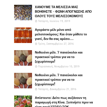
ΧΑΝΟΥΜΕ ΤΑ ΜΕΛΙΣΣΙΑ ΜΑΣ
ΒΟΗΘΗΣΤΕ - ΦΩΝΗ ΑΠΟΓΝΩΣΗΣ ΑΠΟ
ΟΛΟΥΣ ΤΟΥΣ ΜΕΛΙΣΣΟΚΟΜΟΥΣ
Τετάρτη, Ιουνίου 19, 2019
Αγοράστε μέλι μόνο από
μελισσοκόμους: Και όταν μάθετε το
γιατί, δεν θα σας αρέσει....
Τρίτη, Σεπτεμβρίου 27, 2016
Νοθευένο μέλι. 7 πανεύκολοι και
πρακτικοί τρόποι για να το
ξεχωρίσουμε!
Παρασκευή, Νοεμβρίου 15, 2019
Νοθευένο μέλι. 7 πανεύκολοι και
πρακτικοί τρόποι για να το
ξεχωρίσουμε!
Τετάρτη, Δεκεμβρίου 21, 2016
Απίστευτο: Δείτε πως αυξάνουν τη
παραγωγή στη Κίνα. Ξυπνήστε πριν να
είναι αργά VIDEO ΣΟΚ