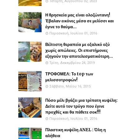
Τετάρτη, Αυγούστου 02, 2023
Η θρησκεία μας είναι ολοζώντανη!
Έβαλαν εικόνες μέσα σε μελίσσι και
έγινε το θαύμα...
Παρασκευή, Ιουλίου 01, 2016
Βέλτιστη θεραπεία με οξαλικό οξύ
χωρίς απώλειες. Οι επιστήμονες
εξηγούν την αποτελεσματικότερη...
Τρίτη, Δεκεμβρίου 24, 2019
ΤΡΟΦΟΜΕΛ: Το top των
μελισσοτροφών!
Σάββατο, Μαΐου 16, 2015
Πόσο μέλι βγάζει μια τρίπατη κυψέλη:
Δείτε αυτό τον τρύγο που έγινε
προχθές και θα πάθετε σοκ!!!
Παρασκευή, Ιουλίου 01, 2016
Πλαστικη κυψέλη ANEL : Όλη η
αλήθεια