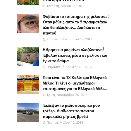
Τετάρτη, Μαΐου 11, 2016
Φοβάσαι το τσίμπημα της μέλισσας;
Όταν μάθεις αυτά τα 5 πραγματάκια
όλα θα αλλάξουν... Διαδώστε το
παντού!
Κυριακή, Νοεμβρίου 12, 2017
Η θρησκεία μας είναι ολοζώντανη!
Έβαλαν εικόνες μέσα σε μελίσσι και
έγινε το θαύμα...
Παρασκευή, Ιουλίου 01, 2016
Ποιά είναι τα 18 Καλύτερα Ελληνικά
Μέλια; Τι λένε οι μεγαλύτεροι
επιστήμονες για το Ελληνικό Μέλι....
Τρίτη, Νοεμβρίου 26, 2019
Έκλεψαν το μελισσοκομικό μου
τρέλερ. Διαδώστε το παντού
παρακαλώ μήπως βρεθεί
Πέμπτη, Μαΐου 12, 2016