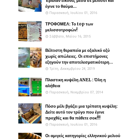
Έβαλαν εικόνες μέσα σε μελίσσι και
έγινε το θαύμα...
Παρασκευή, Ιουλίου 01, 2016
ΤΡΟΦΟΜΕΛ: Το top των
μελισσοτροφών!
Σάββατο, Μαΐου 16, 2015
Βέλτιστη θεραπεία με οξαλικό οξύ
χωρίς απώλειες. Οι επιστήμονες
εξηγούν την αποτελεσματικότερη...
Τρίτη, Δεκεμβρίου 24, 2019
Πλαστικη κυψέλη ANEL : Όλη η
αλήθεια
Παρασκευή, Νοεμβρίου 07, 2014
Πόσο μέλι βγάζει μια τρίπατη κυψέλη:
Δείτε αυτό τον τρύγο που έγινε
προχθές και θα πάθετε σοκ!!!
Παρασκευή, Ιουλίου 01, 2016
Οι αμιγείς κατηγορίες ελληνικού μελιού