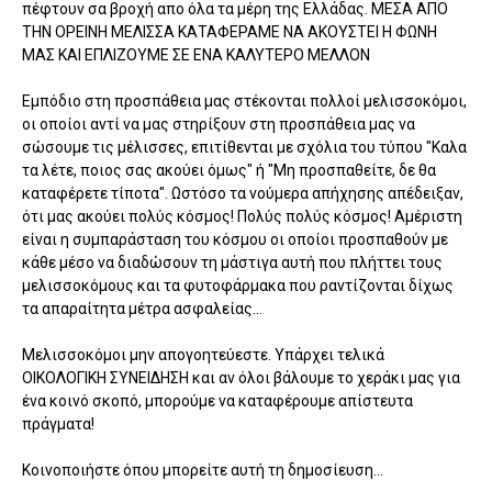
πέφτουν σα βροχή απο όλα τα μέρη της Ελλάδας. ΜΕΣΑ ΑΠΟ
ΤΗΝ ΟΡΕΙΝΗ ΜΕΛΙΣΣΑ ΚΑΤΑΦΕΡΑΜΕ ΝΑ ΑΚΟΥΣΤΕΙ Η ΦΩΝΗ
ΜΑΣ ΚΑΙ ΕΠΛΙΖΟΥΜΕ ΣΕ ΕΝΑ ΚΑΛΥΤΕΡΟ ΜΕΛΛΟΝ
Εμπόδιο στη προσπάθεια μας στέκονται πολλοί μελισσοκόμοι,
οι οποίοι αντί να μας στηρίξουν στη προσπάθεια μας να
σώσουμε τις μέλισσες, επιτίθενται με σχόλια του τύπου "Καλα
τα λέτε, ποιος σας ακούει όμως" ή "Μη προσπαθείτε, δε θα
καταφέρετε τίποτα". Ωστόσο τα νούμερα απήχησης απέδειξαν,
ότι μας ακούει πολύς κόσμος! Πολύς πολύς κόσμος! Αμέριστη
είναι η συμπαράσταση του κόσμου οι οποίοι προσπαθούν με
κάθε μέσο να διαδώσουν τη μάστιγα αυτή που πλήττει τους
μελισσοκόμους και τα φυτοφάρμακα που ραντίζονται δίχως
τα απαραίτητα μέτρα ασφαλείας...
Μελισσοκόμοι μην απογοητεύεστε. Υπάρχει τελικά
ΟΙΚΟΛΟΓΙΚΗ ΣΥΝΕΙΔΗΣΗ και αν όλοι βάλουμε το χεράκι μας για
ένα κοινό σκοπό, μπορούμε να καταφέρουμε απίστευτα
πράγματα!
Κοινοποιήστε όπου μπορείτε αυτή τη δημοσίευση...