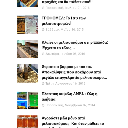
προχθές και θα πάθετε σοκ!!!
Παρασκευή, Ιουλίου 01, 2016
ΤΡΟΦΟΜΕΛ: Το top των
μελισσοτροφών!
Σάββατο, Μαΐου 16, 2015
Κλαίνε οι μελισσοκόμοι στην Ελλάδα:
Έρχεται το τέλος...
Δευτέρα, Ιουνίου 06, 2016
Θεραπεία βαρρόα με τακ τικ:
Αποκαλύψεις που σοκάρουν από
μεγάλο επαγγελματία μελισσοκόμο...
Τρίτη, Αυγούστου 16, 2016
Πλαστικη κυψέλη ANEL : Όλη η
αλήθεια
Παρασκευή, Νοεμβρίου 07, 2014
Αγοράστε μέλι μόνο από
μελισσοκόμους: Και όταν μάθετε το