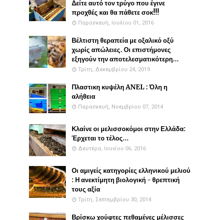
Δείτε αυτό τον τρύγο που έγινε
προχθές και θα πάθετε σοκ!!!
Παρασκευή, Ιουλίου 01, 2016
Βέλτιστη θεραπεία με οξαλικό οξύ
χωρίς απώλειες. Οι επιστήμονες
εξηγούν την αποτελεσματικότερη...
Τρίτη, Δεκεμβρίου 24, 2019
Πλαστικη κυψέλη ANEL : Όλη η
αλήθεια
Παρασκευή, Νοεμβρίου 07, 2014
Κλαίνε οι μελισσοκόμοι στην Ελλάδα:
Έρχεται το τέλος...
Δευτέρα, Ιουνίου 06, 2016
Οι αμιγείς κατηγορίες ελληνικού μελιού
: Η ανεκτίμητη βιολογική - θρεπτική
τους αξία
Τρίτη, Σεπτεμβρίου 30, 2014
Βρίσκω χούφτες πεθαμένες μέλισσες