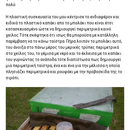
πολύ.
Η πλαστική συσκευασία του μου κέντρισε το ενδιαφέρον και
ειδικά το πλαστικό καπάκι απο το μπολάκι που είναι έτσι
κατασκευασμένο ώστε να δημιουργεί περιμετρικά καινό
χείλος.Τότε σκέφτηκα ότι ισως θα μπορούσα με κατάλληλη
παρέμβαση να το κάνω ταίστρα. Πήρα λοιπόν το μπολάκι αυτό,
του άνοιξα στο πάνω μέρος του μερικές τρύπες περιμετρικά
στο χείλος του, το γέμισα με νερό και το έκλεισα με το καπάκι
του γυρνώντας το ανάποδα.τότε διαπίστωσα πως δημιουργεί
μια περιμετρική ταίστρα, ένα και ένα για την μέλισσα η οποία
πλησιάζει περιμετρικά και ρουφάει με την προβοσκίδα της το
σιρόπι.