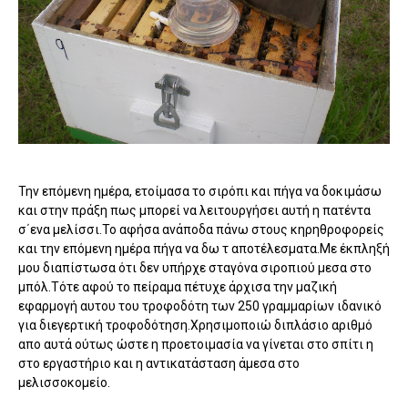
Την επόμενη ημέρα, ετοίμασα το σιρόπι και πήγα να δοκιμάσω
και στην πράξη πως μπορεί να λειτουργήσει αυτή η πατέντα
σ΄ενα μελίσσι.Το αφήσα ανάποδα πάνω στους κηρηθροφορείς
και την επόμενη ημέρα πήγα να δω τ αποτέλεσματα.Με έκπληξή
μου διαπίστωσα ότι δεν υπήρχε σταγόνα σιροπιού μεσα στο
μπόλ.Τότε αφού το πείραμα πέτυχε άρχισα την μαζική
εφαρμογή αυτου του τροφοδότη των 250 γραμμαρίων ιδανικό
για διεγερτική τροφοδότηση.Χρησιμοποιώ διπλάσιο αριθμό
απο αυτά ούτως ώστε η προετοιμασία να γίνεται στο σπίτι η
στο εργαστήριο και η αντικατάσταση άμεσα στο
μελισσοκομείο.