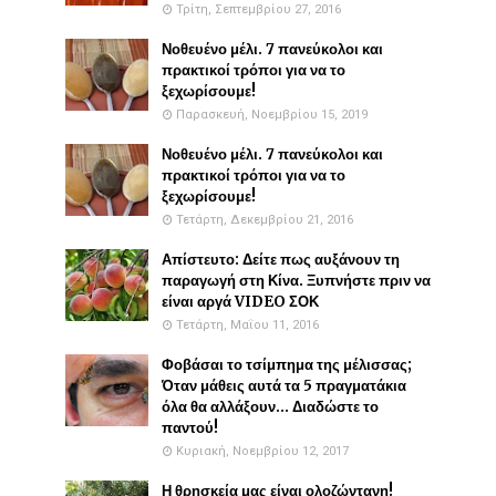
Τρίτη, Σεπτεμβρίου 27, 2016
Νοθευένο μέλι. 7 πανεύκολοι και
πρακτικοί τρόποι για να το
ξεχωρίσουμε!
Παρασκευή, Νοεμβρίου 15, 2019
Νοθευένο μέλι. 7 πανεύκολοι και
πρακτικοί τρόποι για να το
ξεχωρίσουμε!
Τετάρτη, Δεκεμβρίου 21, 2016
Απίστευτο: Δείτε πως αυξάνουν τη
παραγωγή στη Κίνα. Ξυπνήστε πριν να
είναι αργά VIDEO ΣΟΚ
Τετάρτη, Μαΐου 11, 2016
Φοβάσαι το τσίμπημα της μέλισσας;
Όταν μάθεις αυτά τα 5 πραγματάκια
όλα θα αλλάξουν... Διαδώστε το
παντού!
Κυριακή, Νοεμβρίου 12, 2017
Η θρησκεία μας είναι ολοζώντανη!