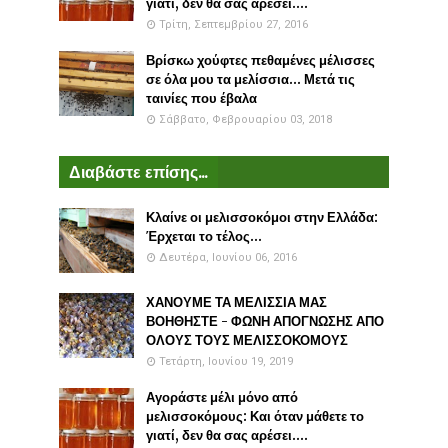
γιατί, δεν θα σας αρέσει....
Τρίτη, Σεπτεμβρίου 27, 2016
Βρίσκω χούφτες πεθαμένες μέλισσες
σε όλα μου τα μελίσσια... Μετά τις
ταινίες που έβαλα
Σάββατο, Φεβρουαρίου 03, 2018
Διαβάστε επίσης...
Κλαίνε οι μελισσοκόμοι στην Ελλάδα:
Έρχεται το τέλος...
Δευτέρα, Ιουνίου 06, 2016
ΧΑΝΟΥΜΕ ΤΑ ΜΕΛΙΣΣΙΑ ΜΑΣ
ΒΟΗΘΗΣΤΕ - ΦΩΝΗ ΑΠΟΓΝΩΣΗΣ ΑΠΟ
ΟΛΟΥΣ ΤΟΥΣ ΜΕΛΙΣΣΟΚΟΜΟΥΣ
Τετάρτη, Ιουνίου 19, 2019
Αγοράστε μέλι μόνο από
μελισσοκόμους: Και όταν μάθετε το
γιατί, δεν θα σας αρέσει....