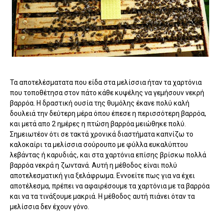
Τα αποτελέσματατα που είδα στα μελίσσια ήταν τα χαρτόνια
που τοποθέτησα στον πάτο κάθε κυψέλης να γεμήσουν νεκρή
βαρρόα. Η δραστική ουσία της θυμόλης έκανε πολύ καλή
δουλειά την δεύτερη μέρα όπου έπεσε η περισσότερη βαρρόα,
και μετά απο 2 ημέρες η πτώση βαρρόα μειώθηκε πολύ.
Σημειωτέον ότι σε τακτά χρονικά διαστήματα καπνίζω το
καλοκαίρι τα μελίσσια σούρουπο με φύλλα ευκαλύπτου
λεβάντας ή καρυδιάς, και στα χαρτόνια επίσης βρίσκω πολλά
βαρρόα νεκρά η ζωντανά. Αυτή η μέθοδος είναι πολύ
αποτελεσματική για ξελάφρωμα. Εννοείτε πως για να έχει
αποτέλεσμα, πρέπει να αφαιρέσουμε τα χαρτόνια με τα βαρρόα
και να τα τινάξουμε μακριά. Η μέθοδος αυτή πιάνει όταν τα
μελίσσια δεν έχουν γόνο.