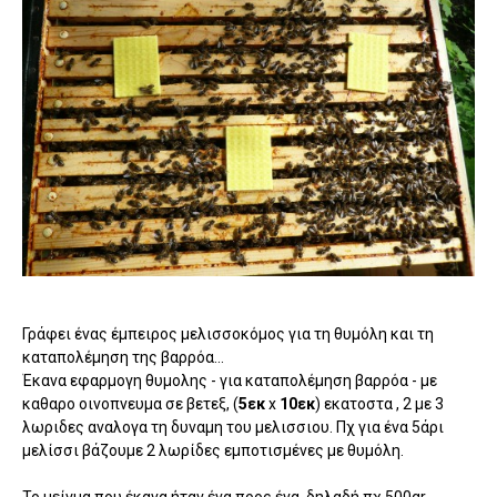
Γράφει ένας έμπειρος μελισσοκόμος για τη θυμόλη και τη
καταπολέμηση της βαρρόα...
Έκανα εφαρμογη θυμολης - για καταπολέμηση βαρρόα - με
καθαρο οινοπνευμα σε βετεξ, (
5εκ
x
10εκ
) εκατοστα , 2 με 3
λωριδες αναλογα τη δυναμη του μελισσιου. Πχ για ένα 5άρι
μελίσσι βάζουμε 2 λωρίδες εμποτισμένες με θυμόλη.