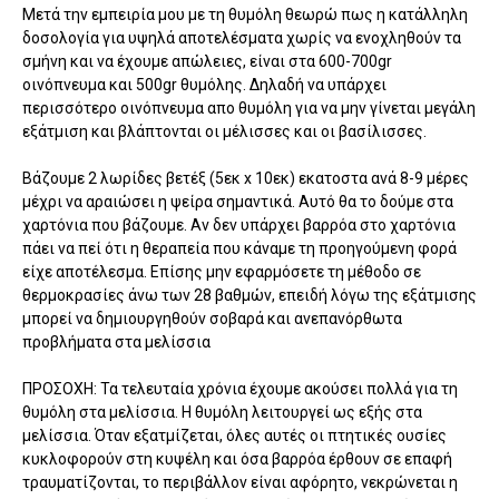
Μετά την εμπειρία μου με τη θυμόλη θεωρώ πως η κατάλληλη
δοσολογία για υψηλά αποτελέσματα χωρίς να ενοχληθούν τα
σμήνη και να έχουμε απώλειες, είναι στα 600-700gr
οινόπνευμα και 500gr θυμόλης. Δηλαδή να υπάρχει
περισσότερο οινόπνευμα απο θυμόλη για να μην γίνεται μεγάλη
εξάτμιση και βλάπτονται οι μέλισσες και οι βασίλισσες.
Βάζουμε 2 λωρίδες βετέξ (5εκ x 10εκ) εκατοστα ανά 8-9 μέρες
μέχρι να αραιώσει η ψείρα σημαντικά. Αυτό θα το δούμε στα
χαρτόνια που βάζουμε. Αν δεν υπάρχει βαρρόα στο χαρτόνια
πάει να πεί ότι η θεραπεία που κάναμε τη προηγούμενη φορά
είχε αποτέλεσμα. Επίσης μην εφαρμόσετε τη μέθοδο σε
θερμοκρασίες άνω των 28 βαθμών, επειδή λόγω της εξάτμισης
μπορεί να δημιουργηθούν σοβαρά και ανεπανόρθωτα
προβλήματα στα μελίσσια
ΠΡΟΣΟΧΗ: Τα τελευταία χρόνια έχουμε ακούσει πολλά για τη
θυμόλη στα μελίσσια. Η θυμόλη λειτουργεί ως εξής στα
μελίσσια. Όταν εξατμίζεται, όλες αυτές οι πτητικές ουσίες
κυκλοφορούν στη κυψέλη και όσα βαρρόα έρθουν σε επαφή
τραυματίζονται, το περιβάλλον είναι αφόρητο, νεκρώνεται η