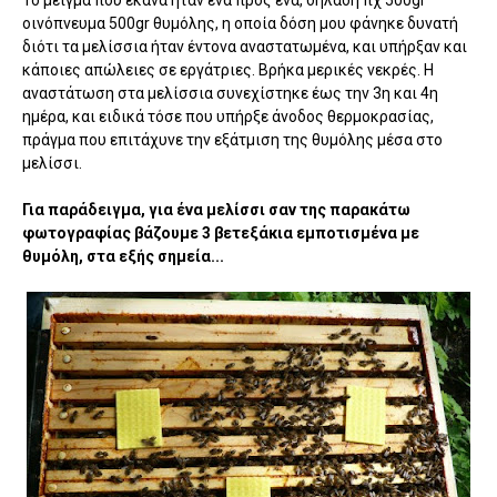
Το μείγμα που έκανα ήταν ένα προς ένα, δηλαδή πχ 500gr
οινόπνευμα 500gr θυμόλης, η οποία δόση μου φάνηκε δυνατή
διότι τα μελίσσια ήταν έντονα αναστατωμένα, και υπήρξαν και
κάποιες απώλειες σε εργάτριες. Βρήκα μερικές νεκρές. Η
αναστάτωση στα μελίσσια συνεχίστηκε έως την 3η και 4η
ημέρα, και ειδικά τόσε που υπήρξε άνοδος θερμοκρασίας,
πράγμα που επιτάχυνε την εξάτμιση της θυμόλης μέσα στο
μελίσσι.
Για παράδειγμα, για ένα μελίσσι σαν της παρακάτω
φωτογραφίας βάζουμε 3 βετεξάκια εμποτισμένα με
θυμόλη, στα εξής σημεία...