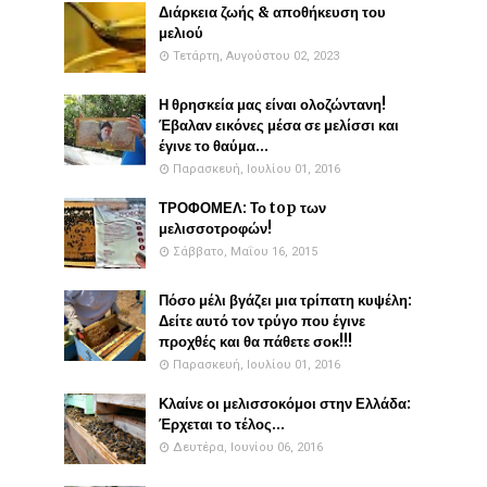
Διάρκεια ζωής & αποθήκευση του
μελιού
Τετάρτη, Αυγούστου 02, 2023
Η θρησκεία μας είναι ολοζώντανη!
Έβαλαν εικόνες μέσα σε μελίσσι και
έγινε το θαύμα...
Παρασκευή, Ιουλίου 01, 2016
ΤΡΟΦΟΜΕΛ: Το top των
μελισσοτροφών!
Σάββατο, Μαΐου 16, 2015
Πόσο μέλι βγάζει μια τρίπατη κυψέλη:
Δείτε αυτό τον τρύγο που έγινε
προχθές και θα πάθετε σοκ!!!
Παρασκευή, Ιουλίου 01, 2016
Κλαίνε οι μελισσοκόμοι στην Ελλάδα:
Έρχεται το τέλος...
Δευτέρα, Ιουνίου 06, 2016