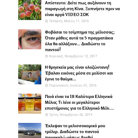
Απίστευτο: Δείτε πως αυξάνουν τη
παραγωγή στη Κίνα. Ξυπνήστε πριν να
είναι αργά VIDEO ΣΟΚ
Τετάρτη, Μαΐου 11, 2016
Φοβάσαι το τσίμπημα της μέλισσας;
Όταν μάθεις αυτά τα 5 πραγματάκια
όλα θα αλλάξουν... Διαδώστε το
παντού!
Κυριακή, Νοεμβρίου 12, 2017
Η θρησκεία μας είναι ολοζώντανη!
Έβαλαν εικόνες μέσα σε μελίσσι και
έγινε το θαύμα...
Παρασκευή, Ιουλίου 01, 2016
Ποιά είναι τα 18 Καλύτερα Ελληνικά
Μέλια; Τι λένε οι μεγαλύτεροι
επιστήμονες για το Ελληνικό Μέλι....
Τρίτη, Νοεμβρίου 26, 2019
Έκλεψαν το μελισσοκομικό μου
τρέλερ. Διαδώστε το παντού
παρακαλώ μήπως βρεθεί