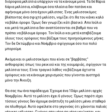
διόροφοα μελίσσια υπάρχουν να τα κάνουμε μονά. Τα δέ 8άρια
6άρια μελίσσια, κλέβουμε όσα πλαίσια δεν πατάνε και
αφήνουμε μόνο όσα έχουν μέλισσες. Ένας μελισσοκόμος
βλέποντας ένα σφιχτό μελίσσι, νομίζει ότι θα του κάνει καλό
να βάλει όροφο. Όμως δεν γνωρίζει κάτι βασικό. Απο Ιούλιο
και μετά τα μελίσσια δεν αναπτύσσονται σε βαθμό που να
πρέπει να βάλουμε όροφο. Τον Ιούλιο και μετά κατεβάζουμε
όλους τους ορόφους που βάζαμε τους προηγούμενους μήνες.
Τον δε Οκτώμβριο και Νοέμβριο σφίγγουμε όσο πιο πολύ
μπορούμε.
Ακόμα και οι μελισσοκόμοι που είναι σε "βαρβάτες"
ανθοφορίες όπως του ρεικιού και της κουμαριάς, σφίγγουν τα
μελίσσια τους. Είναι τραγικό λάθος να βάζουμε άχτιστα
όρόφους και να κάνουμε χειρισμούς που γίνονται αυστηρά
μόνο την Άνοιξη.
Θα σας πω ένα παράδειγμα. Έχουμε ένα 10άρι μελίσσι αρχές
Νοεμβρίου. Αυτό το μελίσσι έχει 6 γόνους. Όμως παρότι έχει
τόσους γόνους δεν έχουμε ανάπτυξη το μελίσσι μένει σταθερό
σε πλυθησμό. Αυτό οφείλετε στο γεγονόες ότι χάνονται παλιές
γέρικες μέλισσες. Ο γόνος απο μέρα σε μέρα μειώνεται, και