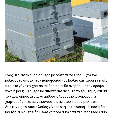
Ένας μελισσοκόμος σήμερα με ρώτησε το εξής "Έχω ένα
μελίσσι το οποίο ήταν παραφυάδα τον Ιούλιο και τώρα έχει έξι
πλαίσια γόνο αν χρειαστεί όροφο τι θα ανεβάσω στον όροφο
γόνο ή μελι;". Σήμερα θα απαντήσω σε αυτό το ερώτημα, και θα
το κάνω δημόσια για να μάθουν όλοι οι μελισσοκόμοι, τι
χειρισμούς πρέπει να κάνουν σε τέτοιου είδους μελισσια.
Δυστυχώς το οποιο λάθος γίνετε στη μελισσοκομία, κοστίζει
μελίσσια, και επειδή θέλω να προλάβω όσα περισσότερα λάθη