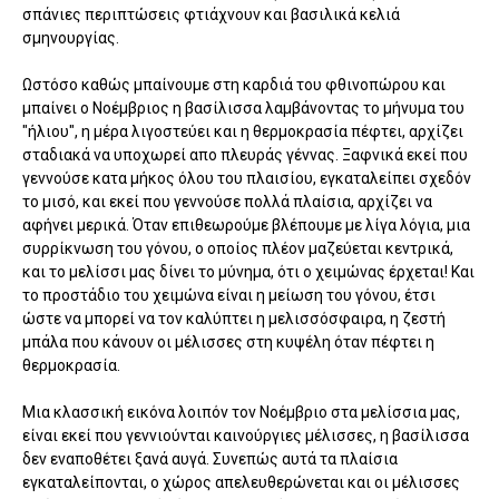
σπάνιες περιπτώσεις φτιάχνουν και βασιλικά κελιά
σμηνουργίας.
Ωστόσο καθώς μπαίνουμε στη καρδιά του φθινοπώρου και
μπαίνει ο Νοέμβριος η βασίλισσα λαμβάνοντας το μήνυμα του
"ήλιου", η μέρα λιγοστεύει και η θερμοκρασία πέφτει, αρχίζει
σταδιακά να υποχωρεί απο πλευράς γέννας. Ξαφνικά εκεί που
γεννούσε κατα μήκος όλου του πλαισίου, εγκαταλείπει σχεδόν
το μισό, και εκεί που γεννούσε πολλά πλαίσια, αρχίζει να
αφήνει μερικά. Όταν επιθεωρούμε βλέπουμε με λίγα λόγια, μια
συρρίκνωση του γόνου, ο οποίος πλέον μαζεύεται κεντρικά,
και το μελίσσι μας δίνει το μύνημα, ότι ο χειμώνας έρχεται! Και
το προστάδιο του χειμώνα είναι η μείωση του γόνου, έτσι
ώστε να μπορεί να τον καλύπτει η μελισσόσφαιρα, η ζεστή
μπάλα που κάνουν οι μέλισσες στη κυψέλη όταν πέφτει η
θερμοκρασία.
Μια κλασσική εικόνα λοιπόν τον Νοέμβριο στα μελίσσια μας,
είναι εκεί που γεννιούνται καινούργιες μέλισσες, η βασίλισσα
δεν εναποθέτει ξανά αυγά. Συνεπώς αυτά τα πλαίσια
εγκαταλείπονται, ο χώρος απελευθερώνεται και οι μέλισσες