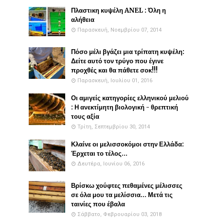
Πλαστικη κυψέλη ANEL : Όλη η
αλήθεια
Παρασκευή, Νοεμβρίου 07, 2014
Πόσο μέλι βγάζει μια τρίπατη κυψέλη:
Δείτε αυτό τον τρύγο που έγινε
προχθές και θα πάθετε σοκ!!!
Παρασκευή, Ιουλίου 01, 2016
Οι αμιγείς κατηγορίες ελληνικού μελιού
: Η ανεκτίμητη βιολογική - θρεπτική
τους αξία
Τρίτη, Σεπτεμβρίου 30, 2014
Κλαίνε οι μελισσοκόμοι στην Ελλάδα:
Έρχεται το τέλος...
Δευτέρα, Ιουνίου 06, 2016
Βρίσκω χούφτες πεθαμένες μέλισσες
σε όλα μου τα μελίσσια... Μετά τις
ταινίες που έβαλα
Σάββατο, Φεβρουαρίου 03, 2018