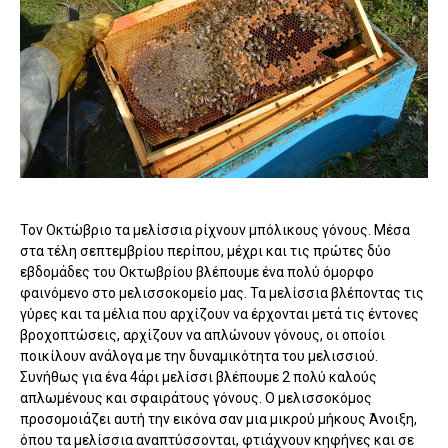
Τον Οκτώβριο τα μελίσσια ρίχνουν μπόλικους γόνους. Μέσα
στα τέλη σεπτεμβρίου περίπου, μέχρι και τις πρώτες δύο
εβδομάδες του Οκτωβρίου βλέπουμε ένα πολύ όμορφο
φαινόμενο στο μελισσοκομείο μας. Τα μελίσσια βλέποντας τις
γύρες και τα μέλια που αρχίζουν να έρχονται μετά τις έντονες
βροχοπτώσεις, αρχίζουν να απλώνουν γόνους, οι οποίοι
ποικίλουν ανάλογα με την δυναμικότητα του μελισσιού.
Συνήθως για ένα 4άρι μελίσσι βλέπουμε 2 πολύ καλούς
απλωμένους και σφαιράτους γόνους. Ο μελισσοκόμος
προσομοιάζει αυτή την εικόνα σαν μια μικρού μήκους Άνοιξη,
όπου τα μελίσσια αναπτύσσονται, φτιάχνουν κηφήνες και σε