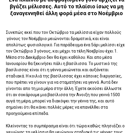
βγάζει μέλισσες. Αυτό το πλαίσιο ίσως να μη
ξαναγεννηθεί άλλη φορά μέσα στο Νοέμβριο
Συνεπώς εκεί που τον Οκτώβριο τα μελίσσια είχαν πολλούς
γόνους τον Νοέμβριο μειώνονται δραματικά, και είναι
απολύτως φυσιολογικό. Για παράδειγμα ένα 5άρι μελίσσι είχε
τον Οκτώβριο 3 γόνους, και μέχρι τα τέλη Νοεβρίου έχει 1.
Μέσα στο Δεκέμβριο δεν θα έχει καθόλου. Και απο μέσα
Ιανουαρίου θα ξεκινήσει πάλι η βασίλισσα. Το μυστικό της
βασίλισσας είναι ότι η γέννα μειώνεται και αυξάνεται
σταδιακά. Η κοιλιά της βασίλισσας έχει κάποιες διεργασίες,
που πρέπει να γίνουν για να σταματήσει να γεννά. Αυτά δεν
γίνονται απο τη μια μέρα στην άλλη. Έχετε ακούσει άλλωστε
ότι αν σοκάρουμε μια βασίλισσα την Άνοιξη που γεννά 1500
αυγά τη μέρα, μπορεί να διακόψει την γέννα της, και αυτό
σημαίνει ότι θα κάνει πολλές μέρες να επανέλθει στα
προηγούμενα επίπεδα.
Κλείνοντας το συμπέρασμα είναι ότι τώρα καθώς πλησιάζει ο
χειμώνας τα μελίσσια θα μειώνουν σταδιακά τις γέννες τους.