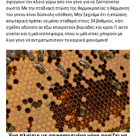
σφίγγουν τον κλοιό γύρω απο τον γόνο για να ζεσταίνεται
σωστά. Με την σταδιακή πτώση της θερμοκρασίας η θέρμανση
του γόνου είναι δύσκολη υπόθεση. Μην ξεχνάμε ότι η επώαση
εσωτερικά πρέπει να μένει σταθερά στους 34 βαθμούς, κάτι
σχεδόν αδύνατο αν έξω επικρατούν βοριάδες και κρύα. Γι αυτό
γίνεται και η μελισσόσφαιρα, όπου οι μέλισσες μπορούν με
λίγο γόνο να αντιμετωπίσουν τα καιρικά φαινόμενα!
Ένα πλαίσιο με ασφραγισμένο γόνο αρχίζει να