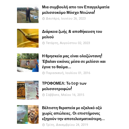
Μια συμβουλή απο τον Επαγγελματία
μελισσοκόμο Μόσχο Ντιώνια!
Δευτέρα, Ιουνίου 26, 2023
Διάρκεια ζωής & αποθήκευση του
μελιού
Τετάρτη, Αυγούστου 02, 2023
Η θρησκεία μας είναι ολοζώντανη!
Έβαλαν εικόνες μέσα σε μελίσσι και
έγινε το θαύμα...
Παρασκευή, Ιουλίου 01, 2016
ΤΡΟΦΟΜΕΛ: Το top των
μελισσοτροφών!
Σάββατο, Μαΐου 16, 2015
Βέλτιστη θεραπεία με οξαλικό οξύ
χωρίς απώλειες. Οι επιστήμονες
εξηγούν την αποτελεσματικότερη...
Τρίτη, Δεκεμβρίου 24, 2019