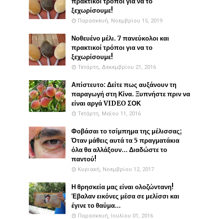
πρακτικοί τρόποι για να το
ξεχωρίσουμε!
Παρασκευή, Νοεμβρίου 15, 2019
Νοθευένο μέλι. 7 πανεύκολοι και
πρακτικοί τρόποι για να το
ξεχωρίσουμε!
Τετάρτη, Δεκεμβρίου 21, 2016
Απίστευτο: Δείτε πως αυξάνουν τη
παραγωγή στη Κίνα. Ξυπνήστε πριν να
είναι αργά VIDEO ΣΟΚ
Τετάρτη, Μαΐου 11, 2016
Φοβάσαι το τσίμπημα της μέλισσας;
Όταν μάθεις αυτά τα 5 πραγματάκια
όλα θα αλλάξουν... Διαδώστε το
παντού!
Κυριακή, Νοεμβρίου 12, 2017
Η θρησκεία μας είναι ολοζώντανη!
Έβαλαν εικόνες μέσα σε μελίσσι και
έγινε το θαύμα...
Παρασκευή, Ιουλίου 01, 2016