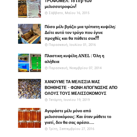
ΤΡΟΦΟΜΕΛ: Το top των
μελισσοτροφών!
Σάββατο, Μαΐου 16, 2015
Πόσο μέλι βγάζει μια τρίπατη κυψέλη:
Δείτε αυτό τον τρύγο που έγινε
προχθές και θα πάθετε σοκ!!!
Παρασκευή, Ιουλίου 01, 2016
Πλαστικη κυψέλη ANEL : Όλη η
αλήθεια
Παρασκευή, Νοεμβρίου 07, 2014
ΧΑΝΟΥΜΕ ΤΑ ΜΕΛΙΣΣΙΑ ΜΑΣ
ΒΟΗΘΗΣΤΕ - ΦΩΝΗ ΑΠΟΓΝΩΣΗΣ ΑΠΟ
ΟΛΟΥΣ ΤΟΥΣ ΜΕΛΙΣΣΟΚΟΜΟΥΣ
Τετάρτη, Ιουνίου 19, 2019
Αγοράστε μέλι μόνο από
μελισσοκόμους: Και όταν μάθετε το
γιατί, δεν θα σας αρέσει....
Τρίτη, Σεπτεμβρίου 27, 2016