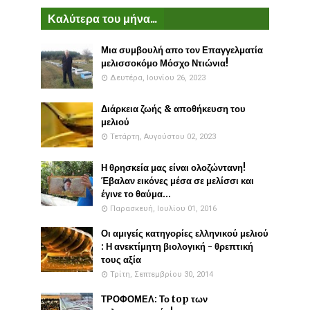
Καλύτερα του μήνα...
Μια συμβουλή απο τον Επαγγελματία
μελισσοκόμο Μόσχο Ντιώνια!
Δευτέρα, Ιουνίου 26, 2023
Διάρκεια ζωής & αποθήκευση του
μελιού
Τετάρτη, Αυγούστου 02, 2023
Η θρησκεία μας είναι ολοζώντανη!
Έβαλαν εικόνες μέσα σε μελίσσι και
έγινε το θαύμα...
Παρασκευή, Ιουλίου 01, 2016
Οι αμιγείς κατηγορίες ελληνικού μελιού
: Η ανεκτίμητη βιολογική - θρεπτική
τους αξία
Τρίτη, Σεπτεμβρίου 30, 2014
ΤΡΟΦΟΜΕΛ: Το top των