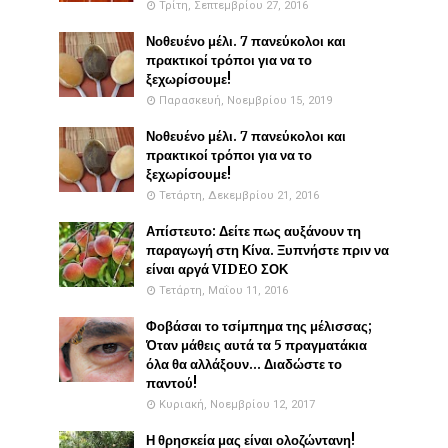
Τρίτη, Σεπτεμβρίου 27, 2016
Νοθευένο μέλι. 7 πανεύκολοι και
πρακτικοί τρόποι για να το
ξεχωρίσουμε!
Παρασκευή, Νοεμβρίου 15, 2019
Νοθευένο μέλι. 7 πανεύκολοι και
πρακτικοί τρόποι για να το
ξεχωρίσουμε!
Τετάρτη, Δεκεμβρίου 21, 2016
Απίστευτο: Δείτε πως αυξάνουν τη
παραγωγή στη Κίνα. Ξυπνήστε πριν να
είναι αργά VIDEO ΣΟΚ
Τετάρτη, Μαΐου 11, 2016
Φοβάσαι το τσίμπημα της μέλισσας;
Όταν μάθεις αυτά τα 5 πραγματάκια
όλα θα αλλάξουν... Διαδώστε το
παντού!
Κυριακή, Νοεμβρίου 12, 2017
Η θρησκεία μας είναι ολοζώντανη!