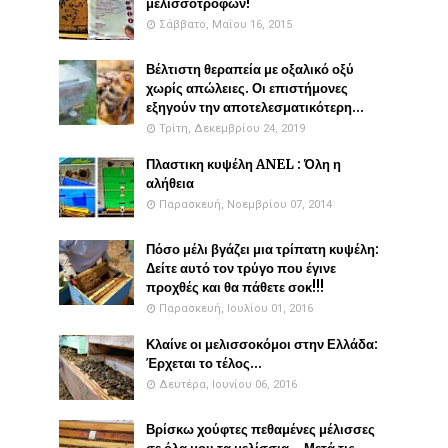
μελισσοτροφών!
Σάββατο, Μαΐου 16, 2015
Βέλτιστη θεραπεία με οξαλικό οξύ
χωρίς απώλειες. Οι επιστήμονες
εξηγούν την αποτελεσματικότερη...
Τρίτη, Δεκεμβρίου 24, 2019
Πλαστικη κυψέλη ANEL : Όλη η
αλήθεια
Παρασκευή, Νοεμβρίου 07, 2014
Πόσο μέλι βγάζει μια τρίπατη κυψέλη:
Δείτε αυτό τον τρύγο που έγινε
προχθές και θα πάθετε σοκ!!!
Παρασκευή, Ιουλίου 01, 2016
Κλαίνε οι μελισσοκόμοι στην Ελλάδα:
Έρχεται το τέλος...
Δευτέρα, Ιουνίου 06, 2016
Βρίσκω χούφτες πεθαμένες μέλισσες