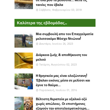
σε όλα μου τα μελίσσια... Μετά τις
ταινίες που έβαλα
Σάββατο, Φεβρουαρίου 03, 2018
Καλύτερα της εβδομάδας...
Μια συμβουλή απο τον Επαγγελματία
μελισσοκόμο Μόσχο Ντιώνια!
Δευτέρα, Ιουνίου 26, 2023
Διάρκεια ζωής & αποθήκευση του
μελιού
Τετάρτη, Αυγούστου 02, 2023
Η θρησκεία μας είναι ολοζώντανη!
Έβαλαν εικόνες μέσα σε μελίσσι και
έγινε το θαύμα...
Παρασκευή, Ιουλίου 01, 2016
Βέλτιστη θεραπεία με οξαλικό οξύ
χωρίς απώλειες. Οι επιστήμονες
εξηγούν την αποτελεσματικότερη...