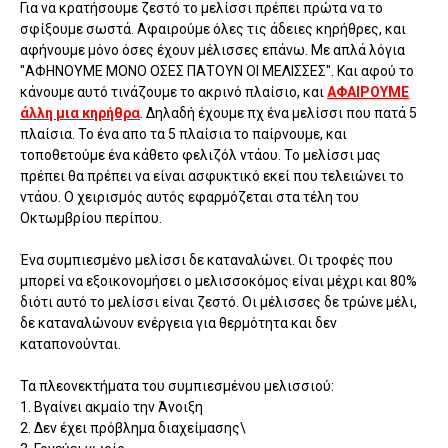
Για να κρατήσουμε ζεστό το μελίσσι πρέπει πρώτα να το
σφίξουμε σωστά. Αφαιρούμε όλες τις άδειες κηρήθρες, και
αφήνουμε μόνο όσες έχουν μέλισσες επάνω. Με απλά λόγια
"ΑΦΗΝΟΥΜΕ ΜΟΝΟ ΟΣΕΣ ΠΑΤΟΥΝ ΟΙ ΜΕΛΙΣΣΕΣ". Και αφού το
κάνουμε αυτό τινάζουμε το ακρινό πλαίσιο, και
ΑΦΑΙΡΟΥΜΕ
άλλη μια κηρήθρα
. Δηλαδή έχουμε πχ ένα μελίσσι που πατά 5
πλαίσια. Το ένα απο τα 5 πλαίσια το παίρνουμε, και
τοποθετούμε ένα κάθετο φελιζόλ ντάου. Το μελίσσι μας
πρέπει θα πρέπει να είναι ασφυκτικό εκεί που τελειώνει το
ντάου. Ο χειρισμός αυτός εφαρμόζεται στα τέλη του
Οκτωμβρίου περίπου.
Ένα συμπιεσμένο μελίσσι δε καταναλώνει. Οι τροφές που
μπορεί να εξοικονομήσει ο μελισσοκόμος είναι μέχρι και 80%
διότι αυτό το μελίσσι είναι ζεστό. Οι μέλισσες δε τρώνε μέλι,
δε καταναλώνουν ενέργεια για θερμότητα και δεν
καταπονούνται.
Τα πλεονεκτήματα του συμπιεσμένου μελισσιού:
1. Βγαίνει ακμαίο την Άνοιξη
2. Δεν έχει πρόβλημα διαχείμασης\