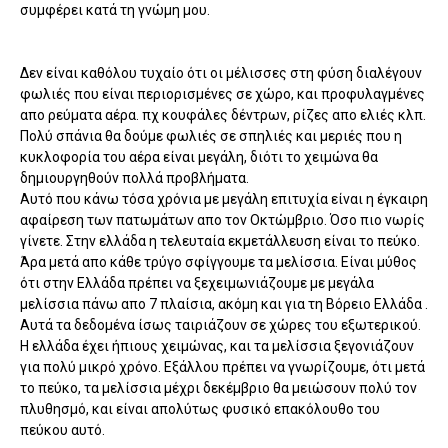
συμφέρει κατά τη γνώμη μου.
Δεν είναι καθόλου τυχαίο ότι οι μέλισσες στη φύση διαλέγουν
φωλιές που είναι περιορισμένες σε χώρο, και προφυλαγμένες
απο ρεύματα αέρα. πχ κουφάλες δέντρων, ρίζες απο ελιές κλπ.
Πολύ σπάνια θα δούμε φωλιές σε σπηλιές και μεριές που η
κυκλοφορία του αέρα είναι μεγάλη, διότι το χειμώνα θα
δημιουργηθούν πολλά προβλήματα.
Αυτό που κάνω τόσα χρόνια με μεγάλη επιτυχία είναι η έγκαιρη
αφαίρεση των πατωμάτων απο τον Οκτώμβριο. Όσο πιο νωρίς
γίνετε. Στην ελλάδα η τελευταία εκμετάλλευση είναι το πεύκο.
Άρα μετά απο κάθε τρύγο σφίγγουμε τα μελίσσια. Είναι μύθος
ότι στην Ελλάδα πρέπει να ξεχειμωνιάζουμε με μεγάλα
μελίσσια πάνω απο 7 πλαίσια, ακόμη και για τη Βόρειο Ελλάδα .
Αυτά τα δεδομένα ίσως ταιριάζουν σε χώρες του εξωτερικού.
Η ελλάδα έχει ήπιους χειμώνας, και τα μελίσσια ξεγονιάζουν
για πολύ μικρό χρόνο. Εξάλλου πρέπει να γνωρίζουμε, ότι μετά
το πεύκο, τα μελίσσια μέχρι δεκέμβριο θα μειώσουν πολύ τον
πλυθησμό, και είναι απολύτως φυσικό επακόλουθο του
πεύκου αυτό.