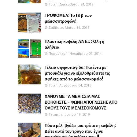
Τρίτη, Δεκεμβρίου 24, 2019
ΤΡΟΦΟΜΕΛ: Το top των
μελισσοτροφών!
Σάββατο, Μαΐου 16, 2015
Πλαστικη κυψέλη ANEL : Όλη η
αλήθεια
Παρασκευή, Νοεμβρίου 07, 2014
Τέλεια σφηκοπαγίδα: Πατέντα με
μπουκάλι για να εξολοθρεύσετε τις
σφήκες από το μελισσοκομείο!
Τρίτη, Αυγούστου 04, 2015
ΧΑΝΟΥΜΕ ΤΑ ΜΕΛΙΣΣΙΑ ΜΑΣ
ΒΟΗΘΗΣΤΕ - ΦΩΝΗ ΑΠΟΓΝΩΣΗΣ ΑΠΟ
ΟΛΟΥΣ ΤΟΥΣ ΜΕΛΙΣΣΟΚΟΜΟΥΣ
Τετάρτη, Ιουνίου 19, 2019
Πόσο μέλι βγάζει μια τρίπατη κυψέλη:
Δείτε αυτό τον τρύγο που έγινε