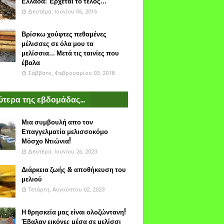
Ελλάδα: Έρχεται το τέλος...
Δευτέρα, Ιουνίου 06, 2016
Βρίσκω χούφτες πεθαμένες
μέλισσες σε όλα μου τα
μελίσσια... Μετά τις ταινίες που
έβαλα
Σάββατο, Φεβρουαρίου 03, 2018
τερα της εβδομάδας...
Μια συμβουλή απο τον
Επαγγελματία μελισσοκόμο
Μόσχο Ντιώνια!
Δευτέρα, Ιουνίου 26, 2023
Διάρκεια ζωής & αποθήκευση του
μελιού
Τετάρτη, Αυγούστου 02, 2023
Η θρησκεία μας είναι ολοζώντανη!
Έβαλαν εικόνες μέσα σε μελίσσι