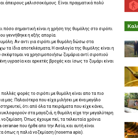
και άπειρους μελισσοκόμους. Είναι πραγματικά πολύ
Καλύ
 πόσο σημαντική είναι η χρήση της θυμόλης στο σιρόπι
ου γεννήθηκε η εξής απορία.
υμόλη. Αν αντι για σιρόπι με θυμόλη δώσω στα
ω τα ίδια αποτελέσματα; Η αναλογία της θυμόλης είναι η
υ σκέφτομαι να χρησιμοποιήσω ζυμάρια αντί σιροπιού
ένη υγρασία και αρκετές βροχές και ίσως το ζυμάρι είναι
πολλές φορές το σιρόπι με θυμόλη είναι απο τα πιο
ια μας. Παλαιότερα που είχα μιλήσει με ένα μεγάλο
τηρευτεί, ότι από όλα τα πειράματα που είχε κάνει,
υκλοφορούν στα μαγαζιά, η θυμόλη είχε την μεγαλύτερη
 νοζεμίαση. Όπως έχουμε πεί, τα τελευταία χρόνια
ceranae που ήρθε απο την Ασία, και αυτή είναι
α όπως η παλιά νοζεμίαση (nosema apis).