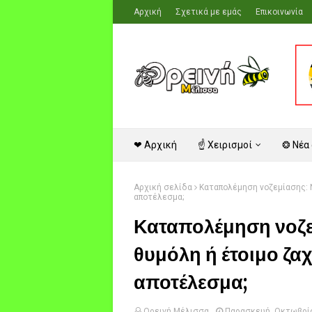
Αρχική
Σχετικά με εμάς
Επικοινωνία
❤ Αρχική
☝ Χειρισμοί
❂ Νέα
Αρχική σελίδα
Καταπολέμηση νοζεμίασης: Ν
αποτέλεσμα;
Καταπολέμηση νοζε
θυμόλη ή έτοιμο ζα
αποτέλεσμα;
Ορεινή Μέλισσα
Παρασκευή, Οκτωβρίο