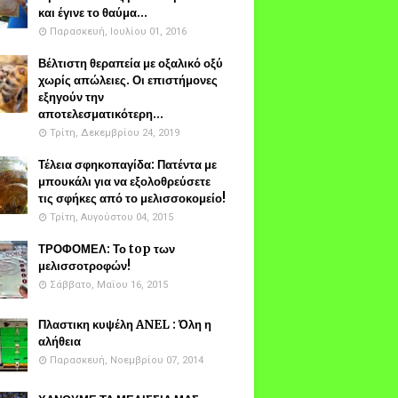
και έγινε το θαύμα...
Παρασκευή, Ιουλίου 01, 2016
Βέλτιστη θεραπεία με οξαλικό οξύ
χωρίς απώλειες. Οι επιστήμονες
εξηγούν την
αποτελεσματικότερη...
Τρίτη, Δεκεμβρίου 24, 2019
Τέλεια σφηκοπαγίδα: Πατέντα με
μπουκάλι για να εξολοθρεύσετε
τις σφήκες από το μελισσοκομείο!
Τρίτη, Αυγούστου 04, 2015
ΤΡΟΦΟΜΕΛ: Το top των
μελισσοτροφών!
Σάββατο, Μαΐου 16, 2015
Πλαστικη κυψέλη ANEL : Όλη η
αλήθεια
Παρασκευή, Νοεμβρίου 07, 2014