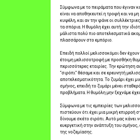
Σύμφωνα με το πειράματα που έγιναν κ
είναι να αποθηκευτεί η τροφή και να μ
κυψέλη, και αν την φάνε οι συλλέκτριες
τα σπόρια. Η θυμόλη έχει αυτή την ιδιό
μάλιστα πολύ πιο αποτελεσματικά ακο
πλασσάρουν στο εμπόριο.
Επειδή πολλοί μελισσοκόμοι δεν έχουν 
έτοιμη μελισσοτροφή με προσθήκη θυμό
περισσότερες εταιρίες. Την ερώτηση αν
"σιρόπι" θέσαμε και σε ερευνητή μελισσ
αποτελεσματικότητα. Το ζυμάρι έχει μ
σμήνος, επειδή το ζυμάρι μένει σταθερ
προβλήματα. Η θυμόλη μην ξεχνάμε έχε
Σύμφωνα με τις εμπειρίες των μελισσο
πιστεύουν ότι έχει μια μικρή επιρροή 
δίνουμε σκέτο σιρόπι. Αυτό μας κάνει ν
ευεργετική στην ανάπτυξη του σμήνος,
της νοζεμίασης.