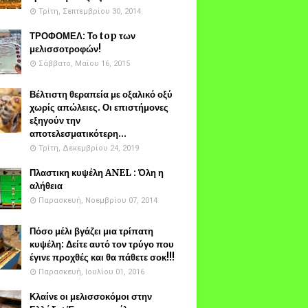
Τρίτη, Σεπτεμβρίου 30, 2014
ΤΡΟΦΟΜΕΛ: Το top των
μελισσοτροφών!
Σάββατο, Μαΐου 16, 2015
Βέλτιστη θεραπεία με οξαλικό οξύ
χωρίς απώλειες. Οι επιστήμονες
εξηγούν την
αποτελεσματικότερη...
Τρίτη, Δεκεμβρίου 24, 2019
Πλαστικη κυψέλη ANEL : Όλη η
αλήθεια
Παρασκευή, Νοεμβρίου 07, 2014
Πόσο μέλι βγάζει μια τρίπατη
κυψέλη: Δείτε αυτό τον τρύγο που
έγινε προχθές και θα πάθετε σοκ!!!
Παρασκευή, Ιουλίου 01, 2016
Κλαίνε οι μελισσοκόμοι στην