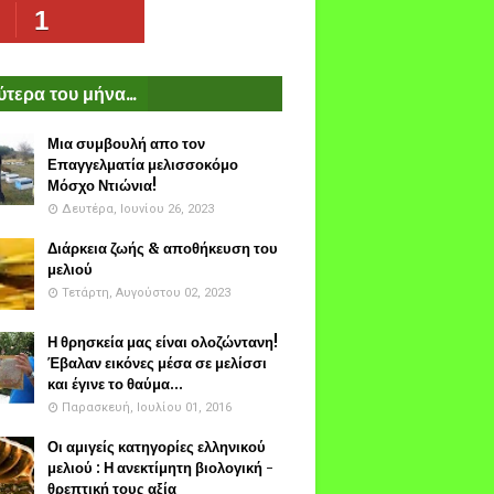
1
τερα του μήνα...
Μια συμβουλή απο τον
Επαγγελματία μελισσοκόμο
Μόσχο Ντιώνια!
Δευτέρα, Ιουνίου 26, 2023
Διάρκεια ζωής & αποθήκευση του
μελιού
Τετάρτη, Αυγούστου 02, 2023
Η θρησκεία μας είναι ολοζώντανη!
Έβαλαν εικόνες μέσα σε μελίσσι
και έγινε το θαύμα...
Παρασκευή, Ιουλίου 01, 2016
Οι αμιγείς κατηγορίες ελληνικού
μελιού : Η ανεκτίμητη βιολογική -
θρεπτική τους αξία