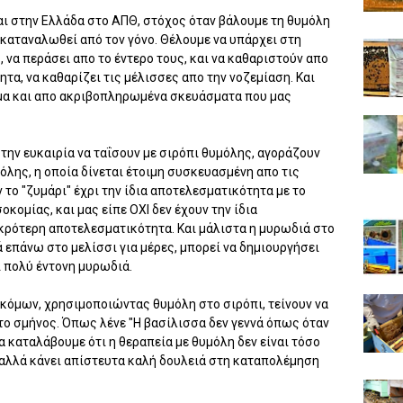
αι στην Ελλάδα στο ΑΠΘ, στόχος όταν βάλουμε τη θυμόλη
η καταναλωθεί από τον γόνο. Θέλουμε να υπάρχει στη
, να περάσει απο το έντερο τους, και να καθαριστούν απο
τητα, να καθαρίζει τις μέλισσες απο την νοζεμίαση. Και
μα και απο ακριβοπληρωμένα σκευάσματα που μας
την ευκαιρία να ταΐσουν με σιρόπι θυμόλης, αγοράζουν
λης, η οποία δίνεται έτοιμη συσκευασμένη απο τις
 το "ζυμάρι" έχρι την ίδια αποτελεσματικότητα με το
οκομίας, και μας είπε ΟΧΙ δεν έχουν την ίδια
ικρότερη αποτελεσματικότητα. Και μάλιστα η μυρωδιά στο
ά επάνω στο μελίσσι για μέρες, μπορεί να δημιουργήσει
ι πολύ έντονη μυρωδιά.
κόμων, χρησιμοποιώντας θυμόλη στο σιρόπι, τείνουν να
στο σμήνος. Όπως λένε "Η βασίλισσα δεν γεννά όπως όταν
α καταλάβουμε ότι η θεραπεία με θυμόλη δεν είναι τόσο
 αλλά κάνει απίστευτα καλή δουλειά στη καταπολέμηση