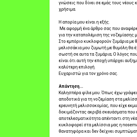
γνώσεις που δίνει σε εμάς τους νέους 
χρήσιμα.
Η απορία μου είναι η εξής.
Με αφορμή ένα άρθρο σας που αναφέρει
για την καταπολέμιση της νοζεμίασης μ
Στο εμπόριο κυκλοφορούν ζυμάρια με θ
μελισσάκια μου ζυμωτή με θυμόλη θα έχ
σωστή σε αυτα τα ζυμάρια; Ο λόγος πο
είναι ότι αυτή την εποχή υπάρχει αυξημ
καλύτερη επιλογή.
Ευχαριστώ για τον χρόνο σας.
Απάντηση...
Καλησπέρα φίλε μου. Όπως έχω γράψει 
αποδοτικά για τη νοζεμίαση στα μελίσσ
ερευνητή μελισσοκομίας, που είχε εκμυσ
δοκιμάζοντας ακριβά σκευάσματα που κ
αποτελεσματικότητα απένταντι στη νέα
κυκλοφορεί στα μελίσσια μας η nosema 
θανατηφόρα και δεν δείχνει συμπτώματ