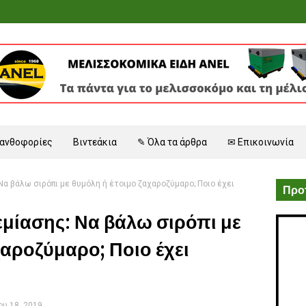
 ανθοφορίες
Βιντεάκια
✎ Όλα τα άρθρα
✉ Επικοινωνία
α βάλω σιρόπι με θυμόλη ή έτοιμο ζαχαροζύμαρο; Ποιο έχει
Προτ
μίασης: Να βάλω σιρόπι με
χαροζύμαρο; Ποιο έχει
υ 18, 2019