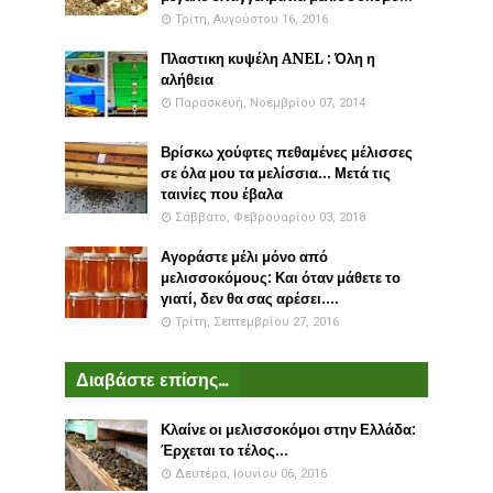
Τρίτη, Αυγούστου 16, 2016
Πλαστικη κυψέλη ANEL : Όλη η
αλήθεια
Παρασκευή, Νοεμβρίου 07, 2014
Βρίσκω χούφτες πεθαμένες μέλισσες
σε όλα μου τα μελίσσια... Μετά τις
ταινίες που έβαλα
Σάββατο, Φεβρουαρίου 03, 2018
Αγοράστε μέλι μόνο από
μελισσοκόμους: Και όταν μάθετε το
γιατί, δεν θα σας αρέσει....
Τρίτη, Σεπτεμβρίου 27, 2016
Διαβάστε επίσης...
Κλαίνε οι μελισσοκόμοι στην Ελλάδα:
Έρχεται το τέλος...
Δευτέρα, Ιουνίου 06, 2016