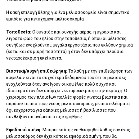
Η κακή επιλογή θέσης για ένα μελισσοκομείο είναι σημαντικό
εμπόδιο για πετυχημένη μελισσοκομία
Τοποθεσία:
Ο δυνατός και συνεχής αέρας, η υγρασία και
λιγοστό φως του ηλίου στην τοποθεσία, ή όπου οι μέλισσες
συνήθως ενοχλούνται: μεγάλα εργοστάσια που εκλύουν χημικά
(έστω και σε μικρή ποσότητα) ή όταν δεν υπάρχει πλούσια
νεκταροέκκριση εκεί κοντά.
Βιαστική/συχνή επιθεώρηση:
Τα λάθη με την επιθεώρηση των
κυψελών είναι τα συχνότερα δεδομένου του ότι οι μέλισσες
ενοχλούνται όταν ανοίγουν οι κυψέλες πολύ συχνά και
ιδιαίτερα όταν δεν υπάρχει νεκταροέκκριση στην περιοχή. Ο
χειρισμός των πλαισίων πολλές φορές γίνεται βιαστικά και
απρόσεκτα από τους νέους μελισσοκόμους, με αποτελέσματα
όχι ευχάριστα για κάποιες μέλισσες ή βασίλισσες που
συνθλίβονται ανάμεσα στις κηρήθρες.
Εφεδρικά σμήνη:
Μπορεί επίσης να θεωρηθεί λάθος εάν ένας
μελισσοκόμος δεν έχει κάποια εφεδρικά σμήνη, που θα