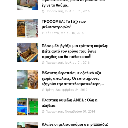
έγινε το θαύμα...
Παρασκευή, Ιουλίου 01, 2016
ΤΡΟΦΟΜΕΛ: Το top των
μελισσοτροφών!
Σάββατο, Μαΐου 16, 2015
Πόσο μέλι βγάζει μια τρίπατη κυψέλη:
Δείτε αυτό τον τρύγο που έγινε
προχθές και θα πάθετε σοκ!!!
Παρασκευή, Ιουλίου 01, 2016
Βέλτιστη θεραπεία με οξαλικό οξύ
χωρίς απώλειες. Οι επιστήμονες
εξηγούν την αποτελεσματικότερη...
Τρίτη, Δεκεμβρίου 24, 2019
Πλαστικη κυψέλη ANEL : Όλη η
αλήθεια
Παρασκευή, Νοεμβρίου 07, 2014
Κλαίνε οι μελισσοκόμοι στην Ελλάδα: