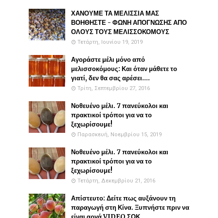
ΧΑΝΟΥΜΕ ΤΑ ΜΕΛΙΣΣΙΑ ΜΑΣ
ΒΟΗΘΗΣΤΕ - ΦΩΝΗ ΑΠΟΓΝΩΣΗΣ ΑΠΟ
ΟΛΟΥΣ ΤΟΥΣ ΜΕΛΙΣΣΟΚΟΜΟΥΣ
Τετάρτη, Ιουνίου 19, 2019
Αγοράστε μέλι μόνο από
μελισσοκόμους: Και όταν μάθετε το
γιατί, δεν θα σας αρέσει....
Τρίτη, Σεπτεμβρίου 27, 2016
Νοθευένο μέλι. 7 πανεύκολοι και
πρακτικοί τρόποι για να το
ξεχωρίσουμε!
Παρασκευή, Νοεμβρίου 15, 2019
Νοθευένο μέλι. 7 πανεύκολοι και
πρακτικοί τρόποι για να το
ξεχωρίσουμε!
Τετάρτη, Δεκεμβρίου 21, 2016
Απίστευτο: Δείτε πως αυξάνουν τη
παραγωγή στη Κίνα. Ξυπνήστε πριν να
είναι αργά VIDEO ΣΟΚ