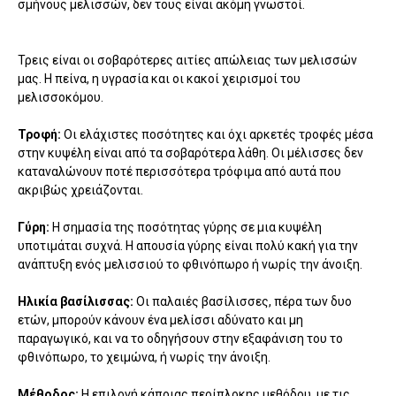
σμήνους μελισσών, δεν τους είναι ακόμη γνωστοί.
Τρεις είναι οι σοβαρότερες αιτίες απώλειας των μελισσών
μας. Η πείνα, η υγρασία και οι κακοί χειρισμοί του
μελισσοκόμου.
Τροφή:
Οι ελάχιστες ποσότητες και όχι αρκετές τροφές μέσα
στην κυψέλη είναι από τα σοβαρότερα λάθη. Οι μέλισσες δεν
καταναλώνουν ποτέ περισσότερα τρόφιμα από αυτά που
ακριβώς χρειάζονται.
Γύρη:
Η σημασία της ποσότητας γύρης σε μια κυψέλη
υποτιμάται συχνά. Η απουσία γύρης είναι πολύ κακή για την
ανάπτυξη ενός μελισσιού το φθινόπωρο ή νωρίς την άνοιξη.
Ηλικία βασίλισσας:
Οι παλαιές βασίλισσες, πέρα των δυο
ετών, μπορούν κάνουν ένα μελίσσι αδύνατο και μη
παραγωγικό, και να το οδηγήσουν στην εξαφάνιση του το
φθινόπωρο, το χειμώνα, ή νωρίς την άνοιξη.
Μέθοδος:
Η επιλογή κάποιας περίπλοκης μεθόδου, με τις