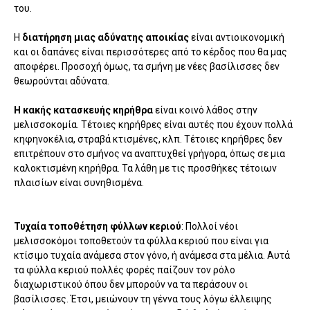
του.
Η
διατήρηση μιας αδύνατης αποικίας
είναι αντιοικονομική
και οι δαπάνες είναι περισσότερες από το κέρδος που θα μας
αποφέρει. Προσοχή όμως, τα σμήνη με νέες βασίλισσες δεν
θεωρούνται αδύνατα.
Η κακής κατασκευής κηρήθρα
είναι κοινό λάθος στην
μελισσοκομία. Τέτοιες κηρήθρες είναι αυτές που έχουν πολλά
κηφηνοκέλια, στραβά κτισμένες, κλπ. Τέτοιες κηρήθρες δεν
επιτρέπουν στο σμήνος να αναπτυχθεί γρήγορα, όπως σε μια
καλοκτισμένη κηρήθρα. Τα λάθη με τις προσθήκες τέτοιων
πλαισίων είναι συνηθισμένα.
Τυχαία τοποθέτηση φύλλων κεριού
: Πολλοί νέοι
μελισσοκόμοι τοποθετούν τα φύλλα κεριού που είναι για
κτίσιμο τυχαία ανάμεσα στον γόνο, ή ανάμεσα στα μέλια. Αυτά
τα φύλλα κεριού πολλές φορές παίζουν τον ρόλο
διαχωριστικού όπου δεν μπορούν να τα περάσουν οι
βασίλισσες. Έτσι, μειώνουν τη γέννα τους λόγω έλλειψης