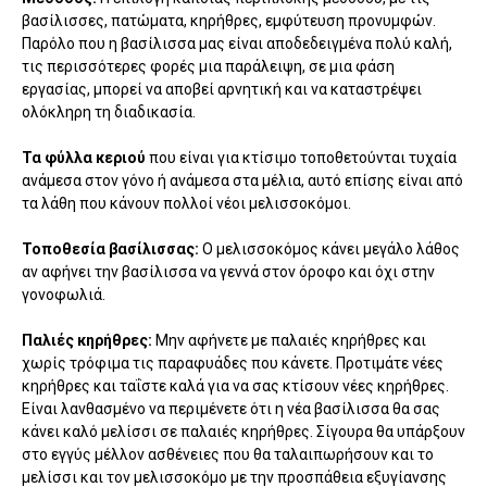
βασίλισσες, πατώματα, κηρήθρες, εμφύτευση προνυμφών.
Παρόλο που η βασίλισσα μας είναι αποδεδειγμένα πολύ καλή,
τις περισσότερες φορές μια παράλειψη, σε μια φάση
εργασίας, μπορεί να αποβεί αρνητική και να καταστρέψει
ολόκληρη τη διαδικασία.
Τα φύλλα κεριού
που είναι για κτίσιμο τοποθετούνται τυχαία
ανάμεσα στον γόνο ή ανάμεσα στα μέλια, αυτό επίσης είναι από
τα λάθη που κάνουν πολλοί νέοι μελισσοκόμοι.
Τοποθεσία βασίλισσας:
Ο μελισσοκόμος κάνει μεγάλο λάθος
αν αφήνει την βασίλισσα να γεννά στον όροφο και όχι στην
γονοφωλιά.
Παλιές κηρήθρες:
Μην αφήνετε με παλαιές κηρήθρες και
χωρίς τρόφιμα τις παραφυάδες που κάνετε. Προτιμάτε νέες
κηρήθρες και ταΐστε καλά για να σας κτίσουν νέες κηρήθρες.
Είναι λανθασμένο να περιμένετε ότι η νέα βασίλισσα θα σας
κάνει καλό μελίσσι σε παλαιές κηρήθρες. Σίγουρα θα υπάρξουν
στο εγγύς μέλλον ασθένειες που θα ταλαιπωρήσουν και το
μελίσσι και τον μελισσοκόμο με την προσπάθεια εξυγίανσης