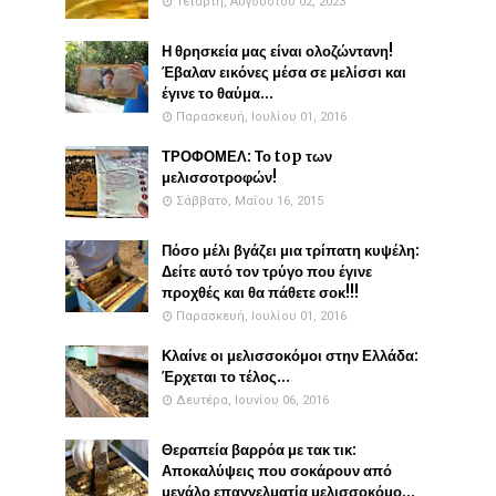
Τετάρτη, Αυγούστου 02, 2023
Η θρησκεία μας είναι ολοζώντανη!
Έβαλαν εικόνες μέσα σε μελίσσι και
έγινε το θαύμα...
Παρασκευή, Ιουλίου 01, 2016
ΤΡΟΦΟΜΕΛ: Το top των
μελισσοτροφών!
Σάββατο, Μαΐου 16, 2015
Πόσο μέλι βγάζει μια τρίπατη κυψέλη:
Δείτε αυτό τον τρύγο που έγινε
προχθές και θα πάθετε σοκ!!!
Παρασκευή, Ιουλίου 01, 2016
Κλαίνε οι μελισσοκόμοι στην Ελλάδα:
Έρχεται το τέλος...
Δευτέρα, Ιουνίου 06, 2016
Θεραπεία βαρρόα με τακ τικ:
Αποκαλύψεις που σοκάρουν από
μεγάλο επαγγελματία μελισσοκόμο...