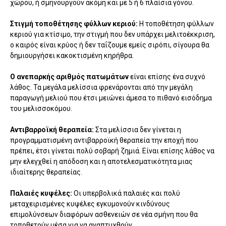
χώρου, ή σμηνουργούν ακόμη και με 5 ή 6 πλαίσια γόνου.
Στιγμή τοποθέτησης φύλλων κεριού:
Η τοποθέτηση φύλλων
κεριού για κτίσιμο, την στιγμή που δεν υπάρχει μελιτοέκκριση,
ο καιρός είναι κρύος ή δεν ταΐζουμε εμείς σιρόπι, σίγουρα θα
δημιουργήσει κακοκτισμένη κηρήθρα.
Ο ανεπαρκής αριθμός πατωμάτων
είναι επίσης ένα συχνό
λάθος. Τα μεγάλα μελίσσια φρενάρονται από την μεγάλη
παραγωγή μελιού που έτσι μειώνει άμεσα το πιθανό εισόδημα
του μελισσοκόμου.
Αντιβαρροϊκή θεραπεία:
Στα μελίσσια δεν γίνεται η
προγραμματισμένη αντιβαρροϊκή θεραπεία την εποχή που
πρέπει, έτσι γίνεται πολύ σοβαρή ζημιά. Είναι επίσης λάθος να
μην ελεγχθεί η απόδοση και η αποτελεσματικότητα μιας
ιδιαίτερης θεραπείας.
Παλαιές κυψέλες:
Οι υπερβολικά παλαιές και πολύ
μεταχειρισμένες κυψέλες εγκυμονούν κινδύνους
επιμολύνσεων διαφόρων ασθενειών σε νέα σμήνη που θα
τοποθετούν μέσα για να αναπτυχθούν.