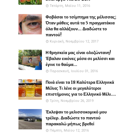
Τετάρτη, Μαΐου 11, 2016
Φοβάσαι το τσίμπημα της μέλισσας;
Όταν μάθεις αυτά τα 5 πραγματάκια
όλα θα αλλάξουν... Διαδώστε το
παντού!
Κυριακή, Νοεμβρίου 12, 2017
Η θρησκεία μας είναι ολοζώντανη!
Έβαλαν εικόνες μέσα σε μελίσσι και
έγινε το θαύμα...
Παρασκευή, Ιουλίου 01, 2016
Ποιά είναι τα 18 Καλύτερα Ελληνικά
Μέλια; Τι λένε οι μεγαλύτεροι
επιστήμονες για το Ελληνικό Μέλι....
Τρίτη, Νοεμβρίου 26, 2019
Έκλεψαν το μελισσοκομικό μου
τρέλερ. Διαδώστε το παντού
παρακαλώ μήπως βρεθεί
Πέμπτη, Μαΐου 12, 2016