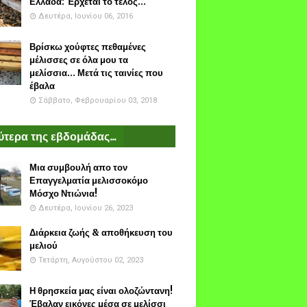
Ελλάδα: Έρχεται το τέλος...
Δευτέρα, Ιουνίου 06, 2016
Βρίσκω χούφτες πεθαμένες
μέλισσες σε όλα μου τα
μελίσσια... Μετά τις ταινίες που
έβαλα
Σάββατο, Φεβρουαρίου 03, 2018
τερα της εβδομάδας...
Μια συμβουλή απο τον
Επαγγελματία μελισσοκόμο
Μόσχο Ντιώνια!
Δευτέρα, Ιουνίου 26, 2023
Διάρκεια ζωής & αποθήκευση του
μελιού
Τετάρτη, Αυγούστου 02, 2023
Η θρησκεία μας είναι ολοζώντανη!
Έβαλαν εικόνες μέσα σε μελίσσι