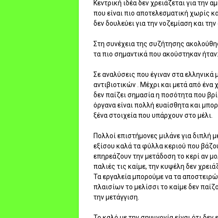
Κεντρική ιδέα δεν χρειάζεται για την 
που είναι πιο αποτελεσματική χωρίς κ
δεν δουλεύει για την νοζεμίαση και τ
Στη συνέχεια της συζήτησης ακολούθη
τα πιο σημαντικά που ακούστηκαν ήταν
Σε αναλύσεις που έγιναν στα ελληνικά
αντιβιοτικών . Μέχρι και μετά από ένα
δεν παίζει σημασία η ποσότητα που βρίσ
όργανα είναι πολλή ευαίσθητα και μπο
ξένα στοιχεία που υπάρχουν στο μέλι.
Πολλοί επιστήμονες μιλάνε για διπλή μ
εξίσου καλά τα φύλλα κεριού που βάζου
επηρεάζουν την μετάδοση το κερί αν μο
παλιές τις καίμε, την κυψέλη δεν χρει
Τα εργαλεία μπορούμε να τα αποστειρώ
πλαισίων το μελίσσι το καίμε δεν παίζ
την μετάγγιση.
Το καλό με την σηψιγονία είναι ότι δε