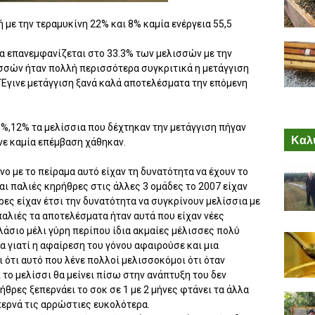
 με την τεραμυκίνη 22% και 8% καμία ενέργεια 55,5
ια επανεμφανίζεται στο 33.3% των μελισσών με την
σσών ήταν πολλή περισσότερα συγκριτικά η μετάγγιση
 Έγινε μετάγγιση ξανά καλά αποτελέσματα την επόμενη
%,12% τα μελίσσια που δέχτηκαν την μετάγγιση πήγαν
Καλύ
νε καμία επέμβαση χάθηκαν.
ο με το πείραμα αυτό είχαν τη δυνατότητα να έχουν το
αι παλιές κηρήθρες στις άλλες 3 ομάδες το 2007 είχαν
ρες είχαν έτσι την δυνατότητα να συγκρίνουν μελίσσια με
παλιές τα αποτελέσματα ήταν αυτά που είχαν νέες
λάσιο μέλι γύρη περίπου ίδια ακμαίες μέλισσες πολύ
 γιατί η αφαίρεση του γόνου αφαιρούσε και μια
 ότι αυτό που λένε πολλοί μελισσοκόμοι ότι όταν
 το μελίσσι θα μείνει πίσω στην ανάπτυξη του δεν
ήθρες ξεπερνάει το σοκ σε 1 με 2 μήνες φτάνει τα άλλα
περνά τις αρρώστιες ευκολότερα.