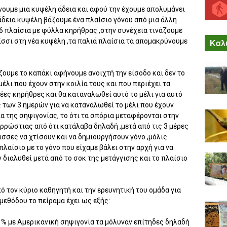
νουμε μια κυψέλη άδεια και αφού την έχουμε απολυμάνει
άδεια κυψέλη βάζουμε ένα πλαίσιο γόνου από μια άλλη
-6 πλαίσια με φύλλα κηρήθρας ,στην συνέχεια τινάζουμε
ίσσι στη νέα κυψέλη ,τα παλιά πλαίσια τα απομακρύνουμε
Καλύ
ουμε το καπάκι αφήνουμε ανοιχτή την είσοδο και δεν το
 μέλι που έχουν στην κοιλία τους και που περιέχει τα
έες κηρήθρες και θα καταναλωθεί αυτό το μέλι για αυτό
 των 3 ημερών για να καταναλωθεί το μέλι που έχουν
ια της σηψιγονίας, το ότι τα σπόρια μεταφέρονται στην
ρρώστιας από ότι κατάλαβα δηλαδή ,μετά από τις 3 μέρες
σσες να χτίσουν και να δημιουργήσουν γόνο ,μόλις
λαίσιο με το γόνο που είχαμε βάλει στην αρχή για να
 διαλυθεί μετά από το σοκ της μετάγγισης και το πλαίσιο
 τον κύριο καθηγητή και την ερευνητική του ομάδα για
μεθόδου το πείραμα έχει ως εξής:
 % με Αμερικανική σηψιγονία τα μόλυναν επίτηδες δηλαδή