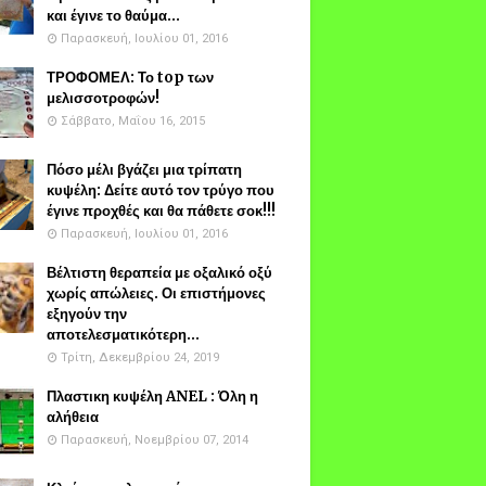
και έγινε το θαύμα...
Παρασκευή, Ιουλίου 01, 2016
ΤΡΟΦΟΜΕΛ: Το top των
μελισσοτροφών!
Σάββατο, Μαΐου 16, 2015
Πόσο μέλι βγάζει μια τρίπατη
κυψέλη: Δείτε αυτό τον τρύγο που
έγινε προχθές και θα πάθετε σοκ!!!
Παρασκευή, Ιουλίου 01, 2016
Βέλτιστη θεραπεία με οξαλικό οξύ
χωρίς απώλειες. Οι επιστήμονες
εξηγούν την
αποτελεσματικότερη...
Τρίτη, Δεκεμβρίου 24, 2019
Πλαστικη κυψέλη ANEL : Όλη η
αλήθεια
Παρασκευή, Νοεμβρίου 07, 2014