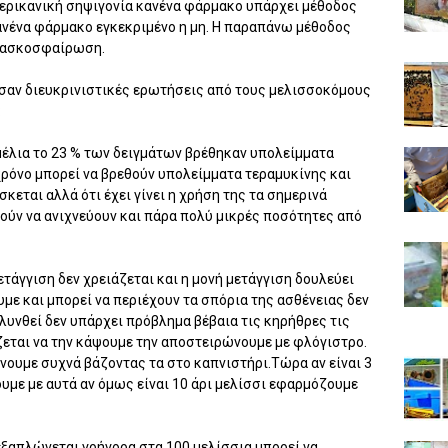
αμερικανική σηψιγονία κανένα φάρμακο υπάρχει μέθοδος
ανένα φάρμακο εγκεκριμένο η μη. Η παραπάνω μέθοδος
ην ασκοσφαίρωση.
σαν διευκρινιστικές ερωτήσεις από τους μελισσοκόμους
:
 μέλια το 23 % των δειγμάτων βρέθηκαν υπολείμματα
 χρόνο μπορεί να βρεθούν υπολείμματα τεραμυκίνης και
κεται αλλά ότι έχει γίνει η χρήση της τα σημερινά
ρούν να ανιχνεύουν και πάρα πολύ μικρές ποσότητες από
ετάγγιση δεν χρειάζεται και η μονή μετάγγιση δουλεύει
με και μπορεί να περιέχουν τα σπόρια της ασθένειας δεν
λυνθεί δεν υπάρχει πρόβλημα βέβαια τις κηρήθρες τις
άζεται να την κάψουμε την αποστειρώνουμε με φλόγιστρο.
νουμε συχνά βάζοντας τα στο καπνιστήρι.Τώρα αν είναι 3
ουμε με αυτά αν όμως είναι 10 άρι μελίσσι εφαρμόζουμε
ν εξαπλώνεται γρήγορα στα 100 μελίσσια μπορεί να