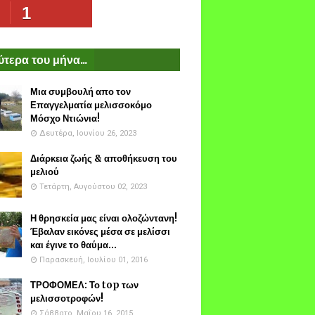
1
τερα του μήνα...
Μια συμβουλή απο τον
Επαγγελματία μελισσοκόμο
Μόσχο Ντιώνια!
Δευτέρα, Ιουνίου 26, 2023
Διάρκεια ζωής & αποθήκευση του
μελιού
Τετάρτη, Αυγούστου 02, 2023
Η θρησκεία μας είναι ολοζώντανη!
Έβαλαν εικόνες μέσα σε μελίσσι
και έγινε το θαύμα...
Παρασκευή, Ιουλίου 01, 2016
ΤΡΟΦΟΜΕΛ: Το top των
μελισσοτροφών!
Σάββατο, Μαΐου 16, 2015