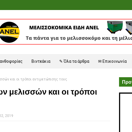
 ανθοφορίες
Βιντεάκια
✎ Όλα τα άρθρα
✉ Επικοινωνία
σσών και οι τρόποι αντιμετώπισης τους
Προτ
ων μελισσών και οι τρόποι
ς
02, 2019