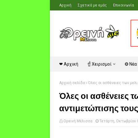
Αρχική
Σχετικά με εμάς
Επικοινωνία
❤ Αρχική
☝ Χειρισμοί
❂ Νέα
Αρχική σελίδα
Όλες οι ασθένειες των μελι
Όλες οι ασθένειες τ
αντιμετώπισης του
Ορεινή Μέλισσα
Τετάρτη, Οκτωβρίου 