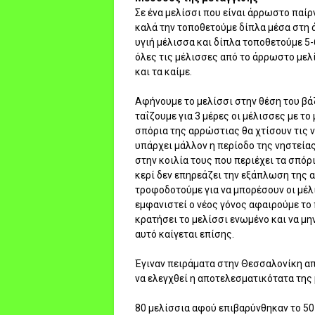
Σε ένα μελίσσι που είναι άρρωστο παίρ
καλά την τοποθετούμε δίπλα μέσα στη 
υγιή μέλισσα και δίπλα τοποθετούμε 5
όλες τις μέλισσες από το άρρωστο μελ
και τα καίμε.
Αφήνουμε το μελίσσι στην θέση του βάζ
ταΐζουμε για 3 μέρες οι μέλισσες με το
σπόρια της αρρώστιας θα χτίσουν τις ν
υπάρχει μάλλον η περίοδο της νηστείας
στην κοιλία τους που περιέχει τα σπόρ
κερί δεν επηρεάζει την εξάπλωση της α
τροφοδοτούμε για να μπορέσουν οι μέλι
εμφανιστεί ο νέος γόνος αφαιρούμε το π
κρατήσει το μελίσσι ενωμένο και να μην
αυτό καίγεται επίσης.
Έγιναν πειράματα στην Θεσσαλονίκη από
να ελεγχθεί η αποτελεσματικότατα της 
80 μελίσσια αφού επιβαρύνθηκαν το 50