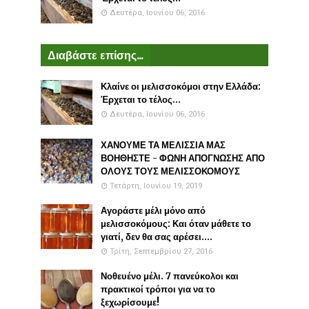
Δευτέρα, Ιουνίου 06, 2016
Διαβάστε επίσης...
Κλαίνε οι μελισσοκόμοι στην Ελλάδα:
Έρχεται το τέλος...
Δευτέρα, Ιουνίου 06, 2016
ΧΑΝΟΥΜΕ ΤΑ ΜΕΛΙΣΣΙΑ ΜΑΣ
ΒΟΗΘΗΣΤΕ - ΦΩΝΗ ΑΠΟΓΝΩΣΗΣ ΑΠΟ
ΟΛΟΥΣ ΤΟΥΣ ΜΕΛΙΣΣΟΚΟΜΟΥΣ
Τετάρτη, Ιουνίου 19, 2019
Αγοράστε μέλι μόνο από
μελισσοκόμους: Και όταν μάθετε το
γιατί, δεν θα σας αρέσει....
Τρίτη, Σεπτεμβρίου 27, 2016
Νοθευένο μέλι. 7 πανεύκολοι και
πρακτικοί τρόποι για να το
ξεχωρίσουμε!