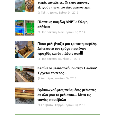
χωρίς απώλειες. Οι επιστήμονες
εξηγούν την αποτελεσματικότερη...
Τρίτη, Δεκεμβρίου 24, 2019
Πλαστικη κυψέλη ANEL : Όλη η
αλήθεια
Παρασκευή, Νοεμβρίου 07, 2014
Πόσο μέλι βγάζει μια τρίπατη κυψέλη:
Δείτε αυτό τον τρύγο που έγινε
προχθές και θα πάθετε σοκ!!!
Παρασκευή, Ιουλίου 01, 2016
Κλαίνε οι μελισσοκόμοι στην Ελλάδα:
Έρχεται το τέλος...
Δευτέρα, Ιουνίου 06, 2016
Βρίσκω χούφτες πεθαμένες μέλισσες
σε όλα μου τα μελίσσια... Μετά τις
ταινίες που έβαλα
Σάββατο, Φεβρουαρίου 03, 2018