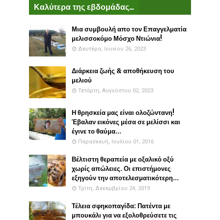
Καλύτερα της εβδομάδας...
Μια συμβουλή απο τον Επαγγελματία
μελισσοκόμο Μόσχο Ντιώνια!
Δευτέρα, Ιουνίου 26, 2023
Διάρκεια ζωής & αποθήκευση του
μελιού
Τετάρτη, Αυγούστου 02, 2023
Η θρησκεία μας είναι ολοζώντανη!
Έβαλαν εικόνες μέσα σε μελίσσι και
έγινε το θαύμα...
Παρασκευή, Ιουλίου 01, 2016
Βέλτιστη θεραπεία με οξαλικό οξύ
χωρίς απώλειες. Οι επιστήμονες
εξηγούν την αποτελεσματικότερη...
Τρίτη, Δεκεμβρίου 24, 2019
Τέλεια σφηκοπαγίδα: Πατέντα με
μπουκάλι για να εξολοθρεύσετε τις