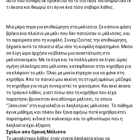
αυτό που συνέβη δε πρόκειται να το πίστευα. Θα αναρωτιέστε
τι έκανα και θεωρώ ότι έγινε ένα τόσο σοβαρό λάθος...
Μια μέρα πηγα για επιθεώρηση στα μελίσσια. Σε κάποια φάση
βρήκα ένα πλαίσιο με μέλι που δεν πατούσαν οι μέλισσες, και
το αφαίρεσα απο τη κυψέλη. Συνεχίζοντας την επιθεώρηση,
ξέχασα αυτό το πλαίσιο έξω απο τη κυψέλη παρατημένο. Μέσα
σε λίγη ώρα άρχήσα να βλέπω μια αναστάτωση στο
μελισσοκομείο. Με τα λίγα και τα πολλά μέσα σε λίγες ώρες
σμήνη ολόκληρα απο μέλισσες κατέφθασαν στην κηρήθρα για
να κλέψουν το μέλι. Όλες με μανία έτρεχαν για να φάνε στη
κηρήθρα. Απο το πανικό μου εκείνη τη στιγμή αμέσως μάζεψα
τη κηρήθρα για να μη συνεχιστεί το φαινόμενο. Και εκεί έκανα
το τραγικό λάθος, γιατί πίσω απο τη κηρήθρα που είχα
παρατήσει βρισκόταν ένα αδύναμο μελίσσι, το οποίο
"Ξέσκισαν" στη κυριολεξία οι λεηλάτριες μέλισσες. Το πάθημα
έγινε μάθημα, και πλέον δεν ξανα αφήνω ποτέ κηρήθρα έτσι
παρατημένη. ειδικά το καλοκαίρι και το φθινόπωρο που η
λεηλασία έχει έξαρση.
Σχόλιο απο Ορεινή Μέλισσα
Το μεγαλύτερο λάθος όταν γίνετε λεηλασία είναι να