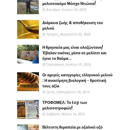
μελισσοκόμο Μόσχο Ντιώνια!
Δευτέρα, Ιουνίου 26, 2023
Διάρκεια ζωής & αποθήκευση του
μελιού
Τετάρτη, Αυγούστου 02, 2023
Η θρησκεία μας είναι ολοζώντανη!
Έβαλαν εικόνες μέσα σε μελίσσι και
έγινε το θαύμα...
Παρασκευή, Ιουλίου 01, 2016
Οι αμιγείς κατηγορίες ελληνικού μελιού
: Η ανεκτίμητη βιολογική - θρεπτική
τους αξία
Τρίτη, Σεπτεμβρίου 30, 2014
ΤΡΟΦΟΜΕΛ: Το top των
μελισσοτροφών!
Σάββατο, Μαΐου 16, 2015
Βέλτιστη θεραπεία με οξαλικό οξύ