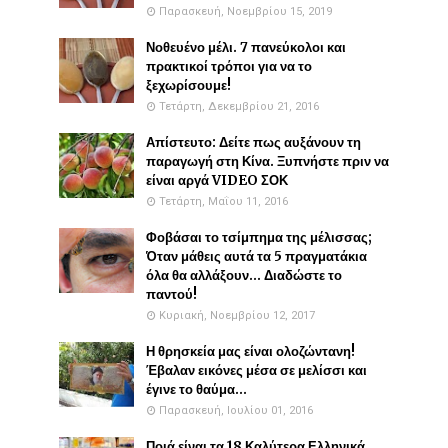
Παρασκευή, Νοεμβρίου 15, 2019
Νοθευένο μέλι. 7 πανεύκολοι και
πρακτικοί τρόποι για να το
ξεχωρίσουμε!
Τετάρτη, Δεκεμβρίου 21, 2016
Απίστευτο: Δείτε πως αυξάνουν τη
παραγωγή στη Κίνα. Ξυπνήστε πριν να
είναι αργά VIDEO ΣΟΚ
Τετάρτη, Μαΐου 11, 2016
Φοβάσαι το τσίμπημα της μέλισσας;
Όταν μάθεις αυτά τα 5 πραγματάκια
όλα θα αλλάξουν... Διαδώστε το
παντού!
Κυριακή, Νοεμβρίου 12, 2017
Η θρησκεία μας είναι ολοζώντανη!
Έβαλαν εικόνες μέσα σε μελίσσι και
έγινε το θαύμα...
Παρασκευή, Ιουλίου 01, 2016
Ποιά είναι τα 18 Καλύτερα Ελληνικά