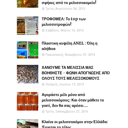
σφήκες από το μελισσοκομείο!
Τρίτη, Αυγούστου 04, 2015
ΤΡΟΦΟΜΕΛ: Το top των
μελισσοτροφών!
Σάββατο, Μαΐου 16, 2015
Πλαστικη κυψέλη ANEL : Όλη η
αλήθεια
Παρασκευή, Νοεμβρίου 07, 2014
ΧΑΝΟΥΜΕ ΤΑ ΜΕΛΙΣΣΙΑ ΜΑΣ
ΒΟΗΘΗΣΤΕ - ΦΩΝΗ ΑΠΟΓΝΩΣΗΣ ΑΠΟ
ΟΛΟΥΣ ΤΟΥΣ ΜΕΛΙΣΣΟΚΟΜΟΥΣ
Τετάρτη, Ιουνίου 19, 2019
Αγοράστε μέλι μόνο από
μελισσοκόμους: Και όταν μάθετε το
γιατί, δεν θα σας αρέσει....
Τρίτη, Σεπτεμβρίου 27, 2016
Κλαίνε οι μελισσοκόμοι στην Ελλάδα:
Έρχεται το τέλος...