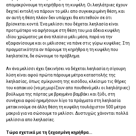
απομακρύνουμε τη κηρήθρα η τη κυψέλη. Οι λεηλάτριες έχουν
δεχτεί εντολή να πάρουν το μέλι απο συγκεκριμένη θέση, και
αν αυτή η θέση πλέον δεν υπάρχει θα επιτεθούν σε ότι
βρίσκεται κοντά. Ένα μελίσσι που δέχεται λεηλασία είναι
προτιμότερο να αφήσουμε στη θέση του μια άδεια κυψέλη
ιδίου χρώματος με ένα πλαίσιο μέλι μέσα, παρά να την
εξαφανίσουμε και οι μέλισσες να πάνε στις γύρω κυψέλες. Στη
πραγματικότητα αν πάρουμε τη κηρήθρα η τη κυψέλη που
λεηλατείτε, δε σώνουμε το πρόβλημα.
Αν ένα μελίσσι έχει ξεκινήσει να δέχεται λεηλασία η σίγουρη
λύση είναι αφού πρώτα πάρουμε μέτρα καταστολής της
λεηλασίας, όπως σμίκρυνση της εισόδου, κλείσιμο τις θήρες
του καπακιού (να μη μυρίζουν απο πουθενά μέλι οι λεηλάτριες)
βούλωμα της πόρτας με βρεγμένο βαμβάκι και ξύδι, στη
συνέχεια αφού ηρεμήσουν λίγο τα πράγματα στη λεηλασία
μετακινούμε σε άλλη θέση τη κυψέλη τουλάχιστον 500 μέτρα
μακριά για να σώσουμε το μελίσσι. Δυστυχώς χάνονται πολλά
μελίσσια απο λεηλασίες.
Τώρα σχετικά με τη ξεχασμένη κηρήθρα...