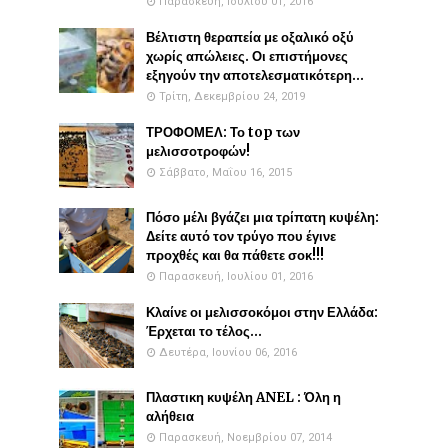
Παρασκευή, Ιουλίου 01, 2016
Βέλτιστη θεραπεία με οξαλικό οξύ
χωρίς απώλειες. Οι επιστήμονες
εξηγούν την αποτελεσματικότερη...
Τρίτη, Δεκεμβρίου 24, 2019
ΤΡΟΦΟΜΕΛ: Το top των
μελισσοτροφών!
Σάββατο, Μαΐου 16, 2015
Πόσο μέλι βγάζει μια τρίπατη κυψέλη:
Δείτε αυτό τον τρύγο που έγινε
προχθές και θα πάθετε σοκ!!!
Παρασκευή, Ιουλίου 01, 2016
Κλαίνε οι μελισσοκόμοι στην Ελλάδα:
Έρχεται το τέλος...
Δευτέρα, Ιουνίου 06, 2016
Πλαστικη κυψέλη ANEL : Όλη η
αλήθεια
Παρασκευή, Νοεμβρίου 07, 2014