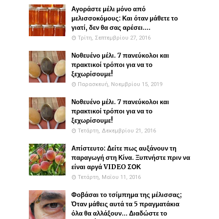
Αγοράστε μέλι μόνο από
μελισσοκόμους: Και όταν μάθετε το
γιατί, δεν θα σας αρέσει....
Τρίτη, Σεπτεμβρίου 27, 2016
Νοθευένο μέλι. 7 πανεύκολοι και
πρακτικοί τρόποι για να το
ξεχωρίσουμε!
Παρασκευή, Νοεμβρίου 15, 2019
Νοθευένο μέλι. 7 πανεύκολοι και
πρακτικοί τρόποι για να το
ξεχωρίσουμε!
Τετάρτη, Δεκεμβρίου 21, 2016
Απίστευτο: Δείτε πως αυξάνουν τη
παραγωγή στη Κίνα. Ξυπνήστε πριν να
είναι αργά VIDEO ΣΟΚ
Τετάρτη, Μαΐου 11, 2016
Φοβάσαι το τσίμπημα της μέλισσας;
Όταν μάθεις αυτά τα 5 πραγματάκια
όλα θα αλλάξουν... Διαδώστε το