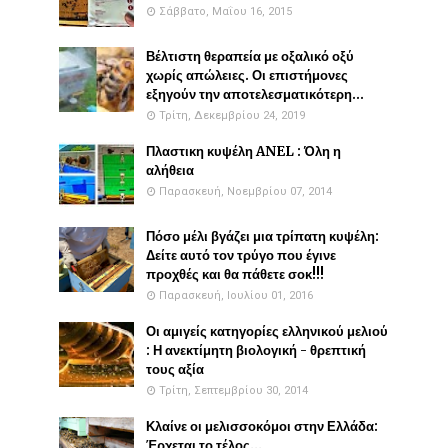
Σάββατο, Μαΐου 16, 2015
Βέλτιστη θεραπεία με οξαλικό οξύ
χωρίς απώλειες. Οι επιστήμονες
εξηγούν την αποτελεσματικότερη...
Τρίτη, Δεκεμβρίου 24, 2019
Πλαστικη κυψέλη ANEL : Όλη η
αλήθεια
Παρασκευή, Νοεμβρίου 07, 2014
Πόσο μέλι βγάζει μια τρίπατη κυψέλη:
Δείτε αυτό τον τρύγο που έγινε
προχθές και θα πάθετε σοκ!!!
Παρασκευή, Ιουλίου 01, 2016
Οι αμιγείς κατηγορίες ελληνικού μελιού
: Η ανεκτίμητη βιολογική - θρεπτική
τους αξία
Τρίτη, Σεπτεμβρίου 30, 2014
Κλαίνε οι μελισσοκόμοι στην Ελλάδα:
Έρχεται το τέλος...