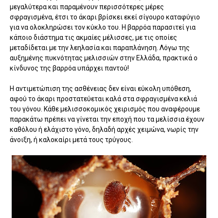
μεγαλύτερα και παραμένουν περισσότερες μέρες
σφραγισμένα, έτσι το άκαρι βρίσκει εκεί σίγουρο καταφύγιο
για να ολοκληρώσει τον κύκλο του. Η βαρρόα παρασιτεί για
κάποιο διάστημα τις ακμαίες μέλισσες, με τις οποίες
μεταδίδεται με την λεηλασία και παραπλάνηση. Λόγω της
αυξημένης πυκνότητας μελισσιών στην Ελλάδα, πρακτικά ο
κίνδυνος της βαρρόα υπάρχει παντού!
Η αντιμετώπιση της ασθένειας δεν είναι εύκολη υπόθεση,
αφού το άκαρι προστατεύεται καλά στα σφραγισμένα κελιά
του γόνου. Κάθε μελισσοκομικός χειρισμός που αναφέρουμε
παρακάτω πρέπει να γίνεται την εποχή που τα μελίσσια έχουν
καθόλου ή ελάχιστο γόνο, δηλαδή αρχές χειμώνα, νωρίς την
άνοιξη, ή καλοκαίρι μετά τους τρύγους.