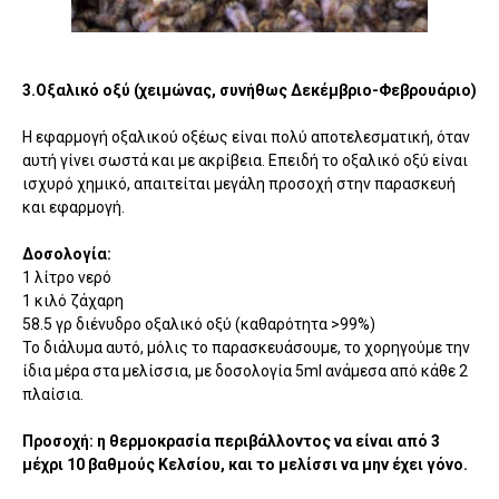
3.Οξαλικό οξύ (χειμώνας, συνήθως Δεκέμβριο-Φεβρουάριο)
Η εφαρμογή οξαλικού οξέως είναι πολύ αποτελεσματική, όταν
αυτή γίνει σωστά και με ακρίβεια. Επειδή το οξαλικό οξύ είναι
ισχυρό χημικό, απαιτείται μεγάλη προσοχή στην παρασκευή
και εφαρμογή.
Δοσολογία:
1 λίτρο νερό
1 κιλό ζάχαρη
58.5 γρ διένυδρο οξαλικό οξύ (καθαρότητα >99%)
Το διάλυμα αυτό, μόλις το παρασκευάσουμε, το χορηγούμε την
ίδια μέρα στα μελίσσια, με δοσολογία 5ml ανάμεσα από κάθε 2
πλαίσια.
Προσοχή: η θερμοκρασία περιβάλλοντος να είναι από 3
μέχρι 10 βαθμούς Κελσίου, και το μελίσσι να μην έχει γόνο.