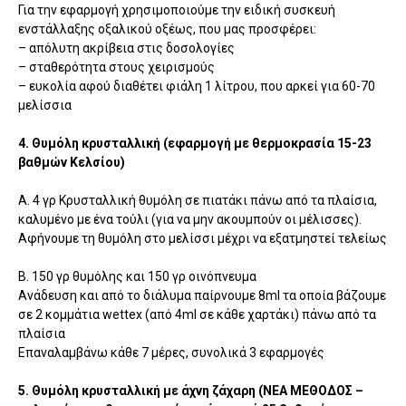
Για την εφαρμογή χρησιμοποιούμε την ειδική συσκευή
ενστάλλαξης οξαλικού οξέως, που μας προσφέρει:
– απόλυτη ακρίβεια στις δοσολογίες
– σταθερότητα στους χειρισμούς
– ευκολία αφού διαθέτει φιάλη 1 λίτρου, που αρκεί για 60-70
μελίσσια
4. Θυμόλη κρυσταλλική (εφαρμογή με θερμοκρασία 15-23
βαθμών Κελσίου)
Α. 4 γρ Κρυσταλλική θυμόλη σε πιατάκι πάνω από τα πλαίσια,
καλυμένο με ένα τούλι (για να μην ακουμπούν οι μέλισσες).
Αφήνουμε τη θυμόλη στο μελίσσι μέχρι να εξατμηστεί τελείως
Β. 150 γρ θυμόλης και 150 γρ οινόπνευμα
Ανάδευση και από το διάλυμα παίρνουμε 8ml τα οποία βάζουμε
σε 2 κομμάτια wettex (από 4ml σε κάθε χαρτάκι) πάνω από τα
πλαίσια
Επαναλαμβάνω κάθε 7 μέρες, συνολικά 3 εφαρμογές
5. Θυμόλη κρυσταλλική με άχνη ζάχαρη (ΝΕΑ ΜΕΘΟΔΟΣ –