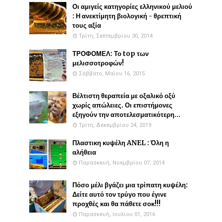
Οι αμιγείς κατηγορίες ελληνικού μελιού
: Η ανεκτίμητη βιολογική - θρεπτική
τους αξία
Τρίτη, Σεπτεμβρίου 30, 2014
ΤΡΟΦΟΜΕΛ: Το top των
μελισσοτροφών!
Σάββατο, Μαΐου 16, 2015
Βέλτιστη θεραπεία με οξαλικό οξύ
χωρίς απώλειες. Οι επιστήμονες
εξηγούν την αποτελεσματικότερη...
Τρίτη, Δεκεμβρίου 24, 2019
Πλαστικη κυψέλη ANEL : Όλη η
αλήθεια
Παρασκευή, Νοεμβρίου 07, 2014
Πόσο μέλι βγάζει μια τρίπατη κυψέλη:
Δείτε αυτό τον τρύγο που έγινε
προχθές και θα πάθετε σοκ!!!
Παρασκευή, Ιουλίου 01, 2016