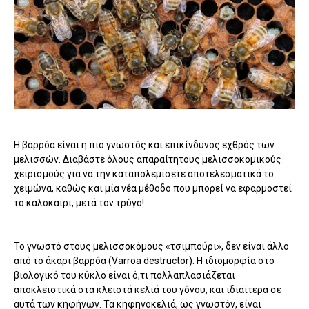
Η βαρρόα είναι η πιο γνωστός και επικίνδυνος εχθρός των
μελισσών. Διαβάστε όλους απαραίτητους μελισσοκομικούς
χειρισμούς για να την καταπολεμίσετε αποτελεσματικά το
χειμώνα, καθώς και μία νέα μέθοδο που μπορεί να εφαρμοστεί
το καλοκαίρι, μετά τον τρύγο!
Το γνωστό στους μελισσοκόμους «τσιμπούρι», δεν είναι άλλο
από το άκαρι βαρρόα (Varroa destructor). Η ιδιομορφία στο
βιολογικό του κύκλο είναι ό,τι πολλαπλασιάζεται
αποκλειστικά στα κλειστά κελιά του γόνου, και ιδιαίτερα σε
αυτά των κηφήνων. Τα κηφηνοκελιά, ως γνωστόν, είναι