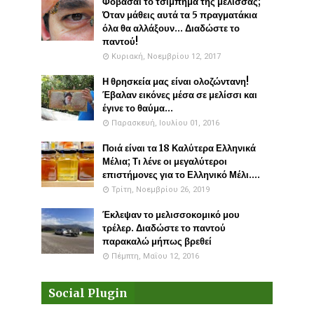
Φοβάσαι το τσίμπημα της μέλισσας;
Όταν μάθεις αυτά τα 5 πραγματάκια
όλα θα αλλάξουν... Διαδώστε το
παντού!
Κυριακή, Νοεμβρίου 12, 2017
Η θρησκεία μας είναι ολοζώντανη!
Έβαλαν εικόνες μέσα σε μελίσσι και
έγινε το θαύμα...
Παρασκευή, Ιουλίου 01, 2016
Ποιά είναι τα 18 Καλύτερα Ελληνικά
Μέλια; Τι λένε οι μεγαλύτεροι
επιστήμονες για το Ελληνικό Μέλι....
Τρίτη, Νοεμβρίου 26, 2019
Έκλεψαν το μελισσοκομικό μου
τρέλερ. Διαδώστε το παντού
παρακαλώ μήπως βρεθεί
Πέμπτη, Μαΐου 12, 2016
Social Plugin