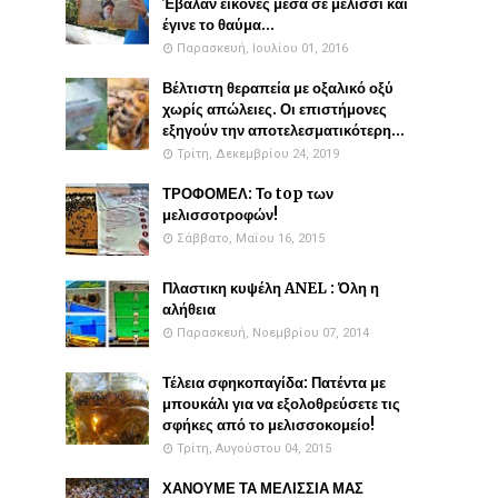
Έβαλαν εικόνες μέσα σε μελίσσι και
έγινε το θαύμα...
Παρασκευή, Ιουλίου 01, 2016
Βέλτιστη θεραπεία με οξαλικό οξύ
χωρίς απώλειες. Οι επιστήμονες
εξηγούν την αποτελεσματικότερη...
Τρίτη, Δεκεμβρίου 24, 2019
ΤΡΟΦΟΜΕΛ: Το top των
μελισσοτροφών!
Σάββατο, Μαΐου 16, 2015
Πλαστικη κυψέλη ANEL : Όλη η
αλήθεια
Παρασκευή, Νοεμβρίου 07, 2014
Τέλεια σφηκοπαγίδα: Πατέντα με
μπουκάλι για να εξολοθρεύσετε τις
σφήκες από το μελισσοκομείο!
Τρίτη, Αυγούστου 04, 2015
ΧΑΝΟΥΜΕ ΤΑ ΜΕΛΙΣΣΙΑ ΜΑΣ