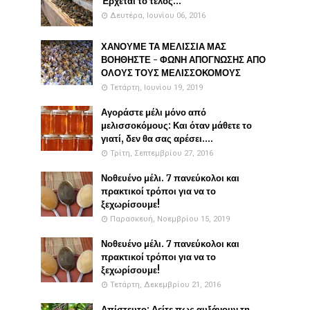
Έρχεται το τέλος...
Δευτέρα, Ιουνίου 06, 2016
ΧΑΝΟΥΜΕ ΤΑ ΜΕΛΙΣΣΙΑ ΜΑΣ
ΒΟΗΘΗΣΤΕ - ΦΩΝΗ ΑΠΟΓΝΩΣΗΣ ΑΠΟ
ΟΛΟΥΣ ΤΟΥΣ ΜΕΛΙΣΣΟΚΟΜΟΥΣ
Τετάρτη, Ιουνίου 19, 2019
Αγοράστε μέλι μόνο από
μελισσοκόμους: Και όταν μάθετε το
γιατί, δεν θα σας αρέσει....
Τρίτη, Σεπτεμβρίου 27, 2016
Νοθευένο μέλι. 7 πανεύκολοι και
πρακτικοί τρόποι για να το
ξεχωρίσουμε!
Παρασκευή, Νοεμβρίου 15, 2019
Νοθευένο μέλι. 7 πανεύκολοι και
πρακτικοί τρόποι για να το
ξεχωρίσουμε!
Τετάρτη, Δεκεμβρίου 21, 2016
Απίστευτο: Δείτε πως αυξάνουν τη