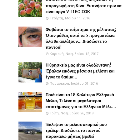
παραγωγή στη Κίνα. Ξυπνήστε πριν να
είναι αργά VIDEO ΣΟΚ
Τετάρτη, Μαΐου 11, 2016
Φοβάσαι το τσίμπημα της μέλισσας;
Όταν μάθεις αυτά τα 5 πραγματάκια
όλα θα αλλάξουν... Διαδώστε το
παντού!
Κυριακή, Νοεμβρίου 12, 2017
Η θρησκεία μας είναι ολοζώντανη!
Έβαλαν εικόνες μέσα σε μελίσσι και
έγινε το θαύμα...
Παρασκευή, Ιουλίου 01, 2016
Ποιά είναι τα 18 Καλύτερα Ελληνικά
Μέλια; Τι λένε οι μεγαλύτεροι
επιστήμονες για το Ελληνικό Μέλι....
Τρίτη, Νοεμβρίου 26, 2019
Έκλεψαν το μελισσοκομικό μου
τρέλερ. Διαδώστε το παντού
παρακαλώ μήπως βρεθεί