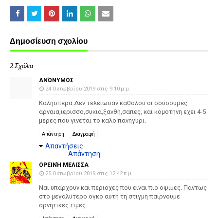
Δημοσίευση σχολίου
2 Σχόλια
ΑΝΏΝΥΜΟΣ
24 Οκτωβρίου 2019 στις 9:10 μ.μ.
Καλησπερα.Δεν τελειωσαν καθολου οι σουσουρες
αρναια,ιερισσο,συκια,ξανθη,σαπες, και κομοτηνη εχει 4-5
μερες που γινεται το καλο πανηγυρι.
Απάντηση
Διαγραφή
Απαντήσεις
Απάντηση
ΟΡΕΙΝΉ ΜΈΛΙΣΣΑ
25 Οκτωβρίου 2019 στις 12:42 π.μ.
Ναι υπαρχουν και περιοχες που ειναι πιο οψιμες. Παντως
στο μεγαλυτερο ογκο αυτη τη στιγμη παιρνουμε
αρνητικες τιμες