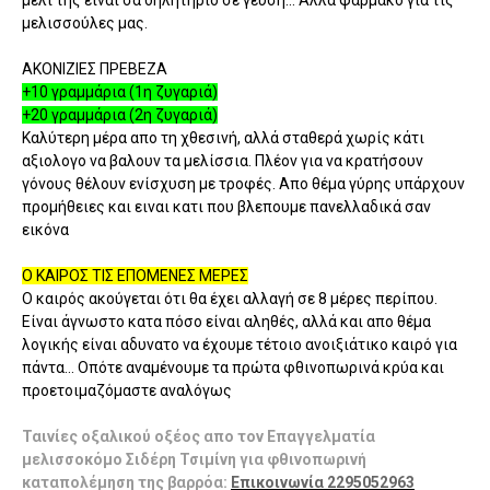
μέλι της είναι σα δηλήτήριο σε γεύση... Αλλά φάρμακο για τις
μελισσούλες μας.
ΑΚΟΝΙΖΙΕΣ ΠΡΕΒΕΖΑ
+10 γραμμάρια (1η ζυγαριά)
+20 γραμμάρια (2η ζυγαριά)
Καλύτερη μέρα απο τη χθεσινή, αλλά σταθερά χωρίς κάτι
αξιολογο να βαλουν τα μελίσσια. Πλέον για να κρατήσουν
γόνους θέλουν ενίσχυση με τροφές. Απο θέμα γύρης υπάρχουν
προμήθειες και ειναι κατι που βλεπουμε πανελλαδικά σαν
εικόνα
Ο ΚΑΙΡΟΣ ΤΙΣ ΕΠΟΜΕΝΕΣ ΜΕΡΕΣ
Ο καιρός ακούγεται ότι θα έχει αλλαγή σε 8 μέρες περίπου.
Είναι άγνωστο κατα πόσο είναι αληθές, αλλά και απο θέμα
λογικής είναι αδυνατο να έχουμε τέτοιο ανοιξιάτικο καιρό για
πάντα... Οπότε αναμένουμε τα πρώτα φθινοπωρινά κρύα και
προετοιμαζόμαστε αναλόγως
Ταινίες οξαλικού οξέος απο τον Επαγγελματία
μελισσοκόμο Σιδέρη Τσιμίνη για φθινοπωρινή
καταπολέμηση της βαρρόα:
Επικοινωνία 2295052963