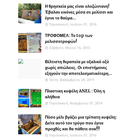
Η θρησκεία μας είναι ολοζώντανη!
Έβαλαν εικόνες μέσα σε μελίσσι και
έγινε το θαύμα...
Παρασκευή, Ιουλίου 01, 2016
ΤΡΟΦΟΜΕΛ: Το top των
μελισσοτροφών!
Σάββατο, Μαΐου 16, 2015
Βέλτιστη θεραπεία με οξαλικό οξύ
χωρίς απώλειες. Οι επιστήμονες
εξηγούν την αποτελεσματικότερη...
Τρίτη, Δεκεμβρίου 24, 2019
Πλαστικη κυψέλη ANEL : Όλη η
αλήθεια
Παρασκευή, Νοεμβρίου 07, 2014
Πόσο μέλι βγάζει μια τρίπατη κυψέλη:
Δείτε αυτό τον τρύγο που έγινε
προχθές και θα πάθετε σοκ!!!
Παρασκευή, Ιουλίου 01, 2016