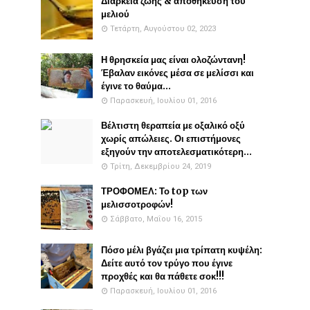
Διάρκεια ζωής & αποθήκευση του
μελιού
Τετάρτη, Αυγούστου 02, 2023
Η θρησκεία μας είναι ολοζώντανη!
Έβαλαν εικόνες μέσα σε μελίσσι και
έγινε το θαύμα...
Παρασκευή, Ιουλίου 01, 2016
Βέλτιστη θεραπεία με οξαλικό οξύ
χωρίς απώλειες. Οι επιστήμονες
εξηγούν την αποτελεσματικότερη...
Τρίτη, Δεκεμβρίου 24, 2019
ΤΡΟΦΟΜΕΛ: Το top των
μελισσοτροφών!
Σάββατο, Μαΐου 16, 2015
Πόσο μέλι βγάζει μια τρίπατη κυψέλη:
Δείτε αυτό τον τρύγο που έγινε
προχθές και θα πάθετε σοκ!!!
Παρασκευή, Ιουλίου 01, 2016