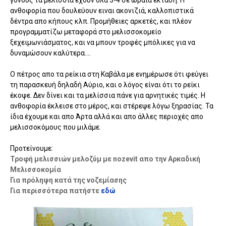
γόνους τα μελίσσια έχουν όλα 3-4 σε ωραία έκταση. Η
ανθοφορία που δουλεύουν ειναι ακονιζιά, καλλοπιστικά
δέντρα απο κήπους κλπ. Προμήθειες αρκετές, και πλέον
προγραμματίζω μεταφορά στο μελισσοκομείο
ξεχειμωνιάσματος, και να μπουν τροφές μπόλικες για να
δυναμώσουν καλύτερα....
Ο πέτρος απο τα ρείκια στη Καβάλα με ενημέρωσε ότι φεύγει
τη παρασκευή δηλαδή Αύριο, και ο λόγος είναι ότι το ρείκι
έκοψε. Δεν δίνει και τα μελίσσια πάνε για αρνητικές τιμές. Η
ανθοφορία έκλεισε στο μέρος, και στέρεψε λόγω ξηρασίας. Τα
ίδια έχουμε και απο Άρτα αλλά και απο άλλες περιοχές απο
μελισσοκόμους που μιλάμε.
Προτείνουμε:
Τροφή μελισσιών μελοζύμ με nozevit απο την Αρκαδική
Μελισσοκομία
Για πρόληψη κατά της νοζεμίασης
Για περισσότερα πατήστε
εδώ