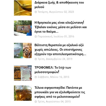
Διάρκεια ζωής & αποθήκευση του
μελιού
Τετάρτη, Αυγούστου 02, 2023
Η θρησκεία μας είναι ολοζώντανη!
Έβαλαν εικόνες μέσα σε μελίσσι και
έγινε το θαύμα...
Παρασκευή, Ιουλίου 01, 2016
Βέλτιστη θεραπεία με οξαλικό οξύ
χωρίς απώλειες. Οι επιστήμονες
εξηγούν την αποτελεσματικότερη...
Τρίτη, Δεκεμβρίου 24, 2019
ΤΡΟΦΟΜΕΛ: Το top των
μελισσοτροφών!
Σάββατο, Μαΐου 16, 2015
Τέλεια σφηκοπαγίδα: Πατέντα με
μπουκάλι για να εξολοθρεύσετε τις
σφήκες από το μελισσοκομείο!
Τρίτη, Αυγούστου 04, 2015