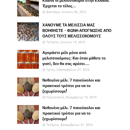
Κλαίνε οι μελισσοκόμοι στην Ελλάδα:
Έρχεται το τέλος...
Δευτέρα, Ιουνίου 06, 2016
ΧΑΝΟΥΜΕ ΤΑ ΜΕΛΙΣΣΙΑ ΜΑΣ
ΒΟΗΘΗΣΤΕ - ΦΩΝΗ ΑΠΟΓΝΩΣΗΣ ΑΠΟ
ΟΛΟΥΣ ΤΟΥΣ ΜΕΛΙΣΣΟΚΟΜΟΥΣ
Τετάρτη, Ιουνίου 19, 2019
Αγοράστε μέλι μόνο από
μελισσοκόμους: Και όταν μάθετε το
γιατί, δεν θα σας αρέσει....
Τρίτη, Σεπτεμβρίου 27, 2016
Νοθευένο μέλι. 7 πανεύκολοι και
πρακτικοί τρόποι για να το
ξεχωρίσουμε!
Παρασκευή, Νοεμβρίου 15, 2019
Νοθευένο μέλι. 7 πανεύκολοι και
πρακτικοί τρόποι για να το
ξεχωρίσουμε!
Τετάρτη, Δεκεμβρίου 21, 2016