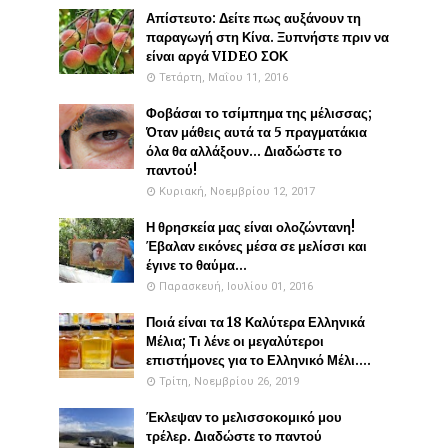
Απίστευτο: Δείτε πως αυξάνουν τη
παραγωγή στη Κίνα. Ξυπνήστε πριν να
είναι αργά VIDEO ΣΟΚ
Τετάρτη, Μαΐου 11, 2016
Φοβάσαι το τσίμπημα της μέλισσας;
Όταν μάθεις αυτά τα 5 πραγματάκια
όλα θα αλλάξουν... Διαδώστε το
παντού!
Κυριακή, Νοεμβρίου 12, 2017
Η θρησκεία μας είναι ολοζώντανη!
Έβαλαν εικόνες μέσα σε μελίσσι και
έγινε το θαύμα...
Παρασκευή, Ιουλίου 01, 2016
Ποιά είναι τα 18 Καλύτερα Ελληνικά
Μέλια; Τι λένε οι μεγαλύτεροι
επιστήμονες για το Ελληνικό Μέλι....
Τρίτη, Νοεμβρίου 26, 2019
Έκλεψαν το μελισσοκομικό μου
τρέλερ. Διαδώστε το παντού