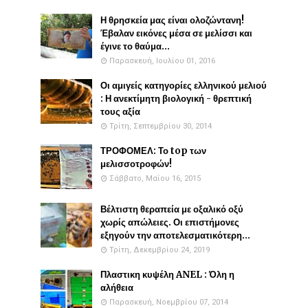
Η θρησκεία μας είναι ολοζώντανη!
Έβαλαν εικόνες μέσα σε μελίσσι και
έγινε το θαύμα...
Παρασκευή, Ιουλίου 01, 2016
Οι αμιγείς κατηγορίες ελληνικού μελιού
: Η ανεκτίμητη βιολογική - θρεπτική
τους αξία
Τρίτη, Σεπτεμβρίου 30, 2014
ΤΡΟΦΟΜΕΛ: Το top των
μελισσοτροφών!
Σάββατο, Μαΐου 16, 2015
Βέλτιστη θεραπεία με οξαλικό οξύ
χωρίς απώλειες. Οι επιστήμονες
εξηγούν την αποτελεσματικότερη...
Τρίτη, Δεκεμβρίου 24, 2019
Πλαστικη κυψέλη ANEL : Όλη η
αλήθεια
Παρασκευή, Νοεμβρίου 07, 2014