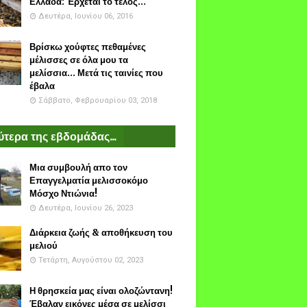
Ελλάδα: Έρχεται το τέλος...
Δευτέρα, Ιουνίου 06, 2016
Βρίσκω χούφτες πεθαμένες
μέλισσες σε όλα μου τα
μελίσσια... Μετά τις ταινίες που
έβαλα
Σάββατο, Φεβρουαρίου 03, 2018
τερα της εβδομάδας...
Μια συμβουλή απο τον
Επαγγελματία μελισσοκόμο
Μόσχο Ντιώνια!
Δευτέρα, Ιουνίου 26, 2023
Διάρκεια ζωής & αποθήκευση του
μελιού
Τετάρτη, Αυγούστου 02, 2023
Η θρησκεία μας είναι ολοζώντανη!
Έβαλαν εικόνες μέσα σε μελίσσι