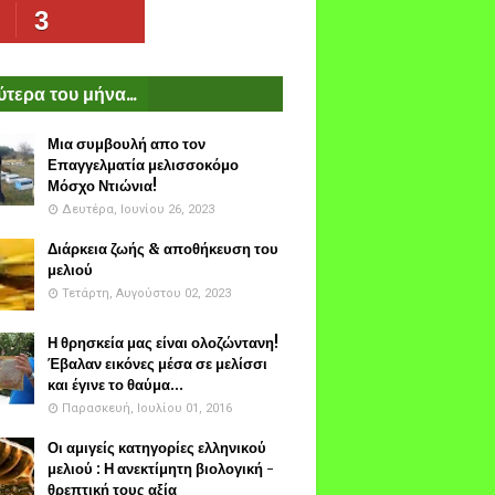
3
τερα του μήνα...
Μια συμβουλή απο τον
Επαγγελματία μελισσοκόμο
Μόσχο Ντιώνια!
Δευτέρα, Ιουνίου 26, 2023
Διάρκεια ζωής & αποθήκευση του
μελιού
Τετάρτη, Αυγούστου 02, 2023
Η θρησκεία μας είναι ολοζώντανη!
Έβαλαν εικόνες μέσα σε μελίσσι
και έγινε το θαύμα...
Παρασκευή, Ιουλίου 01, 2016
Οι αμιγείς κατηγορίες ελληνικού
μελιού : Η ανεκτίμητη βιολογική -
θρεπτική τους αξία