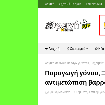
Αρχική
Σχετικά με εμάς
Επικοινωνία
❤ Αρχική
☝ Χειρισμοί
❂ Νέα
Αρχική σελίδα
Παραγωγή γόνου, Ξεχειμώνια
Παραγωγή γόνου, Ξ
αντιμετώπιση βαρρό
Ορεινή Μέλισσα
Σάββατο, Σεπτεμβρίου