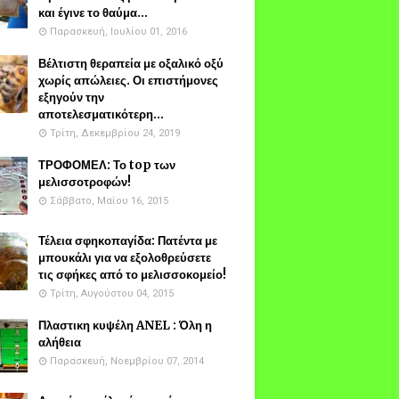
και έγινε το θαύμα...
Παρασκευή, Ιουλίου 01, 2016
Βέλτιστη θεραπεία με οξαλικό οξύ
χωρίς απώλειες. Οι επιστήμονες
εξηγούν την
αποτελεσματικότερη...
Τρίτη, Δεκεμβρίου 24, 2019
ΤΡΟΦΟΜΕΛ: Το top των
μελισσοτροφών!
Σάββατο, Μαΐου 16, 2015
Τέλεια σφηκοπαγίδα: Πατέντα με
μπουκάλι για να εξολοθρεύσετε
τις σφήκες από το μελισσοκομείο!
Τρίτη, Αυγούστου 04, 2015
Πλαστικη κυψέλη ANEL : Όλη η
αλήθεια
Παρασκευή, Νοεμβρίου 07, 2014