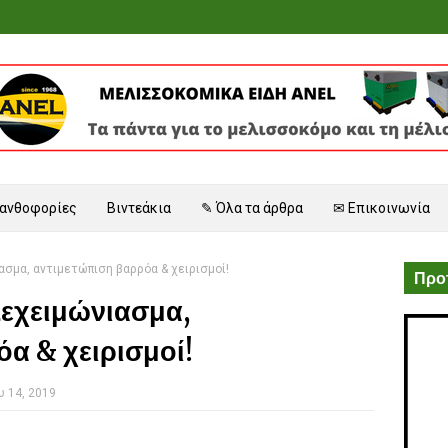
 ανθοφορίες
Βιντεάκια
✎ Όλα τα άρθρα
✉ Επικοινωνία
σμα, αντιμετώπιση βαρρόα & χειρισμοί!
Προτ
εχειμώνιασμα,
α & χειρισμοί!
 14, 2019