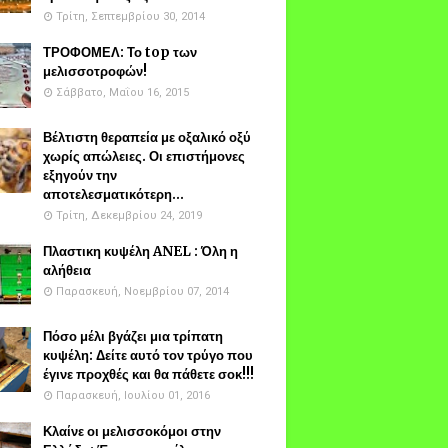
Τρίτη, Σεπτεμβρίου 30, 2014
ΤΡΟΦΟΜΕΛ: Το top των
μελισσοτροφών!
Σάββατο, Μαΐου 16, 2015
Βέλτιστη θεραπεία με οξαλικό οξύ
χωρίς απώλειες. Οι επιστήμονες
εξηγούν την
αποτελεσματικότερη...
Τρίτη, Δεκεμβρίου 24, 2019
Πλαστικη κυψέλη ANEL : Όλη η
αλήθεια
Παρασκευή, Νοεμβρίου 07, 2014
Πόσο μέλι βγάζει μια τρίπατη
κυψέλη: Δείτε αυτό τον τρύγο που
έγινε προχθές και θα πάθετε σοκ!!!
Παρασκευή, Ιουλίου 01, 2016
Κλαίνε οι μελισσοκόμοι στην