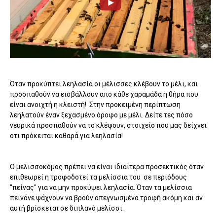
Όταν προκύπτει λεηλασία οι μέλισσες κλέβουν το μέλι, και
προσπαθούν να εισβάλλουν απο κάθε χαραμάδα η θήρα που
είναι ανοιχτή η κλειστή! Στην προκειμένη περίπτωση
λεηλατούν έναν ξεχασμένο όροφο με μέλι. Δείτε τες πόσο
νευρικά προσπαθούν να το κλέψουν, στοιχείο που μας δείχνει
οτι πρόκειται καθαρά για λεηλασία!
Ο μελισσοκόμος πρέπει να είναι ιδιαίτερα προσεκτικός όταν
επιθεωρεί η τροφοδοτεί τα μελίσσια του σε περιόδους
"πείνας" για να μην προκύψει λεηλασία. Όταν τα μελίσσια
πεινάνε ψάχνουν να βρούν απεγνωσμένα τροφή ακόμη και αν
αυτή βρίσκεται σε διπλανό μελίσσι.