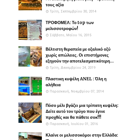
τους αξία
Τρίτη, Σεπτεμβρίου 30, 2014
ΤΡΟΦΟΜΕΛ: Το top των
μελισσοτροφών!
Σάββατο, Μαΐου 16, 2015
Βέλτιστη θεραπεία με οξαλικό οξύ
χωρίς απώλειες. Οι επιστήμονες
εξηγούν την αποτελεσματικότερη...
Τρίτη, Δεκεμβρίου 24, 2019
Πλαστικη κυψέλη ANEL : Όλη η
αλήθεια
Παρασκευή, Νοεμβρίου 07, 2014
Πόσο μέλι βγάζει μια τρίπατη κυψέλη:
Δείτε αυτό τον τρύγο που έγινε
προχθές και θα πάθετε σοκ!!!
Παρασκευή, Ιουλίου 01, 2016
Κλαίνε οι μελισσοκόμοι στην Ελλάδα: