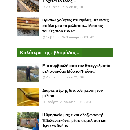
Έρχεται το τέλος...
Δευτέρα, Ιουνίου 06, 2016
Βρίσκω χούφτες πεθαμένες μέλισσες
σε όλα μου τα μελίσσια... Μετά τις
ταινίες που έβαλα
Σάββατο, Φεβρουαρίου 03, 2018
Καλύτερα της εβδομάδας...
Μια συμβουλή απο τον Επαγγελματία
μελισσοκόμο Μόσχο Ντιώνια!
Δευτέρα, Ιουνίου 26, 2023
Διάρκεια ζωής & αποθήκευση του
μελιού
Τετάρτη, Αυγούστου 02, 2023
Η θρησκεία μας είναι ολοζώντανη!
Έβαλαν εικόνες μέσα σε μελίσσι και
έγινε το θαύμα...