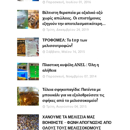
Παρασκευή, Ιουλίου 01, 2016
Βέλτιστη θεραπεία με οξαλικό οξύ
χωρίς απώλειες. Οι επιστήμονες
εξηγούν την αποτελεσματικότερη...
Τρίτη, Δεκεμβρίου 24, 2019
ΤΡΟΦΟΜΕΛ: Το top των
μελισσοτροφών!
Σάββατο, Μαΐου 16, 2015
Πλαστικη κυψέλη ANEL : Όλη η
αλήθεια
Παρασκευή, Νοεμβρίου 07, 2014
Τέλεια σφηκοπαγίδα: Πατέντα με
μπουκάλι για να εξολοθρεύσετε τις
σφήκες από το μελισσοκομείο!
Τρίτη, Αυγούστου 04, 2015
ΧΑΝΟΥΜΕ ΤΑ ΜΕΛΙΣΣΙΑ ΜΑΣ
ΒΟΗΘΗΣΤΕ - ΦΩΝΗ ΑΠΟΓΝΩΣΗΣ ΑΠΟ
ΟΛΟΥΣ ΤΟΥΣ ΜΕΛΙΣΣΟΚΟΜΟΥΣ