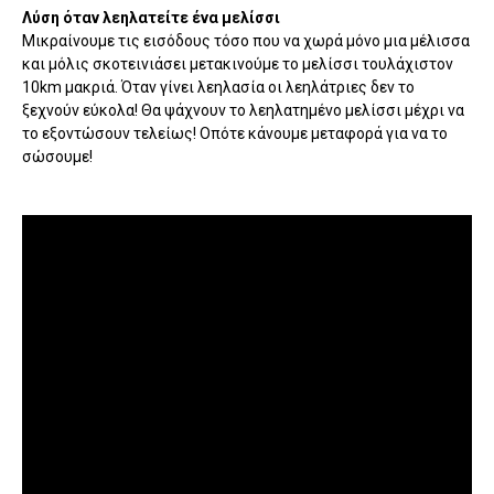
Λύση όταν λεηλατείτε ένα μελίσσι
Μικραίνουμε τις εισόδους τόσο που να χωρά μόνο μια μέλισσα
και μόλις σκοτεινιάσει μετακινούμε το μελίσσι τουλάχιστον
10km μακριά. Όταν γίνει λεηλασία οι λεηλάτριες δεν το
ξεχνούν εύκολα! Θα ψάχνουν το λεηλατημένο μελίσσι μέχρι να
το εξοντώσουν τελείως! Οπότε κάνουμε μεταφορά για να το
σώσουμε!