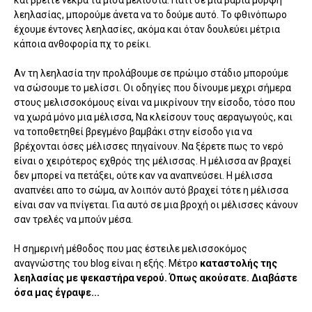
και βρείτε νεκρά τα μισά μελίσσια. Γιατί σε μια βαριά μορφή
λεηλασίας, μπορούμε άνετα να το δούμε αυτό. Το φθινόπωρο
έχουμε έντονες λεηλασίες, ακόμα και όταν δουλεύει μέτρια
κάποια ανθοφορία πχ το ρείκι.
Αν τη λεηλασία την προλάβουμε σε πρώιμο στάδιο μπορούμε
να σώσουμε το μελίσσι. Οι οδηγίες που δίνουμε μεχρι σήμερα
στους μελισσοκόμους είναι να μικρίνουν την είσοδο, τόσο που
να χωρά μόνο μια μέλισσα, Να κλείσουν τους αεραγωγούς, και
να τοποθετηθεί βρεγμένο βαμβάκι στην είσοδο για να
βρέχονται όσες μέλισσες πηγαίνουν. Να ξέρετε πως το νερό
είναι ο χειρότερος εχθρός της μέλισσας. Η μέλισσα αν βραχεί
δεν μπορεί να πετάξει, ούτε καν να αναπνεύσει. Η μέλισσα
αναπνέει απο το σώμα, αν λοιπόν αυτό βραχεί τότε η μέλισσα
είναι σαν να πνίγεται. Για αυτό σε μια βροχή οι μέλισσες κάνουν
σαν τρελές να μπούν μέσα.
Η σημερινή μέθοδος που μας έστειλε μελισσοκόμος
αναγνώστης του blog είναι η εξής. Μέτρο
καταστολής της
λεηλασίας με ψεκαστήρα νερού. Όπως ακούσατε. Διαβάστε
όσα μας έγραψε...