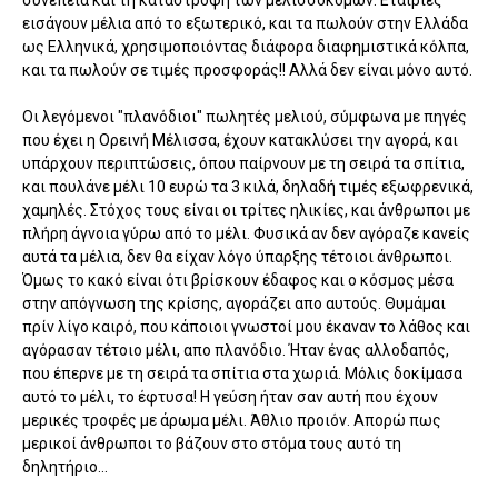
συνέπεια και τη καταστροφή των μελισσοκόμων. Εταιρίες
εισάγουν μέλια από το εξωτερικό, και τα πωλούν στην Ελλάδα
ως Ελληνικά, χρησιμοποιόντας διάφορα διαφημιστικά κόλπα,
και τα πωλούν σε τιμές προσφοράς!! Αλλά δεν είναι μόνο αυτό.
Οι λεγόμενοι "πλανόδιοι" πωλητές μελιού, σύμφωνα με πηγές
που έχει η Ορεινή Μέλισσα, έχουν κατακλύσει την αγορά, και
υπάρχουν περιπτώσεις, όπου παίρνουν με τη σειρά τα σπίτια,
και πουλάνε μέλι 10 ευρώ τα 3 κιλά, δηλαδή τιμές εξωφρενικά,
χαμηλές. Στόχος τους είναι οι τρίτες ηλικίες, και άνθρωποι με
πλήρη άγνοια γύρω από το μέλι. Φυσικά αν δεν αγόραζε κανείς
αυτά τα μέλια, δεν θα είχαν λόγο ύπαρξης τέτοιοι άνθρωποι.
Όμως το κακό είναι ότι βρίσκουν έδαφος και ο κόσμος μέσα
στην απόγνωση της κρίσης, αγοράζει απο αυτούς. Θυμάμαι
πρίν λίγο καιρό, που κάποιοι γνωστοί μου έκαναν το λάθος και
αγόρασαν τέτοιο μέλι, απο πλανόδιο. Ήταν ένας αλλοδαπός,
που έπερνε με τη σειρά τα σπίτια στα χωριά. Μόλις δοκίμασα
αυτό το μέλι, το έφτυσα! Η γεύση ήταν σαν αυτή που έχουν
μερικές τροφές με άρωμα μέλι. Άθλιο προιόν. Απορώ πως
μερικοί άνθρωποι το βάζουν στο στόμα τους αυτό τη
δηλητήριο...