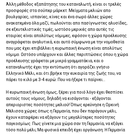
Άλλη μέθοδος εξαπάτησης του καταναλωτή, είναι οι τρελές
προσφορές στα σούπερ μάρκετ. Μείγματα μελιών απο
βουλγαρίες, ισπανίες, κίνες και ένα σωρό άλλες χώρες
ανακατεμένα όλα μαζί, πωλούνται απο πασίγνωστες αλυσίδες,
σε εξευτελιστικές τιμές, ωστόσο μερικές απο αυτές τις
εταιρίες είναι απολύτως νόμιμες, εφόσον η χώρα προέλευσης
αναγράφεται αναλυτικά, και αυτό σύμφωνα με την νομοθεσία
που μας έχει επιβάλλει η ευρωπαική ένωση είναι απολύτως
νόμιμο. Ωστόσο υπάρχουν και άλλες περιπτώσεις όπου η χώρα
προέλευσης γράφεται με μικρά γραμματάκια, και ο
καταναλωτής έχει την εντύπωση ότι αγοράζει γνήσιο
Ελληνικό Μέλι, και ότι βρήκε την ευκαιρία της ζωής του, να
πάρει το κιλό με 3-4 ευρώ. Που να ήξερε τι παίρνει...
Η ευρωπαική ένωση όμως, ξέρει για ποιό λόγο έχει θεσπίσει
αυτούς τους νόμους, δηλαδή να εισάγονται - εξάγονται
απεριοριστες ποσότητες μελιού! Όπως ερεύνησε η Ορεινή
Μέλισσα χώρες όπως η Γερμανία, που δεν παράγουν μέλι,
έχουν καταφέρει να εξάγουν τις μεγαλύτερες ποσότητες
παγκοσμίως. Πως γίνετε μια χώρα σαν τη Γερμανία, να εξάγει
τόσο πολύ μέλι; Μα φυσικά επειδή έχει οργάνωση. Η Γερμανία