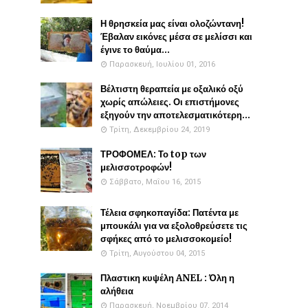
Η θρησκεία μας είναι ολοζώντανη!
Έβαλαν εικόνες μέσα σε μελίσσι και
έγινε το θαύμα...
Παρασκευή, Ιουλίου 01, 2016
Βέλτιστη θεραπεία με οξαλικό οξύ
χωρίς απώλειες. Οι επιστήμονες
εξηγούν την αποτελεσματικότερη...
Τρίτη, Δεκεμβρίου 24, 2019
ΤΡΟΦΟΜΕΛ: Το top των
μελισσοτροφών!
Σάββατο, Μαΐου 16, 2015
Τέλεια σφηκοπαγίδα: Πατέντα με
μπουκάλι για να εξολοθρεύσετε τις
σφήκες από το μελισσοκομείο!
Τρίτη, Αυγούστου 04, 2015
Πλαστικη κυψέλη ANEL : Όλη η
αλήθεια
Παρασκευή, Νοεμβρίου 07, 2014