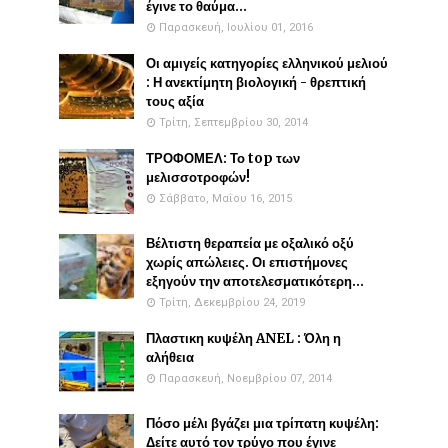
έγινε το θαύμα...
Παρασκευή, Ιουλίου 01, 2016
Οι αμιγείς κατηγορίες ελληνικού μελιού
: Η ανεκτίμητη βιολογική - θρεπτική
τους αξία
Τρίτη, Σεπτεμβρίου 30, 2014
ΤΡΟΦΟΜΕΛ: Το top των
μελισσοτροφών!
Σάββατο, Μαΐου 16, 2015
Βέλτιστη θεραπεία με οξαλικό οξύ
χωρίς απώλειες. Οι επιστήμονες
εξηγούν την αποτελεσματικότερη...
Τρίτη, Δεκεμβρίου 24, 2019
Πλαστικη κυψέλη ANEL : Όλη η
αλήθεια
Παρασκευή, Νοεμβρίου 07, 2014
Πόσο μέλι βγάζει μια τρίπατη κυψέλη:
Δείτε αυτό τον τρύγο που έγινε