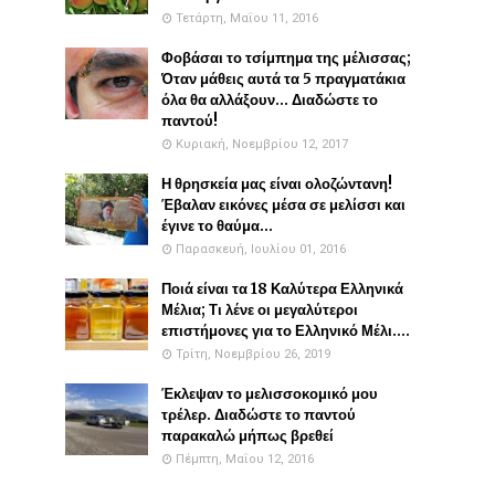
Τετάρτη, Μαΐου 11, 2016
Φοβάσαι το τσίμπημα της μέλισσας;
Όταν μάθεις αυτά τα 5 πραγματάκια
όλα θα αλλάξουν... Διαδώστε το
παντού!
Κυριακή, Νοεμβρίου 12, 2017
Η θρησκεία μας είναι ολοζώντανη!
Έβαλαν εικόνες μέσα σε μελίσσι και
έγινε το θαύμα...
Παρασκευή, Ιουλίου 01, 2016
Ποιά είναι τα 18 Καλύτερα Ελληνικά
Μέλια; Τι λένε οι μεγαλύτεροι
επιστήμονες για το Ελληνικό Μέλι....
Τρίτη, Νοεμβρίου 26, 2019
Έκλεψαν το μελισσοκομικό μου
τρέλερ. Διαδώστε το παντού
παρακαλώ μήπως βρεθεί
Πέμπτη, Μαΐου 12, 2016