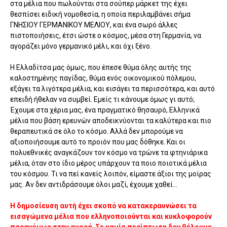
στα μέλια που πωλούνται στα σούπερ μάρκετ της έχει
θεσπίσει ειδική νομοθεσία, η οποία περιλαμβάνει σήμα
ΓΝΗΣΙΟΥ ΓΕΡΜΑΝΙΚΟΥ ΜΕΛΙΟΥ, και ένα σωρό άλλες
πιστοποιήσεις, έτσι ώστε ο κόσμος, μέσα στη Γερμανία, να
αγοράζει μόνο γερμανικό μέλι, και όχι ξένο.
Η Ελλαδίτσα μας όμως, που έπεσε θύμα όλης αυτής της
καλοστημένης παγίδας, θύμα ενός οικονομικού πόλεμου,
εξάγει τα λιγότερα μέλια, και εισάγει τα περισσότερα, και αυτό
επειδή ήθελαν να συμβεί. Εμείς τι κάνουμε όμως γι αυτό;
Έχουμε στα χέρια μας, ένα πραγματικό θησαυρό, Ελληνικά
μέλια που βάση ερευνών αποδεικνύονται τα καλύτερα και πιο
θεραπευτικά σε όλο το κόσμο. Αλλά δεν μπορούμε να
αξιοποιήσουμε αυτό το προιόν που μας δόθηκε. Και οι
πολυεθνικές αναγκάζουν τον κόσμο να τρώνε τα φτηνιάρικα
μέλια, όταν στο ίδιο μέρος υπάρχουν τα ποιο ποιοτικά μέλια
του κόσμου. Τι να πεί κανείς λοιπόν, είμαστε άξιοι της μοίρας
μας. Αν δεν αντιδράσουμε όλοι μαζί, έχουμε χαθεί...
Η δημοσίευση αυτή έχει σκοπό να κατακεραυνώσει τα
εισαγώμενα μέλια που ελληνοποιούνται και κυκλοφορούν