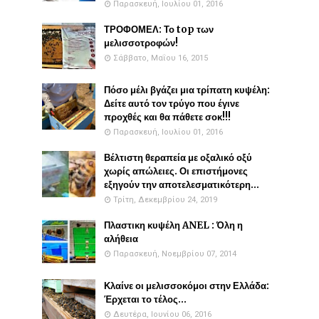
Παρασκευή, Ιουλίου 01, 2016
ΤΡΟΦΟΜΕΛ: Το top των
μελισσοτροφών!
Σάββατο, Μαΐου 16, 2015
Πόσο μέλι βγάζει μια τρίπατη κυψέλη:
Δείτε αυτό τον τρύγο που έγινε
προχθές και θα πάθετε σοκ!!!
Παρασκευή, Ιουλίου 01, 2016
Βέλτιστη θεραπεία με οξαλικό οξύ
χωρίς απώλειες. Οι επιστήμονες
εξηγούν την αποτελεσματικότερη...
Τρίτη, Δεκεμβρίου 24, 2019
Πλαστικη κυψέλη ANEL : Όλη η
αλήθεια
Παρασκευή, Νοεμβρίου 07, 2014
Κλαίνε οι μελισσοκόμοι στην Ελλάδα:
Έρχεται το τέλος...
Δευτέρα, Ιουνίου 06, 2016