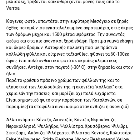
μέλισσες, τρίβονται καικαθαρίζονται μόνες τους απο το
Varroa.
Ιθαγενές φυτό , απαντάται στην ευρύτερη Μεσόγειο σε ξηρές
όχθες ποταμών ,σε εγκαταλελειμμένα αγροτεμάχια, στις άκρες
των δρόμων μέχρι και 1500 μέτρα υψόμετρο. Την συναντάς
ακόμα και στα πιο άγονα και ξηρά εδάφη. Προτιμά γυμνά εδάφη
και άκρες δρόμων. Αυτοφυής πολυετή πόα με πράσινα
κολλώδη φύλλα και κίτρινες ταξιανθίες, φθάνει τα 60-100εκ
ύψος. ίναι πολύ ανθεκτικό φυτό σε ακραίες κλιματικές
συνθήκες. Αντέχει στον παγετό (-30° C), στην ξηρασία και στον
ήλιο.
Παρά το φρέσκο πράσινο χρώμα των φύλλων της και το
ελκυστικό των λουλουδιών της, η ακονιζιά ‘’κολλάει’’ στα
χέρια εάν την πιάσεις και μυρίζει όχι πολύ ευχάριστα.
Είναι σημαντικό φυτό στην παράδοση των Καταλανών, σε
παροιμίες(τα σταφύλια είναι ώριμα όταν ανθίζει η ακονιζιά).
Άλλα ονόματα: Κόνυζα, Ακονυζία, Κόνυζο, Νεροκόνυζο,
Νεροκολλησιά, Ψυλλήθρα, Ψυλλίστρα, Χρυσόβεργα. Ψιλίθρι,
Σκοτζάρι, Ακόνιζα, Ψιλόχορτο, Ψιλίστρα, Κονισός, Κολυτσάρι
False Yellowhead, Sticky Fleabane, Woody Fleabaneand Yellow