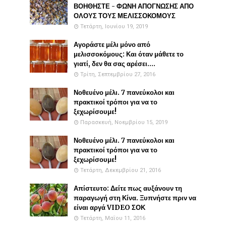
ΒΟΗΘΗΣΤΕ - ΦΩΝΗ ΑΠΟΓΝΩΣΗΣ ΑΠΟ
ΟΛΟΥΣ ΤΟΥΣ ΜΕΛΙΣΣΟΚΟΜΟΥΣ
Τετάρτη, Ιουνίου 19, 2019
Αγοράστε μέλι μόνο από
μελισσοκόμους: Και όταν μάθετε το
γιατί, δεν θα σας αρέσει....
Τρίτη, Σεπτεμβρίου 27, 2016
Νοθευένο μέλι. 7 πανεύκολοι και
πρακτικοί τρόποι για να το
ξεχωρίσουμε!
Παρασκευή, Νοεμβρίου 15, 2019
Νοθευένο μέλι. 7 πανεύκολοι και
πρακτικοί τρόποι για να το
ξεχωρίσουμε!
Τετάρτη, Δεκεμβρίου 21, 2016
Απίστευτο: Δείτε πως αυξάνουν τη
παραγωγή στη Κίνα. Ξυπνήστε πριν να
είναι αργά VIDEO ΣΟΚ
Τετάρτη, Μαΐου 11, 2016