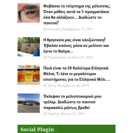
Φοβάσαι το τσίμπημα της μέλισσας;
Όταν μάθεις αυτά τα 5 πραγματάκια
όλα θα αλλάξουν... Διαδώστε το
παντού!
Κυριακή, Νοεμβρίου 12, 2017
Η θρησκεία μας είναι ολοζώντανη!
Έβαλαν εικόνες μέσα σε μελίσσι και
έγινε το θαύμα...
Παρασκευή, Ιουλίου 01, 2016
Ποιά είναι τα 18 Καλύτερα Ελληνικά
Μέλια; Τι λένε οι μεγαλύτεροι
επιστήμονες για το Ελληνικό Μέλι....
Τρίτη, Νοεμβρίου 26, 2019
Έκλεψαν το μελισσοκομικό μου
τρέλερ. Διαδώστε το παντού
παρακαλώ μήπως βρεθεί
Πέμπτη, Μαΐου 12, 2016
Social Plugin