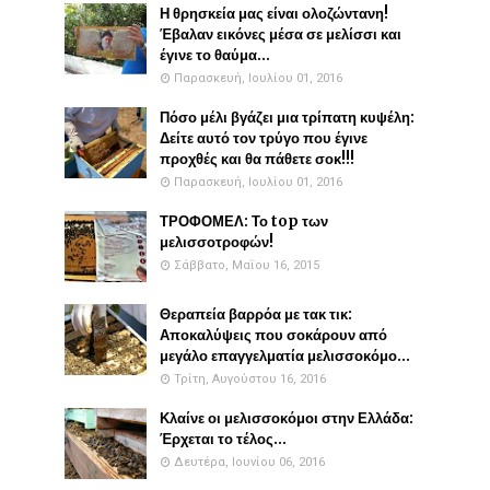
Η θρησκεία μας είναι ολοζώντανη!
Έβαλαν εικόνες μέσα σε μελίσσι και
έγινε το θαύμα...
Παρασκευή, Ιουλίου 01, 2016
Πόσο μέλι βγάζει μια τρίπατη κυψέλη:
Δείτε αυτό τον τρύγο που έγινε
προχθές και θα πάθετε σοκ!!!
Παρασκευή, Ιουλίου 01, 2016
ΤΡΟΦΟΜΕΛ: Το top των
μελισσοτροφών!
Σάββατο, Μαΐου 16, 2015
Θεραπεία βαρρόα με τακ τικ:
Αποκαλύψεις που σοκάρουν από
μεγάλο επαγγελματία μελισσοκόμο...
Τρίτη, Αυγούστου 16, 2016
Κλαίνε οι μελισσοκόμοι στην Ελλάδα:
Έρχεται το τέλος...
Δευτέρα, Ιουνίου 06, 2016