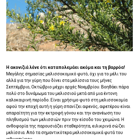
Η ακονιζιά λένε ότι καταπολεμάει ακόμα και τη βαρρόα!
Μεγάλης σημασίας μελισσοκομικό φυτό, όχι για το μέλι του
αλλά για την γύρη που δίνει στα μελίσσια τους μήνες
Σεπτέμβριο, Οκτώβριο μέχρι αρχές Νοεμβρίου. Βοηθάει πάρα
πολύ στο δυνάμωμα του μελισσιού μετά από μια έντονη
καλοκαιρινή περίοδο. Είναι χρήσιμο φυτό στη μελισσοκομία
αφού την εποχή αυτή η γύρη σπανίζει αφενός, αφετέρου είναι
απαραίτητη για την εκτροφή γόνου και την ανανέωση του
πληθυσμού των μελισσιών πριν την είσοδο του χειμώνα. Η
ανθοφορία της παρουσιάζει σταθερότητα, ειλικρινά σώζει
μελίσσια. Από τα σημαντικότερα μελισσοκομικά φυτά του
φθινοπώρου.