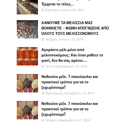
Έρχεται το τέλος...
Δευτέρα, Ιουνίου 06, 2016
ΧΑΝΟΥΜΕ ΤΑ ΜΕΛΙΣΣΙΑ ΜΑΣ
ΒΟΗΘΗΣΤΕ - ΦΩΝΗ ΑΠΟΓΝΩΣΗΣ ΑΠΟ
ΟΛΟΥΣ ΤΟΥΣ ΜΕΛΙΣΣΟΚΟΜΟΥΣ
Τετάρτη, Ιουνίου 19, 2019
Αγοράστε μέλι μόνο από
μελισσοκόμους: Και όταν μάθετε το
γιατί, δεν θα σας αρέσει....
Τρίτη, Σεπτεμβρίου 27, 2016
Νοθευένο μέλι. 7 πανεύκολοι και
πρακτικοί τρόποι για να το
ξεχωρίσουμε!
Παρασκευή, Νοεμβρίου 15, 2019
Νοθευένο μέλι. 7 πανεύκολοι και
πρακτικοί τρόποι για να το
ξεχωρίσουμε!
Τετάρτη, Δεκεμβρίου 21, 2016