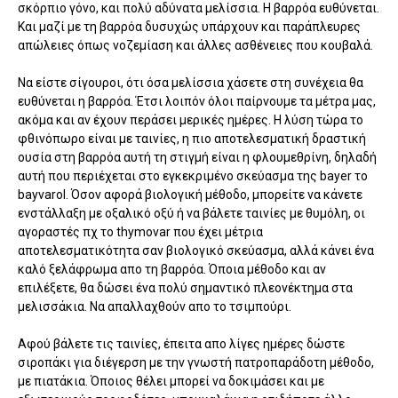
σκόρπιο γόνο, και πολύ αδύνατα μελίσσια. Η βαρρόα ευθύνεται.
Και μαζί με τη βαρρόα δυσυχώς υπάρχουν και παράπλευρες
απώλειες όπως νοζεμίαση και άλλες ασθένειες που κουβαλά.
Να είστε σίγουροι, ότι όσα μελίσσια χάσετε στη συνέχεια θα
ευθύνεται η βαρρόα. Έτσι λοιπόν όλοι παίρνουμε τα μέτρα μας,
ακόμα και αν έχουν περάσει μερικές ημέρες. Η λύση τώρα το
φθινόπωρο είναι με ταινίες, η πιο αποτελεσματική δραστική
ουσία στη βαρρόα αυτή τη στιγμή είναι η φλουμεθρίνη, δηλαδή
αυτή που περιέχεται στο εγκεκριμένο σκεύασμα της bayer το
bayvarol. Όσον αφορά βιολογική μέθοδο, μπορείτε να κάνετε
ενστάλλαξη με οξαλικό οξύ ή να βάλετε ταινίες με θυμόλη, οι
αγοραστές πχ το thymovar που έχει μέτρια
αποτελεσματικότητα σαν βιολογικό σκεύασμα, αλλά κάνει ένα
καλό ξελάφρωμα απο τη βαρρόα. Όποια μέθοδο και αν
επιλέξετε, θα δώσει ένα πολύ σημαντικό πλεονέκτημα στα
μελισσάκια. Να απαλλαχθούν απο το τσιμπούρι.
Αφού βάλετε τις ταινίες, έπειτα απο λίγες ημέρες δώστε
σιροπάκι για διέγερση με την γνωστή πατροπαράδοτη μέθοδο,
με πιατάκια. Όποιος θέλει μπορεί να δοκιμάσει και με