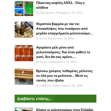
Πλαστικη κυψέλη ANEL : Όλη η
αλήθεια
Παρασκευή, Νοεμβρίου 07, 2014
Θεραπεία βαρρόα με τακ τικ:
Αποκαλύψεις που σοκάρουν από
μεγάλο επαγγελματία μελισσοκόμο...
Τρίτη, Αυγούστου 16, 2016
Αγοράστε μέλι μόνο από
μελισσοκόμους: Και όταν μάθετε το
γιατί, δεν θα σας αρέσει....
Τρίτη, Σεπτεμβρίου 27, 2016
Βρίσκω χούφτες πεθαμένες μέλισσες
σε όλα μου τα μελίσσια... Μετά τις
ταινίες που έβαλα
Σάββατο, Φεβρουαρίου 03, 2018
Διαβάστε επίσης...
Κλαίνε οι μελισσοκόμοι στην Ελλάδα: