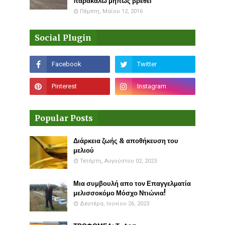
παρακαλώ μήπως βρεθεί
Πέμπτη, Μαΐου 12, 2016
Social Plugin
Popular Posts
Διάρκεια ζωής & αποθήκευση του
μελιού
Τετάρτη, Αυγούστου 02, 2023
Μια συμβουλή απο τον Επαγγελματία
μελισσοκόμο Μόσχο Ντιώνια!
Δευτέρα, Ιουνίου 26, 2023