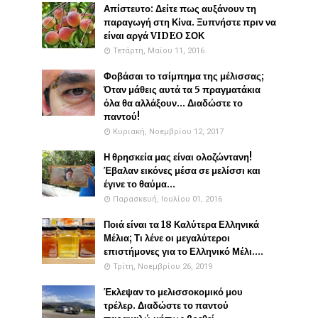
Απίστευτο: Δείτε πως αυξάνουν τη
παραγωγή στη Κίνα. Ξυπνήστε πριν να
είναι αργά VIDEO ΣΟΚ
Τετάρτη, Μαΐου 11, 2016
Φοβάσαι το τσίμπημα της μέλισσας;
Όταν μάθεις αυτά τα 5 πραγματάκια
όλα θα αλλάξουν... Διαδώστε το
παντού!
Κυριακή, Νοεμβρίου 12, 2017
Η θρησκεία μας είναι ολοζώντανη!
Έβαλαν εικόνες μέσα σε μελίσσι και
έγινε το θαύμα...
Παρασκευή, Ιουλίου 01, 2016
Ποιά είναι τα 18 Καλύτερα Ελληνικά
Μέλια; Τι λένε οι μεγαλύτεροι
επιστήμονες για το Ελληνικό Μέλι....
Τρίτη, Νοεμβρίου 26, 2019
Έκλεψαν το μελισσοκομικό μου
τρέλερ. Διαδώστε το παντού