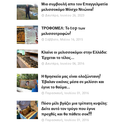
Μια συμβουλή απο τον Επαγγελματία
μελισσοκόμο Μόσχο Ντιώνια!
Δευτέρα, Ιουνίου 26, 2023
ΤΡΟΦΟΜΕΛ: Το top των
μελισσοτροφών!
Σάββατο, Μαΐου 16, 2015
Κλαίνε οι μελισσοκόμοι στην Ελλάδα:
Έρχεται το τέλος...
Δευτέρα, Ιουνίου 06, 2016
Η θρησκεία μας είναι ολοζώντανη!
Έβαλαν εικόνες μέσα σε μελίσσι και
έγινε το θαύμα...
Παρασκευή, Ιουλίου 01, 2016
Πόσο μέλι βγάζει μια τρίπατη κυψέλη:
Δείτε αυτό τον τρύγο που έγινε
προχθές και θα πάθετε σοκ!!!
Παρασκευή, Ιουλίου 01, 2016