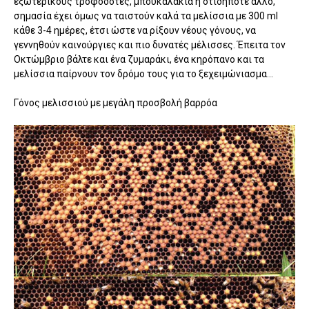
εξωτερικούς τροφοδότες, μπουκαλάκια η οτιδήποτε άλλο,
σημασία έχει όμως να ταιστούν καλά τα μελίσσια με 300 ml
κάθε 3-4 ημέρες, έτσι ώστε να ρίξουν νέους γόνους, να
γεννηθούν καινούργιες και πιο δυνατές μέλισσες. Έπειτα τον
Οκτώμβριο βάλτε και ένα ζυμαράκι, ένα κηρόπανο και τα
μελίσσια παίρνουν τον δρόμο τους για το ξεχειμώνιασμα...
Γόνος μελισσιού με μεγάλη προσβολή βαρρόα