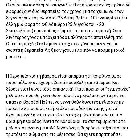
Όλοι οι μελισσοκόμοι, επαγγελματίες ή ερασιτέχνες πρέπει να
εφαρμόζουν δύο θεραπείες τον χρόνο, μια το χειμώνα όταν
ξεγονιάζουν τα μελίσσια (25 Δεκεμβρίου - 10 Ιανουαρίου) και
άλλη μια φορά το Φθινόπωρο (25 Αυγούστου - 20
Σεπτεμβρίου) η περίοδος εξαρτάται απο την περιοχή. Όσο
λιγότερος γόνος υπάρχει τόσο καλύτερα τα αποτελέσματα.
Όσες περιοχές ξεκίνησαν να ρίχνουν γόνους δεν γίνεται
σωστά η θεραπεία! Ας ξεκινήσουμε λοιπόν να πούμε μερικά
μυστικά...
Η θεραπεία για τη βαρρόα είναι απαραίτητη το φθινόπωρο,
πόσο μάλλον αν έχουμε βαριά προσβολη απο βαρρόα. Και
ξέρετε γιατί είναι τόσο σημαντική; Γιατί πρέπει οι "χειμερινές"
μέλισσες που θα γεννηθούν τώρα, να μεγαλώσουν χωρίς να
υπάρχει βαρρόα! Πρέπει να γεννηθούν δυνατές μέλισσες με
πλούσιο λιπόσωμα και μεγάλο προσδόκιμο ζωής για να
έχουμε μεγάλη επιτυχία μέσα στο χειμώνα, που είναι η πιο
κρίσιμη περίοδος. Μετά το Καλοκαίρι, το σεπτέμβριο που τα
μελίσσια μένουν με πολύ λίγο γόνο, η βαρρόα εκτοξέυεται και
τρυπάει το σώμα απο τις μέλισσες. Θα έχετε παρατηρήσει