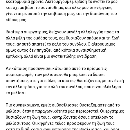
εκατομμύρια χρόνια. Λειτουργούμε με βάση το ένστικτό μας
και όχι με βάση το συναίσθημα, και όλες μας οι ενέργειες
γίνονται με σκοπό την επιβίωσή μας, και την διαιώνιση του
είδους μας.
Ιδιαίτερα οι εργάτριες, δείχνουν μεγάλη αλληλεγγύη προς τα
άλλα μέλη της ομάδας τους, και θυσιάζουν ακόμα και τη ζωή
τους, αν αυτό απαιτεί το καλό του συνόλου. Ο αλτρουισμός
όμως αυτός δεν πηγάζει από κάποια συναισθηματική
εμπλοκή, αλλά είναι μια ενστικτώδης αντίδραση.
Αν κάποιος προσεγγίσει κάτω από αυτό το πρίσμα τις
συμπεριφορές των μελισσών, θα μπορέσει να δώσει
απαντήσεις, στο γιατί όλες οι κάστες θυσιάζονται, με τον ένα ή
τον άλλο τρόπο, για το καλό του συνόλου, που είναι ολόκληρο
το μελίσσι.
Πιο συγκεκριμένα, εμείς οι βασίλισσες θυσιαζόμαστε από το
μελίσσι, όταν η παραγωγικότητα μας περιοριστεί. Οι εργάτριες
θυσιάζουν τη ζωή τους, κεντρίζοντας όσους απειλούν το
μελίσσι τους. Οι κηφήνες τέλος προσφέρουν τη ζωή τους
κατά τη διαδικασία γονιμοποίησης της βασίλισσας, και όσοι