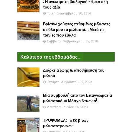
: Η ανεκτίμητη βιολογική - θρεπτική
τους αξία
Τρίτη, Σεπτεμβρίου 30, 2014
Βρίσκω χούφτες πεθαμένες μέλισσες
σε όλα μου τα μελίσσια... Μετά τις
ταινίες που έβαλα
Σάββατο, Φεβρουαρίου 03, 2018
Καλύτερα της εβδομάδας...
Διάρκεια ζωής & αποθήκευση του
μελιού
Τετάρτη, Αυγούστου 02, 2023
Μια συμβουλή απο τον Επαγγελματία
μελισσοκόμο Μόσχο Ντιώνια!
Δευτέρα, Ιουνίου 26, 2023
ΤΡΟΦΟΜΕΛ: Το top των
μελισσοτροφών!