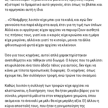
εξιστορεί το δραματικό αυτό γεγονός, έτσι όπως το βλέπει και
το ερμηνεύει αυτή η ίδια.
... «Ο Νοέμβρης λοιπόν είχε μπει για τα καλά, και εγώ δεν
γεννούσα πια παρά ελάχιστα αυγά, έτσι για τη τιμή των όπλων.
Αλλά και οι εργάτριες είχαν αρχίσει να περιορίζουν αισθητά
τις πτήσεις τους, γιατί και ο καιρός είχε κρυώσει και η μέρα
είχε μικρύνει, αλλά και γιατί το κισούρι, μα και τα άλλα
φθινοπωρινά φυτά είχαν αρχίσει να κλείνουν.
Όσο για τους κηφήνες, αυτοί απλά χαρακτηρίστηκαν
ανεπιθύμητοι και τέθηκαν υπό διωγμό. Ο λόγος που το μελίσσι
επιφυλάσσει ένα τόσο άδοξο τέλος για αυτούς, δεν έχει να
κάνει με τίποτα προσωπικές διαφορές. Οι κηφήνες. όπως
έχουμε πει, δεν συλλέγουν τροφή, ενώ τρώνε του σκασμού.
Καθώς λοιπόν η συλλογή των τροφών είχε αρχίσει να
ελαττώνεται, η διατήρηση τους θα ήταν μεγάλο βάρος για το
σύνολο, μπροστά μάλιστα στον επερχόμενο χειμώνα, όπου
ακόμα και το ένα κελί με μέλι θα είχε μεγάλη αξία. Εξ άλλου η
κύρια αποστολή τους, που ήταν η γονιμοποίηση της