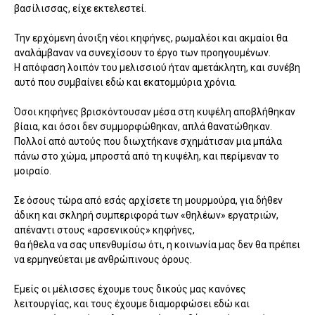
βασίλισσας, είχε εκτελεστεί.
Την ερχόμενη άνοιξη νέοι κηφήνες, ρωμαλέοι και ακμαίοι θα
αναλάμβαναν να συνεχίσουν το έργο των προηγουμένων.
Η απόφαση λοιπόν του μελισσιού ήταν αμετάκλητη, και συνέβη
αυτό που συμβαίνει εδώ και εκατομμύρια χρόνια.
Όσοι κηφήνες βρισκόντουσαν μέσα στη κυψέλη αποβλήθηκαν
βίαια, και όσοι δεν συμμορφώθηκαν, απλά θανατώθηκαν.
Πολλοί από αυτούς που διωχτήκανε σχημάτισαν μια μπάλα
πάνω στο χώμα, μπροστά από τη κυψέλη, και περίμεναν το
μοιραίο.
Σε όσους τώρα από εσάς αρχίσετε τη μουρμούρα, για δήθεν
άδικη και σκληρή συμπεριφορά των «θηλέων» εργατριών,
απέναντι στους «αρσενικούς» κηφήνες,
θα ήθελα να σας υπενθυμίσω ότι, η κοινωνία μας δεν θα πρέπει
να ερμηνεύεται με ανθρώπινους όρους.
Εμείς οι μέλισσες έχουμε τους δικούς μας κανόνες
λειτουργίας, και τους έχουμε διαμορφώσει εδώ και