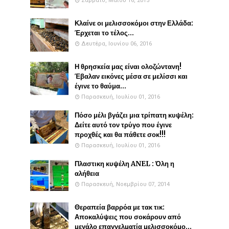
Σάββατο, Μαΐου 16, 2015
Κλαίνε οι μελισσοκόμοι στην Ελλάδα:
Έρχεται το τέλος...
Δευτέρα, Ιουνίου 06, 2016
Η θρησκεία μας είναι ολοζώντανη!
Έβαλαν εικόνες μέσα σε μελίσσι και
έγινε το θαύμα...
Παρασκευή, Ιουλίου 01, 2016
Πόσο μέλι βγάζει μια τρίπατη κυψέλη:
Δείτε αυτό τον τρύγο που έγινε
προχθές και θα πάθετε σοκ!!!
Παρασκευή, Ιουλίου 01, 2016
Πλαστικη κυψέλη ANEL : Όλη η
αλήθεια
Παρασκευή, Νοεμβρίου 07, 2014
Θεραπεία βαρρόα με τακ τικ:
Αποκαλύψεις που σοκάρουν από
μεγάλο επαγγελματία μελισσοκόμο...