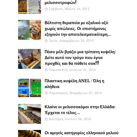
μελισσοτροφών!
Σάββατο, Μαΐου 16, 2015
Βέλτιστη θεραπεία με οξαλικό οξύ
χωρίς απώλειες. Οι επιστήμονες
εξηγούν την αποτελεσματικότερη...
Τρίτη, Δεκεμβρίου 24, 2019
Πόσο μέλι βγάζει μια τρίπατη κυψέλη:
Δείτε αυτό τον τρύγο που έγινε
προχθές και θα πάθετε σοκ!!!
Παρασκευή, Ιουλίου 01, 2016
Πλαστικη κυψέλη ANEL : Όλη η
αλήθεια
Παρασκευή, Νοεμβρίου 07, 2014
Κλαίνε οι μελισσοκόμοι στην Ελλάδα:
Έρχεται το τέλος...
Δευτέρα, Ιουνίου 06, 2016
Οι αμιγείς κατηγορίες ελληνικού μελιού