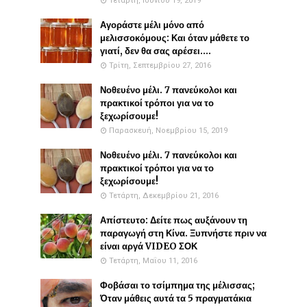
Τετάρτη, Ιουνίου 19, 2019
Αγοράστε μέλι μόνο από
μελισσοκόμους: Και όταν μάθετε το
γιατί, δεν θα σας αρέσει....
Τρίτη, Σεπτεμβρίου 27, 2016
Νοθευένο μέλι. 7 πανεύκολοι και
πρακτικοί τρόποι για να το
ξεχωρίσουμε!
Παρασκευή, Νοεμβρίου 15, 2019
Νοθευένο μέλι. 7 πανεύκολοι και
πρακτικοί τρόποι για να το
ξεχωρίσουμε!
Τετάρτη, Δεκεμβρίου 21, 2016
Απίστευτο: Δείτε πως αυξάνουν τη
παραγωγή στη Κίνα. Ξυπνήστε πριν να
είναι αργά VIDEO ΣΟΚ
Τετάρτη, Μαΐου 11, 2016
Φοβάσαι το τσίμπημα της μέλισσας;
Όταν μάθεις αυτά τα 5 πραγματάκια