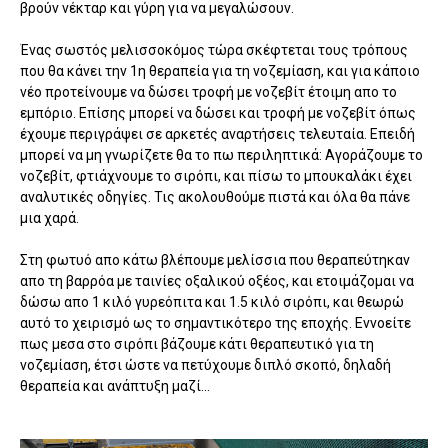
βρούν νέκταρ και γύρη για να μεγαλώσουν.
Ένας σωστός μελισσοκόμος τώρα σκέφτεται τους τρόπους
που θα κάνει την 1η θεραπεία για τη νοζεμίαση, και για κάποιο
νέο προτείνουμε να δώσει τροφή με νοζεβίτ έτοιμη απο το
εμπόριο. Επίσης μπορεί να δώσει και τροφή με νοζεβίτ όπως
έχουμε περιγράψει σε αρκετές αναρτήσεις τελευταία. Επειδή
μπορεί να μη γνωρίζετε θα το πω περιληπτικά: Αγοράζουμε το
νοζεβίτ, φτιάχνουμε το σιρόπι, και πίσω το μπουκαλάκι έχει
αναλυτικές οδηγίες. Τις ακολουθούμε πιστά και όλα θα πάνε
μια χαρά.
Στη φωτυό απο κάτω βλέπουμε μελίσσια που θεραπεύτηκαν
απο τη βαρρόα με ταινίες οξαλικού οξέος, και ετοιμάζομαι να
δώσω απο 1 κιλό γυρεόπιτα και 1.5 κιλό σιρόπι, και θεωρώ
αυτό το χειρισμό ως το σημαντικότερο της εποχής. Εννοείτε
πως μεσα στο σιρόπι βάζουμε κάτι θεραπευτικό για τη
νοζεμίαση, έτσι ώστε να πετύχουμε διπλό σκοπό, δηλαδή
θεραπεία και ανάπτυξη μαζί...