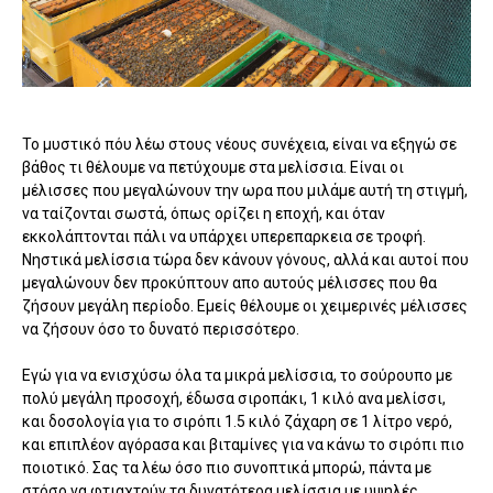
Το μυστικό πόυ λέω στους νέους συνέχεια, είναι να εξηγώ σε
βάθος τι θέλουμε να πετύχουμε στα μελίσσια. Είναι οι
μέλισσες που μεγαλώνουν την ωρα που μιλάμε αυτή τη στιγμή,
να ταίζονται σωστά, όπως ορίζει η εποχή, και όταν
εκκολάπτονται πάλι να υπάρχει υπερεπαρκεια σε τροφή.
Νηστικά μελίσσια τώρα δεν κάνουν γόνους, αλλά και αυτοί που
μεγαλώνουν δεν προκύπτουν απο αυτούς μέλισσες που θα
ζήσουν μεγάλη περίοδο. Εμείς θέλουμε οι χειμερινές μέλισσες
να ζήσουν όσο το δυνατό περισσότερο.
Εγώ για να ενισχύσω όλα τα μικρά μελίσσια, το σούρουπο με
πολύ μεγάλη προσοχή, έδωσα σιροπάκι, 1 κιλό ανα μελίσσι,
και δοσολογία για το σιρόπι 1.5 κιλό ζάχαρη σε 1 λίτρο νερό,
και επιπλέον αγόρασα και βιταμίνες για να κάνω το σιρόπι πιο
ποιοτικό. Σας τα λέω όσο πιο συνοπτικά μπορώ, πάντα με
στόσο να φτιαχτούν τα δυνατότερα μελίσσια με υψηλές