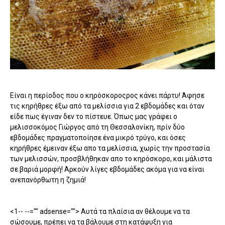
Είναι η περίοδος που ο κηρόσκοροςρος κάνει πάρτυ! Άφησε
τις κηρήθρες έξω από τα μελίσσια για 2 εβδομάδες και όταν
είδε πως έγιναν δεν το πίστευε. Όπως μας γράφει ο
μελισσοκόμος Γιώργος από τη Θεσσαλονίκη, πρίν δύο
εβδομάδες πραγματοποίησε ένα μικρό τρύγο, και όσες
κηρήθρες έμειναν έξω απο τα μελίσσια, χωρίς την προστασία
των μελισσών, προσβλήθηκαν απο το κηρόσκορο, και μάλιστα
σε βαριά μορφή! Αρκούν λίγες εβδομάδες ακόμα για να είναι
ανεπανόρθωτη η ζημιά!
<1-- --="" adsense=""> Αυτά τα πλαίσια αν θέλουμε να τα
σώσουμε, πρέπει να τα βάλουμε στη κατάψυξη για