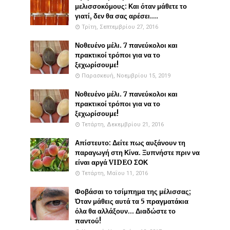
μελισσοκόμους: Και όταν μάθετε το
γιατί, δεν θα σας αρέσει....
Τρίτη, Σεπτεμβρίου 27, 2016
Νοθευένο μέλι. 7 πανεύκολοι και
πρακτικοί τρόποι για να το
ξεχωρίσουμε!
Παρασκευή, Νοεμβρίου 15, 2019
Νοθευένο μέλι. 7 πανεύκολοι και
πρακτικοί τρόποι για να το
ξεχωρίσουμε!
Τετάρτη, Δεκεμβρίου 21, 2016
Απίστευτο: Δείτε πως αυξάνουν τη
παραγωγή στη Κίνα. Ξυπνήστε πριν να
είναι αργά VIDEO ΣΟΚ
Τετάρτη, Μαΐου 11, 2016
Φοβάσαι το τσίμπημα της μέλισσας;
Όταν μάθεις αυτά τα 5 πραγματάκια
όλα θα αλλάξουν... Διαδώστε το
παντού!