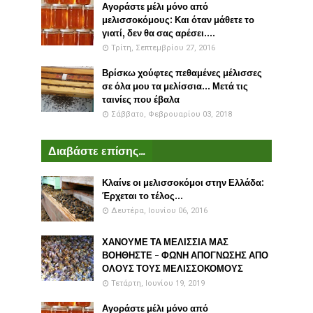
Αγοράστε μέλι μόνο από
μελισσοκόμους: Και όταν μάθετε το
γιατί, δεν θα σας αρέσει....
Τρίτη, Σεπτεμβρίου 27, 2016
Βρίσκω χούφτες πεθαμένες μέλισσες
σε όλα μου τα μελίσσια... Μετά τις
ταινίες που έβαλα
Σάββατο, Φεβρουαρίου 03, 2018
Διαβάστε επίσης...
Κλαίνε οι μελισσοκόμοι στην Ελλάδα:
Έρχεται το τέλος...
Δευτέρα, Ιουνίου 06, 2016
ΧΑΝΟΥΜΕ ΤΑ ΜΕΛΙΣΣΙΑ ΜΑΣ
ΒΟΗΘΗΣΤΕ - ΦΩΝΗ ΑΠΟΓΝΩΣΗΣ ΑΠΟ
ΟΛΟΥΣ ΤΟΥΣ ΜΕΛΙΣΣΟΚΟΜΟΥΣ
Τετάρτη, Ιουνίου 19, 2019
Αγοράστε μέλι μόνο από