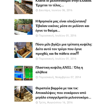
Κλαίνε οι μελισσοκόμοι στην Ελλάδα:
Έρχεται το τέλος...
Δευτέρα, Ιουνίου 06, 2016
Η θρησκεία μας είναι ολοζώντανη!
Έβαλαν εικόνες μέσα σε μελίσσι και
έγινε το θαύμα...
Παρασκευή, Ιουλίου 01, 2016
Πόσο μέλι βγάζει μια τρίπατη κυψέλη:
Δείτε αυτό τον τρύγο που έγινε
προχθές και θα πάθετε σοκ!!!
Παρασκευή, Ιουλίου 01, 2016
Πλαστικη κυψέλη ANEL : Όλη η
αλήθεια
Παρασκευή, Νοεμβρίου 07, 2014
Θεραπεία βαρρόα με τακ τικ:
Αποκαλύψεις που σοκάρουν από
μεγάλο επαγγελματία μελισσοκόμο...
Τρίτη, Αυγούστου 16, 2016