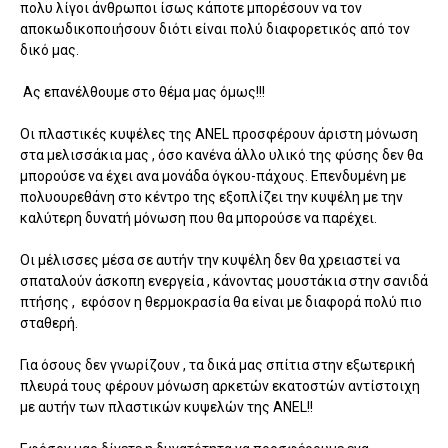
πολυ λίγοι άνθρωποι ίσως κάποτε μπορέσουν να τον
αποκωδικοποιήσουν διότι είναι πολύ διαφορετικός από τον
δικό μας.
Ας επανέλθουμε στο θέμα μας όμως!!!
Οι πλαστικές κυψέλες της ANEL προσφέρουν άριστη μόνωση
στα μελισσάκια μας , όσο κανένα άλλο υλικό της φύσης δεν θα
μπορούσε να έχει ανα μονάδα όγκου-πάχους. Επενδυμένη με
πολυουρεθάνη στο κέντρο της εξοπλίζει την κυψέλη με την
καλύτερη δυνατή μόνωση που θα μπορούσε να παρέχει.
Οι μέλισσες μέσα σε αυτήν την κυψέλη δεν θα χρειαστεί να
σπαταλούν άσκοπη ενεργεία , κάνοντας μουστάκια στην σανιδά
πτήσης , εφόσον η θερμοκρασία θα είναι με διαφορά πολύ πιο
σταθερή.
Για όσους δεν γνωρίζουν , τα δικά μας σπίτια στην εξωτερική
πλευρά τους φέρουν μόνωση αρκετών εκατοστών αντίστοιχη
με αυτήν των πλαστικών κυψελών της ANEL!!