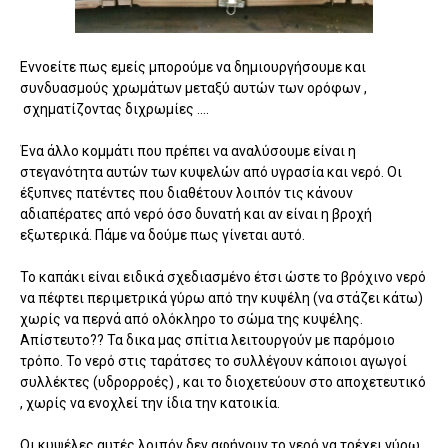
Εννοείτε πως εμείς μπορούμε να δημιουργήσουμε και
συνδυασμούς χρωμάτων μεταξύ αυτών των ορόφων ,
σχηματίζοντας διχρωμίες ....
Ένα άλλο κομμάτι που πρέπει να αναλύσουμε είναι η
στεγανότητα αυτών των κυψελών από υγρασία και νερό. Οι
έξυπνες πατέντες που διαθέτουν λοιπόν τις κάνουν
αδιαπέρατες από νερό όσο δυνατή και αν είναι η βροχή
εξωτερικά. Πάμε να δούμε πως γίνεται αυτό.
Το καπάκι είναι ειδικά σχεδιασμένο έτσι ώστε το βρόχινο νερό
να πέφτει περιμετρικά γύρω από την κυψέλη (να στάζει κάτω)
χωρίς να περνά από ολόκληρο το σώμα της κυψέλης.
Απίστευτο?? Τα δικα μας σπίτια λειτουργούν με παρόμοιο
τρόπο. Το νερό στις ταράτσες το συλλέγουν κάποιοι αγωγοί
συλλέκτες (υδρορροές) , και το διοχετεύουν στο αποχετευτικό
, χωρίς να ενοχλεί την ίδια την κατοικία.
Οι κυψέλες αυτές λοιπόν δεν αφήνουν το νερό να τρέχει γύρω