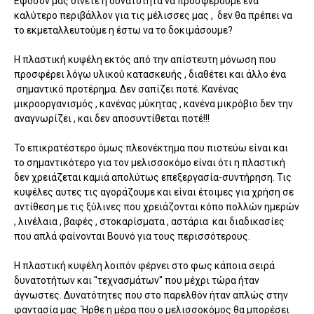
Εφόσον μας δίνετε η δυνατότητα να προσφέρουμε ενα
καλύτερο περιβάλλον για τις μέλισσες μας , δεν θα πρέπει να
το εκμεταλλευτούμε η έστω να το δοκιμάσουμε?
Η πλαστική κυψέλη εκτός από την απίστευτη μόνωση που
προσφέρει λόγω υλικού κατασκευής , διαθέτει και άλλο ένα
σημαντικό προτέρημα. Δεν σαπίζει ποτέ. Κανένας
μικροοργανισμός , κανένας μύκητας , κανένα μικρόβιο δεν την
αναγνωρίζει , και δεν αποσυντίθεται ποτέ!!!
Το επικρατέστερο όμως πλεονέκτημα που πιστεύω είναι και
το σημαντικότερο για τον μελισσοκόμο είναι ότι η πλαστική
δεν χρειάζεται καμιά απολύτως επεξεργασία-συντήρηση. Τις
κυψέλες αυτες τις αγοράζουμε και είναι έτοιμες για χρήση σε
αντίθεση με τις ξύλινες που χρειάζονται κόπο πολλών ημερών
, λινέλαια , βαφές , στοκαρίσματα , αστάρια και διαδικασίες
που απλά φαίνονται Βουνό για τους περισσότερους.
Η πλαστική κυψέλη λοιπόν φέρνει στο φως κάποια σειρά
δυνατοτήτων και ''τεχνασμάτων'' που μέχρι τώρα ήταν
άγνωστες. Δυνατότητες που στο παρελθόν ήταν απλώς στην
φαντασία μας. Ήρθε η μέρα που ο μελισσοκόμος θα μπορέσει