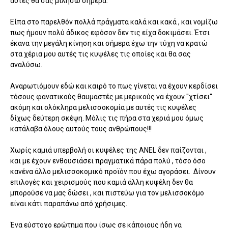
αυτές θα σας μιλήσω σήμερα.
Είπα στο παρελθόν πολλά πράγματα καλά και κακά , και νομίζω
πως ήμουν πολύ άδικος εφόσον δεν τις είχα δοκιμάσει. Έτσι
έκανα την μεγάλη κίνηση και σήμερα έχω την τύχη να κρατώ
στα χέρια μου αυτές τις κυψέλες τις οποίες και θα σας
αναλύσω.
Αναρωτιόμουν εδώ και καιρό το πως γίνεται να έχουν κερδίσει
τόσους φανατικούς θαυμαστές με μερικούς να έχουν ''χτίσει''
ακόμη και ολόκληρα μελισσοκομία με αυτές τις κυψέλες
δίχως δεύτερη σκέψη. Μόλις τις πήρα στα χεριά μου όμως
κατάλαβα όλους αυτούς τους ανθρώπους!!!
Χωρίς καμιά υπερβολή οι κυψέλες της ANEL δεν παίζονται ,
και με έχουν ενθουσιάσει πραγματικά πάρα πολύ , τόσο όσο
κανένα άλλο μελισσοκομικό προϊόν που έχω αγοράσει. Δίνουν
επιλογές και χειρισμούς που καμιά άλλη κυψέλη δεν θα
μπορούσε να μας δώσει , και πιστεύω για τον μελισσοκόμο
είναι κάτι παραπάνω από χρήσιμες.
Ένα εύστοχο ερώτημα που ίσως σε κάποιους ήδη να