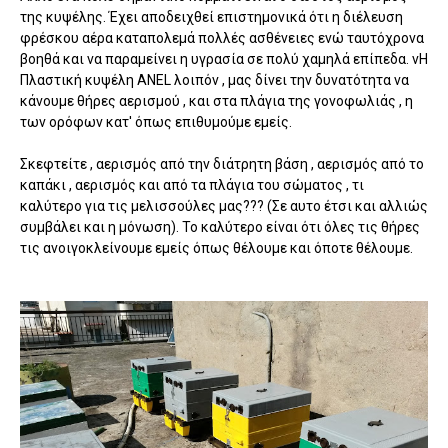
της κυψέλης. Έχει αποδειχθεί επιστημονικά ότι η διέλευση
φρέσκου αέρα καταπολεμά πολλές ασθένειες ενώ ταυτόχρονα
βοηθά και να παραμείνει η υγρασία σε πολύ χαμηλά επίπεδα. νΗ
Πλαστική κυψέλη ANEL λοιπόν , μας δίνει την δυνατότητα να
κάνουμε θήρες αερισμού , και στα πλάγια της γονοφωλιάς , η
των ορόφων κατ' όπως επιθυμούμε εμείς.
Σκεφτείτε , αερισμός από την διάτρητη βάση , αερισμός από το
καπάκι , αερισμός και από τα πλάγια του σώματος , τι
καλύτερο για τις μελισσούλες μας??? (Σε αυτο έτσι και αλλιώς
συμβάλει και η μόνωση). Το καλύτερο είναι ότι όλες τις θήρες
τις ανοιγοκλείνουμε εμείς όπως θέλουμε και όποτε θέλουμε.