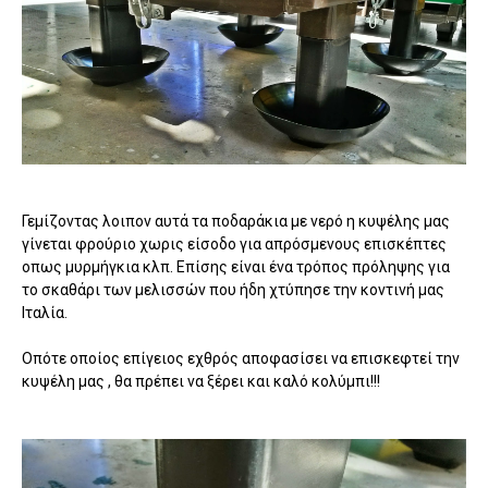
Γεμίζοντας λοιπον αυτά τα ποδαράκια με νερό η κυψέλης μας
γίνεται φρούριο χωρις είσοδο για απρόσμενους επισκέπτες
οπως μυρμήγκια κλπ. Επίσης είναι ένα τρόπος πρόληψης για
το σκαθάρι των μελισσών που ήδη χτύπησε την κοντινή μας
Ιταλία.
Οπότε οποίος επίγειος εχθρός αποφασίσει να επισκεφτεί την
κυψέλη μας , θα πρέπει να ξέρει και καλό κολύμπι!!!