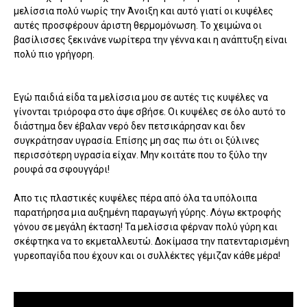
μελίσσια πολύ νωρίς την Άνοιξη και αυτό γιατί οι κυψέλες
αυτές προσφέρουν άριστη θερμομόνωση. Το χειμώνα οι
βασίλισσες ξεκινάνε νωρίτερα την γέννα και η ανάπτυξη είναι
πολύ πιο γρήγορη.
Εγώ παιδιά είδα τα μελίσσια μου σε αυτές τις κυψέλες να
γίνονται τριόροφα στο άψε σβήσε. Οι κυψέλες σε όλο αυτό το
διάστημα δεν έβαλαν νερό δεν πετσικάρησαν και δεν
συγκράτησαν υγρασία. Επίσης μη σας πω ότι οι ξύλινες
περισσότερη υγρασία είχαν. Μην κοιτάτε που το ξύλο την
ρουφά σα σφουγγάρι!
Απο τις πλαστικές κυψέλες πέρα από όλα τα υπόλοιπα
παρατήρησα μια αυξημένη παραγωγή γύρης. Λόγω εκτροφής
γόνου σε μεγάλη έκταση! Τα μελίσσια φέρναν πολύ γύρη και
σκέφτηκα να το εκμεταλλευτώ. Δοκίμασα την πατενταρισμένη
γυρεοπαγίδα που έχουν και οι συλλέκτες γέμιζαν κάθε μέρα!