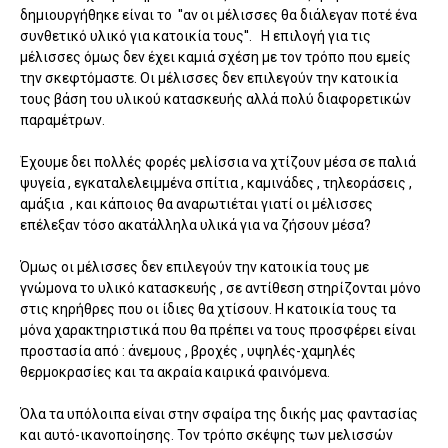
δημιουργήθηκε είναι το ''αν οι μέλισσες θα διάλεγαν ποτέ ένα
συνθετικό υλικό για κατοικία τους''. Η επιλογή για τις
μέλισσες όμως δεν έχει καμιά σχέση με τον τρόπο που εμείς
την σκεφτόμαστε. Οι μέλισσες δεν επιλεγούν την κατοικία
τους βάση του υλικού κατασκευής αλλά πολύ διαφορετικών
παραμέτρων.
Έχουμε δει πολλές φορές μελίσσια να χτίζουν μέσα σε παλιά
ψυγεία , εγκαταλελειμμένα σπίτια , καμινάδες , τηλεοράσεις ,
αμάξια , και κάποιος θα αναρωτιέται γιατί οι μέλισσες
επέλεξαν τόσο ακατάλληλα υλικά για να ζήσουν μέσα?
Όμως οι μέλισσες δεν επιλεγούν την κατοικία τους με
γνώμονα το υλικό κατασκευής , σε αντίθεση στηρίζονται μόνο
στις κηρήθρες που οι ίδιες θα χτίσουν. Η κατοικία τους τα
μόνα χαρακτηριστικά που θα πρέπει να τους προσφέρει είναι
προστασία από : άνεμους , βροχές , υψηλές-χαμηλές
θερμοκρασίες και τα ακραία καιρικά φαινόμενα.
Όλα τα υπόλοιπα είναι στην σφαίρα της δικής μας φαντασίας
και αυτό-ικανοποίησης. Τον τρόπο σκέψης των μελισσών