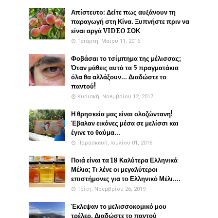
Απίστευτο: Δείτε πως αυξάνουν τη
παραγωγή στη Κίνα. Ξυπνήστε πριν να
είναι αργά VIDEO ΣΟΚ
Τετάρτη, Μαΐου 11, 2016
Φοβάσαι το τσίμπημα της μέλισσας;
Όταν μάθεις αυτά τα 5 πραγματάκια
όλα θα αλλάξουν... Διαδώστε το
παντού!
Κυριακή, Νοεμβρίου 12, 2017
Η θρησκεία μας είναι ολοζώντανη!
Έβαλαν εικόνες μέσα σε μελίσσι και
έγινε το θαύμα...
Παρασκευή, Ιουλίου 01, 2016
Ποιά είναι τα 18 Καλύτερα Ελληνικά
Μέλια; Τι λένε οι μεγαλύτεροι
επιστήμονες για το Ελληνικό Μέλι....
Τρίτη, Νοεμβρίου 26, 2019
Έκλεψαν το μελισσοκομικό μου
τρέλερ. Διαδώστε το παντού