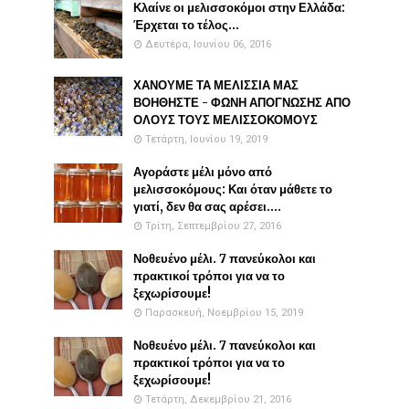
Κλαίνε οι μελισσοκόμοι στην Ελλάδα:
Έρχεται το τέλος...
Δευτέρα, Ιουνίου 06, 2016
ΧΑΝΟΥΜΕ ΤΑ ΜΕΛΙΣΣΙΑ ΜΑΣ
ΒΟΗΘΗΣΤΕ - ΦΩΝΗ ΑΠΟΓΝΩΣΗΣ ΑΠΟ
ΟΛΟΥΣ ΤΟΥΣ ΜΕΛΙΣΣΟΚΟΜΟΥΣ
Τετάρτη, Ιουνίου 19, 2019
Αγοράστε μέλι μόνο από
μελισσοκόμους: Και όταν μάθετε το
γιατί, δεν θα σας αρέσει....
Τρίτη, Σεπτεμβρίου 27, 2016
Νοθευένο μέλι. 7 πανεύκολοι και
πρακτικοί τρόποι για να το
ξεχωρίσουμε!
Παρασκευή, Νοεμβρίου 15, 2019
Νοθευένο μέλι. 7 πανεύκολοι και
πρακτικοί τρόποι για να το
ξεχωρίσουμε!
Τετάρτη, Δεκεμβρίου 21, 2016