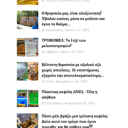
Τετάρτη, Αυγούστου 02, 2023
Η θρησκεία μας είναι ολοζώντανη!
Έβαλαν εικόνες μέσα σε μελίσσι και
έγινε το θαύμα...
Παρασκευή, Ιουλίου 01, 2016
ΤΡΟΦΟΜΕΛ: Το top των
μελισσοτροφών!
Σάββατο, Μαΐου 16, 2015
Βέλτιστη θεραπεία με οξαλικό οξύ
χωρίς απώλειες. Οι επιστήμονες
εξηγούν την αποτελεσματικότερη...
Τρίτη, Δεκεμβρίου 24, 2019
Πλαστικη κυψέλη ANEL : Όλη η
αλήθεια
Παρασκευή, Νοεμβρίου 07, 2014
Πόσο μέλι βγάζει μια τρίπατη κυψέλη:
Δείτε αυτό τον τρύγο που έγινε
προχθές και θα πάθετε σοκ!!!