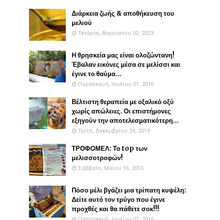
Διάρκεια ζωής & αποθήκευση του
μελιού
Τετάρτη, Αυγούστου 02, 2023
Η θρησκεία μας είναι ολοζώντανη!
Έβαλαν εικόνες μέσα σε μελίσσι και
έγινε το θαύμα...
Παρασκευή, Ιουλίου 01, 2016
Βέλτιστη θεραπεία με οξαλικό οξύ
χωρίς απώλειες. Οι επιστήμονες
εξηγούν την αποτελεσματικότερη...
Τρίτη, Δεκεμβρίου 24, 2019
ΤΡΟΦΟΜΕΛ: Το top των
μελισσοτροφών!
Σάββατο, Μαΐου 16, 2015
Πόσο μέλι βγάζει μια τρίπατη κυψέλη:
Δείτε αυτό τον τρύγο που έγινε
προχθές και θα πάθετε σοκ!!!
Παρασκευή, Ιουλίου 01, 2016