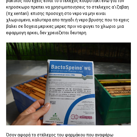
βακιλος που εχεις ειναι το στελεχος κουρστακι ενω για τον
κηροσκωρο πρεπει να χρησιμοποιησεις το στελεχος α'ιζαβαη
(πχ xentari). επισης προσοχη στο νερο να μην ειναι
χλωριομενο, καλυτερα απο πηγαδι ή νερο βρυσης που το εχεις
βαλει σε δοχεια μερικες μερες πριν να φυγει το χλωριο. μια
εφαρμογη αρκει, δεν χρειαζεται δευτερη.
Όσον αφορά το στέλεχος του φαρμάκου που αναφέρω