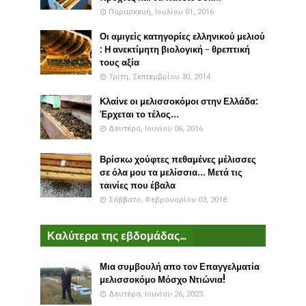
Παρασκευή, Ιουλίου 01, 2016
Οι αμιγείς κατηγορίες ελληνικού μελιού
: Η ανεκτίμητη βιολογική - θρεπτική
τους αξία
Τρίτη, Σεπτεμβρίου 30, 2014
Κλαίνε οι μελισσοκόμοι στην Ελλάδα:
Έρχεται το τέλος...
Δευτέρα, Ιουνίου 06, 2016
Βρίσκω χούφτες πεθαμένες μέλισσες
σε όλα μου τα μελίσσια... Μετά τις
ταινίες που έβαλα
Σάββατο, Φεβρουαρίου 03, 2018
Καλύτερα της εβδομάδας...
Μια συμβουλή απο τον Επαγγελματία
μελισσοκόμο Μόσχο Ντιώνια!
Δευτέρα, Ιουνίου 26, 2023