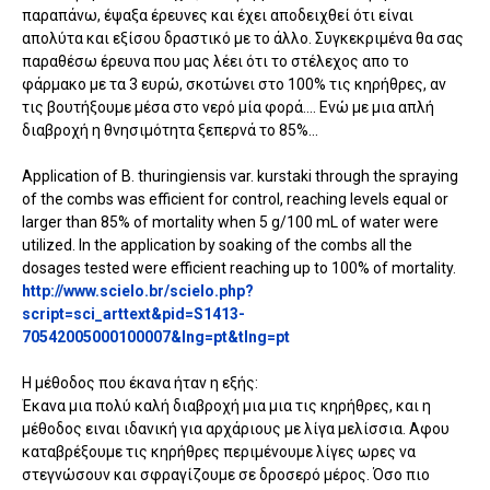
παραπάνω, έψαξα έρευνες και έχει αποδειχθεί ότι είναι
απολύτα και εξίσου δραστικό με το άλλο. Συγκεκριμένα θα σας
παραθέσω έρευνα που μας λέει ότι το στέλεχος απο το
φάρμακο με τα 3 ευρώ, σκοτώνει στο 100% τις κηρήθρες, αν
τις βουτήξουμε μέσα στο νερό μία φορά.... Ενώ με μια απλή
διαβροχή η θνησιμότητα ξεπερνά το 85%...
Application of B. thuringiensis var. kurstaki through the spraying
of the combs was efficient for control, reaching levels equal or
larger than 85% of mortality when 5 g/100 mL of water were
utilized. In the application by soaking of the combs all the
dosages tested were efficient reaching up to 100% of mortality.
http://www.scielo.br/scielo.php?
script=sci_arttext&pid=S1413-
70542005000100007&lng=pt&tlng=pt
Η μέθοδος που έκανα ήταν η εξής:
Έκανα μια πολύ καλή διαβροχή μια μια τις κηρήθρες, και η
μέθοδος ειναι ιδανική για αρχάριους με λίγα μελίσσια. Αφου
καταβρέξουμε τις κηρήθρες περιμένουμε λίγες ωρες να
στεγνώσουν και σφραγίζουμε σε δροσερό μέρος. Όσο πιο