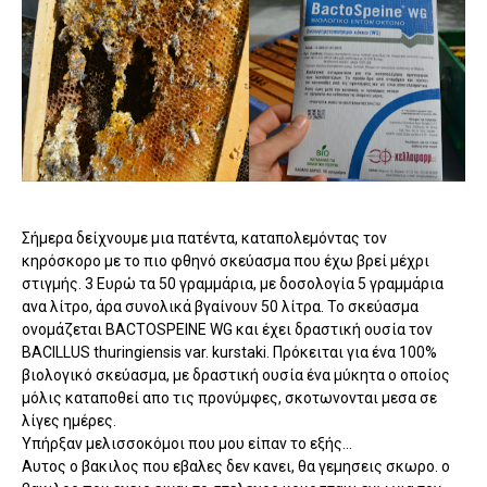
Σήμερα δείχνουμε μια πατέντα, καταπολεμόντας τον
κηρόσκορο με το πιο φθηνό σκεύασμα που έχω βρεί μέχρι
στιγμής. 3 Ευρώ τα 50 γραμμάρια, με δοσολογία 5 γραμμάρια
ανα λίτρο, άρα συνολικά βγαίνουν 50 λίτρα. Το σκεύασμα
ονομάζεται BACTOSPEINE WG και έχει δραστική ουσία τον
BACILLUS thuringiensis var. kurstaki. Πρόκειται για ένα 100%
βιολογικό σκεύασμα, με δραστική ουσία ένα μύκητα ο οποίος
μόλις καταποθεί απο τις προνύμφες, σκοτωνονται μεσα σε
λίγες ημέρες.
Υπήρξαν μελισσοκόμοι που μου είπαν το εξής...
Αυτος ο βακιλος που εβαλες δεν κανει, θα γεμησεις σκωρο. ο