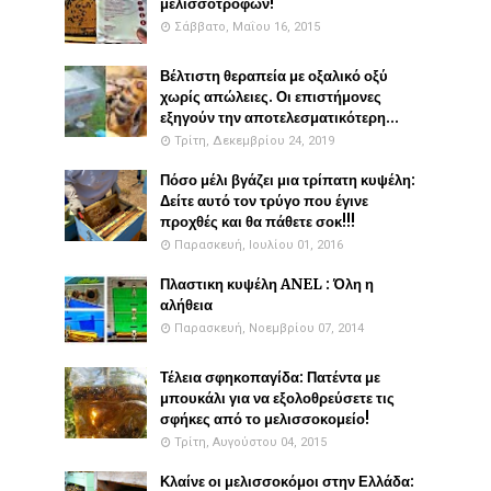
μελισσοτροφών!
Σάββατο, Μαΐου 16, 2015
Βέλτιστη θεραπεία με οξαλικό οξύ
χωρίς απώλειες. Οι επιστήμονες
εξηγούν την αποτελεσματικότερη...
Τρίτη, Δεκεμβρίου 24, 2019
Πόσο μέλι βγάζει μια τρίπατη κυψέλη:
Δείτε αυτό τον τρύγο που έγινε
προχθές και θα πάθετε σοκ!!!
Παρασκευή, Ιουλίου 01, 2016
Πλαστικη κυψέλη ANEL : Όλη η
αλήθεια
Παρασκευή, Νοεμβρίου 07, 2014
Τέλεια σφηκοπαγίδα: Πατέντα με
μπουκάλι για να εξολοθρεύσετε τις
σφήκες από το μελισσοκομείο!
Τρίτη, Αυγούστου 04, 2015
Κλαίνε οι μελισσοκόμοι στην Ελλάδα: