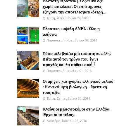
Βέλτιστη θεραπεία με οξαλικό οξύ
χωρίς απώλειες. Οι επιστήμονες
εξηγούν την αποτελεσματικότερη...
Τρίτη, Δεκεμβρίου 24, 2019
Πλαστικη κυψέλη ANEL : Όλη η
αλήθεια
Παρασκευή, Νοεμβρίου 07, 2014
Πόσο μέλι βγάζει μια τρίπατη κυψέλη:
Δείτε αυτό τον τρύγο που έγινε
προχθές και θα πάθετε σοκ!!!
Παρασκευή, Ιουλίου 01, 2016
Οι αμιγείς κατηγορίες ελληνικού μελιού
: Η ανεκτίμητη βιολογική - θρεπτική
τους αξία
Τρίτη, Σεπτεμβρίου 30, 2014
Κλαίνε οι μελισσοκόμοι στην Ελλάδα:
Έρχεται το τέλος...
Δευτέρα, Ιουνίου 06, 2016