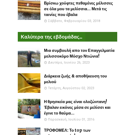
Βρίσκω χούφτες πεθαμένες μέλισσες
σε όλα μου τα μελίσσια... Μετά τις
ταινίες που έβαλα
Σάββατο, Φεβρουαρίου 03, 2018
Καλύτερα της εβδομάδας...
Μια συμβουλή απο τον Επαγγελματία
μελισσοκόμο Μόσχο Ντιώνια!
Δευτέρα, Ιουνίου 26, 2023
Διάρκεια ζωής & αποθήκευση του
μελιού
Τετάρτη, Αυγούστου 02, 2023
Η θρησκεία μας είναι ολοζώντανη!
Έβαλαν εικόνες μέσα σε μελίσσι και
έγινε το θαύμα...
Παρασκευή, Ιουλίου 01, 2016
ΤΡΟΦΟΜΕΛ: Το top των