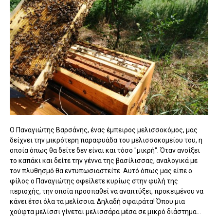
Ο Παναγιώτης Βαρσάνης, ένας έμπειρος μελισσοκόμος, μας
δείχνει την μικρότερη παραφυάδα του μελισσοκομείου του, η
οποία όπως θα δείτε δεν είναι και τόσο "μικρή". Όταν ανοίξει
το καπάκι και δείτε την γέννα της βασίλισσας, αναλογικά με
τον πλυθησμό θα εντυπωσιαστείτε. Αυτό όπως μας είπε ο
φίλος ο Παναγιώτης οφείλετε κυρίως στην φυλή της
περιοχής, την οποία προσπαθεί να αναπτύξει, προκειμένου να
κάνει έτσι όλα τα μελίσσια. Δηλαδή σφαιράτα! Όπου μια
χούφτα μελίσσι γίνεται μελισσάρα μέσα σε μικρό διάστημα...