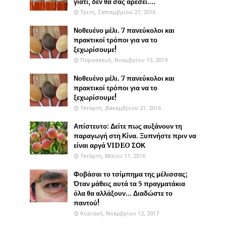
γιατί, δεν θα σας αρέσει....
Τρίτη, Σεπτεμβρίου 27, 2016
Νοθευένο μέλι. 7 πανεύκολοι και
πρακτικοί τρόποι για να το
ξεχωρίσουμε!
Παρασκευή, Νοεμβρίου 15, 2019
Νοθευένο μέλι. 7 πανεύκολοι και
πρακτικοί τρόποι για να το
ξεχωρίσουμε!
Τετάρτη, Δεκεμβρίου 21, 2016
Απίστευτο: Δείτε πως αυξάνουν τη
παραγωγή στη Κίνα. Ξυπνήστε πριν να
είναι αργά VIDEO ΣΟΚ
Τετάρτη, Μαΐου 11, 2016
Φοβάσαι το τσίμπημα της μέλισσας;
Όταν μάθεις αυτά τα 5 πραγματάκια
όλα θα αλλάξουν... Διαδώστε το
παντού!
Κυριακή, Νοεμβρίου 12, 2017