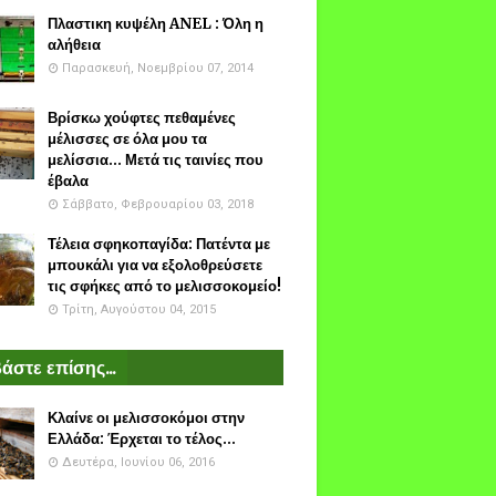
Πλαστικη κυψέλη ANEL : Όλη η
αλήθεια
Παρασκευή, Νοεμβρίου 07, 2014
Βρίσκω χούφτες πεθαμένες
μέλισσες σε όλα μου τα
μελίσσια... Μετά τις ταινίες που
έβαλα
Σάββατο, Φεβρουαρίου 03, 2018
Τέλεια σφηκοπαγίδα: Πατέντα με
μπουκάλι για να εξολοθρεύσετε
τις σφήκες από το μελισσοκομείο!
Τρίτη, Αυγούστου 04, 2015
άστε επίσης...
Κλαίνε οι μελισσοκόμοι στην
Ελλάδα: Έρχεται το τέλος...
Δευτέρα, Ιουνίου 06, 2016