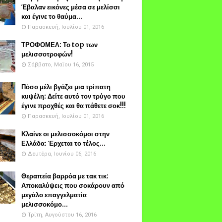
Έβαλαν εικόνες μέσα σε μελίσσι
και έγινε το θαύμα...
Παρασκευή, Ιουλίου 01, 2016
ΤΡΟΦΟΜΕΛ: Το top των
μελισσοτροφών!
Σάββατο, Μαΐου 16, 2015
Πόσο μέλι βγάζει μια τρίπατη
κυψέλη: Δείτε αυτό τον τρύγο που
έγινε προχθές και θα πάθετε σοκ!!!
Παρασκευή, Ιουλίου 01, 2016
Κλαίνε οι μελισσοκόμοι στην
Ελλάδα: Έρχεται το τέλος...
Δευτέρα, Ιουνίου 06, 2016
Θεραπεία βαρρόα με τακ τικ:
Αποκαλύψεις που σοκάρουν από
μεγάλο επαγγελματία
μελισσοκόμο...
Τρίτη, Αυγούστου 16, 2016