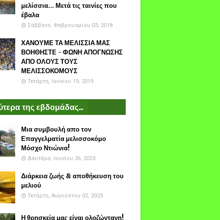
μελίσσια... Μετά τις ταινίες που
έβαλα
Σάββατο, Φεβρουαρίου 03, 2018
ΧΑΝΟΥΜΕ ΤΑ ΜΕΛΙΣΣΙΑ ΜΑΣ
ΒΟΗΘΗΣΤΕ - ΦΩΝΗ ΑΠΟΓΝΩΣΗΣ
ΑΠΟ ΟΛΟΥΣ ΤΟΥΣ
ΜΕΛΙΣΣΟΚΟΜΟΥΣ
Τετάρτη, Ιουνίου 19, 2019
τερα της εβδομάδας...
Μια συμβουλή απο τον
Επαγγελματία μελισσοκόμο
Μόσχο Ντιώνια!
Δευτέρα, Ιουνίου 26, 2023
Διάρκεια ζωής & αποθήκευση του
μελιού
Τετάρτη, Αυγούστου 02, 2023
Η θρησκεία μας είναι ολοζώντανη!