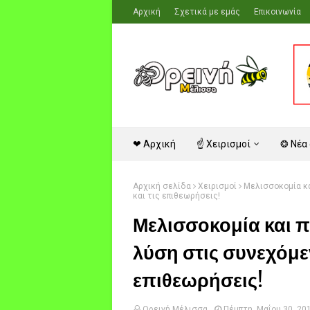
Αρχική
Σχετικά με εμάς
Επικοινωνία
❤ Αρχική
☝ Χειρισμοί
❂ Νέα
Αρχική σελίδα
Χειρισμοί
Μελισσοκομία κα
και τις επιθεωρήσεις!
Μελισσοκομία και π
λύση στις συνεχόμεν
επιθεωρήσεις!
Ορεινή Μέλισσα
Πέμπτη, Μαΐου 30, 20