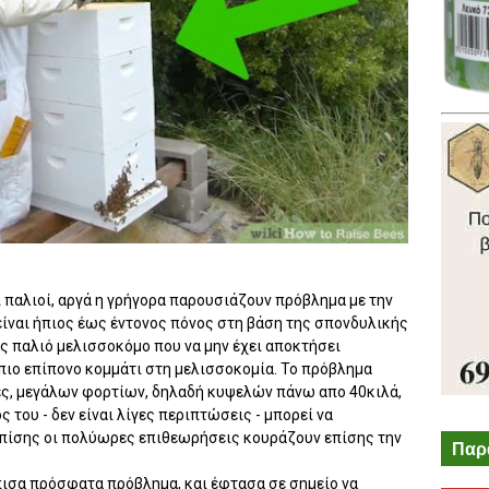
αι παλιοί, αργά η γρήγορα παρουσιάζουν πρόβλημα με την
ίναι ήπιος έως έντονος πόνος στη βάση της σπονδυλικής
ής παλιό μελισσοκόμο που να μην έχει αποκτήσει
ο πιο επίπονο κομμάτι στη μελισσοκομία. Το πρόβλημα
ές, μεγάλων φορτίων, δηλαδή κυψελών πάνω απο 40κιλά,
 του - δεν είναι λίγες περιπτώσεις - μπορεί να
Επίσης οι πολύωρες επιθεωρήσεις κουράζουν επίσης την
Παρ
σα πρόσφατα πρόβλημα, και έφτασα σε σημείο να