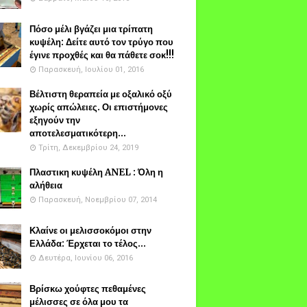
Πόσο μέλι βγάζει μια τρίπατη
κυψέλη: Δείτε αυτό τον τρύγο που
έγινε προχθές και θα πάθετε σοκ!!!
Παρασκευή, Ιουλίου 01, 2016
Βέλτιστη θεραπεία με οξαλικό οξύ
χωρίς απώλειες. Οι επιστήμονες
εξηγούν την
αποτελεσματικότερη...
Τρίτη, Δεκεμβρίου 24, 2019
Πλαστικη κυψέλη ANEL : Όλη η
αλήθεια
Παρασκευή, Νοεμβρίου 07, 2014
Κλαίνε οι μελισσοκόμοι στην
Ελλάδα: Έρχεται το τέλος...
Δευτέρα, Ιουνίου 06, 2016
Βρίσκω χούφτες πεθαμένες
μέλισσες σε όλα μου τα