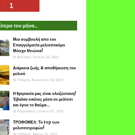
1
τερα του μήνα...
Μια συμβουλή απο τον
Επαγγελματία μελισσοκόμο
Μόσχο Ντιώνια!
Δευτέρα, Ιουνίου 26, 2023
Διάρκεια ζωής & αποθήκευση του
μελιού
Τετάρτη, Αυγούστου 02, 2023
Η θρησκεία μας είναι ολοζώντανη!
Έβαλαν εικόνες μέσα σε μελίσσι
και έγινε το θαύμα...
Παρασκευή, Ιουλίου 01, 2016
ΤΡΟΦΟΜΕΛ: Το top των
μελισσοτροφών!
Σάββατο, Μαΐου 16, 2015