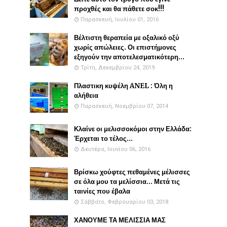
προχθές και θα πάθετε σοκ!!!
Παρασκευή, Ιουλίου 01, 2016
Βέλτιστη θεραπεία με οξαλικό οξύ
χωρίς απώλειες. Οι επιστήμονες
εξηγούν την αποτελεσματικότερη...
Τρίτη, Δεκεμβρίου 24, 2019
Πλαστικη κυψέλη ANEL : Όλη η
αλήθεια
Παρασκευή, Νοεμβρίου 07, 2014
Κλαίνε οι μελισσοκόμοι στην Ελλάδα:
Έρχεται το τέλος...
Δευτέρα, Ιουνίου 06, 2016
Βρίσκω χούφτες πεθαμένες μέλισσες
σε όλα μου τα μελίσσια... Μετά τις
ταινίες που έβαλα
Σάββατο, Φεβρουαρίου 03, 2018
ΧΑΝΟΥΜΕ ΤΑ ΜΕΛΙΣΣΙΑ ΜΑΣ