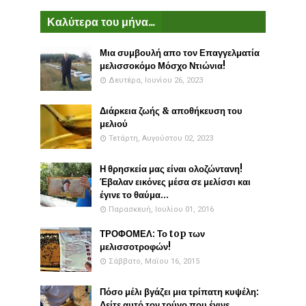
Καλύτερα του μήνα...
Μια συμβουλή απο τον Επαγγελματία
μελισσοκόμο Μόσχο Ντιώνια!
Δευτέρα, Ιουνίου 26, 2023
Διάρκεια ζωής & αποθήκευση του
μελιού
Τετάρτη, Αυγούστου 02, 2023
Η θρησκεία μας είναι ολοζώντανη!
Έβαλαν εικόνες μέσα σε μελίσσι και
έγινε το θαύμα...
Παρασκευή, Ιουλίου 01, 2016
ΤΡΟΦΟΜΕΛ: Το top των
μελισσοτροφών!
Σάββατο, Μαΐου 16, 2015
Πόσο μέλι βγάζει μια τρίπατη κυψέλη:
Δείτε αυτό τον τρύγο που έγινε