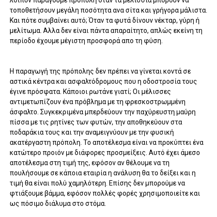
τοποθετήσουν μεγάλη ποσότητα ανα σίτα και γρήγορα μάλιστα.
Και πότε συμβαίνει αυτό; Όταν τα φυτά δίνουν νέκταρ, γύρη ή
μελίτωμα. Αλλα δεν είναι πάντα απαραίτητο, απλώς εκείνη τη
περίοδο έχουμε μέγιστη προσφορά απο τη φύση.
Η παραγωγή της πρόπολης δεν πρέπει να γίνεται κοντά σε
αστικά κέντρα και ασφαλτόδρομους που η οδοστροσία τους
έγινε πρόσφατα. Κάποιοι ρωτάνε γιατί; Οι μέλισσες
αντιμετωπίζουν ένα πρόβλημα με τη φρεσκοστρωμμένη
άσφαλτο. Συγκεκριμένα μπερδεύουν την παχύρευστη μαύρη
πίσσα με τις ρητίνες των φυτών, την αποθηκεύουν στα
ποδαράκια τους και την αναμειγνύουν με την φυσική
ακατέργαστη πρόπολη. Το αποτέλεσμα είναι να προκύπτει ένα
κατώτερο προιόν με διάφορες προσμείξεις.
Αυτό έχει άμεσο
αποτέλεσμα στη τιμή της, εφόσον αν θέλουμε να τη
πουλήσουμε σε κάποια εταιρία η ανάλυση θα το δείξει και η
τιμή θα είναι πολύ χαμηλότερη. Επίσης δεν μπορούμε να
φτιάξουμε βάμμα, εφόσον πολλές φορές χρησιμοποιείτε και
ως πόσιμο διάλυμα στο στόμα.