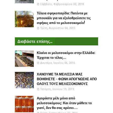
Σάββατο, Φεβρουαρίου 03, 2018
Τέλεια σφηκοπαγίδα: Πατέντα με
μπουκάλι για να εξολοθρεύσετε τις
σφήκες από το μελισσοκομείο!
Τρίτη, Αυγούστου 04, 2015
Διαβάστε επίσης...
Κλαίνε οι μελισσοκόμοι στην Ελλάδα:
Έρχεται το τέλος...
Δευτέρα, Ιουνίου 06, 2016
ΧΑΝΟΥΜΕ ΤΑ ΜΕΛΙΣΣΙΑ ΜΑΣ
ΒΟΗΘΗΣΤΕ - ΦΩΝΗ ΑΠΟΓΝΩΣΗΣ ΑΠΟ
ΟΛΟΥΣ ΤΟΥΣ ΜΕΛΙΣΣΟΚΟΜΟΥΣ
Τετάρτη, Ιουνίου 19, 2019
Αγοράστε μέλι μόνο από
μελισσοκόμους: Και όταν μάθετε το
γιατί, δεν θα σας αρέσει....