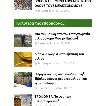
ΒΟΗΘΗΣΤΕ - ΦΩΝΗ ΑΠΟΓΝΩΣΗΣ ΑΠΟ
ΟΛΟΥΣ ΤΟΥΣ ΜΕΛΙΣΣΟΚΟΜΟΥΣ
Τετάρτη, Ιουνίου 19, 2019
Καλύτερα της εβδομάδας...
Μια συμβουλή απο τον Επαγγελματία
μελισσοκόμο Μόσχο Ντιώνια!
Δευτέρα, Ιουνίου 26, 2023
Διάρκεια ζωής & αποθήκευση του
μελιού
Τετάρτη, Αυγούστου 02, 2023
Η θρησκεία μας είναι ολοζώντανη!
Έβαλαν εικόνες μέσα σε μελίσσι και
έγινε το θαύμα...
Παρασκευή, Ιουλίου 01, 2016
ΤΡΟΦΟΜΕΛ: Το top των
μελισσοτροφών!