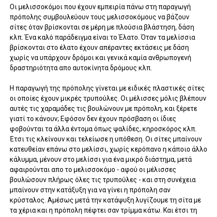
Οι μελισσοκόμοι που έχουν εμπειρία πάνω στη παραγωγή
πρόπολης συμβουλεύουν τους μελισσοκόμους να βάζουν
σίτες όταν βρίσκονται σε μέρη με πλούσια βλάστηση, δάση
κλπ. Ένα καλό παράδειγμα είναι το Έλατο. Όταν τα μελίσσια
βρίσκονται στο έλατο έχουν απέραντες εκτάσεις με δάση
χωρίς να υπάρχουν δρόμοι και γενικά καμία ανθρωπογενή
δραστηριότητα απο αυτοκίνητα δρόμους κλπ.
Η παραγωγή της πρόπολης γίνεται με ειδικές πλαστικές σίτες
οι οποίες έχουν μικρές τρυπούλες. Οι μέλισσες μόλις βλέπουν
αυτές τις χαραμάδες τις βουλώνουν με πρόπολη, και ξέρετε
γιατί το κάνουν; Εφόσον δεν έχουν πρόσβαση οι ίδιες
φοβούνται τα άλλα έντομα όπως ψαλίδες, κηροσκόρος κλπ.
Έτσι τις κλείνουν και τελείωσε η υπόθεση. Οι σίτες μπαίνουν
κατευθείαν επάνω στο μελίσσι, χωρίς κερόπανο η κάποιο άλλο
κάλυμμα, μένουν στο μελίσσι για ένα μικρό διάστημα, μετά
αφαιρούνται απο το μελισσοκόμο - αφού οι μέλισσες
βουλώσουν πλήρως όλες τις τρυπούλες - και στη συνέχεια
μπαίνουν στην κατάξυξη για να γίνει η πρόπολη σαν
κρύσταλος. Αμέσως μετά την κατάψυξη λυγίζουμε τη σίτα με
τα χέρια και η πρόπολη πέφτει σαν τρίμμα κάτω. Και έτσι τη