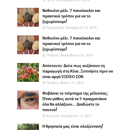
Τρίτη, Σεπτεμβρίου 27, 2016
Νοθευένο μέλι. 7 πανεύκολοι και
πρακτικοί τρόποι για να το
ξεχωρίσουμε!
Παρασκευή, Νοεμβρίου 15, 2019
Νοθευένο μέλι. 7 πανεύκολοι και
πρακτικοί τρόποι για να το
ξεχωρίσουμε!
Τετάρτη, Δεκεμβρίου 21, 2016
Απίστευτο: Δείτε πως αυξάνουν τη
παραγωγή στη Κίνα. Ξυπνήστε πριν να
είναι αργά VIDEO ΣΟΚ
Τετάρτη, Μαΐου 11, 2016
Φοβάσαι το τσίμπημα της μέλισσας;
Όταν μάθεις αυτά τα 5 πραγματάκια
όλα θα αλλάξουν... Διαδώστε το
παντού!
Κυριακή, Νοεμβρίου 12, 2017
Η θρησκεία μας είναι ολοζώντανη!