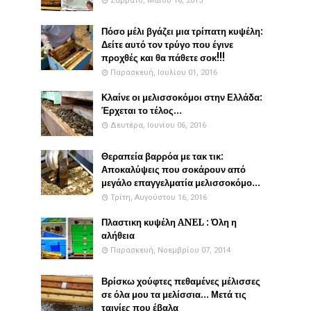
Σάββατο, Μαΐου 16, 2015
Πόσο μέλι βγάζει μια τρίπατη κυψέλη:
Δείτε αυτό τον τρύγο που έγινε
προχθές και θα πάθετε σοκ!!!
Παρασκευή, Ιουλίου 01, 2016
Κλαίνε οι μελισσοκόμοι στην Ελλάδα:
Έρχεται το τέλος...
Δευτέρα, Ιουνίου 06, 2016
Θεραπεία βαρρόα με τακ τικ:
Αποκαλύψεις που σοκάρουν από
μεγάλο επαγγελματία μελισσοκόμο...
Τρίτη, Αυγούστου 16, 2016
Πλαστικη κυψέλη ANEL : Όλη η
αλήθεια
Παρασκευή, Νοεμβρίου 07, 2014
Βρίσκω χούφτες πεθαμένες μέλισσες
σε όλα μου τα μελίσσια... Μετά τις
ταινίες που έβαλα