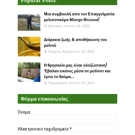
Popular Posts
Μια συμβουλή απο τον Επαγγελματία
μελισσοκόμο Μόσχο Ντιώνια!
Δευτέρα, Ιουνίου 26, 2023
Διάρκεια ζωής & αποθήκευση του
μελιού
Τετάρτη, Αυγούστου 02, 2023
Η θρησκεία μας είναι ολοζώντανη!
Έβαλαν εικόνες μέσα σε μελίσσι και
έγινε το θαύμα...
Παρασκευή, Ιουλίου 01, 2016
Φόρμα επικοινωνίας
Όνομα
Ηλεκτρονικό ταχυδρομείο
*