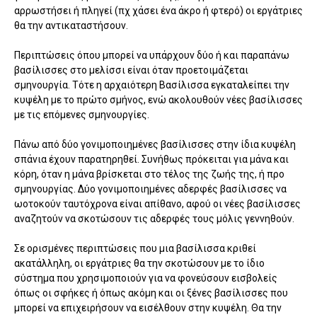
αρρωστήσει ή πληγεί (πχ χάσει ένα άκρο ή φτερό) οι εργάτριες
θα την αντικαταστήσουν.
Περιπτώσεις όπου μπορεί να υπάρχουν δύο ή και παραπάνω
βασίλισσες στο μελίσσι είναι όταν προετοιμάζεται
σμηνουργία. Τότε η αρχαιότερη Βασίλισσα εγκαταλείπει την
κυψέλη με το πρώτο σμήνος, ενώ ακολουθούν νέες βασίλισσες
με τις επόμενες σμηνουργίες.
Πάνω από δύο γονιμοποιημένες βασίλισσες στην ίδια κυψέλη
σπάνια έχουν παρατηρηθεί. Συνήθως πρόκειται για μάνα και
κόρη, όταν η μάνα βρίσκεται στο τέλος της ζωής της, ή προ
σμηνουργίας. Δύο γονιμοποιημένες αδερφές βασίλισσες να
ωοτοκούν ταυτόχρονα είναι απίθανο, αφού οι νέες βασίλισσες
αναζητούν να σκοτώσουν τις αδερφές τους μόλις γεννηθούν.
Σε ορισμένες περιπτώσεις που μια βασίλισσα κριθεί
ακατάλληλη, οι εργάτριες θα την σκοτώσουν με το ίδιο
σύστημα που χρησιμοποιούν για να φονεύσουν εισβολείς
όπως οι σφήκες ή όπως ακόμη και οι ξένες βασίλισσες που
μπορεί να επιχειρήσουν να εισέλθουν στην κυψέλη. Θα την