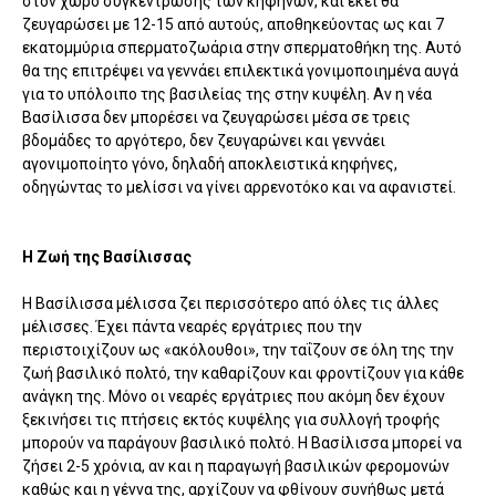
στον χώρο συγκέντρωσης των κηφήνων, και εκεί θα
ζευγαρώσει με 12-15 από αυτούς, αποθηκεύοντας ως και 7
εκατομμύρια σπερματοζωάρια στην σπερματοθήκη της. Αυτό
θα της επιτρέψει να γεννάει επιλεκτικά γονιμοποιημένα αυγά
για το υπόλοιπο της βασιλείας της στην κυψέλη. Αν η νέα
Βασίλισσα δεν μπορέσει να ζευγαρώσει μέσα σε τρεις
βδομάδες το αργότερο, δεν ζευγαρώνει και γεννάει
αγονιμοποίητο γόνο, δηλαδή αποκλειστικά κηφήνες,
οδηγώντας το μελίσσι να γίνει αρρενοτόκο και να αφανιστεί.
Η Ζωή της Βασίλισσας
Η Βασίλισσα μέλισσα ζει περισσότερο από όλες τις άλλες
μέλισσες. Έχει πάντα νεαρές εργάτριες που την
περιστοιχίζουν ως «ακόλουθοι», την ταΐζουν σε όλη της την
ζωή βασιλικό πολτό, την καθαρίζουν και φροντίζουν για κάθε
ανάγκη της. Μόνο οι νεαρές εργάτριες που ακόμη δεν έχουν
ξεκινήσει τις πτήσεις εκτός κυψέλης για συλλογή τροφής
μπορούν να παράγουν βασιλικό πολτό. Η Βασίλισσα μπορεί να
ζήσει 2-5 χρόνια, αν και η παραγωγή βασιλικών φερομονών
καθώς και η γέννα της, αρχίζουν να φθίνουν συνήθως μετά