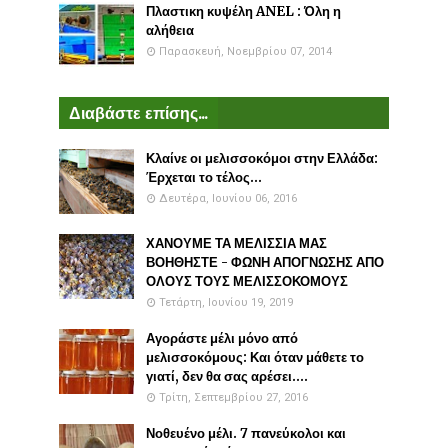
Πλαστικη κυψέλη ANEL : Όλη η
αλήθεια
Παρασκευή, Νοεμβρίου 07, 2014
Διαβάστε επίσης...
Κλαίνε οι μελισσοκόμοι στην Ελλάδα:
Έρχεται το τέλος...
Δευτέρα, Ιουνίου 06, 2016
ΧΑΝΟΥΜΕ ΤΑ ΜΕΛΙΣΣΙΑ ΜΑΣ
ΒΟΗΘΗΣΤΕ - ΦΩΝΗ ΑΠΟΓΝΩΣΗΣ ΑΠΟ
ΟΛΟΥΣ ΤΟΥΣ ΜΕΛΙΣΣΟΚΟΜΟΥΣ
Τετάρτη, Ιουνίου 19, 2019
Αγοράστε μέλι μόνο από
μελισσοκόμους: Και όταν μάθετε το
γιατί, δεν θα σας αρέσει....
Τρίτη, Σεπτεμβρίου 27, 2016
Νοθευένο μέλι. 7 πανεύκολοι και