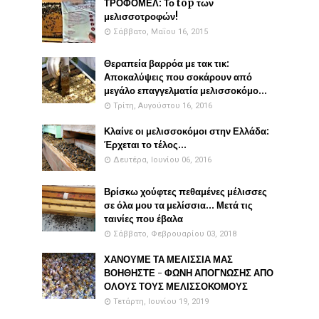
ΤΡΟΦΟΜΕΛ: Το top των
μελισσοτροφών!
Σάββατο, Μαΐου 16, 2015
Θεραπεία βαρρόα με τακ τικ:
Αποκαλύψεις που σοκάρουν από
μεγάλο επαγγελματία μελισσοκόμο...
Τρίτη, Αυγούστου 16, 2016
Κλαίνε οι μελισσοκόμοι στην Ελλάδα:
Έρχεται το τέλος...
Δευτέρα, Ιουνίου 06, 2016
Βρίσκω χούφτες πεθαμένες μέλισσες
σε όλα μου τα μελίσσια... Μετά τις
ταινίες που έβαλα
Σάββατο, Φεβρουαρίου 03, 2018
ΧΑΝΟΥΜΕ ΤΑ ΜΕΛΙΣΣΙΑ ΜΑΣ
ΒΟΗΘΗΣΤΕ - ΦΩΝΗ ΑΠΟΓΝΩΣΗΣ ΑΠΟ
ΟΛΟΥΣ ΤΟΥΣ ΜΕΛΙΣΣΟΚΟΜΟΥΣ
Τετάρτη, Ιουνίου 19, 2019