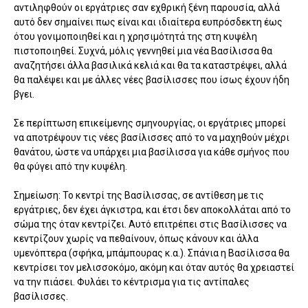
αντιληφθούν οι εργάτριες σαν εχθρική ξένη παρουσία, αλλά
αυτό δεν σημαίνει πως είναι και ιδιαίτερα ευπρόσδεκτη έως
ότου γονιμοποιηθεί και η χρησιμότητά της στη κυψέλη
πιστοποιηθεί. Συχνά, μόλις γεννηθεί μια νέα Βασίλισσα θα
αναζητήσει άλλα βασιλικά κελιά και θα τα καταστρέψει, αλλά
θα παλέψει και με άλλες νέες βασίλισσες που ίσως έχουν ήδη
βγει.
Σε περίπτωση επικείμενης σμηνουργίας, οι εργάτριες μπορεί
να αποτρέψουν τις νέες βασίλισσες από το να μαχηθούν μέχρι
θανάτου, ώστε να υπάρχει μια βασίλισσα για κάθε σμήνος που
θα φύγει από την κυψέλη.
Σημείωση: Το κεντρί της Βασίλισσας, σε αντίθεση με τις
εργάτριες, δεν έχει άγκιστρα, και έτσι δεν αποκολλάται από το
σώμα της όταν κεντρίζει. Αυτό επιτρέπει στις Βασίλισσες να
κεντρίζουν χωρίς να πεθαίνουν, όπως κάνουν και άλλα
υμενόπτερα (σφήκα, μπάμπουρας κ.α.). Σπάνια η Βασίλισσα θα
κεντρίσει τον μελισσοκόμο, ακόμη και όταν αυτός θα χρειαστεί
να την πιάσει. Φυλάει το κέντρισμα για τις αντίπαλες
βασίλισσες.