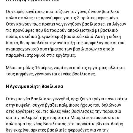
Οι νεαρές εργάτριες που ταΐζουν τον γόνο, δίνουν βασιλικό
πολτό σε όλες τις προνύμφες για τις 3 πρώτες μέρες μόνο.
Όταν κρίνουν πως πρέπει να γεννηθούν βασίλισσες, επιλέγουν
τις προνύμφες που θα τραφούν αποκλειστικά με βασιλικό
πολτό, σε ειδικά (μεγαλύτερα) βασιλικά κελιά. Αυτή η ειδική
δίαιτα, θα προκαλέσει την ανάπτυξη της μορφολογίας και του
αναπαραγωγικού συστήματος των βασιλισσών το οποίο
παραμένει ατροφικό στις εργάτριες.
Μέσα σε μόλις 16 μέρες, νωρίτερα από τις εργάτριες αλλά και
τους κηφήνες, γεννιούνται οι νέες βασίλισσες.
Η Αγονιμοποίητη Βασίλισσα
Όταν μια νέα Βασίλισσα γεννηθεί, αρχίζει να τρέχει πάνω κάτω
στην κυψέλη, συχνά βγάζει παλμικούς ήχους που δηλώνουν
στις εργάτριες και τις άλλες νέες βασίλισσες την παρουσία
και την πολεμική της ετοιμότητα. Μπορείτε να ακούσετε το
σάλπισμα της νέας Βασίλισσας στο παρακάτω βίντεο. Ακόμη
δεν εκκρίνει αρκετές βασιλικές φερομόνες για να την