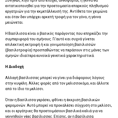
Συνήθως λίγο πριν από εποχές ανθοφορίας η γέννα θα
εντατικοποιηθεί για την προετοιμασία επαρκούς πληθυσμού
εργατριών για την εκμετάλλευσή της. Αντίθετα τον χειμώνα
και όταν δεν υπάρχει αρκετή τροφή για τον γόνο, η γέννα
μειώνεται.
Η Βασίλισσα είναι ο βασικός παράγοντας που επηρεάζει την
συμπεριφορά του σμήνους. Γι’αυτό και συχνά γίνεται
επιλεκτική εκτροφή ή και γονιμοποίηση βασιλισσών
(βασιλοτροφία) προσπαθώντας να περάσουν στις μάνες των
σμηνών ιδιαίτερα ευνοϊκά γενετικά χαρακτηριστικά.
Η Διαδοχή
Αλλαγή βασίλισσας μπορεί να γίνει για διάφορους λόγους
στην κυψέλη. Άλλες φορές από τον μελισσοκόμο, και άλλοτε
από το ίδιο το μελίσσι.
Όταν η Βασίλισσα γεράσει, φθίνει η έκκριση βασιλικών
φερομονών. Αυτό μπορεί να προκαλέσει σύγχυση στο μελίσσι,
και οι εργάτριες θα προετοιμάσουν βασιλικά κελιά για να
γεννηθούν νέες βασίλισσες. Επίσης, αν η βασίλισσα