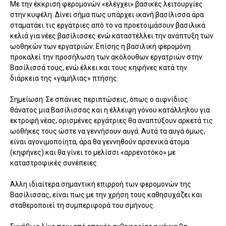
Με την έκκριση φερομονών «ελέγχει» βασικές λειτουργίες
στην κυψέλη. Δίνει σήμα πως υπάρχει ικανή βασίλισσα άρα
σταματάει τις εργάτριες από το να προετοιμάσουν βασιλικά
κελιά για νέες βασίλισσες ενώ καταστέλλει την ανάπτυξη των
ωοθηκών των εργατριών. Επίσης η βασιλική φερομόνη
προκαλεί την προσήλωση των ακόλουθων εργατριών στην
Βασίλισσά τους, ενώ έλκει και τους κηφήνες κατά την
διάρκεια της «γαμήλιας» πτήσης.
Σημείωση: Σε σπάνιες περιπτώσεις, όπως ο αιφνίδιος
θάνατος μια Βασίλισσας και η έλλειψη γόνου κατάλληλου για
εκτροφή νέας, ορισμένες εργάτριες θα αναπτύξουν αρκετά τις
ωοθήκες τους ώστε να γεννήσουν αυγά. Αυτά τα αυγά όμως,
είναι αγονιμοποίητα, άρα θα γεννηθούν αρσενικά άτομα
(κηφήνες) και θα γίνει το μελίσσι «αρρενοτόκο» με
καταστροφικές συνέπειες.
Άλλη ιδιαίτερα σημαντική επιρροή των φερομονών της
Βασίλισσας, είναι πως με την χρήση τους καθησυχάζει και
σταθεροποιεί τη συμπεριφορά του σμήνους.