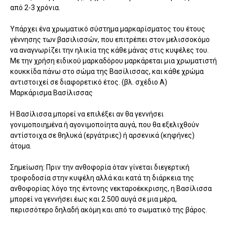
από 2-3 χρόνια.
Υπάρχει ένα χρωματικό σύστημα μαρκαρίσματος του έτους
γέννησης των βασιλισσών, που επιτρέπει στον μελισσοκόμο
να αναγνωρίζει την ηλικία της κάθε μάνας στις κυψέλες του.
Με την χρήση ειδικού μαρκαδόρου μαρκάρεται μια χρωματιστή
κουκκίδα πάνω στο σώμα της Βασίλισσας, και κάθε χρώμα
αντιστοιχεί σε διαφορετικό έτος. (βλ. σχέδιο Α)
Μαρκάρισμα Βασίλισσας
Η Βασίλισσα μπορεί να επιλέξει αν θα γεννήσει
γονιμοποιημένα ή αγονιμοποίητα αυγά, που θα εξελιχθούν
αντίστοιχα σε θηλυκά (εργάτριες) ή αρσενικά (κηφήνες)
άτομα.
Σημείωση: Πριν την ανθοφορία όταν γίνεται διεγερτική
τροφοδοσία στην κυψέλη αλλά και κατά τη διάρκεια της
ανθοφορίας λόγο της έντονης νεκταροέκκρισης, η Βασίλισσα
μπορεί να γεννήσει έως και 2.500 αυγά σε μια μέρα,
περισσότερο δηλαδή ακόμη και από το σωματικό της βάρος.