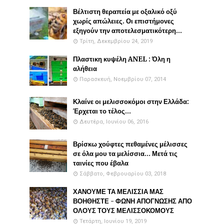
Βέλτιστη θεραπεία με οξαλικό οξύ
χωρίς απώλειες. Οι επιστήμονες
εξηγούν την αποτελεσματικότερη...
Τρίτη, Δεκεμβρίου 24, 2019
Πλαστικη κυψέλη ANEL : Όλη η
αλήθεια
Παρασκευή, Νοεμβρίου 07, 2014
Κλαίνε οι μελισσοκόμοι στην Ελλάδα:
Έρχεται το τέλος...
Δευτέρα, Ιουνίου 06, 2016
Βρίσκω χούφτες πεθαμένες μέλισσες
σε όλα μου τα μελίσσια... Μετά τις
ταινίες που έβαλα
Σάββατο, Φεβρουαρίου 03, 2018
ΧΑΝΟΥΜΕ ΤΑ ΜΕΛΙΣΣΙΑ ΜΑΣ
ΒΟΗΘΗΣΤΕ - ΦΩΝΗ ΑΠΟΓΝΩΣΗΣ ΑΠΟ
ΟΛΟΥΣ ΤΟΥΣ ΜΕΛΙΣΣΟΚΟΜΟΥΣ
Τετάρτη, Ιουνίου 19, 2019