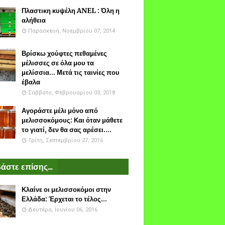
Πλαστικη κυψέλη ANEL : Όλη η
αλήθεια
Παρασκευή, Νοεμβρίου 07, 2014
Βρίσκω χούφτες πεθαμένες
μέλισσες σε όλα μου τα
μελίσσια... Μετά τις ταινίες που
έβαλα
Σάββατο, Φεβρουαρίου 03, 2018
Αγοράστε μέλι μόνο από
μελισσοκόμους: Και όταν μάθετε
το γιατί, δεν θα σας αρέσει....
Τρίτη, Σεπτεμβρίου 27, 2016
άστε επίσης...
Κλαίνε οι μελισσοκόμοι στην
Ελλάδα: Έρχεται το τέλος...
Δευτέρα, Ιουνίου 06, 2016