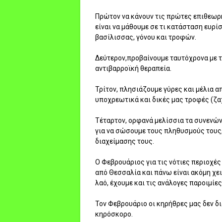
Πρώτον να κάνουν τις πρώτες επιθεωρ
είναι να μάθουμε σε τι κατάσταση ευρί
βασίλισσας, γόνου και τροφών.
Δεύτερον,προβαίνουμε ταυτόχρονα με τ
αντιβαρροϊκή θεραπεία.
Τρίτον, πλησιάζουμε γύρες και μέλια α
υποχρεωτικά και δικές μας τροφές (ζα
Τέταρτον, ορφανά μελίσσια τα συνενώ
για να σώσουμε τους πληθυσμούς τους,
διαχείμασης τους.
Ο Φεβρουάριος για τις νότιες περιοχές 
από Θεσσαλία και πάνω είναι ακόμη χει
λαό, έχουμε και τις ανάλογες παροιμίες
Τον Φεβρουάριο οι κηρήθρες μας δεν δ
κηρόσκορο.