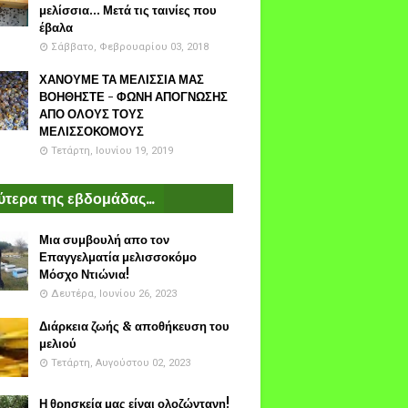
μελίσσια... Μετά τις ταινίες που
έβαλα
Σάββατο, Φεβρουαρίου 03, 2018
ΧΑΝΟΥΜΕ ΤΑ ΜΕΛΙΣΣΙΑ ΜΑΣ
ΒΟΗΘΗΣΤΕ - ΦΩΝΗ ΑΠΟΓΝΩΣΗΣ
ΑΠΟ ΟΛΟΥΣ ΤΟΥΣ
ΜΕΛΙΣΣΟΚΟΜΟΥΣ
Τετάρτη, Ιουνίου 19, 2019
τερα της εβδομάδας...
Μια συμβουλή απο τον
Επαγγελματία μελισσοκόμο
Μόσχο Ντιώνια!
Δευτέρα, Ιουνίου 26, 2023
Διάρκεια ζωής & αποθήκευση του
μελιού
Τετάρτη, Αυγούστου 02, 2023
Η θρησκεία μας είναι ολοζώντανη!