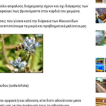
ρόλο ασφαλούς διαχείμασης έχουν και όχι διέγερσης των
ιαφεύγει πως βρισκόμαστε στην καρδιά του χειμώνα.
σεις που γίνανε κατά την διάρκεια των Αλκυονίδων
 να εντοπίσουμε τα μικρά και προβληματικά μελίσσια μας.
ου (scilla bifolia)
αι ορφανά ή και αδύνατα, είτε διότι αδυνάτισαν μέσα
χής μας με την συνένωση τους το φθινόπωρο.