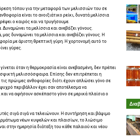
ύρεση τόπου για την μεταφορά των μελισσιών του σε
νθοφορία είναι το ανοιξιάτικο ρείκι, δυνατά μελίσσια
ρέψει ο καιρός και να τρυγήσουμε.
. Δυναμώνει τα μελίσσια και ανεβάζει γόνους.
, μας δυναμώνει τα μελίσσια και ανεβάζει γόνους. Η
φορία με άριστη θρεπτική γύρη. Η χορτονομή αυτό το
ίνει γύρες.
γίνεται όταν η θερμοκρασία είναι ανεβασμένη, δεν πρέπει
 σφικτή μελισσόσφαιρα. Επίσης δεν επιτρέπεται η
 τις πρώιμες ανθοφορίες διότι έχουν απλώσει γόνο σε
 ψυχρό περιβάλλον έχει σαν αποτέλεσμα να
και να αφήσουν ασκέπαστο γόνο σε μερικά πλαίσια ο
Διαβ
υτές σιγά σιγά να τελειώνουν. Η συντήρηση και βάψιμο
ρμάτωμα νέων κυψελών και πλαισίων, το λιώσιμο
αι στην ημερησία διάταξη του κάθε παλαιού και νέου