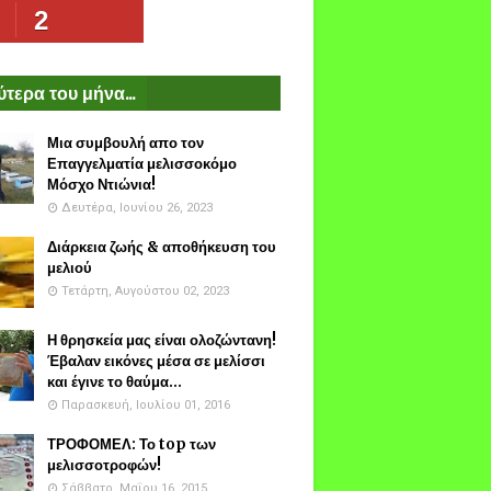
2
τερα του μήνα...
Μια συμβουλή απο τον
Επαγγελματία μελισσοκόμο
Μόσχο Ντιώνια!
Δευτέρα, Ιουνίου 26, 2023
Διάρκεια ζωής & αποθήκευση του
μελιού
Τετάρτη, Αυγούστου 02, 2023
Η θρησκεία μας είναι ολοζώντανη!
Έβαλαν εικόνες μέσα σε μελίσσι
και έγινε το θαύμα...
Παρασκευή, Ιουλίου 01, 2016
ΤΡΟΦΟΜΕΛ: Το top των
μελισσοτροφών!
Σάββατο, Μαΐου 16, 2015