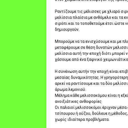
Ραντίζουμε τις μέλισσες με χλιαρό σιρ
μελίσσια πλαίσια με ανθόμελο και τα 
σιρόπι και το τοποθετούμε έτσι ώστε 
δημιουργούν.
Μπορούμε να τα ενισχύσουμε και με πλη
μεταφέρουμε σε θέση δυνατών μελισσιώ
μελίσσια αυτή την εποχή διότι μπορεί 
χάσουμε από ένα ξαφνικό χειμωνιάτικο
Η συνένωση αυτήν την εποχή είναι επιβ
μεσαίας δυναμικότητας. Η γρηγορότερη
αρκεί να ραντίσουμε και τα δύο μελίσσ
άρωμα λεμονιού.
Μέλημα κάθε μελισσοκόμου είναι η εξε
ανοιξιάτικες ανθοφορίες
Οι παλαιοί μελισσοκόμοι έριχναν μέσα 
τσίπουρου ή ούζου, δούλευε η μέθοδος
χωρίς ιδιαίτερα προβλήματα.