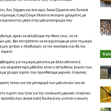
όπι, δυο ζάχαρη και ένα νερό, δανειζόμαστε από δυνατά
ενισχύουμε, ή γεμίζουμε πλαίσια σκούρου χρώματος με
να ευρίσκονται μέσα στην μελισσόσφαιρα που
θυσμό, αρκεί να αλλάξουμε την θέση τους, να τα
ν μας. Δεν επιτρέπεται να ενισχύσουμε με γόνο τα μικρά
να μην φτάνει ο πληθυσμός να τον σκεπάσει και θα τον
 παγετό.
Καλύ
εβλημένη για τα μικρά μελίσσια με άλλα αδύνατα ή
 και ασφαλέστερη μέθοδος είναι η απ'ευθείας ένωση των,
ια με χλιαρό σιρόπι που προσθέσαμε μερικές σταγόνες
ύρεση τόπου για την μεταφορά των μελισσιών του σε
στο σιρόπι που ήταν για την συνένωση μερικές σταγόνες
, πρόσεξα πως έκανε καλή δουλειά και γινόταν η ένωση