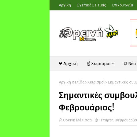
Αρχική
Σχετικά με εμάς
Επικοινωνία
❤ Αρχική
☝ Χειρισμοί
❂ Νέα
Αρχική σελίδα
Χειρισμοί
Σημαντικές συμβ
Σημαντικές συμβουλέ
Φεβρουάριος!
Ορεινή Μέλισσα
Τετάρτη, Φεβρουαρίου