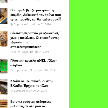
Πόσο μέλι βγάζει μια τρίπατη
κυψέλη: Δείτε αυτό τον τρύγο που
έγινε προχθές και θα πάθετε σοκ!!!
Παρασκευή, Ιουλίου 01, 2016
Βέλτιστη θεραπεία με οξαλικό οξύ
χωρίς απώλειες. Οι επιστήμονες
εξηγούν την
αποτελεσματικότερη...
Τρίτη, Δεκεμβρίου 24, 2019
Πλαστικη κυψέλη ANEL : Όλη η
αλήθεια
Παρασκευή, Νοεμβρίου 07, 2014
Κλαίνε οι μελισσοκόμοι στην
Ελλάδα: Έρχεται το τέλος...
Δευτέρα, Ιουνίου 06, 2016
Βρίσκω χούφτες πεθαμένες
μέλισσες σε όλα μου τα