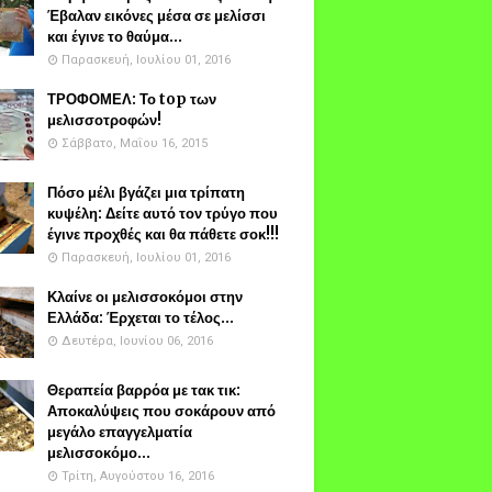
Έβαλαν εικόνες μέσα σε μελίσσι
και έγινε το θαύμα...
Παρασκευή, Ιουλίου 01, 2016
ΤΡΟΦΟΜΕΛ: Το top των
μελισσοτροφών!
Σάββατο, Μαΐου 16, 2015
Πόσο μέλι βγάζει μια τρίπατη
κυψέλη: Δείτε αυτό τον τρύγο που
έγινε προχθές και θα πάθετε σοκ!!!
Παρασκευή, Ιουλίου 01, 2016
Κλαίνε οι μελισσοκόμοι στην
Ελλάδα: Έρχεται το τέλος...
Δευτέρα, Ιουνίου 06, 2016
Θεραπεία βαρρόα με τακ τικ:
Αποκαλύψεις που σοκάρουν από
μεγάλο επαγγελματία
μελισσοκόμο...
Τρίτη, Αυγούστου 16, 2016